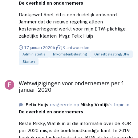
De overheid en ondernemers
Dankjewel Roel, dit is een duidelijk antwoord.
Jammer dat de nieuwe regeling alleen
kostenverhogend werkt voor mijn BTW-plichtige,
zakelijke klanten. Mvgr. Felix Huijs
17 januari 2020
6 j
9 antwoorden
Administratie
Inkomstenbelasting
Omzetbelasting/btw
Starten
Wetswijzigingen voor ondernemers per 1 januari 2020
Wetswijzigingen voor ondernemers per 1
januari 2020
Felix Huijs
reageerde op
Mikky Vrolijk
's topic in
De overheid en ondernemers
Beste Mikky, Wat ik in al die informatie over de KOR
per 2020 mis, is de boekhoudkundige kant. In 2019
boek ik een factuurbedrag ex. BTW als kosten en de