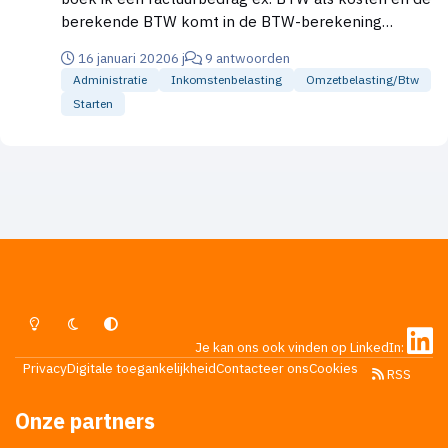
berekende BTW komt in de BTW-berekening
terecht. Als ik in 2020 deelneem aan de KOR-nieuwe
16 januari 2020
6 j
9 antwoorden
stijl, boek ik dan het totale factuurbedrag, dus incl.
Administratie
Inkomstenbelasting
Omzetbelasting/btw
BTW, als kosten? Mvgr. Felix Huijs
Starten
Lichte Modus
Donkere Modus
Systeemvoorkeur
Je kan ons ook vinden op LinkedIn:
Privacy
Digitale toegankelijkheid
Contacteer ons
Cookies
RSS
Onze partners