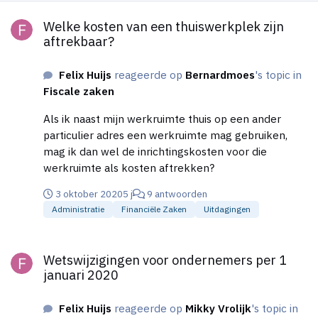
Welke kosten van een thuiswerkplek zijn aftrekbaar?
Welke kosten van een thuiswerkplek zijn
aftrekbaar?
Felix Huijs
reageerde op
Bernardmoes
's topic in
Fiscale zaken
Als ik naast mijn werkruimte thuis op een ander
particulier adres een werkruimte mag gebruiken,
mag ik dan wel de inrichtingskosten voor die
werkruimte als kosten aftrekken?
3 oktober 2020
5 j
9 antwoorden
Administratie
Financiële Zaken
Uitdagingen
Wetswijzigingen voor ondernemers per 1 januari 2020
Wetswijzigingen voor ondernemers per 1
januari 2020
Felix Huijs
reageerde op
Mikky Vrolijk
's topic in