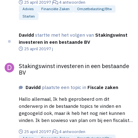
25 april 2019
7 j
4 antwoorden
familie een optie zou hebben om in te kopen of te
Advies
Financiële Zaken
Omzetbelasting/btw
krijgen B (weet ik momenteel even niet zeker). Dus
Starten
we hebben ons er voorbereid. Dus deze bv’s zijn al
opgericht en met begeleiding. De notaris heeft er
advies bij gegeven en een fiscalist. Vraag 5 is nieuw,
Davidd
startte met het volgen van
Stakingswinst
nog niet advies over ingewonnen. Vraag 4 lijkt me
investeren in een bestaande BV
toch wat complexer en 3 heb ik dus ook wat twijfels
25 april 2019
7 j
over.
Stakingswinst investeren in een bestaande BV
Stakingswinst investeren in een bestaande
BV
Davidd
plaatste een topic in
Fiscale zaken
Hallo allemaal, Ik heb geprobeerd om dit
onderwerp in de bestaande topics te vinden en
gegoogeld ook, maar ik heb het nog niet kunnen
vinden. Ik ben sowieso van plan om bij een fiscalist
langs te gaan, maar wil toch graag voorbereid zijn
25 april 2019
7 j
4 antwoorden
voordat ik dit doe. De situatie is als volgt: 1) Zelf net