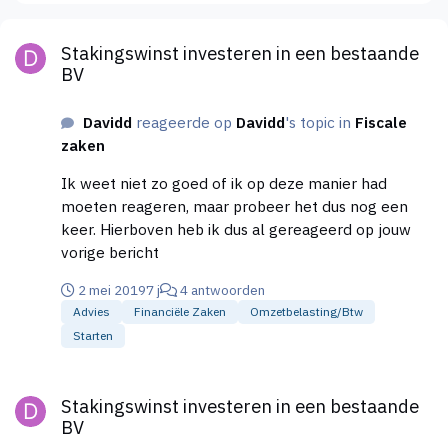
Stakingswinst investeren in een bestaande BV
Stakingswinst investeren in een bestaande
BV
Davidd
reageerde op
Davidd
's topic in
Fiscale
zaken
Ik weet niet zo goed of ik op deze manier had
moeten reageren, maar probeer het dus nog een
keer. Hierboven heb ik dus al gereageerd op jouw
vorige bericht
2 mei 2019
7 j
4 antwoorden
Advies
Financiële Zaken
Omzetbelasting/btw
Starten
Stakingswinst investeren in een bestaande BV
Stakingswinst investeren in een bestaande
BV