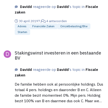
Davidd
reageerde op
Davidd
's topic in
Fiscale
zaken
30 april 2019
7 j
4 antwoorden
Advies
Financiële Zaken
Omzetbelasting/btw
Starten
Stakingswinst investeren in een bestaande BV
Stakingswinst investeren in een bestaande
BV
Davidd
reageerde op
Davidd
's topic in
Fiscale
zaken
De familie hebben ook al persoonlijke holdings. Dus
totaal 4 pers. holdings en daaronder B en C. Alleen
de familie bezit momenteel 0%. Mijn pers. Holding
bezit 100% van B en daarmee dus ook C. Maar we
hadden al iets laten opstellen bij de notaris dat de