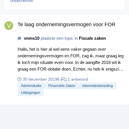
ondernemer
Te laag ondernemingsvermogen voor FOR
Te laag ondernemingsvermogen voor FOR
vnms10
plaatste een topic in
Fiscale zaken
Hallo, het is hier al wel eens vaker gegaan over
ondernemingsvermogen en FOR, zag ik, maar graag leg
ik toch mijn situatie even voor. In de aangifte 2018 wil ik
graag een FOR-dotatie doen. Echter, nu heb ik enigszins
onnadenkend op 31 december 2018 een bedrag van mijn
30 december 2019
6 j
1 antwoord
zakelijke rekening (althans: privérekening die ik zakelijk
Administratie
Financiële Zaken
Inkomstenbelasting
gebruik) naar mijn privérekening overgeboekt. De bank
Uitdagingen
heeft het diezelfde dag nog verwerkt, met als gevolg dat
mijn vermogen eind van die dag (dus eind van het jaar
2018) een stuk lager was. Ik had me niet gerealiseerd dat
ik in de aangifte 2018 wellicht aan de FOR zou willen
toevoegen; nu ik dat wil doen is dat maar zeer beperkt
mogelijk, omdat het ondernemingsvermogen dus op 31