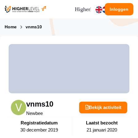
Ga naar inhoud
Higherlevel
Inloggen
Home
vnms10
vnms10
Bekijk activiteit
Newbee
Registratiedatum
Laatst bezocht
30 december 2019
21 januari 2020