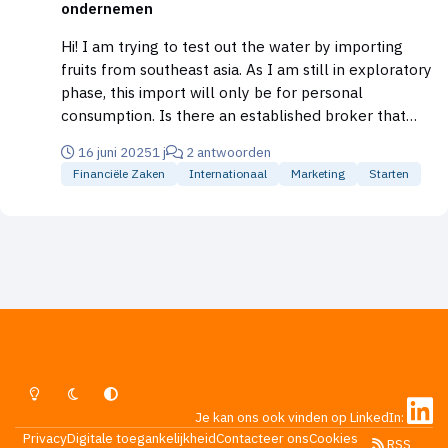
ondernemen
Hi! I am trying to test out the water by importing
fruits from southeast asia. As I am still in exploratory
phase, this import will only be for personal
consumption. Is there an established broker that
normally handles this? Most of the ones I spoke to
16 juni 2025
1 j
2 antwoorden
only caters for business
Financiële Zaken
Internationaal
Marketing
Starten
Lichte Modus
Donkere Modus
Systeemvoorkeur
Je kan ons ook vinden op LinkedIn:
Privacy
Digitale toegankelijkheid
Contacteer ons
Cookies
RSS