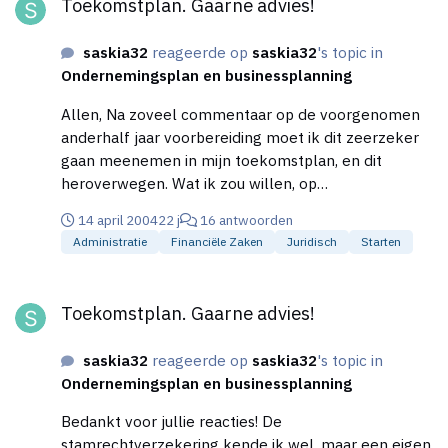
Toekomstplan. Gaarne advies!
saskia32
reageerde op
saskia32
's topic in
Ondernemingsplan en businessplanning
Allen, Na zoveel commentaar op de voorgenomen
anderhalf jaar voorbereiding moet ik dit zeerzeker
gaan meenemen in mijn toekomstplan, en dit
heroverwegen. Wat ik zou willen, op
multimediagebied, is een compleet product
14 april 2004
22 j
16 antwoorden
afleveren. Dit houdt in dat ik, bijvoorbeeld bij een
Administratie
Financiële Zaken
Juridisch
Starten
3D-animatie, zelf de regie, de grafische ontwerpen,
geluid/muziek,speciale effecten en video-bewerking
Toekomstplan. Gaarne advies!
wil doen. Dit zijn in principe allemaal 'vakken apart',
Toekomstplan. Gaarne advies!
waar veel tijd in gaat zitten, zeker omdat ik op elk
gebied nog e.e.a. te leren heb. Mijn inschatting was
saskia32
reageerde op
saskia32
's topic in
dat, mits ik mij voor langere tijd in een rustige
Ondernemingsplan en businessplanning
omgeving bevind en mij goed voorbereid, dit een
haalbare kaart moet zijn. Echter, om naast deze
Bedankt voor jullie reacties! De
voorbereiding ook nog marktcontact te houden en
stamrechtverzekering kende ik wel, maar een eigen