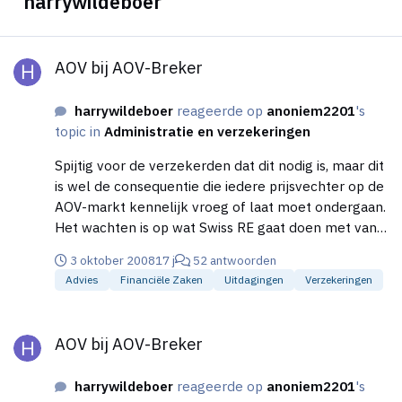
harrywildeboer
AOV bij AOV-Breker
AOV bij AOV-Breker
harrywildeboer
reageerde op
anoniem2201
's
topic in
Administratie en verzekeringen
Spijtig voor de verzekerden dat dit nodig is, maar dit
is wel de consequentie die iedere prijsvechter op de
AOV-markt kennelijk vroeg of laat moet ondergaan.
Het wachten is op wat Swiss RE gaat doen met van
de Geijsel-portefeuille. Zou mij niet verbazen als
3 oktober 2008
17 j
52 antwoorden
daar op korte termijn ook de stekker uit wordt
Advies
Financiële Zaken
Uitdagingen
Verzekeringen
getrokken (een lot dat Phizur al eerder onderging,
maar die dekking is uiteindelijk overgenomen door
AOV bij AOV-Breker
een Nederlandse risicodrager). Vervelend dat het
AOV bij AOV-Breker
nieuwe innovatieve toetreders op de AOV markt
maar niet lijkt te lukken. Maar keer op keer valt dat
harrywildeboer
reageerde op
anoniem2201
's
toch te herleiden tot extreme premieverschillen die