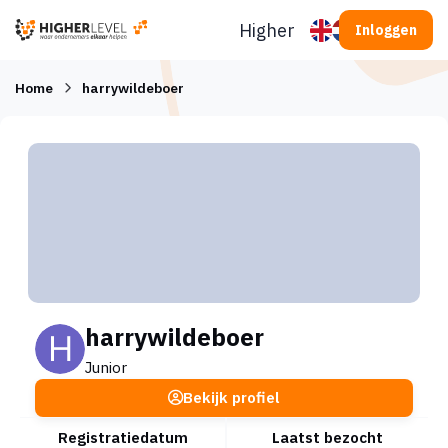
Ga naar inhoud
Higherlevel
Inloggen
Home
harrywildeboer
harrywildeboer
Junior
Bekijk profiel
Registratiedatum
Laatst bezocht