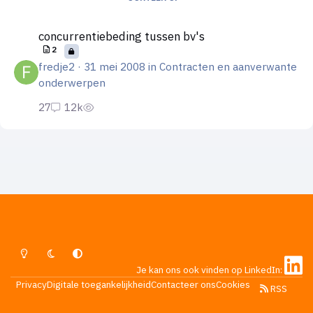
concurrentiebeding tussen bv's
concurrentiebeding tussen bv's
2
fredje2
·
31 mei 2008
in
Contracten en aanverwante
onderwerpen
Lichte Modus
Donkere Modus
Systeemvoorkeur
Je kan ons ook vinden op LinkedIn:
Privacy
Digitale toegankelijkheid
Contacteer ons
Cookies
RSS