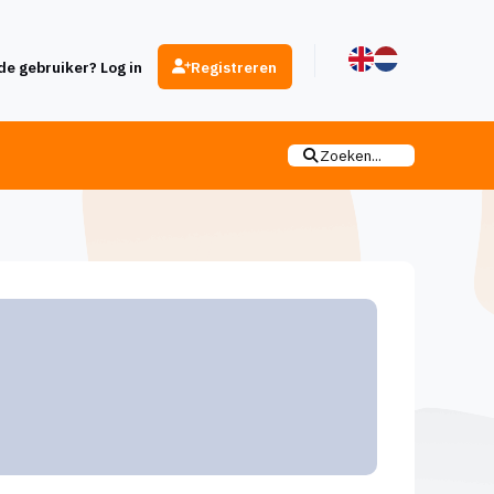
e gebruiker? Log in
Registreren
Zoeken...