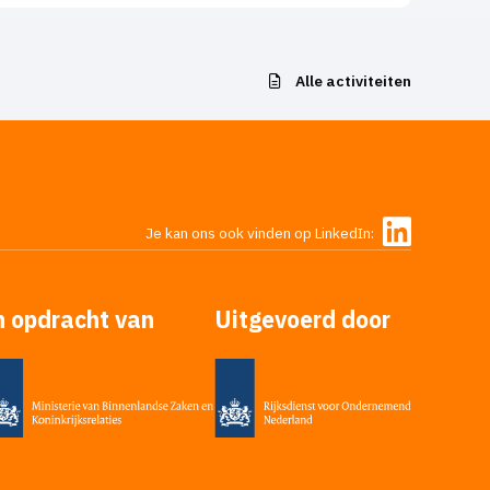
Alle activiteiten
Je kan ons ook vinden op LinkedIn:
n opdracht van
Uitgevoerd door