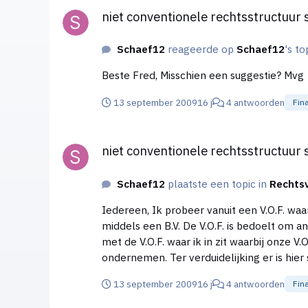
niet conventionele rechtsstructuur 
Schaef12
reageerde op
Schaef12
's to
Beste Fred, Misschien een suggestie? Mvg
13 september 2009
16 j
4 antwoorden
Fin
niet conventionele rechtsstructuur samenstelling. He
niet conventionele rechtsstructuur 
Schaef12
plaatste een topic in
Rechts
Iedereen, Ik probeer vanuit een V.O.F. waar ikzelf in zit een concept te starten samen met een vriend van mij die hierin gaat zitten met zijn compagnon
middels een B.V. De V.O.F. is bedoelt om 
met de V.O.F. waar ik in zit waarbij onze 
13 september 2009
16 j
4 antwoorden
Fin