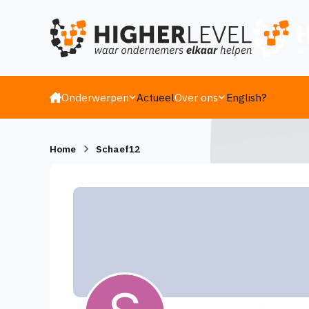
Ga naar inhoud
Onderwerpen
Actueel
Over ons
English?
Home
Schaef12