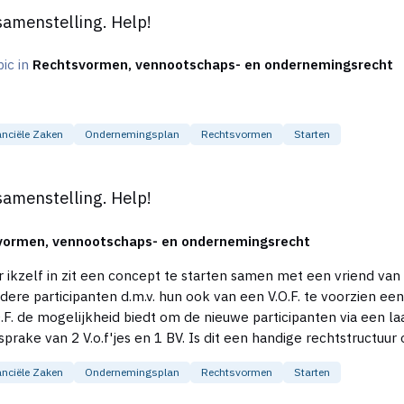
samenstelling. Help!
pic in
Rechtsvormen, vennootschaps- en ondernemingsrecht
anciële Zaken
Ondernemingsplan
Rechtsvormen
Starten
lp!
samenstelling. Help!
vormen, vennootschaps- en ondernemingsrecht
andere participanten d.m.v. hun ook van een V.O.F. te voorzien
V.O.F. de mogelijkheid biedt om de nieuwe participanten via een
ondernemen. Ter verduidelijking er is hier sprake van 2 V.o.f'jes en 1 BV. Is dit een handig
anciële Zaken
Ondernemingsplan
Rechtsvormen
Starten