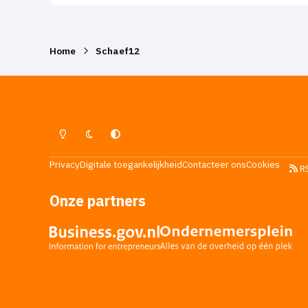
Home
Schaef12
Lichte Modus
Donkere Modus
Systeemvoorkeur
Privacy
Digitale toegankelijkheid
Contacteer ons
Cookies
R
Onze partners