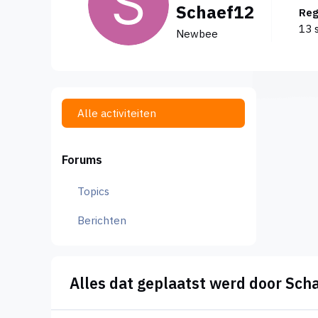
Schaef12
Re
13 
Newbee
Alle activiteiten
Forums
Topics
Berichten
Alles dat geplaatst werd door Sch
niet conventionele rechtsstructuur samenstelling. He