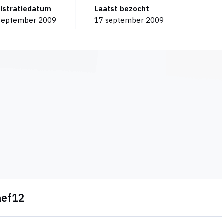
gistratiedatum
Laatst bezocht
september 2009
17 september 2009
aef12
lp!