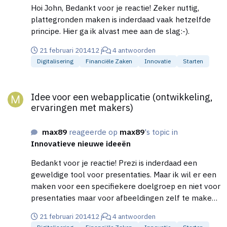
Hoi John, Bedankt voor je reactie! Zeker nuttig,
plattegronden maken is inderdaad vaak hetzelfde
principe. Hier ga ik alvast mee aan de slag:-).
21 februari 2014
12 j
4 antwoorden
Digitalisering
Financiële Zaken
Innovatie
Starten
Idee voor een webapplicatie (ontwikkeling, ervaringen met ma
Idee voor een webapplicatie (ontwikkeling,
ervaringen met makers)
max89
reageerde op
max89
's topic in
Innovatieve nieuwe ideeën
Bedankt voor je reactie! Prezi is inderdaad een
geweldige tool voor presentaties. Maar ik wil er een
maken voor een specifiekere doelgroep en niet voor
presentaties maar voor afbeeldingen zelf te maken
aan de hand van plaatjes die je dan zoals in
21 februari 2014
12 j
4 antwoorden
powerpoint kun slepen en veranderen;-).