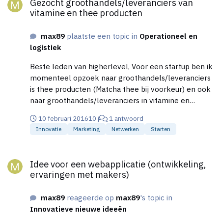
Gezocht groothandels/leveranciers van
vitamine en thee producten
max89
plaatste een topic in
Operationeel en
logistiek
Beste leden van higherlevel, Voor een startup ben ik
momenteel opzoek naar groothandels/leveranciers
is thee producten (Matcha thee bij voorkeur) en ook
naar groothandels/leveranciers in vitamine en
mineralen poeders (niet al vitamine van een
10 februari 2016
10 j
1 antwoord
specifiek merk maar meer voor het samenstellen en
Innovatie
Marketing
Netwerken
Starten
opzetten van een nieuwe lijn vitamine producten).
Suggesties en ideeën zijn welkom! Alvast bedankt!
Idee voor een webapplicatie (ontwikkeling, ervaringen met ma
Groet Max
Idee voor een webapplicatie (ontwikkeling,
ervaringen met makers)
max89
reageerde op
max89
's topic in
Innovatieve nieuwe ideeën