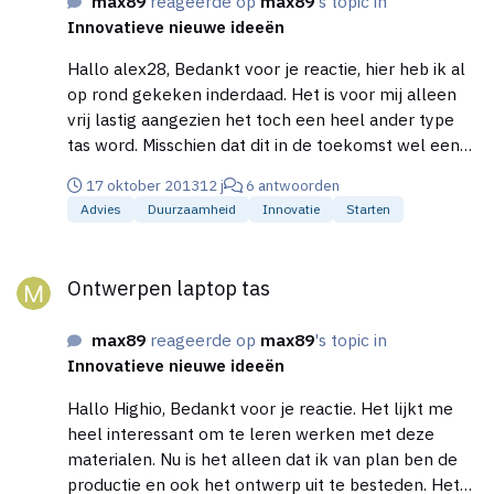
max89
reageerde op
max89
's topic in
kunnen worden qua grootte. Daarnaast zou ik dan
Innovatieve nieuwe ideeën
graag een watermerk door dit tekenblad willen
zodat deze niet zomaar te kopiëren is (bijv. via
Hallo alex28, Bedankt voor je reactie, hier heb ik al
screenshots). Ook wil ik een betaalsysteem (ideal
op rond gekeken inderdaad. Het is voor mij alleen
en/of paypal) met usersysteem aan de website
vrij lastig aangezien het toch een heel ander type
koppelen. Dit is eigenlijk wat ik graag als applicatie
tas word. Misschien dat dit in de toekomst wel een
in een website zou willen zien. Hebben jullie
optie word, zal zeker verder gaan zoeken op etsy.
ervaringen met bedrijven of personen die goed
17 oktober 2013
12 j
6 antwoorden
webapplicaties kunnen bouwen voor mijn
Advies
Duurzaamheid
Innovatie
Starten
doeleinden? En hebben jullie ervaringen met wat
Ontwerpen laptop tas
voor kosten hiervoor redelijk zijn, het moet
Ontwerpen laptop tas
natuurlijk financieel wel rendabel blijven om dit idee
uit te werken. Meningen, ervaringen, tips en
opmerkingen zijn meer dan welkom! Groet Max
max89
reageerde op
max89
's topic in
Innovatieve nieuwe ideeën
Hallo Highio, Bedankt voor je reactie. Het lijkt me
heel interessant om te leren werken met deze
materialen. Nu is het alleen dat ik van plan ben de
productie en ook het ontwerp uit te besteden. Het