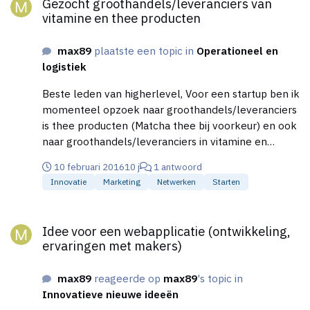
Gezocht groothandels/leveranciers van
vitamine en thee producten
max89
plaatste een topic in
Operationeel en
logistiek
Beste leden van higherlevel, Voor een startup ben ik
momenteel opzoek naar groothandels/leveranciers
is thee producten (Matcha thee bij voorkeur) en ook
naar groothandels/leveranciers in vitamine en
mineralen poeders (niet al vitamine van een
10 februari 2016
10 j
1 antwoord
specifiek merk maar meer voor het samenstellen en
Innovatie
Marketing
Netwerken
Starten
opzetten van een nieuwe lijn vitamine producten).
Suggesties en ideeën zijn welkom! Alvast bedankt!
Idee voor een webapplicatie (ontwikkeling, ervaringen met ma
Groet Max
Idee voor een webapplicatie (ontwikkeling,
ervaringen met makers)
max89
reageerde op
max89
's topic in
Innovatieve nieuwe ideeën