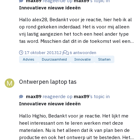
max89
reageerde op
max89
's topic in
kunnen worden qua grootte. Daarnaast zou ik dan
Innovatieve nieuwe ideeën
graag een watermerk door dit tekenblad willen
zodat deze niet zomaar te kopiëren is (bijv. via
Hallo alex28, Bedankt voor je reactie, hier heb ik al
screenshots). Ook wil ik een betaalsysteem (ideal
op rond gekeken inderdaad. Het is voor mij alleen
en/of paypal) met usersysteem aan de website
vrij lastig aangezien het toch een heel ander type
koppelen. Dit is eigenlijk wat ik graag als applicatie
tas word. Misschien dat dit in de toekomst wel een
in een website zou willen zien. Hebben jullie
optie word, zal zeker verder gaan zoeken op etsy.
ervaringen met bedrijven of personen die goed
17 oktober 2013
12 j
6 antwoorden
webapplicaties kunnen bouwen voor mijn
Advies
Duurzaamheid
Innovatie
Starten
doeleinden? En hebben jullie ervaringen met wat
Ontwerpen laptop tas
voor kosten hiervoor redelijk zijn, het moet
Ontwerpen laptop tas
natuurlijk financieel wel rendabel blijven om dit idee
uit te werken. Meningen, ervaringen, tips en
opmerkingen zijn meer dan welkom! Groet Max
max89
reageerde op
max89
's topic in
Innovatieve nieuwe ideeën
Hallo Highio, Bedankt voor je reactie. Het lijkt me
heel interessant om te leren werken met deze
materialen. Nu is het alleen dat ik van plan ben de
productie en ook het ontwerp uit te besteden. Het