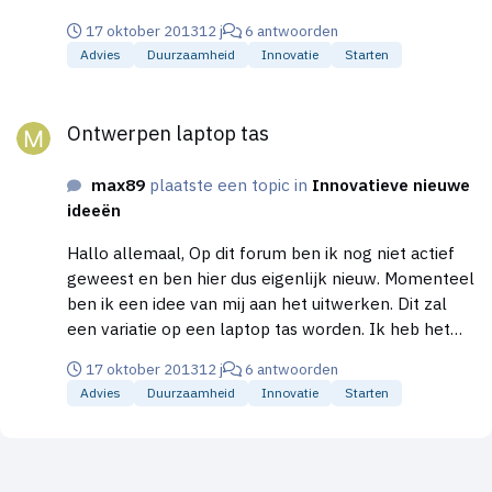
zal ook geen standaard laptop tas worden zoals de
17 oktober 2013
12 j
6 antwoorden
meeste die kennen maar een uniek ontwerp waarbij
Advies
Duurzaamheid
Innovatie
Starten
niet heel veel leer komt kijken. Dit maakt het naar
mijn inziens nuttiger om de productie en dus ook de
Ontwerpen laptop tas
bewerking van de verschillende materialen uit te
Ontwerpen laptop tas
besteden. Nogmaals bedankt, Gr max
max89
plaatste een topic in
Innovatieve nieuwe
ideeën
Hallo allemaal, Op dit forum ben ik nog niet actief
geweest en ben hier dus eigenlijk nieuw. Momenteel
ben ik een idee van mij aan het uitwerken. Dit zal
een variatie op een laptop tas worden. Ik heb het
ontwerp al in mijn hoofd zitten en ga deze
17 oktober 2013
12 j
6 antwoorden
binnenkort op een professionelere manier laten
Advies
Duurzaamheid
Innovatie
Starten
schetsen/tekenen, zodat er een duidelijk beeld van
is. Verder wil ik een prototype gaan maken, waar ik
ook de materialen al voor heb. Uiteindelijk zal ik wel
duurzamere materialen gaan gebruiken (dus echt