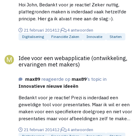
Hoi John, Bedankt voor je reactie! Zeker nuttig,
plattegronden maken is inderdaad vaak hetzelfde
principe. Hier ga ik alvast mee aan de slag:-).
21 februari 2014
12 j
4 antwoorden
Digitalisering
Financiële Zaken
Innovatie
Starten
Idee voor een webapplicatie (ontwikkeling, ervaringen met ma
Idee voor een webapplicatie (ontwikkeling,
ervaringen met makers)
max89
reageerde op
max89
's topic in
Innovatieve nieuwe ideeën
Bedankt voor je reactie! Prezi is inderdaad een
geweldige tool voor presentaties. Maar ik wil er een
maken voor een specifiekere doelgroep en niet voor
presentaties maar voor afbeeldingen zelf te maken
aan de hand van plaatjes die je dan zoals in
21 februari 2014
12 j
4 antwoorden
powerpoint kun slepen en veranderen;-).