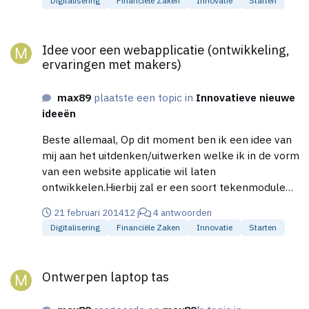
Digitalisering
Financiële Zaken
Innovatie
Starten
Idee voor een webapplicatie (ontwikkeling, ervaringen met ma
Idee voor een webapplicatie (ontwikkeling,
ervaringen met makers)
max89
plaatste een topic in
Innovatieve nieuwe
ideeën
Beste allemaal, Op dit moment ben ik een idee van
mij aan het uitdenken/uitwerken welke ik in de vorm
van een website applicatie wil laten
ontwikkelen.Hierbij zal er een soort tekenmodule
(dus een soort virtueel vel papier) op de site moeten
21 februari 2014
12 j
4 antwoorden
komen waarin dan plaatjes uit een zijbalk kunnen
Digitalisering
Financiële Zaken
Innovatie
Starten
worden gesleept en ook tekst hierin kan worden
samengevoegd. Eigenlijk wat in powerpoint kan
Ontwerpen laptop tas
alleen dan online, dus ook met de vormen maken en
Ontwerpen laptop tas
daar tekst in zetten. De plaatjes moeten uiteraard
beveiligd zijn tegen kopiëren en ook aangepast