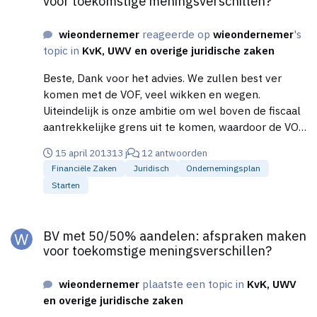
voor toekomstige meningsverschillen?
advies in deze.
wieondernemer
reageerde op
wieondernemer
's
topic in
KvK, UWV en overige juridische zaken
Beste, Dank voor het advies. We zullen best ver
komen met de VOF, veel wikken en wegen.
Uiteindelijk is onze ambitie om wel boven de fiscaal
aantrekkelijke grens uit te komen, waardoor de VOF
geen voordelen alleen risico's meebrengt. Via de BV
15 april 2013
13 j
12 antwoorden
( in aanvang fiscaal minder gunstig) maar hebben we
Financiële Zaken
Juridisch
Ondernemingsplan
wel een duidelijke en heldere structuur waardoor we
Starten
ook nieuwe activiteiten op de juiste plaats kunnen
neerzetten ( bijv nieuwe diensten of namen die we
BV met 50/50% aandelen: afspraken maken voor toekomstige 
apart onderbrengen) Het dynamiek van 2
BV met 50/50% aandelen: afspraken maken
compagnons bevalt ons wel. Inderdaad het
voor toekomstige meningsverschillen?
aanstellen van een 3e persoon in geval van conflict
of non-beslissing is prima. Voor het toetreden van
wieondernemer
plaatste een topic in
KvK, UWV
een mogelijk aandeelhouders, voeren we nu
en overige juridische zaken
discussie over de voorwaarden en waarde bepaling.