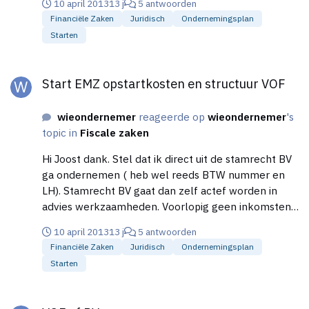
10 april 2013
13 j
5 antwoorden
Financiële Zaken
Juridisch
Ondernemingsplan
Starten
Start EMZ opstartkosten en structuur VOF
Start EMZ opstartkosten en structuur VOF
wieondernemer
reageerde op
wieondernemer
's
topic in
Fiscale zaken
Hi Joost dank. Stel dat ik direct uit de stamrecht BV
ga ondernemen ( heb wel reeds BTW nummer en
LH). Stamrecht BV gaat dan zelf actef worden in
advies werkzaamheden. Voorlopig geen inkomsten,
maar wel kosten ( loon). Kan ik dan door te
10 april 2013
13 j
5 antwoorden
ondernemen vanuit de BV, salaris uitbetalen met
Financiële Zaken
Juridisch
Ondernemingsplan
inhouding van loonheffing? Moet ik dan een
Starten
holdingstructuur opzetten, met een Werk BV?
Stamrecht verstrekt lening aan werk BV, of koopt
VOF of BV
aandelen in de nieuwe BV? Nieuwe BV voert