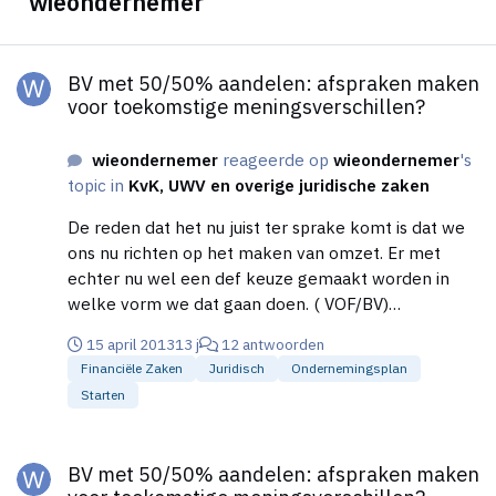
wieondernemer
BV met 50/50% aandelen: afspraken maken voor toekomstige 
BV met 50/50% aandelen: afspraken maken
voor toekomstige meningsverschillen?
wieondernemer
reageerde op
wieondernemer
's
topic in
KvK, UWV en overige juridische zaken
De reden dat het nu juist ter sprake komt is dat we
ons nu richten op het maken van omzet. Er met
echter nu wel een def keuze gemaakt worden in
welke vorm we dat gaan doen. ( VOF/BV)
Tegelijkertijd lopen er gesprekken voor deelname
15 april 2013
13 j
12 antwoorden
van een 3e partij. De ervaring leert me dat dit soort
Financiële Zaken
Juridisch
Ondernemingsplan
gesprekken lang kunnen lopen, en in mijn optiek dus
Starten
" business gaat eerst" Maar als we nu al weten dat er
een 3e partij aan boord komt, waarom dan geen BV?
BV met 50/50% aandelen: afspraken maken voor toekomstige 
Aan VOF ook veel nadelen, zoals aansprakelijkheid
BV met 50/50% aandelen: afspraken maken
etc. Ik krijg van verschillende kanten verschillend