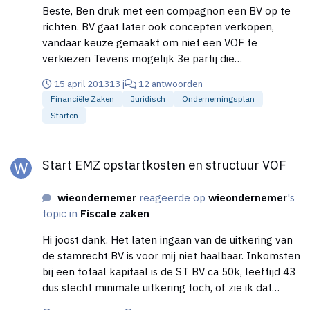
Dat is niet eenvoudig, want welke waarde ga je
Beste, Ben druk met een compagnon een BV op te
hanteren bij een opstartende BV in advies
richten. BV gaat later ook concepten verkopen,
werkzaamheden?
vandaar keuze gemaakt om niet een VOF te
verkiezen Tevens mogelijk 3e partij die
aandeelhouder wil worden in toekomst. Voor nu in
15 april 2013
13 j
12 antwoorden
opstartfase dus samen BV oprichten, ieder 50%
Financiële Zaken
Juridisch
Ondernemingsplan
aandeelhouder. Loop nu aan tegen het stemrecht,
Starten
als ieder 50% stemrecht dan wellicht altijd kans dat
er nooit een beslissing wordt genomen over
Start EMZ opstartkosten en structuur VOF
mogelijke zaken. Hoe hiermee om te gaan? Edit:
Start EMZ opstartkosten en structuur VOF
titel verduidelijkt
wieondernemer
reageerde op
wieondernemer
's
topic in
Fiscale zaken
Hi joost dank. Het laten ingaan van de uitkering van
de stamrecht BV is voor mij niet haalbaar. Inkomsten
bij een totaal kapitaal is de ST BV ca 50k, leeftijd 43
dus slecht minimale uitkering toch, of zie ik dat
verkeerd?