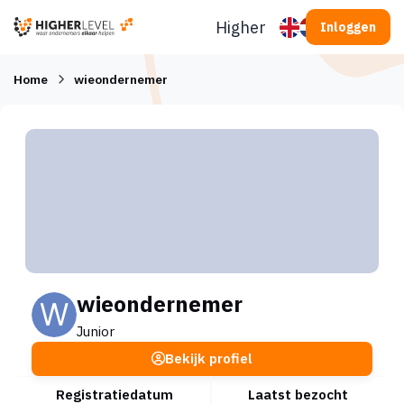
Ga naar inhoud
Higherlevel
Inloggen
Home
wieondernemer
wieondernemer
Junior
Bekijk profiel
Registratiedatum
Laatst bezocht