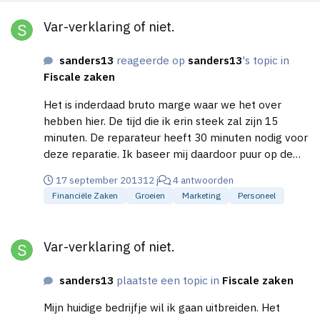
Var-verklaring of niet.
Var-verklaring of niet.
sanders13
reageerde op
sanders13
's topic in
Fiscale zaken
Het is inderdaad bruto marge waar we het over
hebben hier. De tijd die ik erin steek zal zijn 15
minuten. De reparateur heeft 30 minuten nodig voor
deze reparatie. Ik baseer mij daardoor puur op de
tijd die erin gestoken wordt. Het verdienmodel is
17 september 2013
12 j
4 antwoorden
wellicht iets dat ik met voorleggen aan reparateurs,
Financiële Zaken
Groeien
Marketing
Personeel
wat zij er van vinden.
Var-verklaring of niet.
Var-verklaring of niet.
sanders13
plaatste een topic in
Fiscale zaken
Mijn huidige bedrijfje wil ik gaan uitbreiden. Het