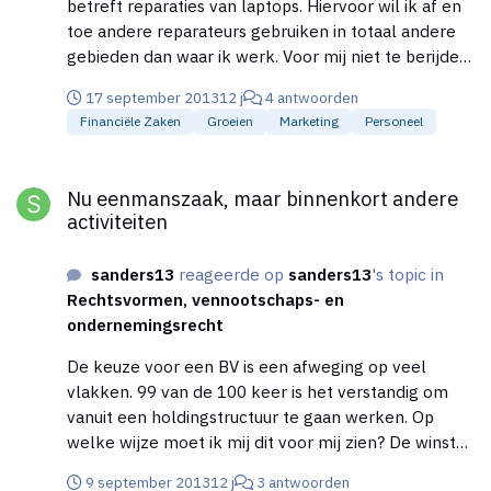
betreft reparaties van laptops. Hiervoor wil ik af en
toe andere reparateurs gebruiken in totaal andere
gebieden dan waar ik werk. Voor mij niet te berijden,
maar voor de klant die uit dat gebied belt kan
17 september 2013
12 j
4 antwoorden
uiteraard wel naar deze andere reparateur. De
Financiële Zaken
Groeien
Marketing
Personeel
klanten komen binnen via mijn bedrijf. Daarna zet ik
de klant door naar een reparateur waar ik een
Nu eenmanszaak, maar binnenkort andere activiteiten
overeenkomst mee heb. De reparateur lost het
Nu eenmanszaak, maar binnenkort andere
probleem van de klant op, regelt zelf de betaling.
activiteiten
Achteraf stuur ik de reparateur een factuur voor het
leveren van deze klant welke hij anders überhaupt
sanders13
reageerde op
sanders13
's topic in
niet had gehad. De volgende vragen: - Dien ik met
Rechtsvormen, vennootschaps- en
alle reparateurs een VAR-verklaring te hebben? Ik
ondernemingsrecht
zat hieraan te denken toen ik nog van mening was
dat het zinvol is om de klant te factureren. Echter
De keuze voor een BV is een afweging op veel
lijkt het mij (voor eigen belang) veiliger om niet de
vlakken. 99 van de 100 keer is het verstandig om
klant maar de reparateur te factureren. Ik 'ken'
vanuit een holdingstructuur te gaan werken. Op
hem/haar, daar waar ik de klant totaal niet ken en
welke wijze moet ik mij dit voor mij zien? De winst
niet continu een check kan doen van de door de
wordt nu al voor elke euro met 52% belast. Dan is
9 september 2013
12 j
3 antwoorden
klant verstrekte gegevens. - Wat is een beetje een