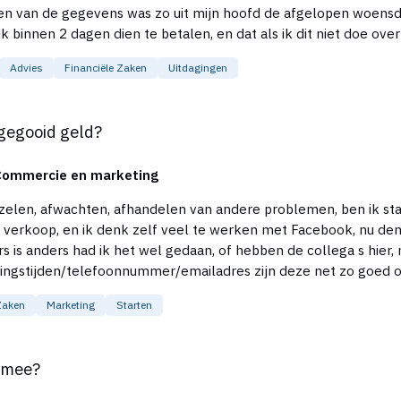
vens was zo uit mijn hoofd de afgelopen woensdag. Zaterdag heb ik echter een dwang
 binnen 2 dagen dien te betalen, en dat als ik dit niet doe ov
Advies
Financiële Zaken
Uitdagingen
 en het wordt een 0euro aangifte omdat er geen activiteiten w
1/10e van dat bedrag op mijn rekening staan, anders had ik het
gegooid geld?
 beste vertellen? Alvast dank voor u
Commercie en marketing
 verkoop, en ik denk zelf veel te werken met Facebook, nu denk 
s is anders had ik het wel gedaan, of hebben de collega s hier,
ijden/telefoonnummer/emailadres zijn deze net zo goed op een fa
graag uit naar uw gewaardeerde mening. Mvg, Yassine
Zaken
Marketing
Starten
t mee?