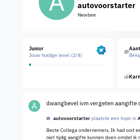
autovoorstarter
Newbee
Bekijk alles
Bekijk acti
Junior
Aant
Jouw huidige level (2/4)
Bekij
Kar
dwangbevel ivm vergeten aangifte omzetbelasting e
dwangbevel ivm vergeten aangifte 
autovoorstarter
plaatste een topic in
Beste Collega ondernemers, Ik had ooit een poging gewaagt om te ondernemen maar dit is nog niet echt gelukt door tijd en geldgebrek. Nu heb ik ook
niet tijdig aangifte kunnen doen omdat ik 