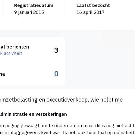
Registratiedatum
Laatst bezocht
9 januari 2015
16 april 2017
viteit
al berichten
3
k activiteit
0
ma
n executieverkoop, wie helpt me
omzetbelasting en executieverkoop, wie helpt me
Administratie en verzekeringen
mijn inloggegevens kwijt was. Ik heb ook heel laat op de nahef