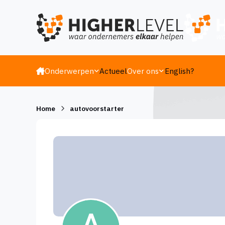
Ga naar inhoud
Onderwerpen
Actueel
Over ons
English?
Home
autovoorstarter