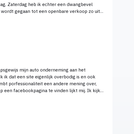
bevel
er wordt gegaan tot een openbare verkoop zo uit
aren. De schatting van de dwangbevel is bepaald
 bedrag wel vooruit betaald en later
ik dat een site eigenlijk overbodig is en ook
 mbt porfessionaliteit een andere mening over,
cebookpagina te vinden lijkt mij. Ik kijk