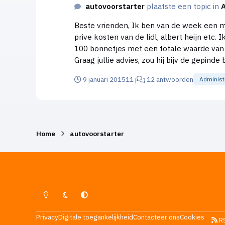
autovoorstarter
plaatste een topic in
Beste vrienden, Ik ben van de week een map van een vriend kwijt geraakt waar zijn boekhouding in zat.Zijn boekhouding bestond echter hoofdzakelijk uit
prive kosten van de lidl, albert heijn etc.
100 bonnetjes met een totale waarde van 
9 januari 2015
11 j
12 antwoorden
Administ
Home
autovoorstarter
Lichte Modus
Donkere Modus
Systeemvoorkeur
Privacy
Digitale toegankelijkheid
Contacteer ons
Cookies
R