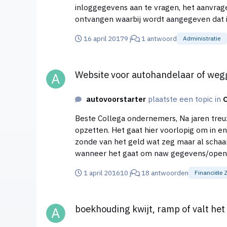
inloggegevens aan te vragen, het aanvragen van de gege
ontvangen waarbij wordt aangegeven dat ik
mijn hoofd. Nu is het weekend, en morgen feestdag waardoor de belastingdienst zelf helaas niet bereikbaar is voor vragen, daarom hoop ik op wat tips van
16 april 2017
9 j
1 antwoord
Administratie
u. Mijn vragen; 1; Wordt er daadwerkelijk overgegaan tot het in werking stellen van een openbare verkoop als ik binnen 2 dagen niet betaal. De
inloggegevens zijn als het goed onderweg,
Website voor autohandelaar of weggegooid geld?
op 5500 euro, ik heb momenteel niet eens 
Website voor autohandelaar of weg
teruggekregen na het indienen van een juiste aangifte. 2; Wat kan ik dinsdagochtend als ik de belastingdienst bel, het
hulp. Yas
autovoorstarter
plaatste een topic in
Beste Collega ondernemers, Na jaren treuzelen, afwachten, afhandelen van andere problemen, ben ik stapsgewijs mijn auto onderneming aan het
opzetten. Het gaat hier voorlopig om in en
zonde van het geld wat zeg maar al schaar
wanneer het gaat om naw gegevens/openingst
1 april 2016
10 j
18 antwoorden
Financiële 
boekhouding kwijt, ramp of valt het mee?
boekhouding kwijt, ramp of valt he