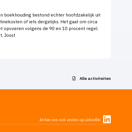
ntinekosten of iets dergelijks. Het gaat om circa
et opvoeren volgens de 90 en 10 procent regel.
Graag jullie advies, zou hij bijv de gepinde bedragen wel kunnen opvoeren als kantinekosten dank en groet, Joost
Alle activiteiten
Je kan ons ook vinden op LinkedIn: