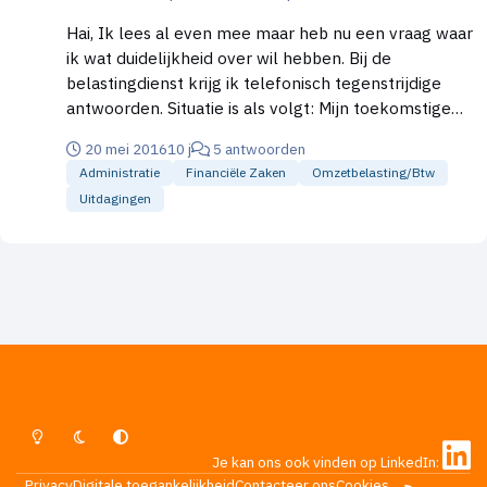
Hai, Ik lees al even mee maar heb nu een vraag waar
ik wat duidelijkheid over wil hebben. Bij de
belastingdienst krijg ik telefonisch tegenstrijdige
antwoorden. Situatie is als volgt: Mijn toekomstige
klanten kunnen online digitale punten kopen
20 mei 2016
10 j
5 antwoorden
(virtuele valuta), we noemen ze even "kronen".
Administratie
Financiële Zaken
Omzetbelasting/btw
Klanten binnen de EU rekenen gewoon het BTW
Uitdagingen
tarief van hun land. Deze "kronen" kunnen ze online
uitgeven, denk aan premium accounts / extra
volgers / enzovoort. Maar hoe doe ik dit met non-EU
landen? 0% of 21% BTW berekenen? Het gaat altijd
om consumenten trouwens. ___ titel verduidelijkt
Lichte Modus
Donkere Modus
Systeemvoorkeur
Je kan ons ook vinden op LinkedIn:
Privacy
Digitale toegankelijkheid
Contacteer ons
Cookies