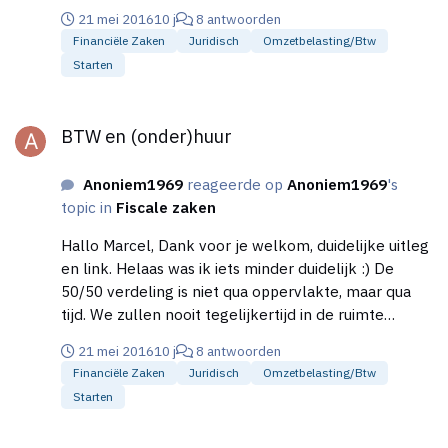
onbelaste werkzaamheden verricht is geinspireerd
21 mei 2016
10 j
8 antwoorden
door het andere draadje waar je me naar verwees,
Financiële Zaken
Juridisch
Omzetbelasting/btw
en lijkt me met name van belang voor de
Starten
verhuurder als ik het goed begrijp.
BTW en (onder)huur
BTW en (onder)huur
Anoniem1969
reageerde op
Anoniem1969
's
topic in
Fiscale zaken
Hallo Marcel, Dank voor je welkom, duidelijke uitleg
en link. Helaas was ik iets minder duidelijk :) De
50/50 verdeling is niet qua oppervlakte, maar qua
tijd. We zullen nooit tegelijkertijd in de ruimte
werken. Verandert dat nog iets aan jouw antwoord?
21 mei 2016
10 j
8 antwoorden
Zo ja, is het dan nog van belang of de ander belaste
Financiële Zaken
Juridisch
Omzetbelasting/btw
diensten verricht of niet?
Starten
BTW en (onder)huur