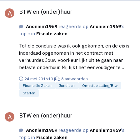
BTW en (onder)huur
BTW en (onder)huur
Anoniem1969
reageerde op
Anoniem1969
's
topic in
Fiscale zaken
Tot die conclusie was ik ook gekomen, en de eis is
inderdaad opgenomen in het contract met
verhuurder. Jouw voorkeur lijkt uit te gaan naar
belaste onderhuur. Mij lijkt het eenvoudiger te
kiezen voor onbelaste, ook omdat -als ik het goed
24 mei 2016
10 j
8 antwoorden
begrepen heb- voor belaste verhuur toestemming
Financiële Zaken
Juridisch
Omzetbelasting/btw
van de Belastingdienst nodig is. Zie ik iets over het
Starten
hoofd?
BTW en (onder)huur
BTW en (onder)huur
Anoniem1969
reageerde op
Anoniem1969
's
topic in
Fiscale zaken