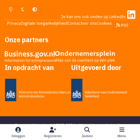
Lichte Modus
Donkere Modus
Systeemvoorkeur
Je kan ons ook vinden op LinkedIn:
Privacy
Digitale toegankelijkheid
Contacteer ons
Cookies
RSS
Onze partners
In opdracht van
Uitgevoerd door
Copyright Higherlevel.nl 2002-2026 - Alle rechten voorbehouden -
Privacy statement
- Powered by
Ping Media
&
DoReply
en bedacht door
Mikky
Inloggen
Registreren
Zoeken
Menu