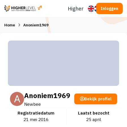
Ga naar inhoud
Higherlevel
Inloggen
Home
Anoniem1969
Anoniem1969
Bekijk profiel
Newbee
Registratiedatum
Laatst bezocht
21 mei 2016
25 april