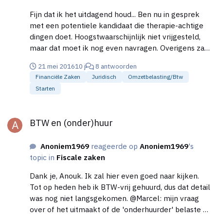
Fijn dat ik het uitdagend houd... Ben nu in gesprek
met een potentiele kandidaat die therapie-achtige
dingen doet. Hoogstwaarschijnlijk niet vrijgesteld,
maar dat moet ik nog even navragen. Overigens zal
de week niet netjes in twee gedeeld worden, maar
21 mei 2016
10 j
8 antwoorden
werken we in blokken. Ik neem aan dat dat verder
Financiële Zaken
Juridisch
Omzetbelasting/btw
geen verschil maakt. Inderdaad is het een exclusief
Starten
gebruiksrecht dat ik verleen, en moet de ruimte
elke keer weer netjes opgeleverd worden (waarbij
BTW en (onder)huur
we beide onze eigen meubels laten staan). Al met al
BTW en (onder)huur
lijkt het dus toch verhuur te gaan worden. Dank voor
de input zover! (Als mijn conclusie fout is hoor ik het
Anoniem1969
reageerde op
Anoniem1969
's
natuurlijk graag.)
topic in
Fiscale zaken
Dank je, Anouk. Ik zal hier even goed naar kijken.
Tot op heden heb ik BTW-vrij gehuurd, dus dat detail
was nog niet langsgekomen. @Marcel: mijn vraag
over of het uitmaakt of de 'onderhuurder' belaste of