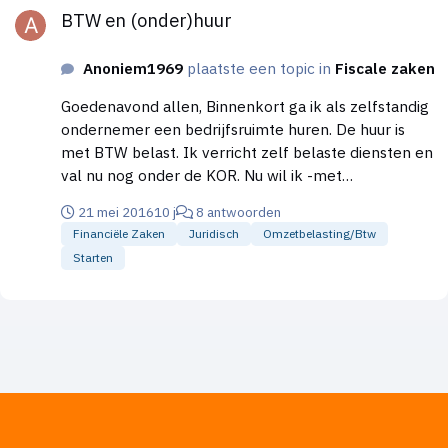
BTW en (onder)huur
Anoniem1969
plaatste een topic in
Fiscale zaken
Goedenavond allen, Binnenkort ga ik als zelfstandig
ondernemer een bedrijfsruimte huren. De huur is
met BTW belast. Ik verricht zelf belaste diensten en
val nu nog onder de KOR. Nu wil ik -met
toestemming van de verhuurder- de ruimte 50/50
21 mei 2016
10 j
8 antwoorden
met een andere zelfstandige delen. Deze persoon
Financiële Zaken
Juridisch
Omzetbelasting/btw
zal de helft van de huurprijs aan mij betalen. Ikzelf
Starten
ga het huurcontract met de verhuurder aan. Moet ik
nu BTW in rekening brengen aan de persoon met
wie ik de ruimte ga delen. Anders gezegd: ziet de
Belastingdienst de situatie als verhuur (naar ik
aanneem in dit geval niet met BTW te belasten
omdat het dan onderhuur is) of als een andere
dienst, die met BTW belast is? Alvast dank voor de
reactie(s)!