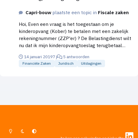
Capri-bouw
plaatste een topic in
Fiscale zaken
Hoi, Even een vraag is het toegestaan om je
kinderopvang (Kober) te betalen met een zakelijk
rekeningnummer (ZZP'er) ? De Belastingdienst wilt
nu dat ik mijn kinderopvangtoeslag terugbetaal
omdat het "bedrijf" de opvang heeft betaald.
14 januari 2019
7 j
5 antwoorden
Financiële Zaken
Juridisch
Uitdagingen
Lichte Modus
Donkere Modus
Systeemvoorkeur