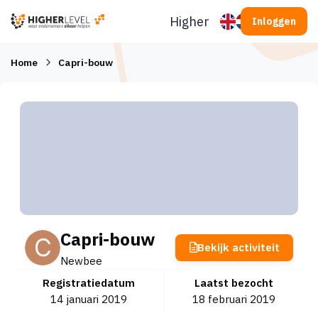
Ga naar inhoud
Higherlevel
Inloggen
Home
Capri-bouw
Capri-bouw
Bekijk activiteit
Newbee
Registratiedatum
Laatst bezocht
14 januari 2019
18 februari 2019