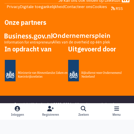
Je kan ons ook vinden op LinkedIn:
Privacy
Digitale toegankelijkheid
Contacteer ons
Cookies
RSS
Onze partners
In opdracht van
Uitgevoerd door
Copyright Higherlevel.nl 2002-2026 - Alle rechten voorbehouden -
Privacy statement
- Powered by
Ping Media
&
DoReply
en bedacht door
Mikky
Inloggen
Registreren
Zoeken
Menu