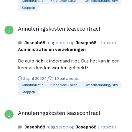
Administratie
Financiële Zaken
Omzetbelasting/btw
Stoppen
Annuleringskosten leasecontract
Annuleringskosten leasecontract
Joseph68
reageerde op
Joseph68
's topic in
Administratie en verzekeringen
De auto heb ik inderdaad niet. Dus het kan in een
keer als kosten worden geboekt?
3 april 2022
4 j
10 antwoorden
Administratie
Financiële Zaken
Omzetbelasting/btw
Stoppen
Annuleringskosten leasecontract
Annuleringskosten leasecontract
Joseph68
reageerde op
Joseph68
's topic in