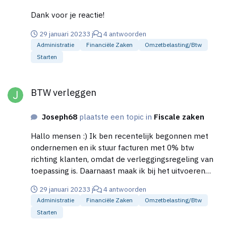
Dank voor je reactie!
29 januari 2023
3 j
4 antwoorden
Administratie
Financiële Zaken
Omzetbelasting/btw
Starten
BTW verleggen
BTW verleggen
Joseph68
plaatste een topic in
Fiscale zaken
Hallo mensen :) Ik ben recentelijk begonnen met
ondernemen en ik stuur facturen met 0% btw
richting klanten, omdat de verleggingsregeling van
toepassing is. Daarnaast maak ik bij het uitvoeren
van opdrachten kosten en betaal ik 21% btw aan
29 januari 2023
3 j
4 antwoorden
leveranciers. Kan ik deze btw gewoon terugkrijgen
Administratie
Financiële Zaken
Omzetbelasting/btw
van de belastingdienst ondanks dat ik zelf geen btw
Starten
factureer aan klanten? Zo krijg ik elk kwartaal btw