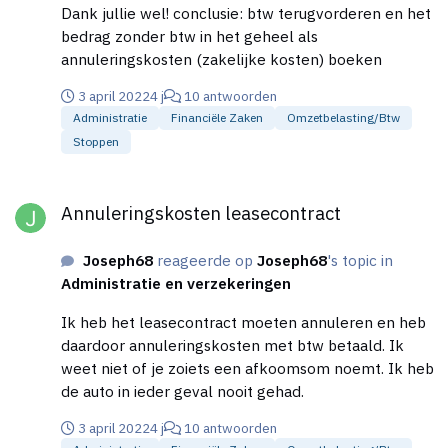
grootboek aangemaakt. Maar dit neemt niet af dat ik
Dank jullie wel! conclusie: btw terugvorderen en het
stap 3 hebt uitgevoerd. De banksaldo neemt keurig
bedrag zonder btw in het geheel als
af vanwege stap 2 Wie kan mij helpen? Wat doe ik
annuleringskosten (zakelijke kosten) boeken
hier fout?😀
3 april 2022
4 j
10 antwoorden
Administratie
Financiële Zaken
Omzetbelasting/btw
Stoppen
Annuleringskosten leasecontract
Annuleringskosten leasecontract
Joseph68
reageerde op
Joseph68
's topic in
Administratie en verzekeringen
Ik heb het leasecontract moeten annuleren en heb
daardoor annuleringskosten met btw betaald. Ik
weet niet of je zoiets een afkoomsom noemt. Ik heb
de auto in ieder geval nooit gehad.
3 april 2022
4 j
10 antwoorden