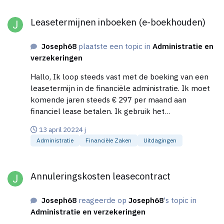
terug en draag ik geen btw af aan de
Leasetermijnen inboeken (e-boekhouden)
belastingdienst. Alvast dank voor jullie reactie.
Leasetermijnen inboeken (e-boekhouden)
Joseph68
plaatste een topic in
Administratie en
verzekeringen
Hallo, Ik loop steeds vast met de boeking van een
leasetermijn in de financiële administratie. Ik moet
komende jaren steeds € 297 per maand aan
financiel lease betalen. Ik gebruik het
boekhoudprogramma e-boekhouden.nl Dit zijn de
13 april 2022
4 j
stappen dit ik zet in het programma: 1) Ik voer eerst
Administratie
Financiële Zaken
Uitdagingen
een ontvangen factuur in nav de leasetermijn. 2)
daarna voer ik een factuurbetaling in en selecteer
Annuleringskosten leasecontract
de factuur van stap 1 zodat de banksaldo afneemt 3)
Annuleringskosten leasecontract
ik verander de post crediteuren naar langlopende
schuld leasebetalingen daarna loop ik vast Ik zie aan
Joseph68
reageerde op
Joseph68
's topic in
de rechtzijde van de balans de balanspost “0922
Administratie en verzekeringen
leasebetalingen” staan. Deze heb ik eerst als