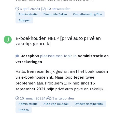
terugvorderen van de belastingdienst en mag ik het
3 april 2022
4 j
10 antwoorden
bedrag zonder btw (€2000) als zakelijke kosten
Administratie
Financiële Zaken
Omzetbelasting/btw
boeken in mijn administratie? Alvast dank voor de
Stoppen
reacties.
E-boekhouden HELP [privé auto privé en zakelijk gebruik]
E-boekhouden HELP [privé auto privé en
zakelijk gebruik]
Joseph68
plaatste een topic in
Administratie en
verzekeringen
Hallo, Ben recentelijk gestart met het boekhouden
via e-boekhouden.nl.. Maar loop tegen twee
problemen aan. Probleem 1) ik heb sinds 15
september 2021 mijn privé auto privé en zakelijk
gebruikt.. helaas geen kilometerregistratie. Dat ga ik
10 januari 2022
4 j
3 antwoorden
vanaf 1 januari 2022 wel doen. Ik heb nu
Administratie
Auto Van De Zaak
Omzetbelasting/btw
tankbonnen liggen van ruim 500 euro inclusief btw.
Starten
Weet niet alleen niet hoe ik dit correct moet