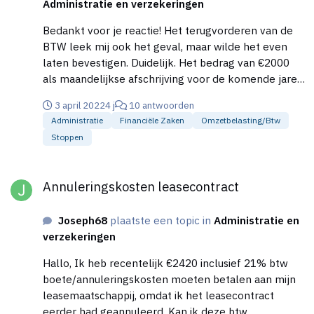
Administratie en verzekeringen
Bedankt voor je reactie! Het terugvorderen van de
BTW leek mij ook het geval, maar wilde het even
laten bevestigen. Duidelijk. Het bedrag van €2000
als maandelijkse afschrijving voor de komende jaren
(neem aan 5 jaar) boeken. De auto heb ik natuurlijk
3 april 2022
4 j
10 antwoorden
niet in bezit. Onder welke activum moet ik deze
Administratie
Financiële Zaken
Omzetbelasting/btw
afschrijvingskosten dan boeken? Alvast dank voor je
Stoppen
reactie.
Annuleringskosten leasecontract
Annuleringskosten leasecontract
Joseph68
plaatste een topic in
Administratie en
verzekeringen
Hallo, Ik heb recentelijk €2420 inclusief 21% btw
boete/annuleringskosten moeten betalen aan mijn
leasemaatschappij, omdat ik het leasecontract
eerder had geannuleerd. Kan ik deze btw