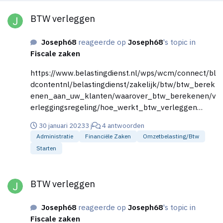
BTW verleggen
BTW verleggen
Joseph68
reageerde op
Joseph68
's topic in
Fiscale zaken
https://www.belastingdienst.nl/wps/wcm/connect/bl
dcontentnl/belastingdienst/zakelijk/btw/btw_berek
enen_aan_uw_klanten/waarover_btw_berekenen/v
erleggingsregeling/hoe_werkt_btw_verleggen
Deze. Ik leg laminaat en PVC en krijg opdrachten
30 januari 2023
3 j
4 antwoorden
van hoofdaannemers
Administratie
Financiële Zaken
Omzetbelasting/btw
Starten
BTW verleggen
BTW verleggen
Joseph68
reageerde op
Joseph68
's topic in
Fiscale zaken