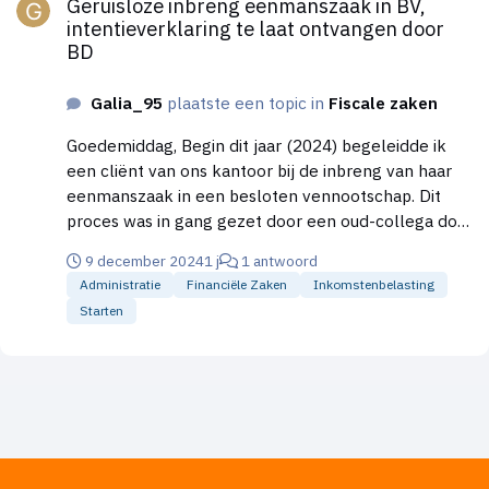
Geruisloze inbreng eenmanszaak in BV,
intentieverklaring te laat ontvangen door
BD
Galia_95
plaatste een topic in
Fiscale zaken
Goedemiddag, Begin dit jaar (2024) begeleidde ik
een cliënt van ons kantoor bij de inbreng van haar
eenmanszaak in een besloten vennootschap. Dit
proces was in gang gezet door een oud-collega door
het versturen van de intentieverklaring naar de
9 december 2024
1 j
1 antwoord
Belastingdienst. De onderneming is ingebracht in de
Administratie
Financiële Zaken
Inkomstenbelasting
besloten vennootschap, waarbij er voor is gekozen
Starten
geen lijfrente te bedingen voor de fiscale
oudedagsreserve die in haar eenmanszaak was
gevormd, op advies van haar vorige boekhouder. Het
leek ondergetekende namelijk praktisch onhandig
bij deze cliënt die internationaal georiënteerd is en
in de toekomst dan moeilijk(er) van de BV af zou
kunnen door de lijfrenteverplichting. Na dit proces