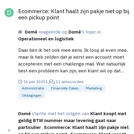
Ecommerce: Klant haalt zijn pakje niet op bij een pickup point
vind. De verzender moet een zending verzekeren
Ecommerce: Klant haalt zijn pakje niet op bij
tegen het verlies van de enige taak welke PostNL
een pickup point
heeft: het vervoeren van punt A naar B.
Domé
reageerde op
Domé
's topic in
Operationeel en logistiek
Daar ben ik het ook mee eens. Ik loop al even mee,
maar ik heb zelden dat je eerst een account moet
accepteren met een challenge mail. Wat natuurlijk
best een probleem kan zijn, een klant wil op dat
moment bestellen, en hoe meer drempels je
16 juni 2025
1 j
11 antwoorden
opwerpt om dat te doen, hoe sneller je de klant
Administratie
Financiële Zaken
Marketing
kwijt bent. En nog nooit gezien hoe een
Uitdagingen
telefoonnummer wordt gecontroleerd. Wij
gebruiken een tool van google welke wel de
correcte format van een telefoonnummer checkt,
Domé
startte met het volgen van
Klant koopt met
en daarbij dan ook de voor de hand liggende nep
geldig BTW nummer maar levering gaat naar
telefoonnummers er uit vist. Maar je weet nooit of
particulier
,
Ecommerce: Klant haalt zijn pakje niet
het ok echte het nummer is van de klant. Als side
op bij een pickup point
,
Ecommerce: Klant vraagt