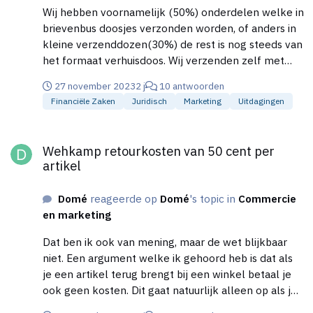
pakje niet ontvangen heeft en dus alsnog levering
Wij hebben voornamelijk (50%) onderdelen welke in
eisen. PostNL geeft aan wij hebben het pakje zoals
brievenbus doosjes verzonden worden, of anders in
gevraagd geleverd, dus is de ondernemer de pineut
kleine verzenddozen(30%) de rest is nog steeds van
en dient opnieuw te verzenden. In het verlengde
het formaat verhuisdoos. Wij verzenden zelf met
van dit scenario, is het ook voorgekomen dat PostNL
PostNL en alles als pakket post. Dit omdat de
27 november 2023
2 j
10 antwoorden
op eigen initiatief het pakje in de "papier container"
brievenbus verzendmethode meer helpdesk vragen
Financiële Zaken
Juridisch
Marketing
Uitdagingen
legt en deze wordt door de klant, buur of oppasser
opleveren en meer ruimte bied voor misbruik. Het
tijdens vakantie aan de weg gezet. PostNL geeft aan
verschil in prijs is weer voor ons het stukje rust in de
Wehkamp retourkosten van 50 cent per artikel
wij hebben het pakje geleverd, dus is de
tent waard, plus dat deze kosten door de klant
Wehkamp retourkosten van 50 cent per
ondernemer de pineut en dient opnieuw te
betaald worden. Het is dus niet lastig of moeilijk om
artikel
verzenden.
iets terug te sturen voor een klant.
Domé
reageerde op
Domé
's topic in
Commercie
en marketing
Dat ben ik ook van mening, maar de wet blijkbaar
niet. Een argument welke ik gehoord heb is dat als
je een artikel terug brengt bij een winkel betaal je
ook geen kosten. Dit gaat natuurlijk alleen op als je
iets koopt bij een winkel bij jou zelf in de buurt. Als