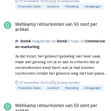
27 november 2023
2 j
10 antwoorden
je er voor naar een andere stad moet reizen (en
Financiële Zaken
Juridisch
Marketing
Uitdagingen
terug) en er pas te laat achter komt dat er iets mis is,
zul je zelf op nieuw de reis kosten moeten betalen.
Wehkamp retourkosten van 50 cent per artikel
Als dat dus de grond regel is voor deze wetgeving, is
Wehkamp retourkosten van 50 cent per
het inderdaad raar dat je in de e-commerce wel
artikel
moet vergoeden.
Domé
reageerde op
Domé
's topic in
Commercie
en marketing
Ja dat klopt, het gebeurt gelukkig niet heel vaak,
maar wel genoeg om je er aan te irriteren dat je
verzendkosten kwijt bent, wat je had kunnen
voorkomen omdat het gewoon weg niet kan passen.
En de klant dus niet de moeite neemt om bij twijfel
27 november 2023
2 j
10 antwoorden
vooraf te informeren.
Financiële Zaken
Juridisch
Marketing
Uitdagingen
Wehkamp retourkosten van 50 cent per artikel
Wehkamp retourkosten van 50 cent per
artikel