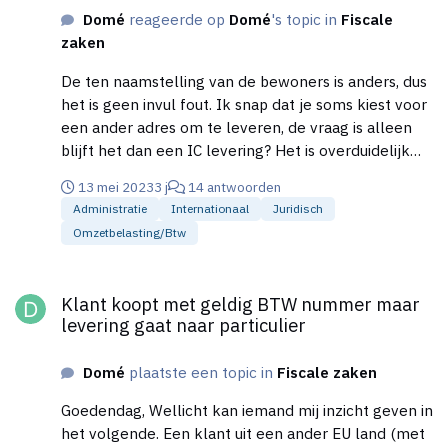
Domé
reageerde op
Domé
's topic in
Fiscale
zaken
De ten naamstelling van de bewoners is anders, dus
het is geen invul fout. Ik snap dat je soms kiest voor
een ander adres om te leveren, de vraag is alleen
blijft het dan een IC levering? Het is overduidelijk
geen (officieel) pickup point. Het kan zijn dat de
13 mei 2023
3 j
14 antwoorden
koper verwacht niet aanwezig te zijn, en de buren
Administratie
Internationaal
Juridisch
toch altijd thuis zijn. Het kan natuurlijk ook, dat je
Omzetbelasting/btw
zonder BTW voor de buren koopt, want dat scheelt
een bedrag aan BTW. Mijn gevoel zegt dat het geen
Klant koopt met geldig BTW nummer maar levering gaat naar pa
probleem zal zijn, maar wil het toch zeker weten.
Klant koopt met geldig BTW nummer maar
levering gaat naar particulier
Domé
plaatste een topic in
Fiscale zaken
Goedendag, Wellicht kan iemand mij inzicht geven in
het volgende. Een klant uit een ander EU land (met