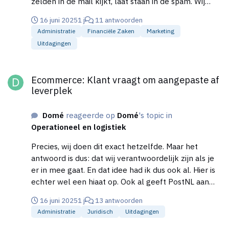
zelden in de mail kijkt, laat staan in de spam. Wij
waarschuwing hier dan ook voor, dat indien gebruik
16 juni 2025
1 j
11 antwoorden
gemaakt van een aantal benoemde gratis mail
Administratie
Financiële Zaken
Marketing
programma's de spam gecontroleerd dient te
Uitdagingen
worden als je geen bevestiging hebt ontvangen. Wij
gebruiken een auto complete functie, en dus een
Ecommerce: Klant vraagt om aangepaste af leverplek
check op het format van een telefoonnummer. De
Ecommerce: Klant vraagt om aangepaste af
vraag is uitsluitend: Wie is er nu verantwoordelijk
leverplek
voor onze kosten van het verzenden van het pakje
als deze dus niet wordt opgehaald?
Domé
reageerde op
Domé
's topic in
Operationeel en logistiek
Precies, wij doen dit exact hetzelfde. Maar het
antwoord is dus: dat wij verantwoordelijk zijn als je
er in mee gaat. En dat idee had ik dus ook al. Hier is
echter wel een hiaat op. Ook al geeft PostNL aan
dat het op een pickup point is afgegeven of in de
16 juni 2025
1 j
13 antwoorden
pakket automaat is geleverd en het pakje blijkt er
Administratie
Juridisch
Uitdagingen
niet te zijn, is de verzender volgens PostNL hier
verantwoordelijk voor. Wat ik overigens ook vreemd