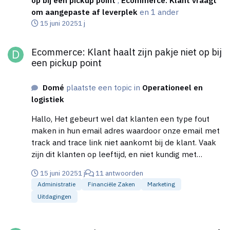
step, hoe wordt dat dan gedaan? En de
om aangepaste af leverplek
en 1 ander
retourkosten/administratie kosten zijn je
15 juni 2025
1 j
verzendkosten? En voor de duidelijkheid, is dit ook
Ecommerce: Klant haalt zijn pakje niet op bij een pickup point
echt juridisch zo?
Ecommerce: Klant haalt zijn pakje niet op bij
een pickup point
Domé
plaatste een topic in
Operationeel en
logistiek
Hallo, Het gebeurt wel dat klanten een type fout
maken in hun email adres waardoor onze email met
track and trace link niet aankomt bij de klant. Vaak
zijn dit klanten op leeftijd, en niet kundig met
hedendaagse communicatie. In ons systeem zien wij
15 juni 2025
1 j
11 antwoorden
dan dat het pakje op een pickup point blijft liggen en
Administratie
Financiële Zaken
Marketing
sturen de klant een mail dat het pakje op een pickup
Uitdagingen
point ligt en binnen 7 dagen afgehaald dient te
worden. We verzoeken ook om op deze mail te
Ecommerce: Klant vraagt om aangepaste af leverplek
reageren om te weten dat de klant het bericht