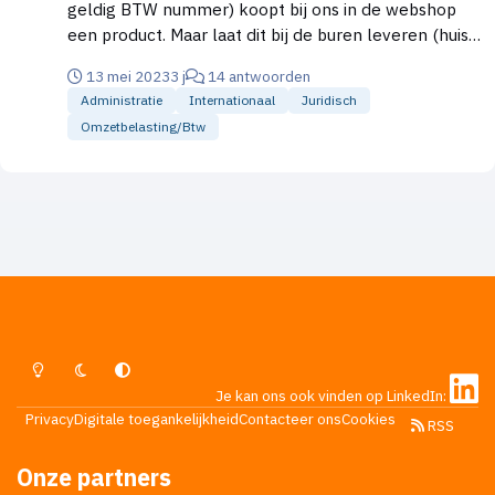
geldig BTW nummer) koopt bij ons in de webshop
een product. Maar laat dit bij de buren leveren (huis
nummer is dus anders). En wordt als bedrijfsnaam
13 mei 2023
3 j
14 antwoorden
voor de buren dezelfde gebruikt als de koper. Is dit
Administratie
Internationaal
Juridisch
nu wel of geen intracommunautaire levering? Is het
Omzetbelasting/btw
de koper waardoor dit beslist wordt of het lever
adres?
Lichte Modus
Donkere Modus
Systeemvoorkeur
Je kan ons ook vinden op LinkedIn:
Privacy
Digitale toegankelijkheid
Contacteer ons
Cookies
RSS
Onze partners