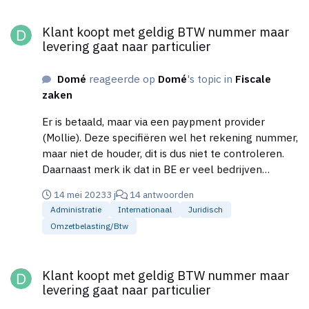
is toegestaan. Dus hoe is het bij de Wehkamp dan
pluizen?
Klant koopt met geldig BTW nummer maar levering gaat naar pa
geregeld dat zei wel een x bedrag kunnen rekenen
Klant koopt met geldig BTW nummer maar
voor elk geretourneerd artikel? Het gaat mij hier
levering gaat naar particulier
uitsluitend om de juridische verklaring, niet of het
wel of niet beter is voor je klant contact en goodwill
Domé
reageerde op
Domé
's topic in
Fiscale
van je webshop etc.
zaken
Er is betaald, maar via een paypment provider
(Mollie). Deze specifiëren wel het rekening nummer,
maar niet de houder, dit is dus niet te controleren.
Daarnaast merk ik dat in BE er veel bedrijven
gewoon de naam van de particulier is. Dus in dit
14 mei 2023
3 j
14 antwoorden
geval ook: Achternaam, Voornaam (via de website
Administratie
Internationaal
Juridisch
van vies gecontroleerd)
Omzetbelasting/btw
Klant koopt met geldig BTW nummer maar levering gaat naar pa
Klant koopt met geldig BTW nummer maar
levering gaat naar particulier