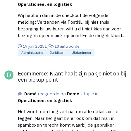
Operationeel en logistiek
Wij hebben dan in de checkout de volgende
melding: Verzenden via PostNL, bij niet thuis
bezorging bij uw buren wilt u dit niet kies dan voor
bezorgen op een pick-up point En de mogelijkheid
om een pick-up point te kiezen. Alleen met de
19 juni 2025
1 j
13 antwoorden
opmerking niet bij de buren leveren en geen pick-up
Administratie
Juridisch
Uitdagingen
point gegeven sturen we de klant een mail met de
opmerking dat ze dan ons een pick-up point moeten
Ecommerce: Klant haalt zijn pakje niet op bij een pickup point
door geven. Vreemd genoeg komt hiervan dan
Ecommerce: Klant haalt zijn pakje niet op bij
misschien eens 25% terug met een pick-up point.
een pickup point
Allen overige opmerkingen doen we helemaal niets
mee, wat we ook duidelijk bij het opmerkingen veld
Domé
reageerde op
Domé
's topic in
vermelden. Bizar genoeg krijgen we toch heel vaak
Operationeel en logistiek
verzoeken.
Het wordt een lang verhaal om alle details uit te
leggen. Maar het gaat bv. er ook om dat mail in
spamboxen terecht komt waarbij de gebruiker