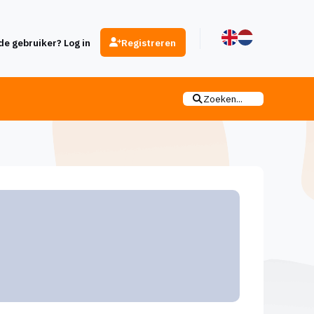
e gebruiker? Log in
Registreren
Zoeken...