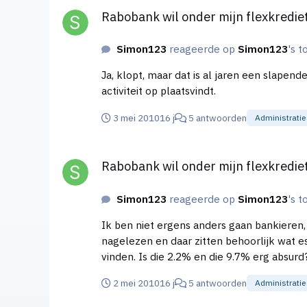
Rabobank wil onder mijn flexkrediet
Simon123
reageerde op
Simon123
's t
Ja, klopt, maar dat is al jaren een slape
activiteit op plaatsvindt.
3 mei 2010
16 j
5 antwoorden
Administratie
Rabobank wil onder mijn flexkrediet uit
Rabobank wil onder mijn flexkrediet
Simon123
reageerde op
Simon123
's t
Ik ben niet ergens anders gaan bankieren,
nagelezen en daar zitten behoorlijk wat es
vinden. Is die 2.2% en die 9.7% erg a
2 mei 2010
16 j
5 antwoorden
Administratie