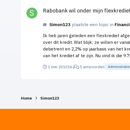
Rabobank wil onder mijn flexkrediet uit
Rabobank wil onder mijn flexkrediet
Simon123
plaatste een topic in
Financi
Ik heb jaren geleden een flexkrediet afge
over dit kredit. Wat blijk; ze willen er vanaf. He
debetrent en 2,2% op jaarbasis van het k
van het krediet af te zijn. Nu vind ik die 9.7% natuurlijk al fors, om nog maar niet over die 2,2 te praten, maar ze willen ook nog eens 250 euro
'behandelinkgskosten'. Dat gaat mij echt te ver. Zij willen immer
1 mei 2010
16 j
5 antwoorden
Administratie
akkoord ga met die 250 euro, maar mijn vraag aan jullie is; kan een lokale vestiging zomaar besluiten dat zij 
heb toch een contract met hun? En wat vinden jullie van die 2,2%? In mei 2008 sloot ik tegen 0,375% kredietprovisie een crediet bij de ING... Tijden zijn
veranderd, maar scheelt dat echt zoveel?
Home
Simon123