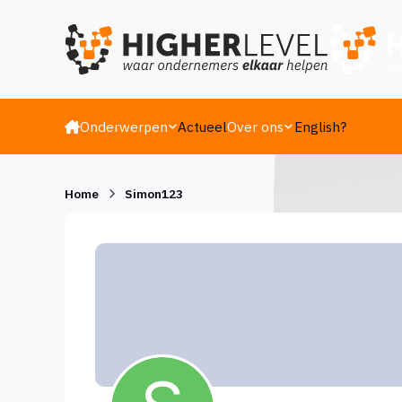
Ga naar inhoud
Onderwerpen
Actueel
Over ons
English?
Home
Simon123