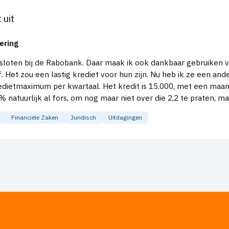
 uit
ering
sloten bij de Rabobank. Daar maak ik ook dankbaar gebruiken va
t zou een lastig krediet voor hun zijn. Nu heb ik ze een ander voorstel late
redietmaximum per kwartaal. Het kredit is 15.000, met een maan
s dat ik van kreditsvorm wissel, ik niet. Ik zal ze binnenkort bellen om te zeggen dat ik niet
Financiële Zaken
Juridisch
Uitdagingen
het flexkrediet niet meer ondersteunen? Ik