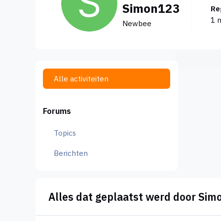
Simon123
R
1 
Newbee
Alle activiteiten
Forums
Topics
Berichten
Alles dat geplaatst werd door Si
Rabobank wil onder mijn flexkrediet uit