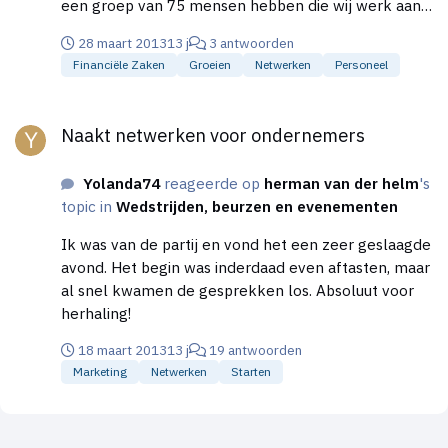
een groep van 75 mensen hebben die wij werk aan
willen bieden. Wie kan ons helpen of heeft een idee
28 maart 2013
13 j
3 antwoorden
hoe we hier het beste aan kunnen komen. Het gaat
Financiële Zaken
Groeien
Netwerken
Personeel
ons hier vooral om de continuiteit. We zijn benieuwd.
Alvast dank voor jullie tijd !
Naakt netwerken voor ondernemers
Naakt netwerken voor ondernemers
Yolanda74
reageerde op
herman van der helm
's
topic in
Wedstrijden, beurzen en evenementen
Ik was van de partij en vond het een zeer geslaagde
avond. Het begin was inderdaad even aftasten, maar
al snel kwamen de gesprekken los. Absoluut voor
herhaling!
18 maart 2013
13 j
19 antwoorden
Marketing
Netwerken
Starten