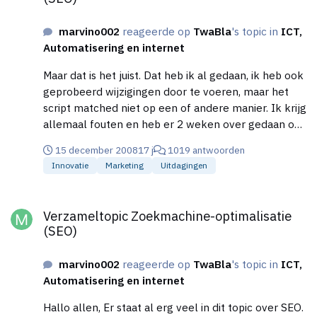
marvino002
reageerde op
TwaBla
's topic in
ICT,
Automatisering en internet
Maar dat is het juist. Dat heb ik al gedaan, ik heb ook
geprobeerd wijzigingen door te voeren, maar het
script matched niet op een of andere manier. Ik krijg
allemaal fouten en heb er 2 weken over gedaan om
de website weer normaal te krijgen. Ik moet dus op
15 december 2008
17 j
1019 antwoorden
zoek naar iemand met veel verstand hiervan,
Innovatie
Marketing
Uitdagingen
vandaar dat ik me afvraag of er iemand is die zulke
mensen kent? ;D
Verzameltopic Zoekmachine-optimalisatie (SEO)
Verzameltopic Zoekmachine-optimalisatie
(SEO)
marvino002
reageerde op
TwaBla
's topic in
ICT,
Automatisering en internet
Hallo allen, Er staat al erg veel in dit topic over SEO.