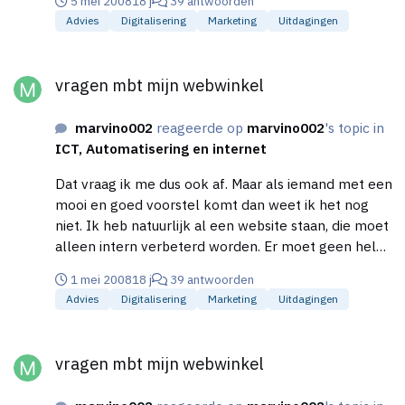
5 mei 2008
18 j
39 antwoorden
betaald.
Advies
Digitalisering
Marketing
Uitdagingen
vragen mbt mijn webwinkel
vragen mbt mijn webwinkel
marvino002
reageerde op
marvino002
's topic in
ICT, Automatisering en internet
Dat vraag ik me dus ook af. Maar als iemand met een
mooi en goed voorstel komt dan weet ik het nog
niet. Ik heb natuurlijk al een website staan, die moet
alleen intern verbeterd worden. Er moet geen hele
nieuwe ontwikkelt worden.
1 mei 2008
18 j
39 antwoorden
Advies
Digitalisering
Marketing
Uitdagingen
vragen mbt mijn webwinkel
vragen mbt mijn webwinkel