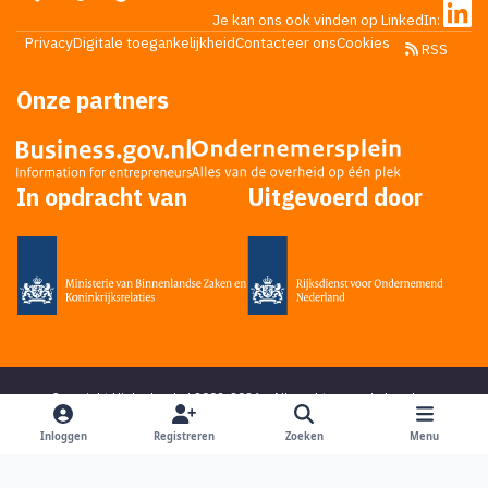
Je kan ons ook vinden op LinkedIn:
Privacy
Digitale toegankelijkheid
Contacteer ons
Cookies
RSS
Onze partners
In opdracht van
Uitgevoerd door
Copyright Higherlevel.nl 2002-2026 - Alle rechten voorbehouden -
Privacy statement
- Powered by
Ping Media
&
DoReply
en bedacht door
Mikky
Inloggen
Registreren
Zoeken
Menu