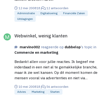
dus wel om kwalitatieve lingerie. Hartstike bedankt!
12 mei 2008
18 j
12 antwoorden
Administratie
Digitalisering
Financiële Zaken
Uitdagingen
Webwinkel, weinig klanten
Webwinkel, weinig klanten
marvino002
reageerde op
dubbelop
's topic in
Commercie en marketing
Bedankt allen voor jullie reacties. Ik begeef me
inderdaad in een niet al te gemakkelijke branche,
maar ik zie wel kansen. Op dit moment komen de
mensen vooral via advertenties en niet via
zoekmachines. Dat probeer ik wel te ontwikkelen.
10 mei 2008
18 j
56 antwoorden
Ik ben nu tevens bezig met Google Adwords en
Advies
Marketing
Starten
hoop daar meer 'doelgericht' publiek mee te krijgen.
Wat betreft mijn lay-out: De interactie en
Verzendkosten specificeren
samenstelling van mijn website zijn niet helemaal