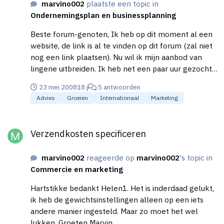
marvino002
plaatste een topic in
Ondernemingsplan en businessplanning
Beste forum-genoten, Ik heb op dit moment al een
website, de link is al te vinden op dit forum (zal niet
nog een link plaatsen). Nu wil ik mijn aanbod van
lingerie uitbreiden. Ik heb net een paar uur gezocht,
maar kom maar bij 2 leveranciers uit. Dit zijn:
23 mei 2008
18 j
5 antwoorden
http://www.2bsens.nl/index.php?
Advies
Groeien
Internationaal
Marketing
option=com_frontpage&Itemid=1
http://www.daysofwild.nl/ Voor de rest vind ik er
Verzendkosten specificeren
geen één (ja, met flut lingerie kwaliteit van niks). Ik
Verzendkosten specificeren
ben dus op zoek naar lingerie net als deze website
bijvoorbeeld: http://www.prettyyou.nl/catalog/
marvino002
reageerde op
marvino002
's topic in
http://www.just4woman.nl/
Commercie en marketing
http://www.chiquelingerie.nl/ Ik heb ook al op dit
forum gezocht, maar ben niet veel wijzer geworden.
Hartstikke bedankt Helen1. Het is inderdaad gelukt,
Marktrapporten heb ik al gelezen mbt lingerie (via
ik heb de gewichtsinstellingen alleen op een iets
HBD.nl). Hebben jullie wellicht tips of tricks of
andere manier ingesteld. Maar zo moet het wel
betrouwbare adresjes in het buitenland? Het gaat
lukken. Groeten Marvin