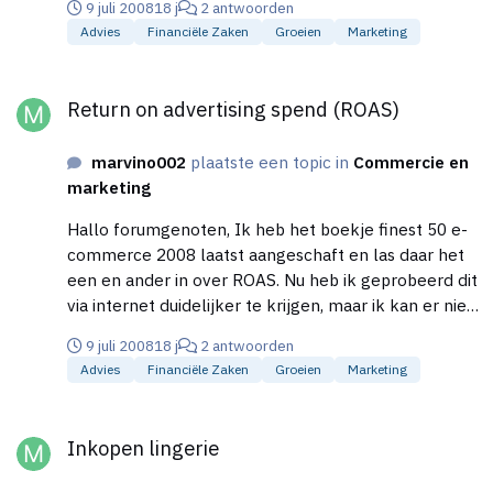
9 juli 2008
18 j
2 antwoorden
zijn. Als je maar voldoende inzicht heb in je ROAS.
Advies
Financiële Zaken
Groeien
Marketing
Net zoals het maximale bod op een zoekwoord. Kan
dat ook individueel via Google. Ik weet alleen dat
Return on advertising spend (ROAS)
het in zijn totaliteit kan, maar niet per zoekwoord.
Return on advertising spend (ROAS)
marvino002
plaatste een topic in
Commercie en
marketing
Hallo forumgenoten, Ik heb het boekje finest 50 e-
commerce 2008 laatst aangeschaft en las daar het
een en ander in over ROAS. Nu heb ik geprobeerd dit
via internet duidelijker te krijgen, maar ik kan er niet
veel over vinden. Ik weet dat Hunkemoller hier veel
9 juli 2008
18 j
2 antwoorden
gebruik van maakt en het een goede methode is
Advies
Financiële Zaken
Groeien
Marketing
voor adverteren. Kennen jullie wellicht kenners of
mensen met tips mbt dit onderwerp. Dank je wel! :-[
Inkopen lingerie
Inkopen lingerie