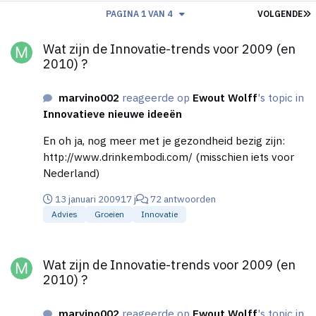
L
PAGINA 1 VAN 4
VOLGENDE
Wat zijn de Innovatie-trends voor 2009 (en 2010) ?
Wat zijn de Innovatie-trends voor 2009 (en
2010) ?
marvino002
reageerde op
Ewout Wolff
's topic in
Innovatieve nieuwe ideeën
En oh ja, nog meer met je gezondheid bezig zijn:
http://www.drinkembodi.com/ (misschien iets voor
Nederland)
13 januari 2009
17 j
72 antwoorden
Advies
Groeien
Innovatie
Wat zijn de Innovatie-trends voor 2009 (en 2010) ?
Wat zijn de Innovatie-trends voor 2009 (en
2010) ?
marvino002
reageerde op
Ewout Wolff
's topic in