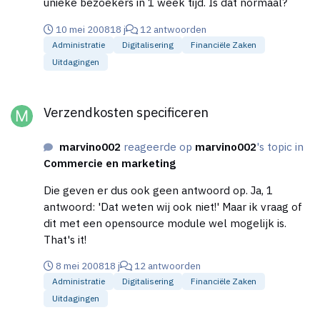
unieke bezoekers in 1 week tijd. Is dat normaal?
10 mei 2008
18 j
12 antwoorden
Administratie
Digitalisering
Financiële Zaken
Uitdagingen
Verzendkosten specificeren
Verzendkosten specificeren
marvino002
reageerde op
marvino002
's topic in
Commercie en marketing
Die geven er dus ook geen antwoord op. Ja, 1
antwoord: 'Dat weten wij ook niet!' Maar ik vraag of
dit met een opensource module wel mogelijk is.
That's it!
8 mei 2008
18 j
12 antwoorden
Administratie
Digitalisering
Financiële Zaken
Uitdagingen