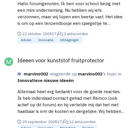
Hallo forumgenoten, Ik ben voor school bezig met
een mini onderneming. Nu hebben wij iets
verzonnen, maar wij lopen een beetje vast. Het idee
is om op een lenzendoosje een spiegeltje te
bevestigen. Eerst wilde wij dit doen middels een
22 oktober 2008
17 j
3 antwoorden
spiegelsticker. Ik kan hier echter geen info over
Advies
Innovatie
Uitdagingen
vinden. Dan had ik het idee om een spiegel op maat
te laten maken. Deze kunnen wij altijd gebruiken
Ideeen voor kunststof fruitprotector
aangezien de afmetingen van de doosjes nagenoeg
Ideeen voor kunststof fruitprotector
identiek zijn. Maar ik kan bijna geen leveranciers
hiervan vinden. Hebben jullie tips voor mij mbt
marvino002
reageerde op
marvino002
's topic in
zoeken naar dit soort leveranciers? Of kennen jullie
Innovatieve nieuwe ideeën
toevallig personen die mij verder kunnen helpen? Of
heb je wellicht een ander idee om spiegels hierop te
Allemaal heel erg bedankt voor de goede reacties.
bevestigen of een element hiervoor te maken. Ik
Ik heb inderdaad contact gehad met Remco (ook
hoor het wel, alvast heel erg bedankt.
actief op dit forum) en hij vertelde mij dat het niet
haalbaar is ivm de kosten en dergelijke. Wij hebben
een max. van 1000 á 2000 euro, dan is dit niet
29 september 2008
17 j
12 antwoorden
mogelijk. Wat betreft: Is dat niet hetzelfde laken
Advies
Innovatie
Marketing
Starten