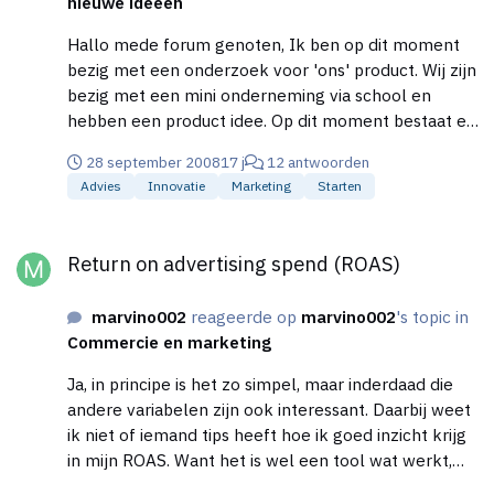
nieuwe ideeën
Hallo mede forum genoten, Ik ben op dit moment
bezig met een onderzoek voor 'ons' product. Wij zijn
bezig met een mini onderneming via school en
hebben een product idee. Op dit moment bestaat er
al de Bananaguard
28 september 2008
17 j
12 antwoorden
(http://www.bestelkado.nl/scripts/prodview.asp?
Advies
Innovatie
Marketing
Starten
idProduct=2156), maar daar houdt het dan bij op.
Echter zijn er meer fruitsoorten welke kapot gaan in
Return on advertising spend (ROAS)
je tas, denk aan nectarines, pruimen, enz. Wij willen
Return on advertising spend (ROAS)
nu graag een soort gelijke guard ontwikkelen, maar
dan voor ander fruit. Ik las dat de Bananaguard
marvino002
reageerde op
marvino002
's topic in
gemaakt is van duuraam kunststof. Ik denk ook aan
Commercie en marketing
kunststof voor ons product. Ik heb via google
gezocht, maar nog niet mijn antwoord gevonden. Ik
Ja, in principe is het zo simpel, maar inderdaad die
heb een aantal advies bureau's gevonden, maar nog
andere variabelen zijn ook interessant. Daarbij weet
geen daadwerkelijke producent. Hebben jullie tips
ik niet of iemand tips heeft hoe ik goed inzicht krijg
of wat helemaal mooi is, namen van bedrijven?
in mijn ROAS. Want het is wel een tool wat werkt,
Super bedankt voor jullie hulp.
een vast budget voor Adwords hoeft er dus niet te