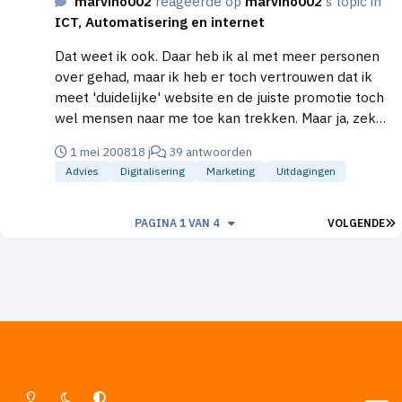
marvino002
reageerde op
marvino002
's topic in
ICT, Automatisering en internet
Dat weet ik ook. Daar heb ik al met meer personen
over gehad, maar ik heb er toch vertrouwen dat ik
meet 'duidelijke' website en de juiste promotie toch
wel mensen naar me toe kan trekken. Maar ja, zeker
weten doe je nooit! Daarom vind ik het belangrijk
1 mei 2008
18 j
39 antwoorden
dat mijn website naar mijn wens is.
Advies
Digitalisering
Marketing
Uitdagingen
L
PAGINA 1 VAN 4
VOLGENDE
Lichte Modus
Donkere Modus
Systeemvoorkeur