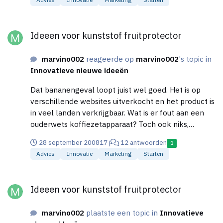
een pak? Is dat ook niet zo'n duur proces om dat te
maken. Ik had zoiets inderdaad al in mijn hoofd,
Ideeen voor kunststof fruitprotector
maar ik werk in een team. Toch wil ik me hierin gaan
Ideeen voor kunststof fruitprotector
verdiepen, ik dacht namelijk dat zij
(http://www.difraxshop.com/nl/product.jx?
marvino002
reageerde op
marvino002
's topic in
axstoreout_productGUID={89088227-1F03-4795-
Innovatieve nieuwe ideeën
BE84-21E5A3373F21}) al zoiets hadden ontworpen.
Maar is dat niet hetzelfde materiaal, dus hetzelfde
Dat bananengeval loopt juist wel goed. Het is op
proces? Iemand met verstand hiervan?
verschillende websites uitverkocht en het product is
in veel landen verkrijgbaar. Wat is er fout aan een
ouderwets koffiezetapparaat? Toch ook niks,
waarom is de Senseo dan zo'n succes? In ieder geval
28 september 2008
17 j
12 antwoorden
1
bedankt voor je reactie!
Advies
Innovatie
Marketing
Starten
Ideeen voor kunststof fruitprotector
Ideeen voor kunststof fruitprotector
marvino002
plaatste een topic in
Innovatieve