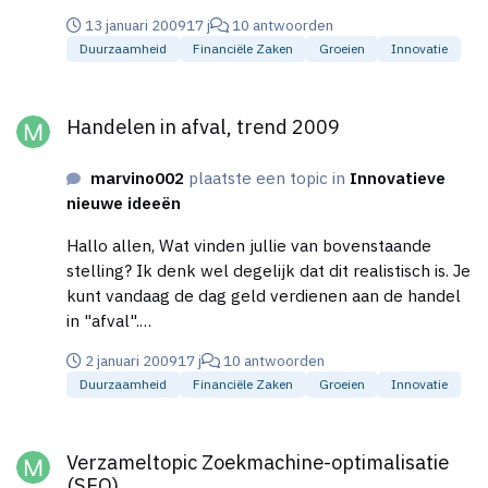
zijn daar heel erg bezig met alternatieve energie
13 januari 2009
17 j
10 antwoorden
opwekking bijvoorbeeld. Het is een werelwijde hype.
Duurzaamheid
Financiële Zaken
Groeien
Innovatie
Kijk naar dit voorbeeld:
http://www.ecovativedesign.com/products.html Als
Handelen in afval, trend 2009
je al ziet wat bedrijven per dag verbruiken. Dit wordt
Handelen in afval, trend 2009
grotendeels verbrand en eigenlijk niet veel mee
gedaan. Elders in de wereld kan hier heus iets mee
marvino002
plaatste een topic in
Innovatieve
gedaan worden. Dat denk ik!
nieuwe ideeën
Hallo allen, Wat vinden jullie van bovenstaande
stelling? Ik denk wel degelijk dat dit realistisch is. Je
kunt vandaag de dag geld verdienen aan de handel
in "afval".
http://www.ad.nl/buitenland/2689905/Front_tegen_
2 januari 2009
17 j
10 antwoorden
illegale_handel_in_afval.html
Duurzaamheid
Financiële Zaken
Groeien
Innovatie
http://archief.fembusiness.nl/2001/03/24/nummer-
12/Handel-in-afval.htm
Verzameltopic Zoekmachine-optimalisatie (SEO)
http://www.indianfeelings.nl/uitvoer-afval-vanuit-
Verzameltopic Zoekmachine-optimalisatie
nederland-gegroeid.html Graag hoor ik jullie visie!
(SEO)