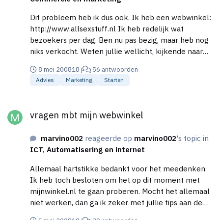
Dit probleem heb ik dus ook. Ik heb een webwinkel:
http://www.allsexstuff.nl Ik heb redelijk wat
bezoekers per dag. Ben nu pas bezig, maar heb nog
niks verkocht. Weten jullie wellicht, kijkende naar
mijn website, hoe dit komt? Zien jullie een 'REDEN'
8 mei 2008
18 j
56 antwoorden
om niks te kopen? Graag hoor ik van jullie.
Advies
Marketing
Starten
vragen mbt mijn webwinkel
vragen mbt mijn webwinkel
marvino002
reageerde op
marvino002
's topic in
ICT, Automatisering en internet
Allemaal hartstikke bedankt voor het meedenken.
Ik heb toch besloten om het op dit moment met
mijnwinkel.nl te gaan proberen. Mocht het allemaal
niet werken, dan ga ik zeker met jullie tips aan de
slag. Ik heb immers toch al voor hun diensten