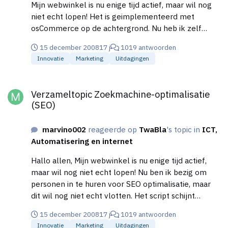
Mijn webwinkel is nu enige tijd actief, maar wil nog
niet echt lopen! Het is geimplementeerd met
osCommerce op de achtergrond. Nu heb ik zelf
geprobeerd contributies van osCommerce te
15 december 2008
17 j
1019 antwoorden
implementeren op mijn website, om url's SEO
Innovatie
Marketing
Uitdagingen
vriendelijk te maken. Maar dit liep uit op heel groot
fiasco. Allerlei elementen klopte (en kloppen) niet
Verzameltopic Zoekmachine-optimalisatie (SEO)
meer. Geen succes dus. Nu ben ik bezig om personen
Verzameltopic Zoekmachine-optimalisatie
in te huren voor SEO optimalisatie, maar dit wil nog
(SEO)
niet echt vlotten. Het script schijnt redelijk ***** te
zijn, waardoor een aantal mij niet kunnen helpen.
marvino002
reageerde op
TwaBla
's topic in
ICT,
Hebben jullie tips voor mij of kennen jullie personen
Automatisering en internet
die hier wel bedreven in zijn? Dit wetende uit eigen
ervaring ofzo? Dank je wel!
Hallo allen, Mijn webwinkel is nu enige tijd actief,
maar wil nog niet echt lopen! Nu ben ik bezig om
personen in te huren voor SEO optimalisatie, maar
dit wil nog niet echt vlotten. Het script schijnt
redelijk ***** te zijn, waardoor een aantal mij niet
15 december 2008
17 j
1019 antwoorden
kunnen helpen. Hebben jullie tips voor mij of
Innovatie
Marketing
Uitdagingen