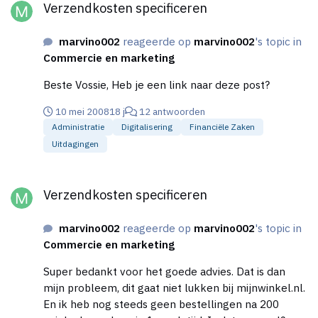
Verzendkosten specificeren
naar mijn wens. Zo is de SEO niet goed met dit
programma, waardoor ik heel slecht producten aan
marvino002
reageerde op
marvino002
's topic in
zoekmachines kan koppelen. Daarbij kan ik niet
Commercie en marketing
rechtstreeks naar het product koppelen vanuit
Google Adwords. Doe ik dit wel, dan zijn mijn
Beste Vossie, Heb je een link naar deze post?
deelvensters niet meer te zien. Daar stoor ik mij
gigantisch aan!
10 mei 2008
18 j
12 antwoorden
Administratie
Digitalisering
Financiële Zaken
Uitdagingen
Verzendkosten specificeren
Verzendkosten specificeren
marvino002
reageerde op
marvino002
's topic in
Commercie en marketing
Super bedankt voor het goede advies. Dat is dan
mijn probleem, dit gaat niet lukken bij mijnwinkel.nl.
En ik heb nog steeds geen bestellingen na 200