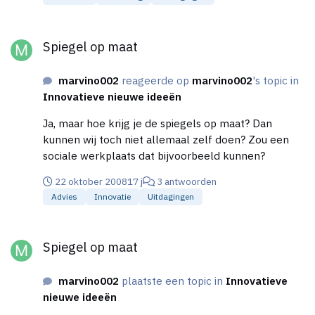
kennen jullie personen die hier wel bedreven in zijn?
Dit wetende uit eigen ervaring ofzo? Dank je wel!
Spiegel op maat
Spiegel op maat
marvino002
reageerde op
marvino002
's topic in
Innovatieve nieuwe ideeën
Ja, maar hoe krijg je de spiegels op maat? Dan
kunnen wij toch niet allemaal zelf doen? Zou een
sociale werkplaats dat bijvoorbeeld kunnen?
22 oktober 2008
17 j
3 antwoorden
Advies
Innovatie
Uitdagingen
Spiegel op maat
Spiegel op maat
marvino002
plaatste een topic in
Innovatieve
nieuwe ideeën