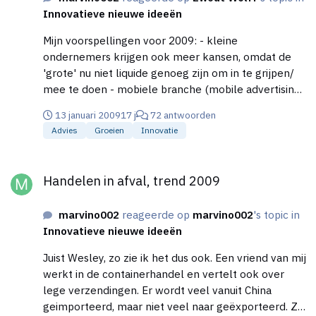
Innovatieve nieuwe ideeën
Mijn voorspellingen voor 2009: - kleine
ondernemers krijgen ook meer kansen, omdat de
'grote' nu niet liquide genoeg zijn om in te grijpen/
mee te doen - mobiele branche (mobile advertising
& mobile internet) gaat nog meer toenemen - meer
13 januari 2009
17 j
72 antwoorden
internationale samenwerkingen - handels blokkades
Advies
Groeien
Innovatie
worden meer opgeheven - VS gaat 'hopelijk' een
nieuwe fase in, met een intelligente president
Handelen in afval, trend 2009
Handelen in afval, trend 2009
marvino002
reageerde op
marvino002
's topic in
Innovatieve nieuwe ideeën
Juist Wesley, zo zie ik het dus ook. Een vriend van mij
werkt in de containerhandel en vertelt ook over
lege verzendingen. Er wordt veel vanuit China
geimporteerd, maar niet veel naar geëxporteerd. Zij