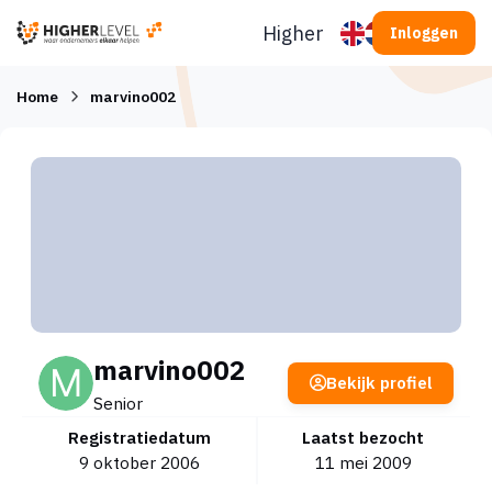
Ga naar inhoud
Higherlevel
Inloggen
Home
marvino002
marvino002
Bekijk profiel
Senior
Registratiedatum
Laatst bezocht
9 oktober 2006
11 mei 2009