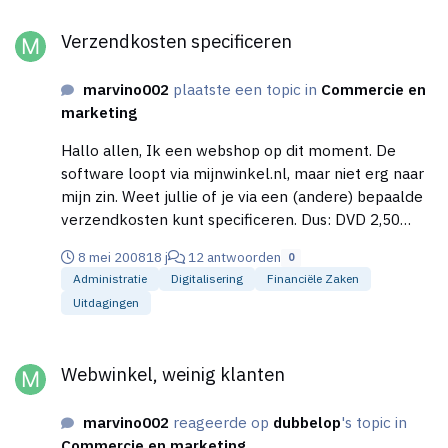
Verzendkosten specificeren
Verzendkosten specificeren
marvino002
plaatste een topic in
Commercie en
marketing
Hallo allen, Ik een webshop op dit moment. De
software loopt via mijnwinkel.nl, maar niet erg naar
mijn zin. Weet jullie of je via een (andere) bepaalde
verzendkosten kunt specificeren. Dus: DVD 2,50
verzendkosten Rest 5,50 DVD + Rest = 5,50
8 mei 2008
18 j
12 antwoorden
0
Mijnwinkel.nl telde de verzendkosten bij elkaar op
Administratie
Digitalisering
Financiële Zaken
dus 8,00. Dat was een flinke tegenslag voor mij!
Uitdagingen
Weet iemand of OsCommerce, Zencart dit wel
toestaat?
Webwinkel, weinig klanten
Webwinkel, weinig klanten
marvino002
reageerde op
dubbelop
's topic in
Commercie en marketing