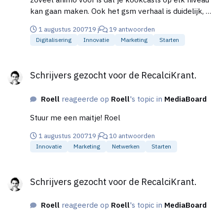
kan gaan maken. Ook het gsm verhaal is duidelijk, al
laat ik dat voorlopig nog even liggen. Bedankt voor
1 augustus 2007
19 j
19 antwoorden
je inspiratie. Roel
Digitalisering
Innovatie
Marketing
Starten
Schrijvers gezocht voor de RecalciKrant.
Schrijvers gezocht voor de RecalciKrant.
Roell
reageerde op
Roell
's topic in
MediaBoard
Stuur me een maitje! Roel
1 augustus 2007
19 j
10 antwoorden
Innovatie
Marketing
Netwerken
Starten
Schrijvers gezocht voor de RecalciKrant.
Schrijvers gezocht voor de RecalciKrant.
Roell
reageerde op
Roell
's topic in
MediaBoard