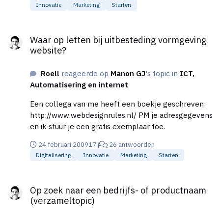
Innovatie
Marketing
Starten
wel een goed product achter zitten. Mensen zijn lui...
Waar op letten bij uitbesteding vormgeving website?
Waar op letten bij uitbesteding vormgeving
website?
Roell
reageerde op
Manon GJ
's topic in
ICT,
Automatisering en internet
Een collega van me heeft een boekje geschreven:
http://www.webdesignrules.nl/ PM je adresgegevens
en ik stuur je een gratis exemplaar toe.
24 februari 2009
17 j
26 antwoorden
Digitalisering
Innovatie
Marketing
Starten
Op zoek naar een bedrijfs- of productnaam (verzameltopic)
Op zoek naar een bedrijfs- of productnaam
(verzameltopic)