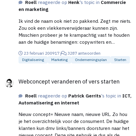
Roell
reageerde op
Henk
's topic in
Commercie
en marketing
Ik vind de naam ook niet zo pakkend. Zegt me niets.
Zou ook een vlekkenverwijderaar kunnen zijn.
Misschien probeer je te krampachtig vast te houden
aan de huidige benamingen: copywriters en
tekstschrijvers enz. Daardoor blijf je in namen met
23 februari 2009
17 j
3287 antwoorden
text of tekst erin hangen. En dit hoeft natuurlijk
Digitalisering
Marketing
Ondernemingsplan
Starten
helemaal niet. ghostwriter? ah die bestaat al.
wwwriter (speciaal voor de WorldWideWeb;))
Webconcept veranderen of vers starten
Copykanon Ik hoop je wat inspiratie gegeven te
Webconcept veranderen of vers starten
hebben. Succes
Roell
reageerde op
Patrick Gerrits
's topic in
ICT,
Automatisering en internet
Nieuw concept= Nieuwe naam, nieuwe URL. Zo hou
je het overzichtelijk voor de consument. De huidige
klanten kun dmv links/banners doorsturen naar het
nieuwe concept. Deze site gebruik je dus als de