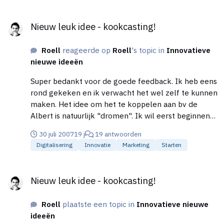
Nieuw leuk idee - kookcasting!
Nieuw leuk idee - kookcasting!
Roell
reageerde op
Roell
's topic in
Innovatieve
nieuwe ideeën
Super bedankt voor de goede feedback. Ik heb eens
rond gekeken en ik verwacht het wel zelf te kunnen
maken. Het idee om het te koppelen aan bv de
Albert is natuurlijk "dromen". Ik wil eerst beginnen
met koks van restaurants die zo hun restaurant en
30 juli 2007
19 j
19 antwoorden
zichzelf even in de etalage kunnen zetten. In de
Digitalisering
Innovatie
Marketing
Starten
restaurants leg ik flyers of kleine visitekaarjes neer
ter promotie. Wellicht kan ik het koppelen aan
Nieuw leuk idee - kookcasting!
IENS.nl of een soortgelijke site. Ik heb het zelf een
Nieuw leuk idee - kookcasting!
keer geprobeerd en het werkte uitermate
ontspannend en leuk! tjsa of het echt een hit gaat
Roell
plaatste een topic in
Innovatieve nieuwe
worden betwijfel ik, maar een gadget is het wel. En
ideeën
rijk zal ik er ook niet van worden meer een hobby