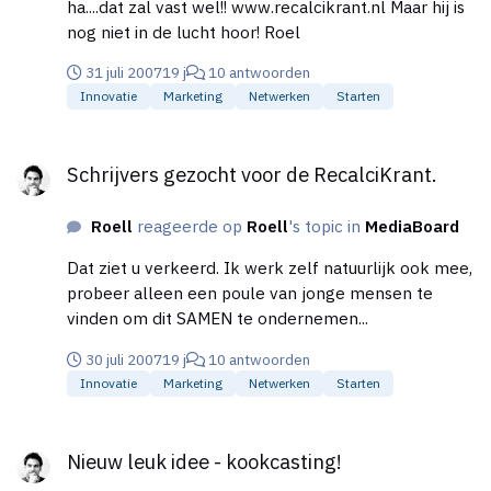
ha....dat zal vast wel!! www.recalcikrant.nl Maar hij is
nog niet in de lucht hoor! Roel
31 juli 2007
19 j
10 antwoorden
Innovatie
Marketing
Netwerken
Starten
Schrijvers gezocht voor de RecalciKrant.
Schrijvers gezocht voor de RecalciKrant.
Roell
reageerde op
Roell
's topic in
MediaBoard
Dat ziet u verkeerd. Ik werk zelf natuurlijk ook mee,
probeer alleen een poule van jonge mensen te
vinden om dit SAMEN te ondernemen...
30 juli 2007
19 j
10 antwoorden
Innovatie
Marketing
Netwerken
Starten
Nieuw leuk idee - kookcasting!
Nieuw leuk idee - kookcasting!