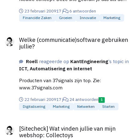
"motor" achter het nieuwe concept. Je hebt
23 februari 2009
17 j
6 antwoorden
uiteindelijk 2 sterke concepten: een webwinkel en
Financiële Zaken
Groeien
Innovatie
Marketing
een dagaanbiedigsite. En pakt dus een groter deel
van de markt, zonder dat het elkaar in de weg zit.
Welke (communicatie)software gebruiken jullie?
Welke (communicatie)software gebruiken
jullie?
Roell
reageerde op
KantEngineering
's topic in
ICT, Automatisering en internet
Producten van 37signals zijn top. Zie:
www.37signals.com
22 februari 2009
17 j
24 antwoorden
1
Digitalisering
Marketing
Netwerken
Starten
[Sitecheck] Wat vinden jullie van mijn webshop: Collectoys
[Sitecheck] Wat vinden jullie van mijn
webshop: Collectoys