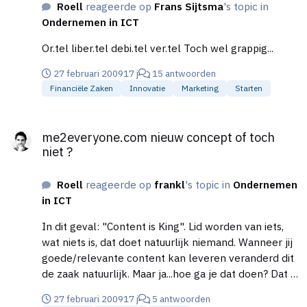
Roell
reageerde op
Frans Sijtsma
's topic in
Ondernemen in ICT
Or.tel liber.tel debi.tel ver.tel Toch wel grappig...
27 februari 2009
17 j
15 antwoorden
Financiële Zaken
Innovatie
Marketing
Starten
me2everyone.com nieuw concept of toch niet ?
me2everyone.com nieuw concept of toch
niet ?
Roell
reageerde op
frankl
's topic in
Ondernemen
in ICT
In dit geval: "Content is King". Lid worden van iets,
wat niets is, dat doet natuurlijk niemand. Wanneer jij
goede/relevante content kan leveren veranderd dit
de zaak natuurlijk. Maar ja...hoe ga je dat doen? Dat is
volgens mij de vraag. Een zogenoemde "Affiliate
27 februari 2009
17 j
5 antwoorden
Program" kan uitstekend werken. Maar hier moet