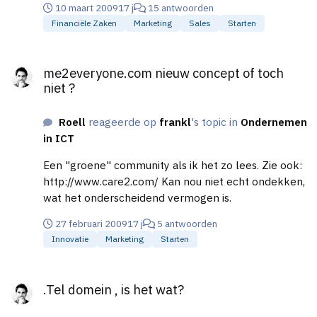
10 maart 2009
17 j
15 antwoorden
Financiële Zaken
Marketing
Sales
Starten
me2everyone.com nieuw concept of toch niet ?
me2everyone.com nieuw concept of toch
niet ?
Roell
reageerde op
frankl
's topic in
Ondernemen
in ICT
Een "groene" community als ik het zo lees. Zie ook:
http://www.care2.com/ Kan nou niet echt ondekken,
wat het onderscheidend vermogen is.
27 februari 2009
17 j
5 antwoorden
Innovatie
Marketing
Starten
.Tel domein , is het wat?
.Tel domein , is het wat?