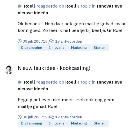
Roell
reageerde op
Roell
's topic in
Innovatieve
nieuwe ideeën
Ok bedankt!! Heb daar ook geen mailtje gehad. maar
komt goed. Zo leer ik het beetje bij beetje. Gr Roel
30 juli 2007
19 j
19 antwoorden
Digitalisering
Innovatie
Marketing
Starten
Nieuw leuk idee - kookcasting!
Nieuw leuk idee - kookcasting!
Roell
reageerde op
Roell
's topic in
Innovatieve
nieuwe ideeën
Begrijp het even niet meer... Heb ook nog geen
mailtje gehad. Roel
30 juli 2007
19 j
19 antwoorden
Digitalisering
Innovatie
Marketing
Starten