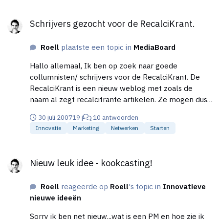
Schrijvers gezocht voor de RecalciKrant.
Schrijvers gezocht voor de RecalciKrant.
Roell
plaatste een topic in
MediaBoard
Hallo allemaal, Ik ben op zoek naar goede
collumnisten/ schrijvers voor de RecalciKrant. De
RecalciKrant is een nieuw weblog met zoals de
naam al zegt recalcitrante artikelen. Ze mogen dus
kritisch zijn, een beetje schopperig, maar vooral
30 juli 2007
19 j
10 antwoorden
interessant en spraakmakend. Dus wanneer jij een
Innovatie
Marketing
Netwerken
Starten
aardig stukje kan schrijven en ook nog een open,
kritische en scherpe blik hebt, reageer meteen!! Ik
Nieuw leuk idee - kookcasting!
kan helaas geen vergoedingen beloven. Toch lijkt
Nieuw leuk idee - kookcasting!
het me leuk om een aantal creatieve scherpe
mensen, die verder denken, aan elkaar te koppelen
Roell
reageerde op
Roell
's topic in
Innovatieve
en een gaaf weblog neertezetten met een
nieuwe ideeën
opvallende naam. Reageert!!!
Sorry ik ben net nieuw...wat is een PM en hoe zie ik