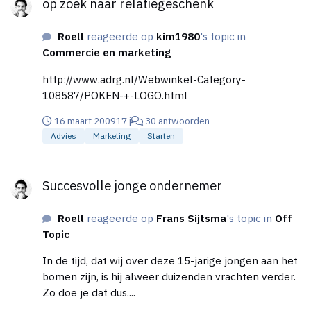
op zoek naar relatiegeschenk
Roell
reageerde op
kim1980
's topic in
Commercie en marketing
http://www.adrg.nl/Webwinkel-Category-
108587/POKEN-+-LOGO.html
16 maart 2009
17 j
30 antwoorden
Advies
Marketing
Starten
Succesvolle jonge ondernemer
Succesvolle jonge ondernemer
Roell
reageerde op
Frans Sijtsma
's topic in
Off
Topic
In de tijd, dat wij over deze 15-jarige jongen aan het
bomen zijn, is hij alweer duizenden vrachten verder.
Zo doe je dat dus....