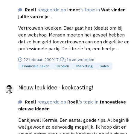
Roell
reageerde op
imeet
's topic in
Wat vinden
jullie van mijn...
Vertrouwen kweken. Daar gaat het (deels) om bij
een webshop. Mensen moeten het gevoel hebben
dat ze hun geld toevertrouwen aan een degelijke en
professionele partij. De site ziet er, een beetje
krakkemikkig en kil uit. Dat kille vind ik nog wel ok.
22 februari 2009
17 j
16 antwoorden
Teveel opschmuk hou ik niet van, maar het is het net
Financiële Zaken
Groeien
Marketing
Sales
niet. Grotere buttons. Een lekker ogende
header/logo. Het geselecteerde tabblad net een
Nieuw leuk idee - kookcasting!
tintje lichter. Ik zeg, probeer de site in eerste
Nieuw leuk idee - kookcasting!
instantie wat degelijker en proffessioneler te laten
ogen. De navigatie enz. Dat is voor fase 2.
Roell
reageerde op
Roell
's topic in
Innovatieve
nieuwe ideeën
Dankjewel Kermie, Een aantal goede tips. Al begin ik
wel gewoon zo eenvoudig mogelijk. Ik hoop dat er
zoveel animo voor is dat je kookcasts op elk niveau