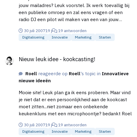
jouw mailadres? Leuk voorstel. Ik werk toevallig bij
een publieke omroep en zal eens vragen of een
radio DJ een pilot wil maken van een van jouw
recepten. Zit alleen nog te knoeien met het posten
30 juli 2007
19 j
19 antwoorden
van een audiobestand op een blog. Weet iemand
Digitalisering
Innovatie
Marketing
Starten
hoe dat werkt? Roel
Nieuw leuk idee - kookcasting!
Nieuw leuk idee - kookcasting!
Roell
reageerde op
Roell
's topic in
Innovatieve
nieuwe ideeën
Mooie site! Leuk plan ga ik eens proberen. Maar vind
je niet dat er een persoonlijkheid aan de kookcast
moet zitten...niet zomaar een onbekende
keukenkluns met een microphoontje? bedankt Roel
30 juli 2007
19 j
19 antwoorden
Digitalisering
Innovatie
Marketing
Starten