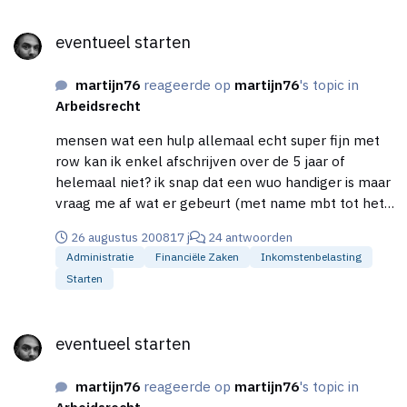
voor mezelf) dat ik aan de var wuo eisen ga/kan
eventueel starten
voldoen (bv 1240 u p.j.) nogmaals hartelijk dank!
eventueel starten
Martijn
martijn76
reageerde op
martijn76
's topic in
Arbeidsrecht
mensen wat een hulp allemaal echt super fijn met
row kan ik enkel afschrijven over de 5 jaar of
helemaal niet? ik snap dat een wuo handiger is maar
vraag me af wat er gebeurt (met name mbt tot het
in een keer afschrijven)als ik de kriteria die er voor
26 augustus 2008
17 j
24 antwoorden
gelden dit jaar niet haal? zo blij met dit forum :)
Administratie
Financiële Zaken
Inkomstenbelasting
martijn
Starten
eventueel starten
eventueel starten
martijn76
reageerde op
martijn76
's topic in