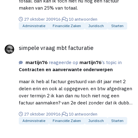
totaal. dan kan ik toch niet nu nog een factuur
maken van 25% van totaal.
27 oktober 2009
16 j
10 antwoorden
Administratie
Financiële Zaken
Juridisch
Starten
simpele vraag mbt facturatie
simpele vraag mbt facturatie
martijn76
reageerde op
martijn76
's topic in
Contracten en aanverwante onderwerpen
maar ik heb al factuur gestuurd van dit jaar met 2
delen erin en ook al opgegeven. en btw afgedragen
over termijn 2 ik kan dan nu toch niet nog een
factuur aanmaken? van 2e deel zonder dat ik dubbel
btw afdraag en winst belasting?
27 oktober 2009
16 j
10 antwoorden
Administratie
Financiële Zaken
Juridisch
Starten
simpele vraag mbt facturatie