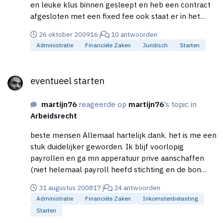
en leuke klus binnen gesleept en heb een contract
afgesloten met een fixed fee ook staat er in het
contract dat er in 4 delen betaald gaat worden. (2
26 oktober 2009
16 j
10 antwoorden
dit jaar en 2 volgend jaar) nu heb ik in kwartaal 2 een
Administratie
Financiële Zaken
Juridisch
Starten
rekening gestuurd van de het totaal bedrag voor dit
jaar met als betaal termijn eind okt. in juni is zoals
eventueel starten
afgesproken de helfd hiervan overgemaakt. nu
eventueel starten
vraagd de opdracht gever om een nieuwe factuur.
omdat het anders niet zou kloppen voor de
martijn76
reageerde op
martijn76
's topic in
boekhouding.? ik dacht dat hij deze niet nodig had en
Arbeidsrecht
het 2e deel kon overmaken ovv factuur nummer en
aangeven dat het om restant betaling gaat. omdat ik
beste mensen Allemaal hartelijk dank. het is me een
de factuur al heb opgegeven en er btw over afdraag.
stuk duidelijker geworden. Ik blijf voorlopig
kan ik volgens mij niet een nieuwe gfactuur
payrollen en ga mn apperatuur prive aanschaffen
aanmaken zonder dat met credit nota's in de weer
(niet helemaal payroll heefd stichting en de bon
ga? alvast hartsikke bedank. martijn
komt op naam van die stichting dan krijg ik wel
31 augustus 2008
17 j
24 antwoorden
direct mn btw terug en bij elke betaling en stukje
Administratie
Financiële Zaken
Inkomstenbelasting
onbelast extra) . En omdat ik al vier dagen in
Starten
loondienst ben. Kan ik moeilijk hard maken (ook al