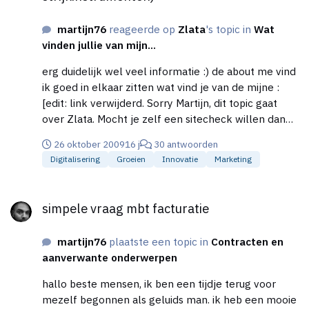
martijn76
reageerde op
Zlata
's topic in
Wat
vinden jullie van mijn...
erg duidelijk wel veel informatie :) de about me vind
ik goed in elkaar zitten wat vind je van de mijne :
[edit: link verwijderd. Sorry Martijn, dit topic gaat
over Zlata. Mocht je zelf een sitecheck willen dan
graag het invoersjabloon in dit board gebruiken.]
26 oktober 2009
16 j
30 antwoorden
Digitalisering
Groeien
Innovatie
Marketing
simpele vraag mbt facturatie
simpele vraag mbt facturatie
martijn76
plaatste een topic in
Contracten en
aanverwante onderwerpen
hallo beste mensen, ik ben een tijdje terug voor
mezelf begonnen als geluids man. ik heb een mooie