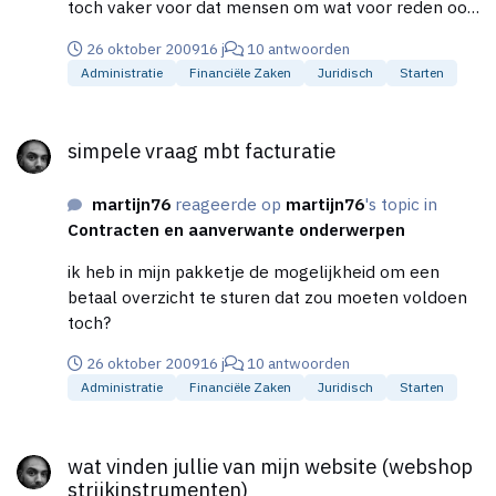
toch vaker voor dat mensen om wat voor reden ook
een factuur niet in een keer betalen?
26 oktober 2009
16 j
10 antwoorden
Administratie
Financiële Zaken
Juridisch
Starten
simpele vraag mbt facturatie
simpele vraag mbt facturatie
martijn76
reageerde op
martijn76
's topic in
Contracten en aanverwante onderwerpen
ik heb in mijn pakketje de mogelijkheid om een
betaal overzicht te sturen dat zou moeten voldoen
toch?
26 oktober 2009
16 j
10 antwoorden
Administratie
Financiële Zaken
Juridisch
Starten
wat vinden jullie van mijn website (webshop strijkinstrumenten
wat vinden jullie van mijn website (webshop
strijkinstrumenten)