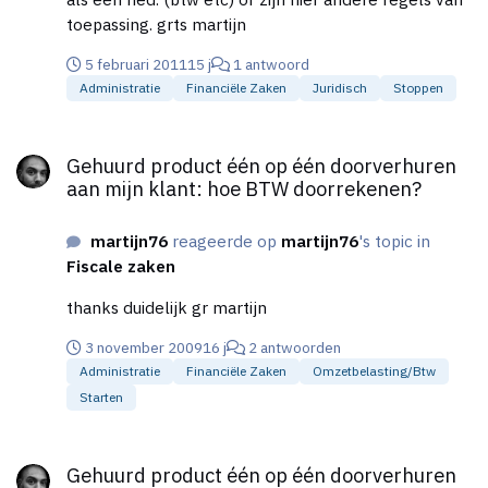
toepassing. grts martijn
5 februari 2011
15 j
1 antwoord
Administratie
Financiële Zaken
Juridisch
Stoppen
Gehuurd product één op één doorverhuren aan mijn klant: ho
Gehuurd product één op één doorverhuren
aan mijn klant: hoe BTW doorrekenen?
martijn76
reageerde op
martijn76
's topic in
Fiscale zaken
thanks duidelijk gr martijn
3 november 2009
16 j
2 antwoorden
Administratie
Financiële Zaken
Omzetbelasting/btw
Starten
Gehuurd product één op één doorverhuren aan mijn klant: ho
Gehuurd product één op één doorverhuren