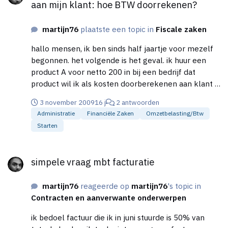
aan mijn klant: hoe BTW doorrekenen?
martijn76
plaatste een topic in
Fiscale zaken
hallo mensen, ik ben sinds half jaartje voor mezelf
begonnen. het volgende is het geval. ik huur een
product A voor netto 200 in bij een bedrijf dat
product wil ik als kosten doorberekenen aan klant B
vraag luid: moet ik dan 200,- rekenen en bij totaal
3 november 2009
16 j
2 antwoorden
incl btw dus 238,- of 238,- en dan bij totaal daar nog
Administratie
Financiële Zaken
Omzetbelasting/btw
eens 19% bij optellen? ik wil op product A geen
Starten
winst maken maar puur goed factureren vast hele
domme vraag maar weet het gewoon niet zeker
simpele vraag mbt facturatie
alvast bedankt martijn
simpele vraag mbt facturatie
martijn76
reageerde op
martijn76
's topic in
Contracten en aanverwante onderwerpen
ik bedoel factuur die ik in juni stuurde is 50% van