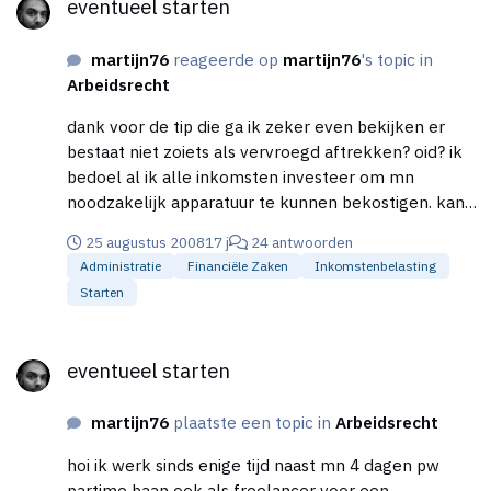
eventueel starten
martijn76
reageerde op
martijn76
's topic in
Arbeidsrecht
dank voor de tip die ga ik zeker even bekijken er
bestaat niet zoiets als vervroegd aftrekken? oid? ik
bedoel al ik alle inkomsten investeer om mn
noodzakelijk apparatuur te kunnen bekostigen. kan
ik het niet opbrengen om er meteen inkomsten
25 augustus 2008
17 j
24 antwoorden
belasting over te betalen (zo goed betaald mn
Administratie
Financiële Zaken
Inkomstenbelasting
partime werk nou ook weer niet) zijn er andere
Starten
manieren? behalve niet of minder investeren gr
Martijn excuus voor de onwetendheid van mijn kant
eventueel starten
eventueel starten
martijn76
plaatste een topic in
Arbeidsrecht
hoi ik werk sinds enige tijd naast mn 4 dagen pw
partime baan ook als freelancer voor een