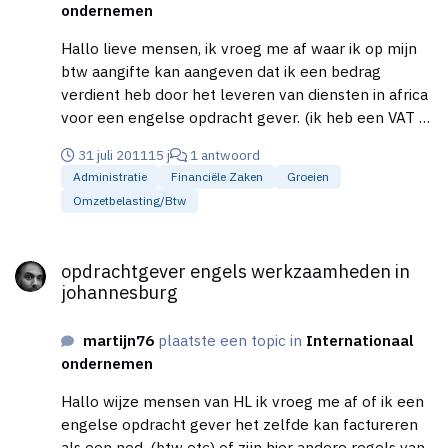
ondernemen
Hallo lieve mensen, ik vroeg me af waar ik op mijn
btw aangifte kan aangeven dat ik een bedrag
verdient heb door het leveren van diensten in africa
voor een engelse opdracht gever. (ik heb een VAT nr
van deze opdrachtgever) ik heb op de factuur het
31 juli 2011
15 j
1 antwoord
vat nummer vermeld en 0% btw gerekend (heb
Administratie
Financiële Zaken
Groeien
daar indertijd over gevraagd aan de belastingdienst)
Omzetbelasting/btw
ik denk nu aan 3a maar twijfel nogal. moet voor
12en aangifte ingestuurd hebben bij voorbaat dank
opdrachtgever engels werkzaamheden in johannesburg
mvg martijn
opdrachtgever engels werkzaamheden in
johannesburg
martijn76
plaatste een topic in
Internationaal
ondernemen
Hallo wijze mensen van HL ik vroeg me af of ik een
engelse opdracht gever het zelfde kan factureren
als een ned. (btw etc) of zijn hier andere regels van