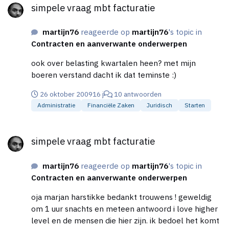
simpele vraag mbt facturatie
martijn76
reageerde op
martijn76
's topic in
Contracten en aanverwante onderwerpen
ook over belasting kwartalen heen? met mijn
boeren verstand dacht ik dat teminste :)
26 oktober 2009
16 j
10 antwoorden
Administratie
Financiële Zaken
Juridisch
Starten
simpele vraag mbt facturatie
simpele vraag mbt facturatie
martijn76
reageerde op
martijn76
's topic in
Contracten en aanverwante onderwerpen
oja marjan harstikke bedankt trouwens ! geweldig
om 1 uur snachts en meteen antwoord i love higher
level en de mensen die hier zijn. ik bedoel het komt