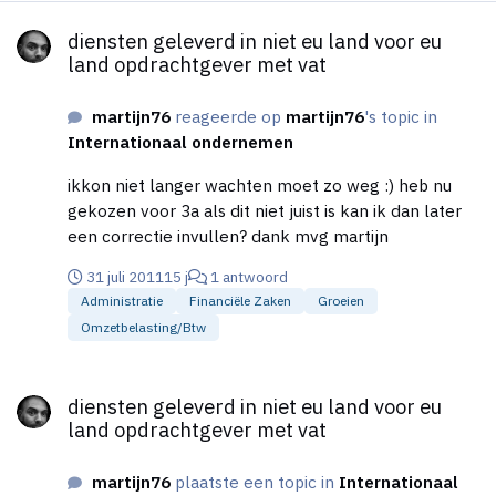
diensten geleverd in niet eu land voor eu land opdrachtgever m
diensten geleverd in niet eu land voor eu
land opdrachtgever met vat
martijn76
reageerde op
martijn76
's topic in
Internationaal ondernemen
ikkon niet langer wachten moet zo weg :) heb nu
gekozen voor 3a als dit niet juist is kan ik dan later
een correctie invullen? dank mvg martijn
31 juli 2011
15 j
1 antwoord
Administratie
Financiële Zaken
Groeien
Omzetbelasting/btw
diensten geleverd in niet eu land voor eu land opdrachtgever m
diensten geleverd in niet eu land voor eu
land opdrachtgever met vat
martijn76
plaatste een topic in
Internationaal