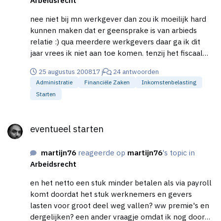
Arbeidsrecht
nee niet bij mn werkgever dan zou ik moeilijk hard
kunnen maken dat er geensprake is van arbieds
relatie :) qua meerdere werkgevers daar ga ik dit
jaar vrees ik niet aan toe komen. tenzij het fiscaal
financieel grote gevolgen (voor mij dan ik verwacht
25 augustus 2008
17 j
24 antwoorden
met met bezigheden niet meer als als 12000 pj om
Administratie
Financiële Zaken
Inkomstenbelasting
te zetten. dit jaar nog maar 4000 ) zou hebben dan
Starten
zorg ik wel dat ik er nog 1 of 2 bij ga krijgen.
waaronder eentje van een oud werkgever waarbij ik
eventueel starten
meer als 5 jaar terug wel in loondienst was. ik maak
eventueel starten
als camjo filmpjes samen met een freelance
interviewer de werktijden bepalen we ook de
martijn76
reageerde op
martijn76
's topic in
vormgevingen grotendeels de inhoud (een paar
Arbeidsrecht
kriteria waar we ons aan moeten houden van de
opdrachtgever) zou hier voor de belastingdienst
en het netto een stuk minder betalen als via payroll
aanneembaar sprake kunnen zijn van een
komt doordat het stuk werknemers en gevers
dienstverband? qua 19% inkomende btw verwacht ik
lasten voor groot deel weg vallen? ww premie's en
zeker onder de 1300 euro pj uit te komen. wat ik in
dergelijken? een ander vraagje omdat ik nog door