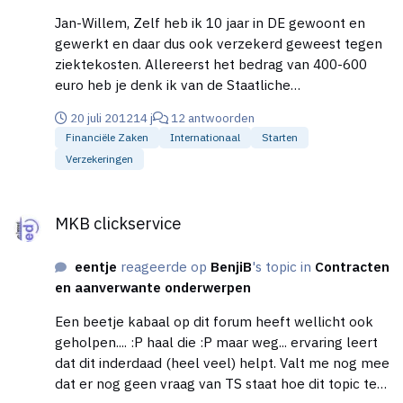
Jan-Willem, Zelf heb ik 10 jaar in DE gewoont en
gewerkt en daar dus ook verzekerd geweest tegen
ziektekosten. Allereerst het bedrag van 400-600
euro heb je denk ik van de Staatliche
Krankenversicherung zoals bijv. de AOK. Daar moet
20 juli 2012
14 j
12 antwoorden
je niet zijn voor een Private Krankenversicherung. Ga
Financiële Zaken
Internationaal
Starten
eens naar de lokale verzekeringsagent die kan je
Verzekeringen
een veel beter aanbod doen. Mijn premie was
ongeveer € 160,- per maand inclusief
MKB clickservice
Pflegeversicherung. Die Pflegeversicherung heb je
MKB clickservice
echt nodig, dat is wat in NL de AWBZ is en aangezien
je als NL'er in het buitenland geen aanspraak kan
eentje
reageerde op
BenjiB
's topic in
Contracten
maken op de AWBZ moet je daar zelf voor zorgen.
en aanverwante onderwerpen
Termen als Chefarzt etc. moet je jezelf niet blind op
staren. Het enige wat dat zegt is dat je recht hebt op
Een beetje kabaal op dit forum heeft wellicht ook
behandeling door de Chefarzt in theorie, in de
geholpen.... :P haal die :P maar weg... ervaring leert
praktijk komt het er op neer dat als je in het
dat dit inderdaad (heel veel) helpt. Valt me nog mee
ziekenhuis komt en de chefarzt heeft een gaatje vrij
dat er nog geen vraag van TS staat hoe dit topic te
dat je dan door hem behandeld word en niet door