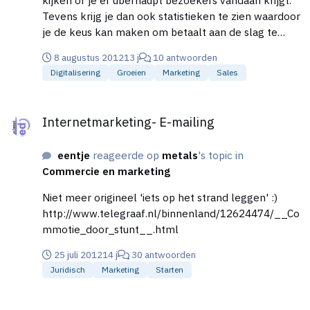
kijken of je er überhaupt bezoekers vandaan krijgt.
Tevens krijg je dan ook statistieken te zien waardoor
je de keus kan maken om betaalt aan de slag te
gaan.
8 augustus 2012
13 j
10 antwoorden
Digitalisering
Groeien
Marketing
Sales
Internetmarketing- E-mailing
Internetmarketing- E-mailing
eentje
reageerde op
metals
's topic in
Commercie en marketing
Niet meer origineel 'iets op het strand leggen' :)
http://www.telegraaf.nl/binnenland/12624474/__Co
mmotie_door_stunt__.html
25 juli 2012
14 j
30 antwoorden
Juridisch
Marketing
Starten
Factureren PayPal naar buitenland (met tussenpartij)