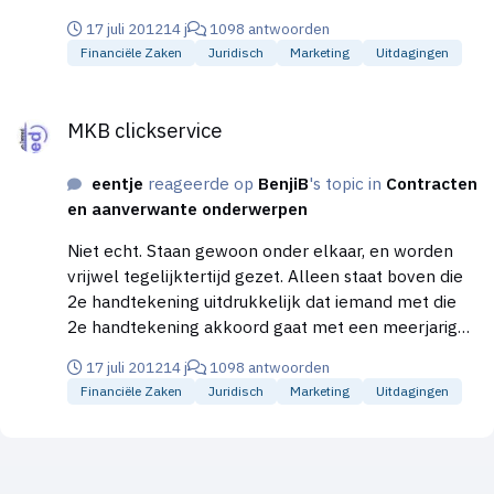
17 juli 2012
14 j
1098 antwoorden
Financiële Zaken
Juridisch
Marketing
Uitdagingen
MKB clickservice
MKB clickservice
eentje
reageerde op
BenjiB
's topic in
Contracten
en aanverwante onderwerpen
Niet echt. Staan gewoon onder elkaar, en worden
vrijwel tegelijktertijd gezet. Alleen staat boven die
2e handtekening uitdrukkelijk dat iemand met die
2e handtekening akkoord gaat met een meerjarig
contract van x jaar / x maanden met een totale
17 juli 2012
14 j
1098 antwoorden
verwachte kosten tijdens looptijd van Y. Geen
Financiële Zaken
Juridisch
Marketing
Uitdagingen
grappen meer dus dat je een handtekening zet
waarvan achteraf - op pagina 2 van 6 - blijkt dat je
akkoord bent gegaan met een 10-jarig contract. Ah
OK... had in Duitsland een keer zo'n contract als door