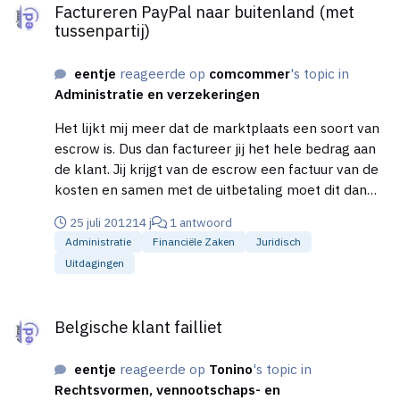
Factureren PayPal naar buitenland (met
tussenpartij)
eentje
reageerde op
comcommer
's topic in
Administratie en verzekeringen
Het lijkt mij meer dat de marktplaats een soort van
escrow is. Dus dan factureer jij het hele bedrag aan
de klant. Jij krijgt van de escrow een factuur van de
kosten en samen met de uitbetaling moet dit dan
weer het factuurbedrag van jou zijn.
25 juli 2012
14 j
1 antwoord
Administratie
Financiële Zaken
Juridisch
Uitdagingen
Belgische klant failliet
Belgische klant failliet
eentje
reageerde op
Tonino
's topic in
Rechtsvormen, vennootschaps- en