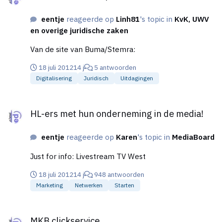
eentje
reageerde op
Linh81
's topic in
KvK, UWV
en overige juridische zaken
Van de site van Buma/Stemra:
18 juli 2012
14 j
5 antwoorden
Digitalisering
Juridisch
Uitdagingen
HL-ers met hun onderneming in de media!
HL-ers met hun onderneming in de media!
eentje
reageerde op
Karen
's topic in
MediaBoard
Just for info: Livestream TV West
18 juli 2012
14 j
948 antwoorden
Marketing
Netwerken
Starten
MKB clickservice
MKB clickservice