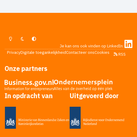
mij geschetst. Was ook voor een meerjarig
advertentieplan. Daar kwam de vertegenwoordiger
dus een week later terug voor de tweede
handtekening ook in de strekking van ik weet dat dit
4 jaar gaat duren en xx bedrag per maand kost.
Lichte Modus
Donkere Modus
Systeemvoorkeur
Je kan ons ook vinden op LinkedIn:
Privacy
Digitale toegankelijkheid
Contacteer ons
Cookies
RSS
Onze partners
In opdracht van
Uitgevoerd door