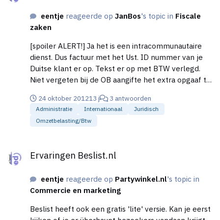
eentje
reageerde op
JanBos
's topic in
Fiscale
zaken
[spoiler ALERT!] Ja het is een intracommunautaire
dienst. Dus factuur met het Ust. ID nummer van je
Duitse klant er op. Tekst er op met BTW verlegd.
Niet vergeten bij de OB aangifte het extra opgaaf te
doen.
24 oktober 2012
13 j
3 antwoorden
Administratie
Internationaal
Juridisch
Omzetbelasting/btw
Ervaringen Beslist.nl
Ervaringen Beslist.nl
eentje
reageerde op
Partywinkel.nl
's topic in
Commercie en marketing
Beslist heeft ook een gratis 'lite' versie. Kan je eerst