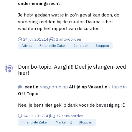
ondernemingsrecht
Je hebt gedaan wat je in zo'n geval kan doen, de
vordering melden bij de curator. Daarna is het
wachten op het rapport van de curator.
24 juli 2012
14 j
2 antwoorden
Advies
Financiële Zaken
Juridisch
Stoppen
Domibo-topic: Aargh!!! Deel je slangen-leed hier!
Domibo-topic: Aargh!!! Deel je slangen-leed
hier!
eentje
reageerde op
Altijd op Vakantie
's topic in
Off Topic
Nee, je bent niet gek! ;) dank voor de bevestiging :D
24 juli 2012
14 j
37 antwoorden
Financiële Zaken
Marketing
Stoppen