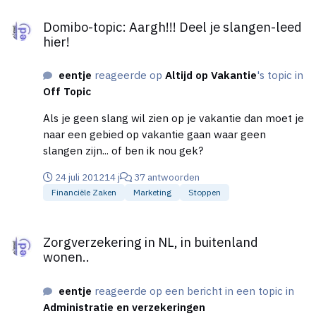
Domibo-topic: Aargh!!! Deel je slangen-leed hier!
Domibo-topic: Aargh!!! Deel je slangen-leed
hier!
eentje
reageerde op
Altijd op Vakantie
's topic in
Off Topic
Als je geen slang wil zien op je vakantie dan moet je
naar een gebied op vakantie gaan waar geen
slangen zijn... of ben ik nou gek?
24 juli 2012
14 j
37 antwoorden
Financiële Zaken
Marketing
Stoppen
Zorgverzekering in NL, in buitenland wonen..
Zorgverzekering in NL, in buitenland
wonen..
eentje
reageerde op een bericht in een topic in
Administratie en verzekeringen