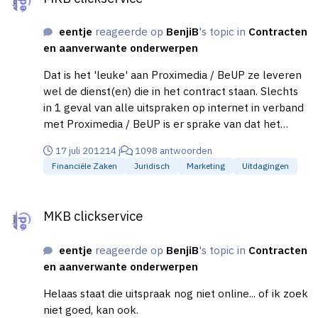
eentje
reageerde op
BenjiB
's topic in
Contracten
en aanverwante onderwerpen
Dat is het 'leuke' aan Proximedia / BeUP ze leveren
wel de dienst(en) die in het contract staan. Slechts
in 1 geval van alle uitspraken op internet in verband
met Proximedia / BeUP is er sprake van dat het
product niet goed zou zijn cq niet opgeleverd is.
17 juli 2012
14 j
1098 antwoorden
Financiële Zaken
Juridisch
Marketing
Uitdagingen
MKB clickservice
MKB clickservice
eentje
reageerde op
BenjiB
's topic in
Contracten
en aanverwante onderwerpen
Helaas staat die uitspraak nog niet online... of ik zoek
niet goed, kan ook.