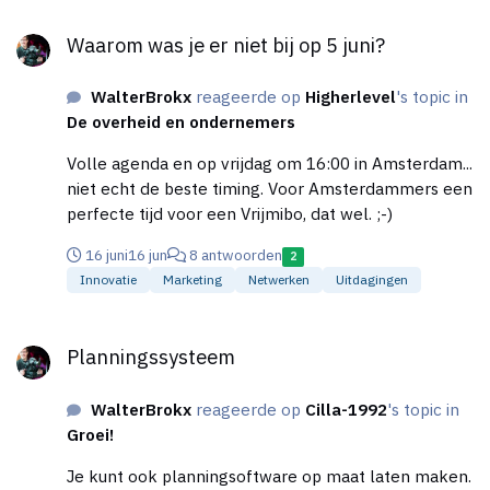
fouten op steroïden: alle data deleten, 20.000
Waarom was je er niet bij op 5 juni?
onnodige scharen bestellen, het complete
Waarom was je er niet bij op 5 juni?
klantenbestand online zetten, etc. Je laat een
notoire alcoholist die met grote regelmaat niet
WalterBrokx
reageerde op
Higherlevel
's topic in
nuchter is ook niet zonder toezicht een
De overheid en ondernemers
zaagmachine bedienen. Output van genAI vraagt
altijd om controle op inhoud door een expert. Dan
Volle agenda en op vrijdag om 16:00 in Amsterdam...
kun je AI blijkbaar ook niet vertrouwen met het zelf
niet echt de beste timing. Voor Amsterdammers een
'knoppen indrukken'. Daarnaast zijn AI-Agents ook
perfecte tijd voor een Vrijmibo, dat wel. ;-)
een cyberrisico, omdat ze door kwaardaardige bots
gemanipuleerd kunnen worden om nieuwe
16 juni
16 jun
8 antwoorden
2
instructies te accepteren. (Een beetje vergelijkbaar
Innovatie
Marketing
Netwerken
Uitdagingen
met hoe men online troll-bots ontmaskert door hen
Planningssysteem
een recept te laten schrijven.) Althans, dat is mijn
Planningssysteem
mening.
WalterBrokx
reageerde op
Cilla-1992
's topic in
Groei!
Je kunt ook planningsoftware op maat laten maken.