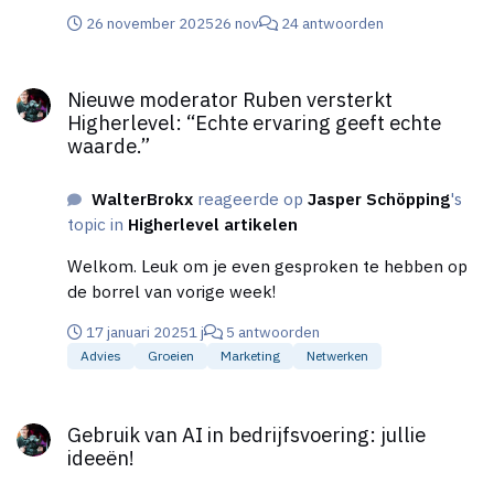
dat resulteerde vooral in luie* aanvragen en gejatte
26 november 2025
26 nov
24 antwoorden
teksten bij concurrenten, lol. Is een website hebben
oldschool? Je bent dan iig niet afhankelijk van de
Nieuwe moderator Ruben versterkt Higherlevel: “Echte ervarin
grillen van algoritmes van techreuzen waar je niet
Nieuwe moderator Ruben versterkt
echt mee in contact kunt komen als ze jouw account
Higherlevel: “Echte ervaring geeft echte
ineens blokkeren o.i.d. *) een luie aanvraag = vragen
waarde.”
om een prijs, maar geen vraag willen beantwoorden.
Dan wordt het lastig: 'help me to help you' is wel
WalterBrokx
reageerde op
Jasper Schöpping
's
waar maatwerk om draait in de aanvraagfase.
topic in
Higherlevel artikelen
Welkom. Leuk om je even gesproken te hebben op
de borrel van vorige week!
17 januari 2025
1 j
5 antwoorden
Advies
Groeien
Marketing
Netwerken
Gebruik van AI in bedrijfsvoering: jullie ideeën!
Gebruik van AI in bedrijfsvoering: jullie
ideeën!