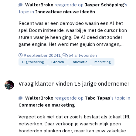
WalterBrokx
reageerde op
Jasper Schöpping
's
topic in
Innovatieve nieuwe ideeën
Recent was er een demovideo waarin een AI het
spel Doom imiteerde, waarbij je met de cursor kon
sturen waar je heen ging. De AI deed dat zonder
game engine. Het werd met gejuich ontvangen,
maar het deed een 30 jaar oud spel na met een
9 september 2024
1 j
54 antwoorden
1000 maal hoger energie- en geheugenverbruik. En
Digitalisering
Groeien
Innovatie
Marketing
omdat je bij door AI gegenereerde video's weinig
controle hebt over wat karakter doen, komen
Vraag klanten vinden 15 jarige ondernemer
sommige apps nu met animatietools. Tools die al
Vraag klanten vinden 15 jarige ondernemer
meer dan 10 jaar bestaan in 3D-software. Dat is het
paard achter de wagen spannen. Mijn voorlopige
WalterBrokx
reageerde op
Tabo Tapas
's topic in
conclusie is dat op dat gebied 3D-software een
Commercie en marketing
toegankelijkere UI en UX kunnen gebruiken, want
veel mensen zien die AI en denken dat het iets
Vergeet ook niet dat er zoiets bestaat als lokaal IRL
nieuws is. Toch gebruik ik soms gen A.I. om een idee
netwerken. Daar verkoop je waarschijnlijk geen
te illustreren. Als snelle schetser voor moodboards
honderden planken door, maar kan jouw zakelijke
is het best goed, zolang je niet teveel naar details