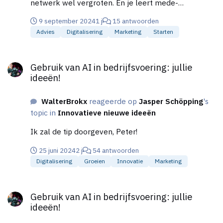
netwerk wel vergroten. En je leert mede-
kijkt.
ondernemer kennen, waar je soms ook nog wat van
9 september 2024
1 j
15 antwoorden
kunt leren.
Advies
Digitalisering
Marketing
Starten
Gebruik van AI in bedrijfsvoering: jullie ideeën!
Gebruik van AI in bedrijfsvoering: jullie
ideeën!
WalterBrokx
reageerde op
Jasper Schöpping
's
topic in
Innovatieve nieuwe ideeën
Ik zal de tip doorgeven, Peter!
25 juni 2024
2 j
54 antwoorden
Digitalisering
Groeien
Innovatie
Marketing
Gebruik van AI in bedrijfsvoering: jullie ideeën!
Gebruik van AI in bedrijfsvoering: jullie
ideeën!