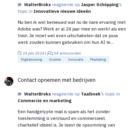
WalterBrokx
reageerde op
Jasper Schöpping
's
topic in
Innovatieve nieuwe ideeën
Nu ben ik wel benieuwd wat nu de nare ervaring met
Adobe was? Werk er al 24 jaar mee en werkt als een
trein. Je moet wel even uitschakelen dat ze jouw
werk zouden kunnen gebruiken om hun AI te
trainen, maar als jouw footage toch al door een AI
24 juni 2024
2 j
54 antwoorden
gemaakt is, zou je kunnen beargumenteren dat je
Digitalisering
Groeien
Innovatie
Marketing
niet echt bezwaar mag maken (En Adobe software
heeft ook een leercurve.) Mijn ervaring als
Contact opnemen met bedrijven
filmmaker is dat Unreal een stijlere leercurve heeft
Contact opnemen met bedrijven
en meer vraagt van jouw hardware, maar vervolgens
consistent is met wat je er van vraagt. Gen(erative)
WalterBrokx
reageerde op
Taalboek
's topic in
A.I. blijft a roll of the dice vol inconsistentie in en
Commercie en marketing
tussen shots. Wil je er serieus een verhaal mee
vertellen, dan moet je nog altijd flink oppoetsen. De
Een handgetypte mail is spam als het zonder
Airhead video die zgn helemaal met SORA gemaakt
toestemming is verstuurd en commercieel,
was, bleek uiteindelijk zwaar bewerkt door mensen.
charitatief ideëel is. Je leest de opsomming van
Een groot deel van de genereerde beelden was