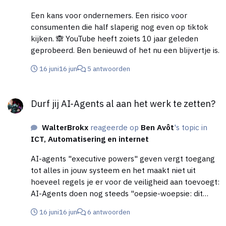
Een kans voor ondernemers. Een risico voor
consumenten die half slaperig nog even op tiktok
kijken. 🙈 YouTube heeft zoiets 10 jaar geleden
geprobeerd. Ben benieuwd of het nu een blijvertje is.
16 juni
16 jun
5 antwoorden
Durf jij AI-Agents al aan het werk te zetten?
Durf jij AI-Agents al aan het werk te zetten?
WalterBrokx
reageerde op
Ben Avôt
's topic in
ICT, Automatisering en internet
AI-agents "executive powers" geven vergt toegang
tot alles in jouw systeem en het maakt niet uit
hoeveel regels je er voor de veiligheid aan toevoegt:
AI-Agents doen nog steeds "oepsie-woepsie: dit
mocht niet, maar ik deed het toch". Mensen maken
16 juni
16 jun
6 antwoorden
ook wel eens fouten, maar bij AI zijn het ook gelijk