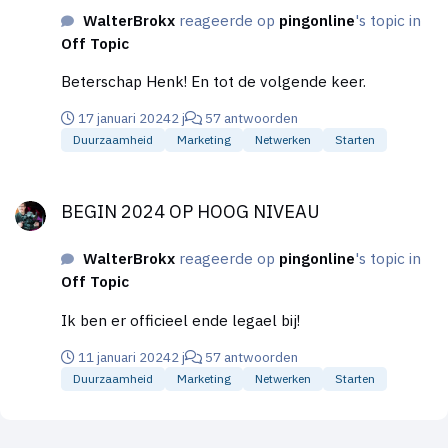
programma's om onderzoeksdata inzichtelijk te
WalterBrokx
reageerde op
pingonline
's topic in
maken. Ze probeerde ChatGPT te laten helpen met
Off Topic
het schrijven van code. Haar eerste reactie: 'Zo, dat
is climme code.' Haar tweede reactie: 'Het werkt
Beterschap Henk! En tot de volgende keer.
alleen niet.' En zo lijkt het erop dat het echt nog
17 januari 2024
2 j
57 antwoorden
steeds een hulpmiddel is in het vakgebied dat je al
Duurzaamheid
Marketing
Netwerken
Starten
beheerst, omdat als het niet jouw vak is, je niet kunt
beoordelen of wat de A.I. verzint onzin is.
BEGIN 2024 OP HOOG NIVEAU
BEGIN 2024 OP HOOG NIVEAU
WalterBrokx
reageerde op
pingonline
's topic in
Off Topic
Ik ben er officieel ende legael bij!
11 januari 2024
2 j
57 antwoorden
Duurzaamheid
Marketing
Netwerken
Starten