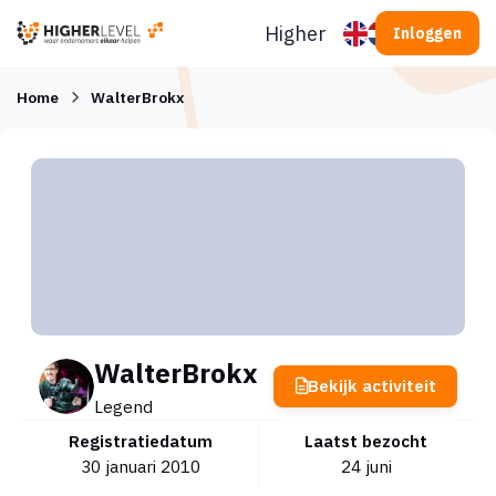
Ga naar inhoud
Higherlevel
Inloggen
Home
WalterBrokx
WalterBrokx
Bekijk activiteit
Legend
Registratiedatum
Laatst bezocht
30 januari 2010
24 juni