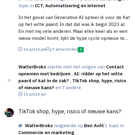
topic in
ICT, Automatisering en internet
In het geval van Generative AI opteer ik voor de Kat
op het witte paard. In dat dal was ik begin 2023 al.
En met mij vele anderen. Maar elke keer als er een
nieuw model komt, lijkt de hype cycle opnieuw te
beginnen. In een paar jaar tijd ging het van: "We
16 juni
16 jun
9 antwoorden
1
gaan kanker genezen" en "We maken werk
overbodig." naar "ChatGPT kan nu ook erotica
genereren" en "We maken werk niet overbodig".
WalterBrokx
startte met het volgen van
Contact
Dat laatste is nu vooral een IPO-gerelateerd
opnemen met bedrijven
,
AI: ridder op het witte
verhaal. Terwijl de modellen beter werden, werden
paard of kat in de zak?
,
TikTok shop, hype, risico
de doelen ook kleiner. De 3e optie is dat het
of nieuwe kans?
en 7 andere
misschien een Paard van Troje is: ofwel door een
16 juni
16 jun
lock-in en een enorme stijging in de kosten, omdat
TikTok shop, hype, risico of nieuwe kans?
er toch een keer winst gemaakt moet worden.
TikTok shop, hype, risico of nieuwe kans?
Ofwel door een spattende bubbel waar we met zijn
allen voor mogen opdraaien.
WalterBrokx
reageerde op
Ben Avôt
's topic in
Commercie en marketing