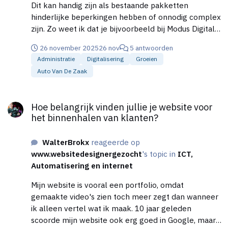
Dit kan handig zijn als bestaande pakketten
hinderlijke beperkingen hebben of onnodig complex
zijn. Zo weet ik dat je bijvoorbeeld bij Modus Digital
in Breda een uurtje vrijblijvend op de koffie kunt
26 november 2025
26 nov
5 antwoorden
gaan en dat ze dan al direct een soort prototype
Administratie
Digitalisering
Groeien
kunnen laten zien.
Auto Van De Zaak
Hoe belangrijk vinden jullie je website voor het binnenhalen va
Hoe belangrijk vinden jullie je website voor
het binnenhalen van klanten?
WalterBrokx
reageerde op
www.websitedesignergezocht
's topic in
ICT,
Automatisering en internet
Mijn website is vooral een portfolio, omdat
gemaakte video's zien toch meer zegt dan wanneer
ik alleen vertel wat ik maak. 10 jaar geleden
scoorde mijn website ook erg goed in Google, maar