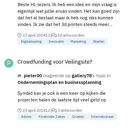
Beste HL-lezers, Ik heb een idee en mijn vraag is
eigenlijk wat jullie ervan vinden. Het kan goed zijn
dat het al bestaat maar ik heb nog niks kunnen
vinden. Ik zie dat het 3d printen steeds meer
opkomt en dat steeds meer mensen een 3d printer
23 april 2014
12 j
10 antwoorden
kopen. Ook zijn er veel bedrijven die hun producten
Digitalisering
Innovatie
Marketing
Starten
maken door middel van 3d printer. Dus ik dacht
eraan deze twee te koppelen. Het bedrijf zet de
Crowdfunding voor Veilingsite?
software van hoe zijn product word gemaakt online
Crowdfunding voor Veilingsite?
en de benodigde materialen worden aangegeven.
Vervolgens kan een persoon met een 3d printer
pieter00
reageerde op
gallery78
's topic in
voor een bedrijf gaan printen. De persoon kan een
Ondernemingsplan en businessplanning
voorraadje printen zo zijn er op meerdere plekken
kleine voorraadjes. Als het bedrijf dan een order
Symbid kan je ook is een keer op kijken die
binnenkrijgt stuurt hij die door naar een "fabrikant"
projecten halen de laatste tijd veel geld op.
die het dichtst bij de consument zit en die verstuurd
het pakketje. Zo is het snel bij de consument
23 april 2014
12 j
3 antwoorden
scheelt het vervoerskosten, hoeft het bedrijf geen
Advies
Financiële Zaken
Groeien
Internationaal
dure apparaten aan te schaffen en wordt er geld