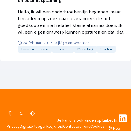
en businessplanning
Hallo, ik wil een onderbroekenlijn beginnen. maar
ben alleen op zoek naar leveranciers die het
goedkoop en met relatief kleine afnames doen. Ik
wil een eigen ontwerp kunnen opsturen en dat, dat
dan ook gemaakt kan worden. Heeft iemand
24 februari 2013
13 j
5 antwoorden
suggesties. MvG pieter
Financiële Zaken
Innovatie
Marketing
Starten
Lichte Modus
Donkere Modus
Systeemvoorkeur
Je kan ons ook vinden op LinkedIn:
Privacy
Digitale toegankelijkheid
Contacteer ons
Cookies
RSS