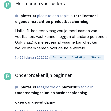
Merknamen voetballers
pieter00
plaatste een topic in
Intellectueel
eigendomsrecht en productbescherming
Hallo, Ik heb een vraag zou je merknamen van
voetballers vast kunnen leggen of andere personen.
Ook vraag ik me ergens af waar je kan checken
welke merknamen over de hele wereld
geregistreerd zijn. Alvast bedankt,
25 februari 2013
13 j
Innovatie
Marketing
Starten
Onderbroekenlijn beginnen
Onderbroekenlijn beginnen
pieter00
reageerde op
pieter00
's topic in
Ondernemingsplan en businessplanning
okee dankjewel danny