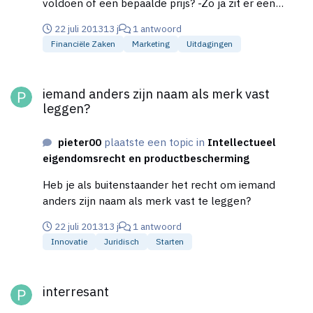
voldoen of een bepaalde prijs? -Zo ja zit er een
tijdsduur aan na een bepaalde tijd lager? -Zijn er
22 juli 2013
13 j
1 antwoord
groothandels die meerdere clubshirts verkopen? -
Financiële Zaken
Marketing
Uitdagingen
Weet misschien iemand een goede en betrouwbare?
(op google lastig te vinden) Al word er maar een
iemand anders zijn naam als merk vast leggen?
vraag beantwoord dan ben ik blij dus alle hulp is
iemand anders zijn naam als merk vast
welkom. [titel aangepast - mod]
leggen?
pieter00
plaatste een topic in
Intellectueel
eigendomsrecht en productbescherming
Heb je als buitenstaander het recht om iemand
anders zijn naam als merk vast te leggen?
22 juli 2013
13 j
1 antwoord
Innovatie
Juridisch
Starten
interresant
interresant