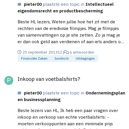
pieter00
plaatste een topic in
Intellectueel
eigendomsrecht en productbescherming
Beste HL lezers, Weten jullie hoe het zit met de
rechten van de eredivisie filmpjes. Mag je filmpjes
van samenvattingen op je site zetten. Zo ja mag je
er dan ook geld aan verdienen of aan iets anders op
de site. Aangezien het ook op het internet staat bij
25 september 2013
12 j
6 antwoorden
een youtube uitzending gemist en fox maar mag het
Financiële Zaken
Juridisch
Uitdagingen
ook op andere sites. Alvast bedankt Pieter
Inkoop van voetbalshirts?
Inkoop van voetbalshirts?
pieter00
plaatste een topic in
Ondernemingsplan
en businessplanning
Beste lezers van HL, Ik heb een paar vragen over
inkoop en verkoop van echte voetbalshirts: -
moeten verkooppunten aan een minimale prijs