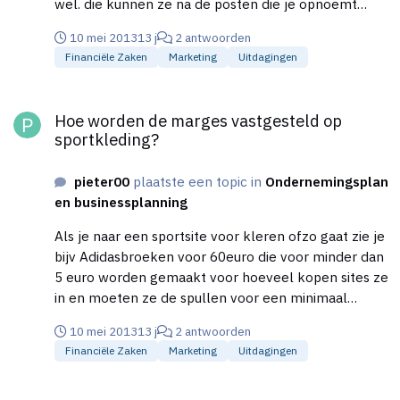
wel. die kunnen ze na de posten die je opnoemt
voor nog steeds 10 euro verkopen terwijl er bij Nike
10 mei 2013
13 j
2 antwoorden
bijvoorbeeld een ander tekentje op staat en dan 5x
Financiële Zaken
Marketing
Uitdagingen
zo duur is . Mijn vraag is dus eigenlijk betaalt de
site/winkel er ook zo'n hoog bedrag voor of moeten
Hoe worden de marges vastgesteld op sportkleding?
ze zich aan een minimale prijs houden.
Hoe worden de marges vastgesteld op
sportkleding?
pieter00
plaatste een topic in
Ondernemingsplan
en businessplanning
Als je naar een sportsite voor kleren ofzo gaat zie je
bijv Adidasbroeken voor 60euro die voor minder dan
5 euro worden gemaakt voor hoeveel kopen sites ze
in en moeten ze de spullen voor een minimaal
bedrag berkopen. Dit vraag ik me ook af bij echte
10 mei 2013
13 j
2 antwoorden
voetbalshirts, is er een minimale verkoopprijs en
Financiële Zaken
Marketing
Uitdagingen
voor hoeveel kan je ze inkopen/ marge maken (Edit:
titel verduidelijkt)
Merknamen voetballers