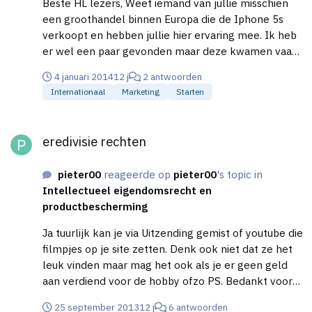
Beste HL lezers, Weet iemand van jullie misschien
een groothandel binnen Europa die de Iphone 5s
verkoopt en hebben jullie hier ervaring mee. Ik heb
er wel een paar gevonden maar deze kwamen vaak
uit China of USA en ik wist niet of ik deze moet
4 januari 2014
12 j
2 antwoorden
vertrouwen. Alvast bedankt,
Internationaal
Marketing
Starten
eredivisie rechten
eredivisie rechten
pieter00
reageerde op
pieter00
's topic in
Intellectueel eigendomsrecht en
productbescherming
Ja tuurlijk kan je via Uitzending gemist of youtube die
filmpjes op je site zetten. Denk ook niet dat ze het
leuk vinden maar mag het ook als je er geen geld
aan verdiend voor de hobby ofzo PS. Bedankt voor
reacties
25 september 2013
12 j
6 antwoorden