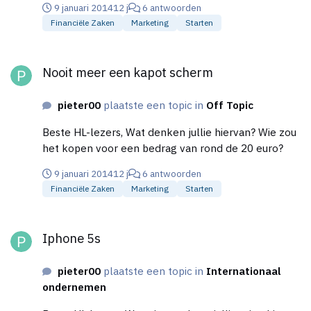
9 januari 2014
12 j
6 antwoorden
Financiële Zaken
Marketing
Starten
Nooit meer een kapot scherm
Nooit meer een kapot scherm
pieter00
plaatste een topic in
Off Topic
Beste HL-lezers, Wat denken jullie hiervan? Wie zou
het kopen voor een bedrag van rond de 20 euro?
9 januari 2014
12 j
6 antwoorden
Financiële Zaken
Marketing
Starten
Iphone 5s
Iphone 5s
pieter00
plaatste een topic in
Internationaal
ondernemen