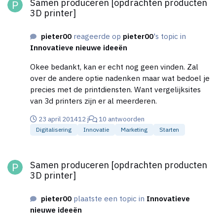
Samen produceren [opdrachten producten
3D printer]
pieter00
reageerde op
pieter00
's topic in
Innovatieve nieuwe ideeën
Okee bedankt, kan er echt nog geen vinden. Zal
over de andere optie nadenken maar wat bedoel je
precies met de printdiensten. Want vergelijksites
van 3d printers zijn er al meerderen.
23 april 2014
12 j
10 antwoorden
Digitalisering
Innovatie
Marketing
Starten
Samen produceren [opdrachten producten 3D printer]
Samen produceren [opdrachten producten
3D printer]
pieter00
plaatste een topic in
Innovatieve
nieuwe ideeën