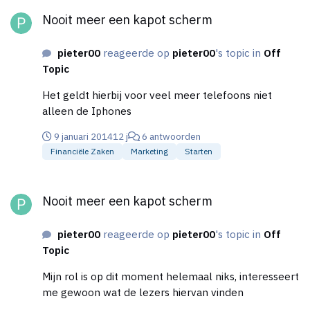
Nooit meer een kapot scherm
verdient voor de "fabrikant". Ik wil dan het platform
Nooit meer een kapot scherm
zijn dat de fabrikanten en bedrijven bij elkaar
brengt. Want ieder bedrijf heeft eisen ( bepaalde
regio, bepaalde 3d printer etc.). Het totale concept
pieter00
reageerde op
pieter00
's topic in
Off
combineert het populaire 3d printen met een soort
Topic
van crowdfunding. Wat denken jullie ervan, er zullen
Het geldt hierbij voor veel meer telefoons niet
vast veel kritische uitlatingen komen, en misschien
alleen de Iphones
wordt het wel helemaal afgekraakt maar ik hoor
graag jullie mening.
9 januari 2014
12 j
6 antwoorden
Financiële Zaken
Marketing
Starten
Nooit meer een kapot scherm
Nooit meer een kapot scherm
pieter00
reageerde op
pieter00
's topic in
Off
Topic
Mijn rol is op dit moment helemaal niks, interesseert
me gewoon wat de lezers hiervan vinden