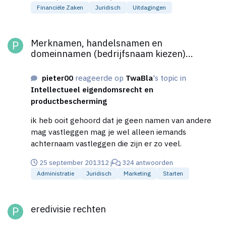
Financiële Zaken
Juridisch
Uitdagingen
Merknamen, handelsnamen en domeinnamen (bedrijfsnaam kiez
Merknamen, handelsnamen en
domeinnamen (bedrijfsnaam kiezen)...
pieter00
reageerde op
TwaBla
's topic in
Intellectueel eigendomsrecht en
productbescherming
ik heb ooit gehoord dat je geen namen van andere
mag vastleggen mag je wel alleen iemands
achternaam vastleggen die zijn er zo veel.
25 september 2013
12 j
324 antwoorden
Administratie
Juridisch
Marketing
Starten
eredivisie rechten
eredivisie rechten