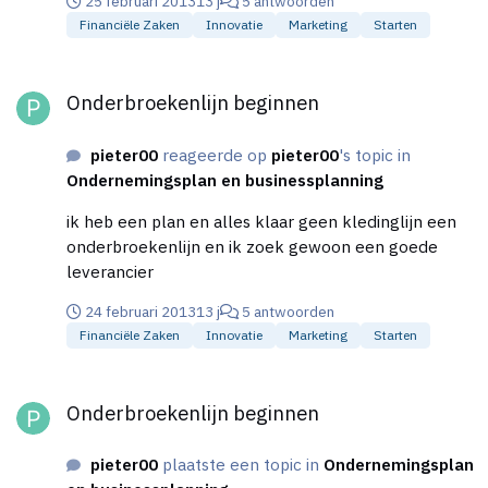
25 februari 2013
13 j
5 antwoorden
Financiële Zaken
Innovatie
Marketing
Starten
Onderbroekenlijn beginnen
Onderbroekenlijn beginnen
pieter00
reageerde op
pieter00
's topic in
Ondernemingsplan en businessplanning
ik heb een plan en alles klaar geen kledinglijn een
onderbroekenlijn en ik zoek gewoon een goede
leverancier
24 februari 2013
13 j
5 antwoorden
Financiële Zaken
Innovatie
Marketing
Starten
Onderbroekenlijn beginnen
Onderbroekenlijn beginnen
pieter00
plaatste een topic in
Ondernemingsplan