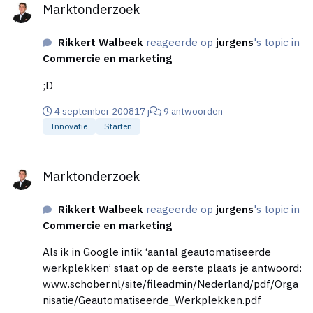
Marktonderzoek
Rikkert Walbeek
reageerde op
jurgens
's topic in
Commercie en marketing
;D
4 september 2008
17 j
9 antwoorden
Innovatie
Starten
Marktonderzoek
Marktonderzoek
Rikkert Walbeek
reageerde op
jurgens
's topic in
Commercie en marketing
Als ik in Google intik ‘aantal geautomatiseerde
werkplekken’ staat op de eerste plaats je antwoord:
www.schober.nl/site/fileadmin/Nederland/pdf/Orga
nisatie/Geautomatiseerde_Werkplekken.pdf