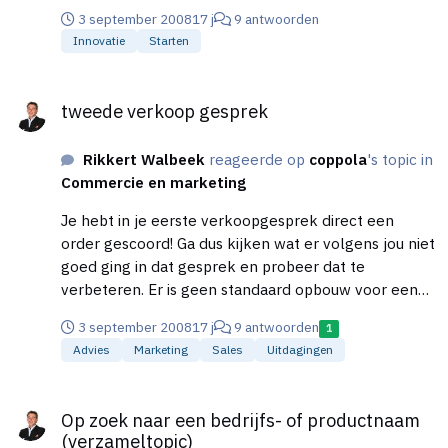
3 september 2008
17 j
9 antwoorden
Innovatie
Starten
tweede verkoop gesprek
tweede verkoop gesprek
Rikkert Walbeek
reageerde op
coppola
's topic in
Commercie en marketing
Je hebt in je eerste verkoopgesprek direct een
order gescoord! Ga dus kijken wat er volgens jou niet
goed ging in dat gesprek en probeer dat te
verbeteren. Er is geen standaard opbouw voor een
verkoopgesprek. Er is al gezegd dat je meer zou
3 september 2008
17 j
9 antwoorden
1
moeten luisteren dan praten. Neem je voor om
Advies
Marketing
Sales
Uitdagingen
slechts 20% van de tijd te praten. Dan kom je
hopelijk uit op 50% en dat is geen ‘slechte score’.
Op zoek naar een bedrijfs- of productnaam (verzameltopic)
Blijf vragen stellen. Dat is de enige manier om te
Op zoek naar een bedrijfs- of productnaam
zorgen dat de ander praat en jij kunt luisteren. In
(verzameltopic)