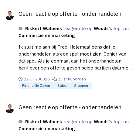
stellen.
Geen reactie op offerte - onderhandelen
Geen reactie op offerte - onderhandelen
Rikkert Walbeek
reageerde op
Woods
's topic in
Commercie en marketing
Ik sluit me aan bij Fred. Helemaal eens dat je
onderhandelen als een spel moet zien. Geniet van
dat spel. Als je eenmaal aan het onderhandelen
bent over een offerte geven beide partijen daarmee
aan de intentie te hebben om eruit te komen. Dat is
22 juli 2008
18 j
23 antwoorden
een geruststellende gedachte. Geen garantie,
Financiële Zaken
Sales
Stoppen
overigens. Maar met die gedachte wordt het spel
een stuk leuker. Zorg is dan om zo te
Geen reactie op offerte - onderhandelen
onderhandelen dat beide partijen iets winnen en
Geen reactie op offerte - onderhandelen
met een goed gevoel de handtekening zetten.
Overigens kan dat winnen voor iedereen iets anders
Rikkert Walbeek
reageerde op
Woods
's topic in
zijn. Waar voor de 1 bijvoorbeeld de prijs belangrijk
Commercie en marketing
is zal voor de ander weer de betalingsconditie