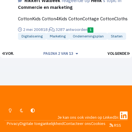
Rikkert Walbeek
reageerde op
Henk
's topic in
Commercie en marketing
CottonKids Cotton4Kids CottonCottage CottonCloths
2 mei 2008
18 j
3287 antwoorden
1
Digitalisering
Marketing
Ondernemingsplan
Starten
EERSTE PAGINA
L
VOR.
PAGINA 2 VAN 13
VOLGENDE
Lichte Modus
Donkere Modus
Systeemvoorkeur
Je kan ons ook vinden op LinkedIn:
Privacy
Digitale toegankelijkheid
Contacteer ons
Cookies
RSS