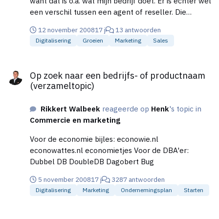
want dat is o.a. wat mijn bedrijf doet. Er is echter wel
een verschil tussen een agent of reseller. Die
werken op basis van commissie. De interim sales die
12 november 2008
17 j
13 antwoorden
ik ken werken slechts op basis van een vaste
Digitalisering
Groeien
Marketing
Sales
vergoeding en een resultaat afhankelijke beloning.
Een reseller kanaal opbouwen is niet makkelijk. Kost
Op zoek naar een bedrijfs- of productnaam (verzameltopic)
ook tijd en geld en vergt een lange adem. Maar kan
Op zoek naar een bedrijfs- of productnaam
(zeker op termijn) wel een hele goede optie zijn.
(verzameltopic)
Een interim sales inhuren levert sneller resultaat op
maar vergt waarschijnlijk ook een hogere initiële
Rikkert Walbeek
reageerde op
Henk
's topic in
investering. Een agent zoeken die puur op commissie
Commercie en marketing
basis werkt is een lastig verhaal…. Maar waarom niet
zelf een verkoper in dienst nemen?
Voor de economie bijles: econowie.nl
econowattes.nl economietjes Voor de DBA'er:
Dubbel DB DoubleDB Dagobert Bug
5 november 2008
17 j
3287 antwoorden
Digitalisering
Marketing
Ondernemingsplan
Starten
Op zoek naar een bedrijfs- of productnaam (verzameltopic)