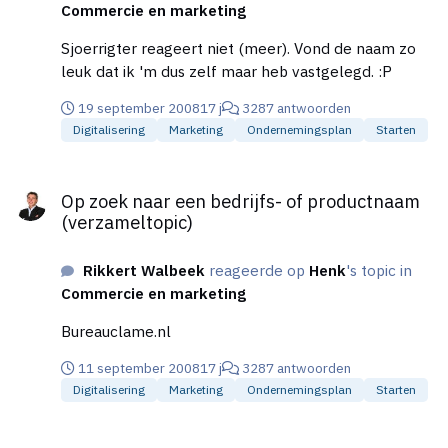
Commercie en marketing
Sjoerrigter reageert niet (meer). Vond de naam zo
leuk dat ik 'm dus zelf maar heb vastgelegd. :P
19 september 2008
17 j
3287 antwoorden
Digitalisering
Marketing
Ondernemingsplan
Starten
Op zoek naar een bedrijfs- of productnaam (verzameltopic)
Op zoek naar een bedrijfs- of productnaam
(verzameltopic)
Rikkert Walbeek
reageerde op
Henk
's topic in
Commercie en marketing
Bureauclame.nl
11 september 2008
17 j
3287 antwoorden
Digitalisering
Marketing
Ondernemingsplan
Starten
Marktonderzoek