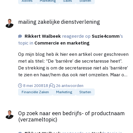
Advies
Marketing
Sales
Starten
mailing zakelijke dienstverlening
mailing zakelijke dienstverlening
Rikkert Walbeek
reageerde op
Suzie4comm
's
topic in
Commercie en marketing
Op mijn blog heb ik hier een artikel over geschreven
met als titel: “De ‘barrière’ die secretaresse heet”.
De strekking is om de secretaresse niet als ‘barrière’
te zien en haar/hem dus ook niet omzeilen. Maar om
er juist gebruik van te maken. Hoe?:
8 mei 2008
18 j
26 antwoorden
http://www.salesiseenvak.nl/de-
Financiële Zaken
Marketing
Starten
%e2%80%98barriere%e2%80%99-die-
secretaresse-heet/
Op zoek naar een bedrijfs- of productnaam (verzameltopic)
Op zoek naar een bedrijfs- of productnaam
(verzameltopic)