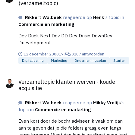
(verzameltopic)
concurrenten.
Rikkert Walbeek
reageerde op
Henk
's topic in
Commercie en marketing
Dev Duck Next Dev DD Dev Drisio DownDev
Drievelopment
12 december 2008
17 j
3287 antwoorden
Digitalisering
Marketing
Ondernemingsplan
Starten
Verzameltopic klanten werven - koude acquisitie
Verzameltopic klanten werven - koude
acquisitie
Rikkert Walbeek
reageerde op
Mikky Vrolijk
's
topic in
Commercie en marketing
Even kort door de bocht adviseer ik vaak om dan
aan te geven dat je die folders graag even langs
komt brengen. Want dan kun je ze direct even kort