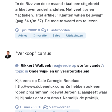
In de Bizz van deze maand staat een uitgebreid
artikel over onderhandelen. Met veel tips en
‘tactieken’. Titel artikel “ Klanten willen beleving”
(pag 54 t/m 57). De moeite waard om te lezen.
3 juni 2008
18 j
13 antwoorden
Advies
Innovatie
Sales
Uitdagingen
"Verkoop" cursus
"Verkoop" cursus
Rikkert Walbeek
reageerde op
stefanvandel
's
topic in
Onderwijs- en universiteitsbeleid
Kijk eens op Dale Carnegie Benelux:
http://www.dcbenelux.com/ Ze hebben ook een
'open programma'. Hoewel Jeroen al aangeeft waar
hij bij sales echt om draait. Namelijk de praktijk,
boeken en trainingen zijn slechts ter ondersteuning.
15 mei 2008
18 j
5 antwoorden