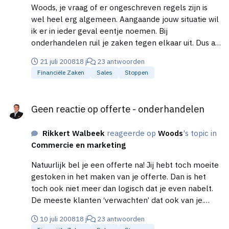
belangrijk zijn. Zoek dus uit wat de ander wil
Woods, je vraag of er ongeschreven regels zijn is
bereiken in de onderhandeling.
wel heel erg algemeen. Aangaande jouw situatie wil
ik er in ieder geval eentje noemen. Bij
onderhandelen ruil je zaken tegen elkaar uit. Dus als
jij korting geeft dan vraag je daar iets voor terug. Dat
21 juli 2008
18 j
23 antwoorden
kan zijn (zoals Jeroen terecht opmerkt) een
Financiële Zaken
Sales
Stoppen
aanpassing van je aanbod. Maar je kunt er ook een
kortere betalingstermijn voor ‘terug krijgen’. Of een
Geen reactie op offerte - onderhandelen
referentie case. Of een andere opleverdatum (als
Geen reactie op offerte - onderhandelen
jou dat beter uitkomt). Of wat dan ook. Maar de
ongeschreven regel is dat je nooit zo maar iets
Rikkert Walbeek
reageerde op
Woods
's topic in
weggeeft. Je ‘ruilt’ het tegen iets anders.
Commercie en marketing
Natuurlijk bel je een offerte na! Jij hebt toch moeite
gestoken in het maken van je offerte. Dan is het
toch ook niet meer dan logisch dat je even nabelt.
De meeste klanten ‘verwachten’ dat ook van je.
Door niet na te bellen laat je misschien zelfs
10 juli 2008
18 j
23 antwoorden
desinteresse in de opdracht zien. Hoewel al