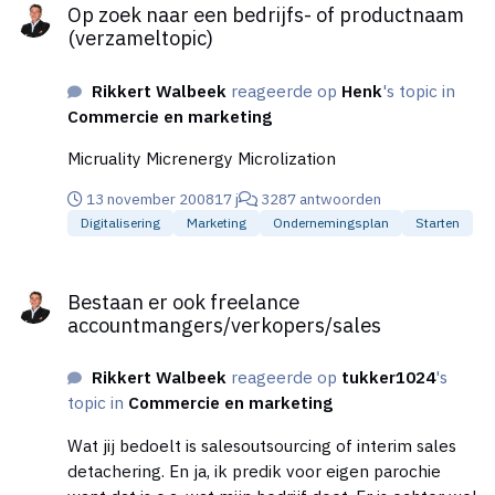
Op zoek naar een bedrijfs- of productnaam
(verzameltopic)
Rikkert Walbeek
reageerde op
Henk
's topic in
Commercie en marketing
Micruality Micrenergy Microlization
13 november 2008
17 j
3287 antwoorden
Digitalisering
Marketing
Ondernemingsplan
Starten
Bestaan er ook freelance accountmangers/verkopers/sales
Bestaan er ook freelance
accountmangers/verkopers/sales
Rikkert Walbeek
reageerde op
tukker1024
's
topic in
Commercie en marketing
Wat jij bedoelt is salesoutsourcing of interim sales
detachering. En ja, ik predik voor eigen parochie