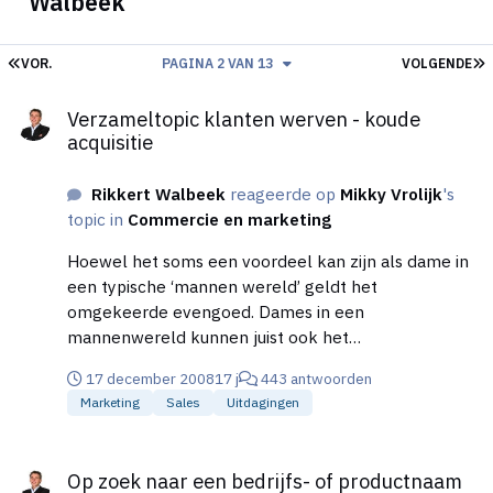
Walbeek
EERSTE PAGINA
L
VOR.
PAGINA 2 VAN 13
VOLGENDE
Verzameltopic klanten werven - koude acquisitie
Verzameltopic klanten werven - koude
acquisitie
Rikkert Walbeek
reageerde op
Mikky Vrolijk
's
topic in
Commercie en marketing
Hoewel het soms een voordeel kan zijn als dame in
een typische ‘mannen wereld’ geldt het
omgekeerde evengoed. Dames in een
mannenwereld kunnen juist ook het
tegenovergestelde meemaken. Dat ze dus juist
17 december 2008
17 j
443 antwoorden
helemaal niet serieus worden genomen, alleen
Marketing
Sales
Uitdagingen
omdat het dames zijn. In dat laatste geval schuilt
overigens wel een ‘gevaar’ cq. een kans. Als dames
Op zoek naar een bedrijfs- of productnaam (verzameltopic)
in die situatie eenmaal geaccepteerd zijn, dan
Op zoek naar een bedrijfs- of productnaam
worden ze ook ‘onverslaanbaar’ voor mannelijke