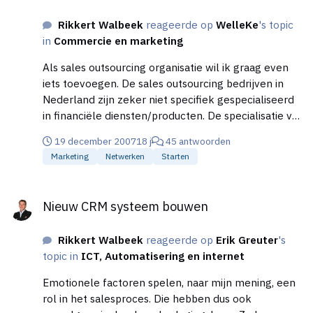
Rikkert Walbeek
reageerde op
WelleKe
's topic
in
Commercie en marketing
Als sales outsourcing organisatie wil ik graag even
iets toevoegen. De sales outsourcing bedrijven in
Nederland zijn zeker niet specifiek gespecialiseerd
in financiële diensten/producten. De specialisatie van
deze bedrijven ligt op sales. Van daaruit worden veel
19 december 2007
18 j
45 antwoorden
verschillende producten en diensten in de markt
Marketing
Netwerken
Starten
gezet. Er is echter wel een groot verschil tussen
sales outsourcing en een handelsagent die op no-
Nieuw CRM systeem bouwen
cure-no-pay werkt. Een sales outsourcing bedrijf zet
Nieuw CRM systeem bouwen
een verkoopapparaat voor jouw bedrijf neer. Een
handelsagent neemt jouw product mee. Voordeel is
Rikkert Walbeek
reageerde op
Erik Greuter
's
hier zeker dat ze de markt en de klanten goed
topic in
ICT, Automatisering en internet
kennen. Ook is er vaak de verwarring dat een
freelance verkoper no-cure-no-pay werkt.
Emotionele factoren spelen, naar mijn mening, een
Sommigen doen dat, maar de meeste niet. In
rol in het salesproces. Die hebben dus ook
Duitsland zie je inderdaad veel meer no-cure-no-pay