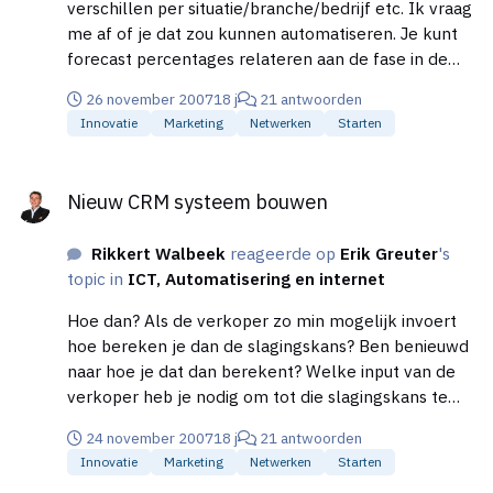
verschillen per situatie/branche/bedrijf etc. Ik vraag
me af of je dat zou kunnen automatiseren. Je kunt
forecast percentages relateren aan de fase in de
verkoop cyclus. Maar daarmee sluit je ‘het gevoel’
26 november 2007
18 j
21 antwoorden
van de verkoper uit. Wat, naar mijn ervaring, veelal
Innovatie
Marketing
Netwerken
Starten
de beste forecast gegevens oplevert is het door de
verkoper aangegeven percentage bespreken in een
Nieuw CRM systeem bouwen
breder verband. Laat de verkoper zijn/haar
Nieuw CRM systeem bouwen
slagingskans aangeven. En bespreek (en eventueel
aanpassen) dit in het team. Zo voorkom je de ‘roze
Rikkert Walbeek
reageerde op
Erik Greuter
's
bril’ en laat je anderen het percentage objectief
topic in
ICT, Automatisering en internet
beoordelen. Kortom ik heb moeite met
geautomatiseerde forecast percentage. Maar
Hoe dan? Als de verkoper zo min mogelijk invoert
misschien zie ik de gouden formule over het hoofd.
hoe bereken je dan de slagingskans? Ben benieuwd
naar hoe je dat dan berekent? Welke input van de
verkoper heb je nodig om tot die slagingskans te
komen?
24 november 2007
18 j
21 antwoorden
Innovatie
Marketing
Netwerken
Starten