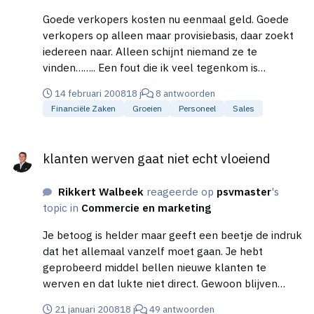
Goede verkopers kosten nu eenmaal geld. Goede
verkopers op alleen maar provisiebasis, daar zoekt
iedereen naar. Alleen schijnt niemand ze te
vinden…….. Een fout die ik veel tegenkom is
beknibbelen op het aannemen van een verkoper.
14 februari 2008
18 j
8 antwoorden
Mijn stelling is dat je beter een goede (en dus
Financiële Zaken
Groeien
Personeel
Sales
duurdere) kan nemen dan iemand die goedkoper
lijkt maar (te) weinig presteert. Zorg alleen wel dat
klanten werven gaat niet echt vloeiend
je zeker bent dat je verkoper ook zo goed is als
klanten werven gaat niet echt vloeiend
hij/zij zegt. Zorg dus voor een gedegen selectie
procedure. Laat je desnoods bijstaan door een
Rikkert Walbeek
reageerde op
psvmaster
's
bevriende relatie in dit proces. Bij voorkeur iemand
topic in
Commercie en marketing
met inzicht in commercie. En check referenties.
Klink simpel, gebeurt te weinig….. Een goede en
Je betoog is helder maar geeft een beetje de indruk
ervaren verkoper heeft echt geen 1,5-2 jaar nodig
dat het allemaal vanzelf moet gaan. Je hebt
om break-even te draaien. Tenzij je hele lange
geprobeerd middel bellen nieuwe klanten te
salescycles hebt. Het volgende punt is om die
werven en dat lukte niet direct. Gewoon blijven
verkoper vervolgens op de juiste wijze aan te gaan
proberen. Adverteren alleen lijkt me niet genoeg.
sturen. Salesmanagement. Verdiep je daar goed in.
21 januari 2008
18 j
49 antwoorden