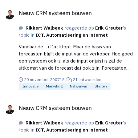
Nieuw CRM systeem bouwen
Nieuw CRM systeem bouwen
Rikkert Walbeek
reageerde op
Erik Greuter
's
topic in
ICT, Automatisering en internet
Vandaar de ;-) Dat klopt. Maar de basis van
forecasten blijft de input van de verkoper. Hoe goed
een systeem ook is, als de input onjuist is zal de
uitkomst van de forecast dat ook zijn. Forecasten
komt met name neer op het reëel inschatten van je
20 november 2007
18 j
21 antwoorden
kansen. Daar gaat het dan ook vaak mis. Om tot
Innovatie
Marketing
Netwerken
Starten
goede forecasts te komen moet je heldere
afspraken maken over forecast/sales stadia. En dan
Nieuw CRM systeem bouwen
nog spelen er ‘ongrijpbare’ factoren een rol. Hoe
Nieuw CRM systeem bouwen
goed een forecast systeem ook is. De verkoper
werkt veelal daarnaast met een eigen (verborgen)
Rikkert Walbeek
reageerde op
Erik Greuter
's
forecast, op de achterkant van een sigarendoos. Mijn
topic in
ICT, Automatisering en internet
ervaring is dat die laatste forecast niet ver naast de