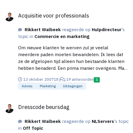
Zowel Nederlandse als buitenlandse. Zoek naar
beter besparen en direct bellen.
Acquisitie voor professionals
onderscheidend vermogen. Ik zie dat nu nog niet.
Acquisitie voor professionals
Het enige waarmee je nu onderscheidend bent is dat
je als lid moet registeren en betalen.
Rikkert Walbeek
reageerde op
Hulpdirecteur
's
topic in
Commercie en marketing
Om nieuwe klanten te werven zul je veelal
meerdere paden moeten bewandelen. Ik lees dat
ze de afgelopen tijd alleen hun bestaande klanten
hebben benaderd. Een prima manier overigens. Maar
het is wel zaak om je acquisitie kanalen altijd ‘open’
13 oktober 2007
18 j
19 antwoorden
1
te houden. Zelfstandigen die zichzelf declarabel
Advies
Marketing
Uitdagingen
maken zouden naar mijn mening 1 dag in de week
moeten besteden aan acquisitie. Altijd, ook als je wel
Dresscode beursdag
opdrachten hebt. Vaak zie je dat men zichzelf full-
Dresscode beursdag
time declarabel maakt. Zodra een opdracht klaar is
gaat men acquireren. En dat gaat zo af en aan. Zo
Rikkert Walbeek
reageerde op
NLServers
's topic
bouw je niets op. Probeer structureel tijd in te
in
Off Topic
bouwen voor het opbouwen van verschillende