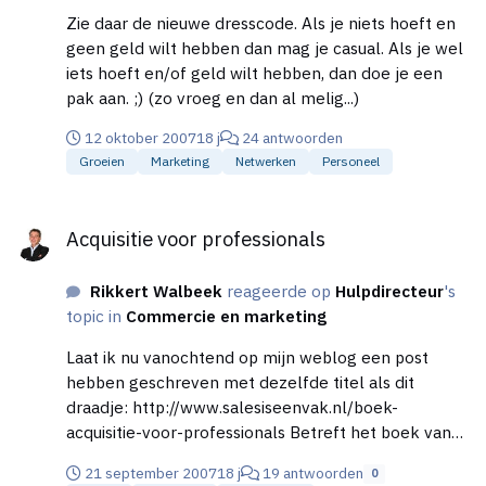
acquisitiekanalen. Cold calling is 1 kanaal. Maar denk
Zie daar de nieuwe dresscode. Als je niets hoeft en
ook aan een weblog, (free) publicity, seminars,
geen geld wilt hebben dan mag je casual. Als je wel
netwerkbijeenkomsten, artikelen publiceren etc.
iets hoeft en/of geld wilt hebben, dan doe je een
Een goede manier om jezelf in de kijker te spelen
pak aan. ;) (zo vroeg en dan al melig...)
zou voor hen kunnen zijn om een soort ‘try-out’ te
bieden. Geef twee uur gratis advies weg als acquisitie
12 oktober 2007
18 j
24 antwoorden
‘kadootje’. Probeer eens een mailing te versturen
Groeien
Marketing
Netwerken
Personeel
met daarin je gratis aanbod. Moet je de brieven wel
nabellen natuurlijk! Als je dat doet in ‘kleine plukjes’
Acquisitie voor professionals
Acquisitie voor professionals
is het ook vaak ook minder vervelend. Neem jezelf
voor om elke week 1 uur te besteden aan cold
calling. Bereid je calls goed voor en DOE het
Rikkert Walbeek
reageerde op
Hulpdirecteur
's
gewoon. Je wordt er vanzelf steeds beter in. Als je
topic in
Commercie en marketing
dit een heel jaar volhoudt komen er echt vanzelf
Laat ik nu vanochtend op mijn weblog een post
waardevolle contacten uit. Die leiden vervolgens
hebben geschreven met dezelfde titel als dit
vanzelf weer tot opdrachten.
draadje: http://www.salesiseenvak.nl/boek-
acquisitie-voor-professionals Betreft het boek van
Jan Willem Seip “Acquisitie voor professionals”. Dit
21 september 2007
18 j
19 antwoorden
0
boek heeft als doelgroep professionals die