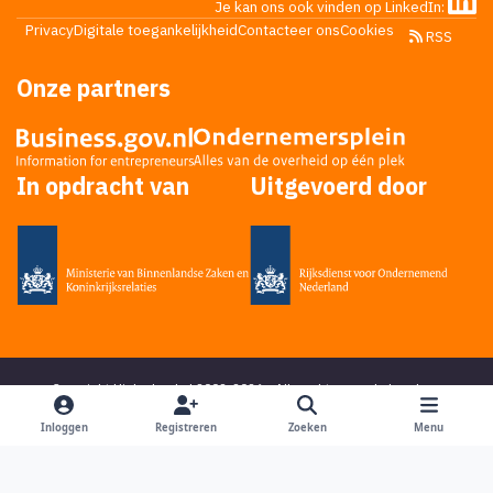
Je kan ons ook vinden op LinkedIn:
te zeggen welke % je kunt hanteren van de
Privacy
Digitale toegankelijkheid
Contacteer ons
Cookies
RSS
brutomarge. Dat verschilt echt per
situatie/branche/bedrijf etc.. Je zult een
Onze partners
bonusschema dus altijd af moeten stemmen op jouw
specifieke situatie. Overigens is het lang niet zo
lastig als het lijkt. In de regel kun je een goed
schema in een paar uur in elkaar zetten. Wel is
In opdracht van
Uitgevoerd door
belangrijk om juiste targets/doelstellingen te
bepalen. Dat is namelijk het uitgangspunt. En het
bepalen van de juiste targets kost veel meer tijd en
inzicht. Maar wat is de achtergrond van je vraag?
Copyright Higherlevel.nl 2002-2026 - Alle rechten voorbehouden -
Privacy statement
- Powered by
Ping Media
&
DoReply
en bedacht door
Mikky
Inloggen
Registreren
Zoeken
Menu