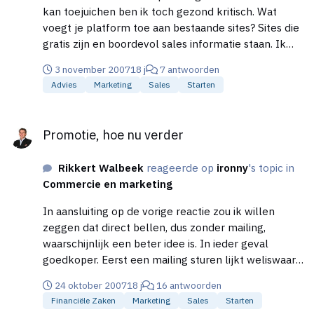
kan toejuichen ben ik toch gezond kritisch. Wat
voegt je platform toe aan bestaande sites? Sites die
gratis zijn en boordevol sales informatie staan. Ik
geloof persoonlijk niet in het betalen voor
3 november 2007
18 j
7 antwoorden
informatie die op andere plekken gratis beschikbaar
Advies
Marketing
Sales
Starten
is. Je model zou naar mijn mening niet moeten zijn
gebaseerd op betalende leden. Daar ga je het niet
Promotie, hoe nu verder
mee redden. Als je er een verdienmodel aan wilt
Promotie, hoe nu verder
hangen zul je dat op andere manieren moeten doen.
Een forum voor verkopers is al meermaals eerder
Rikkert Walbeek
reageerde op
ironny
's topic in
geprobeerd, zonder bijzonder resultaat. De meeste
Commercie en marketing
initiatieven op dat vlak die ik voorbij heb zien komen
hebben het niet gered. Lege forums, geen
In aansluiting op de vorige reactie zou ik willen
onderwerpen en gen reacties. Bied je informatie
zeggen dat direct bellen, dus zonder mailing,
gratis aan, zonder inschrijfgeld of registratie eisen.
waarschijnlijk een beter idee is. In ieder geval
Probeer je geld te verdienen met advertenties,
goedkoper. Eerst een mailing sturen lijkt weliswaar
banners of andere ludieke acties. Dat zal al moeilijk
‘makkelijker’ bellen, maar in de praktijk zullen velen
genoeg zijn. Maar kijk ook eens goed rond op
24 oktober 2007
18 j
16 antwoorden
je mailing niet hebben gelezen. Zeker als je niet
internet, er zijn al meerdere vergelijkbare sites.
Financiële Zaken
Marketing
Sales
Starten
veel budget hebt kun je jezelf die postzegels dan