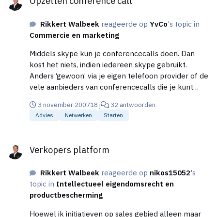
Opzetten conference call
input veelal incorrect. Als de verkopers hier
onderdeel van worden gemaakt en ze wordt
bijgebracht wat het doel en het nut is van goede
Rikkert Walbeek
reageerde op
YvCo
's topic in
prognoses dan wordt de input ineens veel beter….
Commercie en marketing
Overigens zijn het niet alleen verkopers die niet zo
Middels skype kun je conferencecalls doen. Dan
goed zijn het kunnen inschatten. Sterker nog, ‘de
kost het niets, indien iedereen skype gebruikt.
rest’ is er nog veel slechter in ;-)
Anders ‘gewoon’ via je eigen telefoon provider of de
vele aanbieders van conferencecalls die je kunt
vinden met Google. Daar vind je in de meeste
3 november 2007
18 j
32 antwoorden
gevallen alle informatie inclusief de kosten.
Advies
Netwerken
Starten
Verkopers platform
Verkopers platform
Rikkert Walbeek
reageerde op
nikos15052
's
topic in
Intellectueel eigendomsrecht en
productbescherming
Hoewel ik initiatieven op sales gebied alleen maar