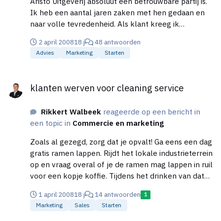
Aristo Uitgeverij absoluut een betrouwbare partij is.
Ik heb een aantal jaren zaken met hen gedaan en
naar volle tevredenheid. Als klant kreeg ik
inderdaad de facturen van advertenties pas achteraf.
2 april 2008
18 j
48 antwoorden
Gezeur heb ik nooit met hen gehad. Wel gratis
Advies
Marketing
Starten
advies en een partij die met ons meedacht.
klanten werven voor cleaning service
klanten werven voor cleaning service
Rikkert Walbeek
reageerde op een bericht in
een topic in
Commercie en marketing
Zoals al gezegd, zorg dat je opvalt! Ga eens een dag
gratis ramen lappen. Rijdt het lokale industrieterrein
op en vraag overal of je de ramen mag lappen in ruil
voor een kopje koffie. Tijdens het drinken van dat
‘kopje koffie’ heb je dan mooi de tijd om even je
1 april 2008
18 j
14 antwoorden
1
kaartje/folder achter te laten en te informeren of
Marketing
Sales
Starten
ze niet toe zijn aan een nieuwe glazenwasser. Je