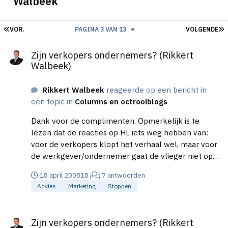
Walbeek
EERSTE PAGINA
L
VOR.
PAGINA 3 VAN 13
VOLGENDE
Zijn verkopers ondernemers? (Rikkert Walbeek)
Zijn verkopers ondernemers? (Rikkert
Walbeek)
Rikkert Walbeek
reageerde op een bericht in
een topic in
Columns en octrooiblogs
Dank voor de complimenten. Opmerkelijk is te
lezen dat de reacties op HL iets weg hebben van:
voor de verkopers klopt het verhaal wel, maar voor
de werkgever/ondernemer gaat de vlieger niet op.
Mijn oorspronkelijke lezerspubliek in SalesExpert
18 april 2008
18 j
7 antwoorden
reageerde juist andersom: mooi verhaal, helemaal
Advies
Marketing
Stoppen
waar aangaande de werkgevers, maar voor
verkopers gaat dit niet op. Blijkbaar bekijken
Zijn verkopers ondernemers? (Rikkert Walbeek)
mensen zaken vanuit hun eigen optiek….
Zijn verkopers ondernemers? (Rikkert