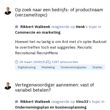
kunt zelfs de lokale pers inschakelen bij je actie.
Op zoek naar een bedrijfs- of productnaam (verzameltopic)
“Glazenwasserbedrijf X zorgt vandaag voor een
Op zoek naar een bedrijfs- of productnaam
schoon industriebedrijf”, een mooie kop voor de
(verzameltopic)
lokale krant. Maak foto’s van je actie en gebruik die
weer voor (free) publicity. Maar doe in ieder geval
Rikkert Walbeek
reageerde op
Henk
's topic in
iets origineels. Iets dat opvalt. Reken maar dat dit
Commercie en marketing
soort acties ‘blijven hangen’.
Hoewel het nu lastig is om Ard met z’n optie Buskruit
te overtreffen toch wat suggesties: Recruitic
Recruitional RecruitMens
28 maart 2008
18 j
3287 antwoorden
Digitalisering
Marketing
Ondernemingsplan
Starten
Vertegenwoordiger aannemen: vast of variabel betalen?
Vertegenwoordiger aannemen: vast of
variabel betalen?
Rikkert Walbeek
reageerde op
Vino33
's topic in
Ondernemingsplan en businessplanning