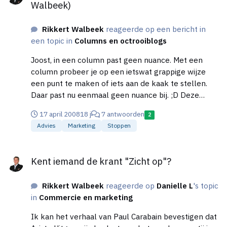
Walbeek)
Rikkert Walbeek
reageerde op een bericht in
een topic in
Columns en octrooiblogs
Joost, in een column past geen nuance. Met een
column probeer je op een ietswat grappige wijze
een punt te maken of iets aan de kaak te stellen.
Daar past nu eenmaal geen nuance bij. ;D Deze
column is verschenen in het magazine SalesExpert.
17 april 2008
18 j
7 antwoorden
2
Een tijdschrift voor salesmensen. Het lezerspubliek
Advies
Marketing
Stoppen
bestaat uit verkopers, salesmanagers en
ondernemers. Ik spreek ook nadrukkelijk over
Kent iemand de krant "Zicht op"?
werkgevers in mijn column. Dat hoeven dus niet
Kent iemand de krant "Zicht op"?
altijd ook ondernemers te zijn……
Rikkert Walbeek
reageerde op
Danielle L
's topic
in
Commercie en marketing
Ik kan het verhaal van Paul Carabain bevestigen dat