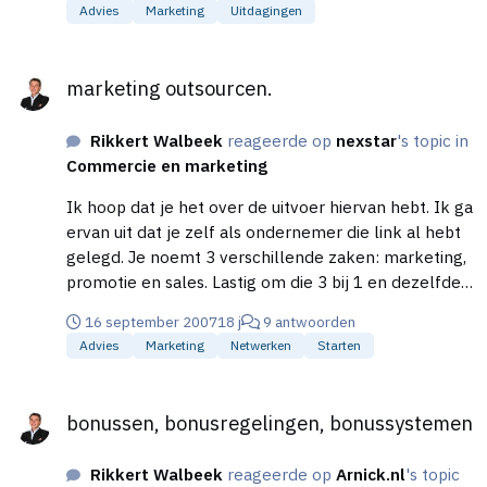
Advies
Marketing
Uitdagingen
problemen hebben met acquisitie. Misschien kunnen
ze daar wat mee. Ik deel de mening van Nils dat het
marketing outsourcen.
beste is om het zelf te doen. Een professional, zeker
marketing outsourcen.
als een-pitter, is lastig te ‘verkopen’ door een bureau.
De kracht ligt namelijk veelal in die persoon zelf. En
Rikkert Walbeek
reageerde op
nexstar
's topic in
dat is door een ander lastig te verkopen.
Commercie en marketing
Ik hoop dat je het over de uitvoer hiervan hebt. Ik ga
ervan uit dat je zelf als ondernemer die link al hebt
gelegd. Je noemt 3 verschillende zaken: marketing,
promotie en sales. Lastig om die 3 bij 1 en dezelfde
leverancier te vinden. Marketing outsourcen kun je
16 september 2007
18 j
9 antwoorden
volgens mij prima doen door het inhuren van een
Advies
Marketing
Netwerken
Starten
freelancer die, die activiteiten voor je oppakt. Ook
zijn er voldoende marketingbureaus die dit voor je
bonussen, bonusregelingen, bonussystemen
kunnen doen. Promotie is een ruim begrip. Er zijn
bonussen, bonusregelingen, bonussystemen
promotiebedrijven die met (sales)promotors
werken. Als voorbeeld zijn dat de studenten die op
Rikkert Walbeek
reageerde op
Arnick.nl
's topic
zaterdag in een drukke winkelstraat