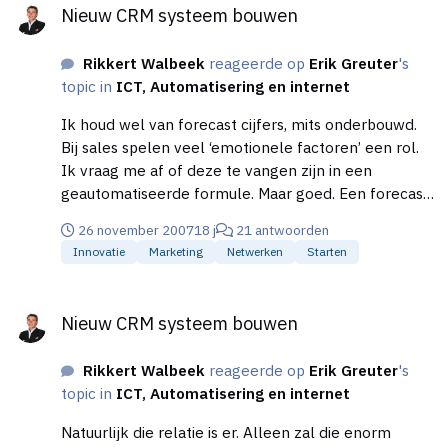
Nieuw CRM systeem bouwen
zit. Overigens vinden de meeste verkopers die ik ken
het helemaal niet zo erg om het CRM systeem van
Rikkert Walbeek
reageerde op
Erik Greuter
's
input te voorzien. Mits ze maar zien dat zij daar zelf
topic in
ICT, Automatisering en internet
ook wat aan hebben. Wat de ‘zin tot invoeren van
gegevens’ doet afnemen is als er verder niets met
Ik houd wel van forecast cijfers, mits onderbouwd.
die informatie gebeurt of als het alleen maar
Bij sales spelen veel ‘emotionele factoren’ een rol.
bedoeld is om het management van informatie te
Ik vraag me af of deze te vangen zijn in een
voorzien. Verkopers zijn zelf ook continu met hun
geautomatiseerde formule. Maar goed. Een forecast
eigen forecast bezig. Al is het maar ‘in hun hoofd’ of
tool kan wel een hulpmiddel zijn om een
op de eerder genoemde achterkant van de
26 november 2007
18 j
21 antwoorden
‘emotionele forecast’ te toetsen. Dus een oplossing
sigarendoos. Indien het CRM systeem daarin kan
Innovatie
Marketing
Netwerken
Starten
die mij helpt bij het maken van mijn forecast is
voorzien zullen de meeste geen problemen hebben
welkom. Een oplossing die de forecast voor mij
Nieuw CRM systeem bouwen
met het invoeren van gegevens.
maakt, tja dat is wat anders…..
Nieuw CRM systeem bouwen
Rikkert Walbeek
reageerde op
Erik Greuter
's
topic in
ICT, Automatisering en internet
Natuurlijk die relatie is er. Alleen zal die enorm