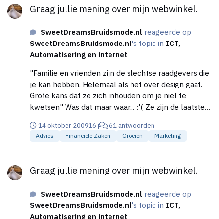
Graag jullie mening over mijn webwinkel.
SweetDreamsBruidsmode.nl
reageerde op
SweetDreamsBruidsmode.nl
's topic in
ICT,
Automatisering en internet
"Familie en vrienden zijn de slechtse raadgevers die
je kan hebben. Helemaal als het over design gaat.
Grote kans dat ze zich inhouden om je niet te
kwetsen" Was dat maar waar... :'( Ze zijn de laatsten
die zich inhouden om mij niet te kwetsen... Ze zijn
14 oktober 2009
16 j
61 antwoorden
erg kritisch , eerlijk, hard. Ze vinden iets niet gauw
Advies
Financiële Zaken
Groeien
Marketing
goed genoeg (hooguit "net echt") , zeker niet als ik
er mee kom. Ze zagen bv weinig tot niets in mijn
Graag jullie mening over mijn webwinkel.
plannen, het leek ze een wonder als mijn plannen ,
Graag jullie mening over mijn webwinkel.
helemaal in deze tijden van crisis, goedgekeurd
zouden worden. Dat is gewoon hun instelling naar
SweetDreamsBruidsmode.nl
reageerde op
mij toe. Maar mischien is het een familie smaak ;
SweetDreamsBruidsmode.nl
's topic in
ICT,
zakelijk, eigenwijs, sober zwart met wat highlights.
Automatisering en internet