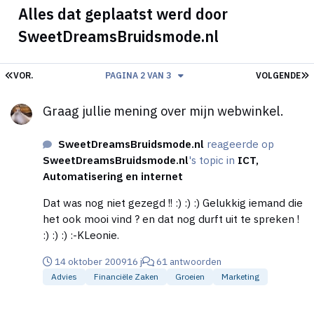
Alles dat geplaatst werd door
SweetDreamsBruidsmode.nl
EERSTE PAGINA
L
VOR.
PAGINA 2 VAN 3
VOLGENDE
Graag jullie mening over mijn webwinkel.
Graag jullie mening over mijn webwinkel.
SweetDreamsBruidsmode.nl
reageerde op
SweetDreamsBruidsmode.nl
's topic in
ICT,
Automatisering en internet
Dat was nog niet gezegd !! :) :) :) Gelukkig iemand die
het ook mooi vind ? en dat nog durft uit te spreken !
:) :) :) :-KLeonie.
14 oktober 2009
16 j
61 antwoorden
Advies
Financiële Zaken
Groeien
Marketing
Graag jullie mening over mijn webwinkel.