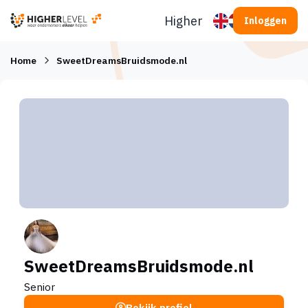
Ga naar inhoud
Higherlevel
Inloggen
Home
SweetDreamsBruidsmode.nl
SweetDreamsBruidsmode.nl
Senior
Bekijk profiel