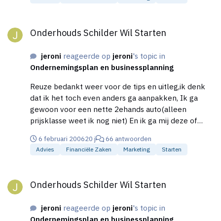
me probleemloos inschrijven Beankt weer
Onderhouds Schilder Wil Starten
Onderhouds Schilder Wil Starten
jeroni
reageerde op
jeroni
's topic in
Ondernemingsplan en businessplanning
Reuze bedankt weer voor de tips en uitleg,ik denk
dat ik het toch even anders ga aanpakken, Ik ga
gewoon voor een nette 2ehands auto(alleen
prijsklasse weet ik nog niet) En ik ga mij deze of
volgende week in laten schrijven bij de KVK En ik ga
6 februari 2006
20 j
66 antwoorden
een betaalbare drukker zoeken voor mijn
Advies
Financiële Zaken
Marketing
Starten
briefpapier en visitekaartjes, Ik ga gewoon beginnen
met Folders,en visite kaartjes uitdelen eerst maar
Onderhouds Schilder Wil Starten
eens kijken of ik klanten kan vinden voordat ik
Onderhouds Schilder Wil Starten
verdere stappen ga nemen,krijg ik geen of haast
geen reacties op mijn folders en visitekaartjes dan
jeroni
reageerde op
jeroni
's topic in
moet ik maar serieus overwegen om door te zetten
Ondernemingsplan en businessplanning