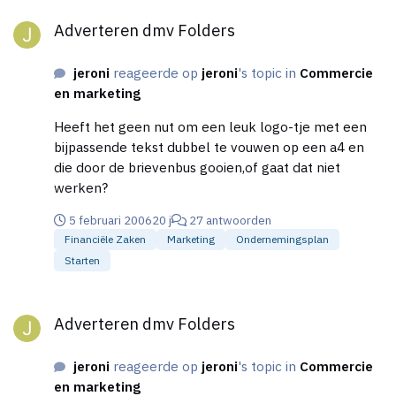
Adverteren dmv Folders
Adverteren dmv Folders
jeroni
reageerde op
jeroni
's topic in
Commercie
en marketing
Heeft het geen nut om een leuk logo-tje met een
bijpassende tekst dubbel te vouwen op een a4 en
die door de brievenbus gooien,of gaat dat niet
werken?
5 februari 2006
20 j
27 antwoorden
Financiële Zaken
Marketing
Ondernemingsplan
Starten
Adverteren dmv Folders
Adverteren dmv Folders
jeroni
reageerde op
jeroni
's topic in
Commercie
en marketing