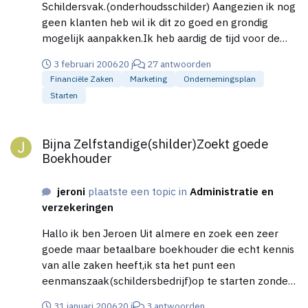
Schildersvak.(onderhoudsschilder) Aangezien ik nog
geen klanten heb wil ik dit zo goed en grondig
mogelijk aanpakken.Ik heb aardig de tijd voor de
nodige voorbereiding want ik ga 1Juni starten. Hoe
3 februari 2006
20 j
27 antwoorden
kan ik het best gaan adverteren en hoe ver van te
Financiële Zaken
Marketing
Ondernemingsplan
voren zal ik gaan beginnen met klanten werven. Ik
Starten
heb al een logo en een brief opgesteld,ik wil hier
een folder van maken en die rond gaan brengen ook
Bijna Zelfstandige(shilder)Zoekt goede Boekhouder
hier geld hoe ver van te voren zal ik dat gaan doen?
Bijna Zelfstandige(shilder)Zoekt goede
En op wat voor papier zou ik die folder afdrukken?
Boekhouder
Ik heb het nu op gewoon papier gedaan maar dat
vind ik zo goedkoop staan,moet ik het zo in de bus
jeroni
plaatste een topic in
Administratie en
doen of in een envelop? Alle hulp\advies is welkom
verzekeringen
Hallo ik ben Jeroen Uit almere en zoek een zeer
goede maar betaalbare boekhouder die echt kennis
van alle zaken heeft,ik sta het punt een
eenmanszaak(schildersbedrijf)op te starten zonder
opstartkapitaal. Ik wil dat deze boekhouder mijn
31 januari 2006
20 j
3 antwoorden