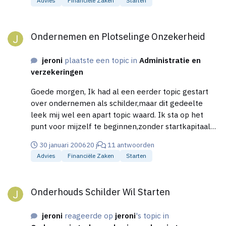
Advies
Financiële Zaken
Starten
Ondernemen en Plotselinge Onzekerheid
Ondernemen en Plotselinge Onzekerheid
jeroni
plaatste een topic in
Administratie en
verzekeringen
Goede morgen, Ik had al een eerder topic gestart
over ondernemen als schilder,maar dit gedeelte
leek mij wel een apart topic waard. Ik sta op het
punt voor mijzelf te beginnen,zonder startkapitaal
spaarcentjes of wat dan ook. Ik weet dat dit is wat ik
30 januari 2006
20 j
11 antwoorden
echt wil,maar nu ben ik opeens vreselijk onzeker en
Advies
Financiële Zaken
Starten
er gaat van alles door mijn hoofd,en ik wil weten
hoe ik hier mee om moet gaan,en of er mensen zijn
Onderhouds Schilder Wil Starten
die hetzelfde ervaren,de volgende dingen houden
Onderhouds Schilder Wil Starten
mij bezig, -Schilder is nogal Seizoens gebonden,wat
doe ik nu als ik bv aan buitenklusje aan het doen
jeroni
reageerde op
jeroni
's topic in
ben,en het gaat een paar dagen regenen dan weet