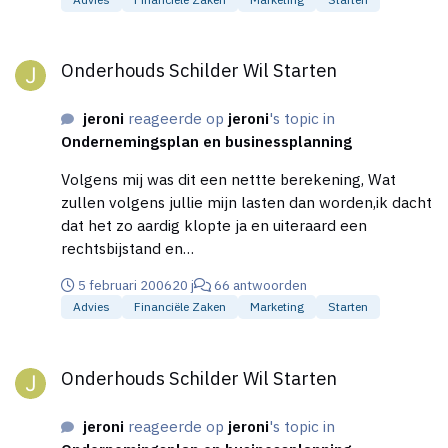
voor alle kosten inclusief verzekeringen
regendagen\vakantiedagen belasting gewoon alle
Onderhouds Schilder Wil Starten
kosten?
Onderhouds Schilder Wil Starten
jeroni
reageerde op
jeroni
's topic in
Ondernemingsplan en businessplanning
Volgens mij was dit een nettte berekening, Wat
zullen volgens jullie mijn lasten dan worden,ik dacht
dat het zo aardig klopte ja en uiteraard een
rechtsbijstand en
arbeidsongeschiktheidsverzekering.
5 februari 2006
20 j
66 antwoorden
Advies
Financiële Zaken
Marketing
Starten
Onderhouds Schilder Wil Starten
Onderhouds Schilder Wil Starten
jeroni
reageerde op
jeroni
's topic in