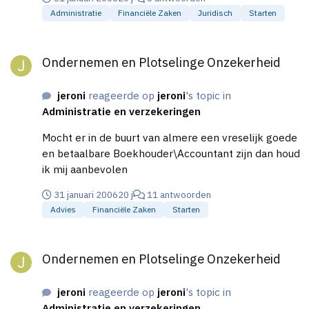
totale boekhouding gaat doen,en voor mij uitrekend
Administratie
Financiële Zaken
Juridisch
Starten
wat mijn maandlasten worden,en hoe ik de
verdeling van mijn inkomsten moet gaan indelen,bv
Ondernemen en Plotselinge Onzekerheid
welk deel voor belasting,welk deel voor mijzelf als
Ondernemen en Plotselinge Onzekerheid
loon,verzekeringen,,,gewoon alles... Ben jij een
boekhouder die aan mijn eisen voldoet en die in de
jeroni
reageerde op
jeroni
's topic in
buurt woont,en zorgt kan,en die gaat zorgen dat
Administratie en verzekeringen
mijn bedrijfje uit de grond komt,dan kun je hier
antwoorden of mij een email sturen, bedankt
Mocht er in de buurt van almere een vreselijk goede
en betaalbare Boekhouder\Accountant zijn dan houd
ik mij aanbevolen
31 januari 2006
20 j
11 antwoorden
Advies
Financiële Zaken
Starten
Ondernemen en Plotselinge Onzekerheid
Ondernemen en Plotselinge Onzekerheid
jeroni
reageerde op
jeroni
's topic in
Administratie en verzekeringen