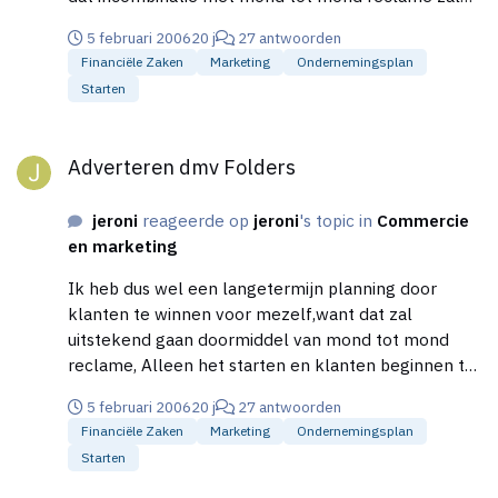
dit denk ik best effectief zijn Alleen nog de korte
5 februari 2006
20 j
27 antwoorden
termijn strategie,daar ben ik nog niet uit Bedankt
Financiële Zaken
Marketing
Ondernemingsplan
Starten
Adverteren dmv Folders
Adverteren dmv Folders
jeroni
reageerde op
jeroni
's topic in
Commercie
en marketing
Ik heb dus wel een langetermijn planning door
klanten te winnen voor mezelf,want dat zal
uitstekend gaan doormiddel van mond tot mond
reclame, Alleen het starten en klanten beginnen te
krijgen vind ik nog een beetje lastig om daarvoor
5 februari 2006
20 j
27 antwoorden
een effectieve strategie te bedenken bedankt
Financiële Zaken
Marketing
Ondernemingsplan
Starten