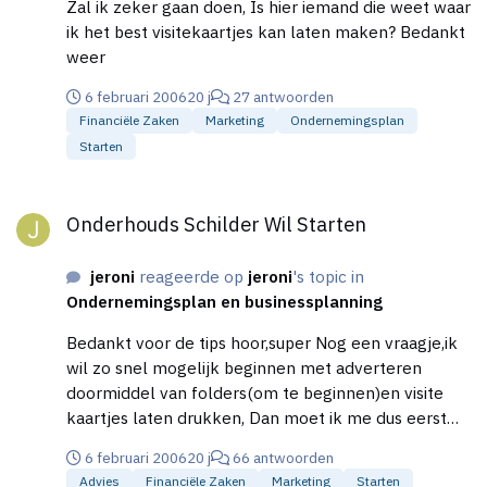
Zal ik zeker gaan doen, Is hier iemand die weet waar
ik het best visitekaartjes kan laten maken? Bedankt
weer
6 februari 2006
20 j
27 antwoorden
Financiële Zaken
Marketing
Ondernemingsplan
Starten
Onderhouds Schilder Wil Starten
Onderhouds Schilder Wil Starten
jeroni
reageerde op
jeroni
's topic in
Ondernemingsplan en businessplanning
Bedankt voor de tips hoor,super Nog een vraagje,ik
wil zo snel mogelijk beginnen met adverteren
doormiddel van folders(om te beginnen)en visite
kaartjes laten drukken, Dan moet ik me dus eerst
inschrijven bij KVK voor btw nummer en zo moet ik
6 februari 2006
20 j
66 antwoorden
verder nog iets meenemen daar naartoe,of kan ik
Advies
Financiële Zaken
Marketing
Starten