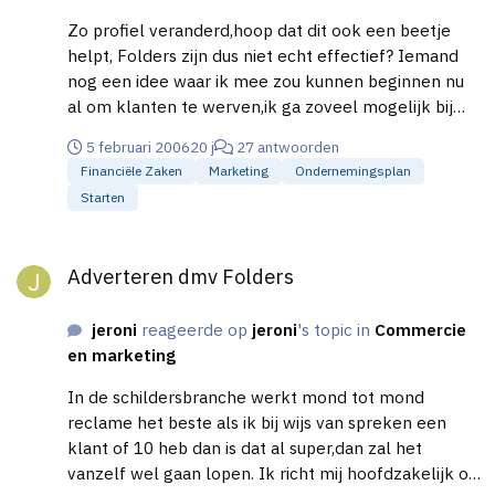
Zo profiel veranderd,hoop dat dit ook een beetje
helpt, Folders zijn dus niet echt effectief? Iemand
nog een idee waar ik mee zou kunnen beginnen nu
al om klanten te werven,ik ga zoveel mogelijk bij
particulieren werken(althans dat is mijn streven).
5 februari 2006
20 j
27 antwoorden
Zoek dus een snel werkende methode om klanten
Financiële Zaken
Marketing
Ondernemingsplan
te werven Bedankt mensen voor alle hulp zover
Starten
Adverteren dmv Folders
Adverteren dmv Folders
jeroni
reageerde op
jeroni
's topic in
Commercie
en marketing
In de schildersbranche werkt mond tot mond
reclame het beste als ik bij wijs van spreken een
klant of 10 heb dan is dat al super,dan zal het
vanzelf wel gaan lopen. Ik richt mij hoofdzakelijk op