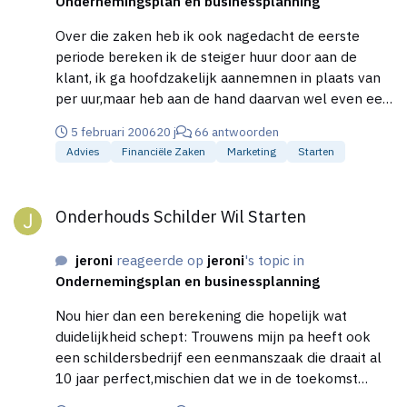
Ondernemingsplan en businessplanning
Over die zaken heb ik ook nagedacht de eerste
periode bereken ik de steiger huur door aan de
klant, ik ga hoofdzakelijk aannemnen in plaats van
per uur,maar heb aan de hand daarvan wel even een
uurloon berekent,en werk inschatten is geen punt
5 februari 2006
20 j
66 antwoorden
voor mij bij mijn huidige baas is dat ook geen punt.
Advies
Financiële Zaken
Marketing
Starten
Maar wat vind je van de berekening moet toch goed
te doen zijn of niet? En wat de onderhoudskoten
Onderhouds Schilder Wil Starten
voor de auto deze waren niet meegerekent,als ik
Onderhouds Schilder Wil Starten
daar maximaal 50 euro per maand voor uittrek zit ik
ook wel netjes denk ik dus dan kom ik om en nabij
jeroni
reageerde op
jeroni
's topic in
de 750 euro per maand vaste lasten
Ondernemingsplan en businessplanning
Nou hier dan een berekening die hopelijk wat
duidelijkheid schept: Trouwens mijn pa heeft ook
een schildersbedrijf een eenmanszaak die draait al
10 jaar perfect,mischien dat we in de toekomst
elkaar gaan helpen maar dat is niet de opzet