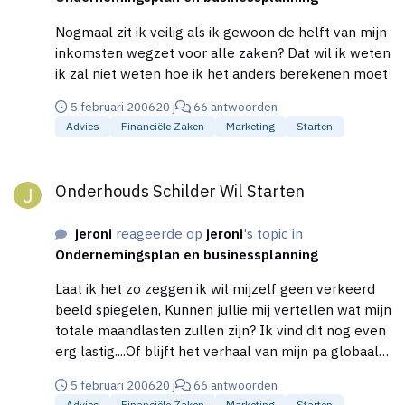
of niet,maar nogmaals de wil is er echt hoor!!!!!! En
jullie hebben allemaal gelijk hoor wat betreft de
Nogmaal zit ik veilig als ik gewoon de helft van mijn
auto,moet gewoon een 2ehands zijn over paar jaar
inkomsten wegzet voor alle zaken? Dat wil ik weten
kan ik altijd nog nieuw kopen,hoop dat ik een zeer
ik zal niet weten hoe ik het anders berekenen moet
nettte(betaalbare)kan vinden Bedankt weer
5 februari 2006
20 j
66 antwoorden
Advies
Financiële Zaken
Marketing
Starten
Onderhouds Schilder Wil Starten
Onderhouds Schilder Wil Starten
jeroni
reageerde op
jeroni
's topic in
Ondernemingsplan en businessplanning
Laat ik het zo zeggen ik wil mijzelf geen verkeerd
beeld spiegelen, Kunnen jullie mij vertellen wat mijn
totale maandlasten zullen zijn? Ik vind dit nog even
erg lastig....Of blijft het verhaal van mijn pa globaal
goed genoeg of ga ik het daar niet mee redden....
5 februari 2006
20 j
66 antwoorden
Dus zeg maar 4500 per week en de helft wegzetten
Advies
Financiële Zaken
Marketing
Starten