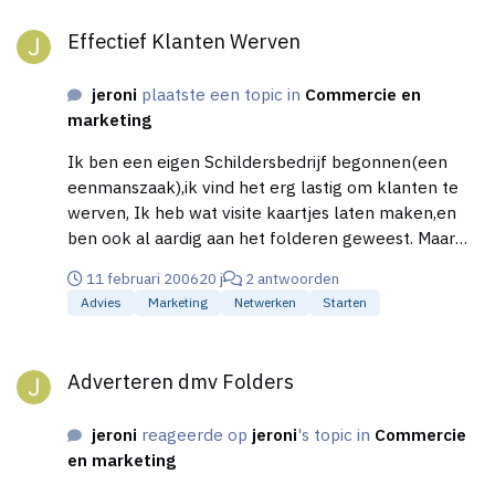
Effectief Klanten Werven
Effectief Klanten Werven
jeroni
plaatste een topic in
Commercie en
marketing
Ik ben een eigen Schildersbedrijf begonnen(een
eenmanszaak),ik vind het erg lastig om klanten te
werven, Ik heb wat visite kaartjes laten maken,en
ben ook al aardig aan het folderen geweest. Maar
om welke reden dan ook geeft dit absoluut niet het
11 februari 2006
20 j
2 antwoorden
gewenste resultaat.Ik richt mij hoofdzakelijk op
Advies
Marketing
Netwerken
Starten
Particulieren,ik heb ook al stucadoorsbedrijven
gezocht want waar gestuct word moet ook
Adverteren dmv Folders
geschilderd worden,ook daar nog geen succes mee,
Adverteren dmv Folders
Hoop dat er mensen(collegas)zijn die mij van wat
goede tips kunnen voorzien Bedankt
jeroni
reageerde op
jeroni
's topic in
Commercie
en marketing