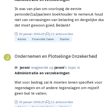
Ik was van plan om voorlopig de eerste
perionde(1a2jaar)een boekhouder te nemen,ik houd
niet van verrassingen van belasting en dergelijke dus
dat moet gewoon goed, Bedankt
30 januari 2006
20 j
11 antwoorden
Advies
Financiële Zaken
Starten
Ondernemen en Plotselinge Onzekerheid
Ondernemen en Plotselinge Onzekerheid
jeroni
reageerde op
jeroni
's topic in
Administratie en verzekeringen
Wat voor bedrag zal ik moeten lenen specifiek voor
regendagen en of andere tegenslagen om mijzelf
geen buil te vallen,
30 januari 2006
20 j
11 antwoorden