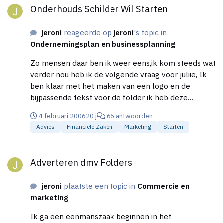
helemaal klaar voor, Alleen nog zien klanten\werk
Onderhouds Schilder Wil Starten
te krijgen je moet ergens beginnen
jeroni
reageerde op
jeroni
's topic in
Ondernemingsplan en businessplanning
Zo mensen daar ben ik weer eens,ik kom steeds wat
verder nou heb ik de volgende vraag voor juliie, Ik
ben klaar met het maken van een logo en de
bijpassende tekst voor de folder ik heb deze
afgedrukt(zelf)op gewoon papier,maar ik wil
4 februari 2006
20 j
66 antwoorden
natuurlijk keurig voor de dag komen en zo een vlut
Advies
Financiële Zaken
Marketing
Starten
papiertje vind ik zelf nogal goedkoop staan als ik dat
zo in mijn brievenbus zou krijgen,hebben jullie
Adverteren dmv Folders
ideeen om dat netter aan te pakken,en hebben jullie
Adverteren dmv Folders
ook enig idee hoe ver van te voren ik moet beginnen
met het posten van de folders(ik strat 1JUNI)? En
jeroni
plaatste een topic in
Commercie en
zijn er nog meer dingen die ik kan doen om klanten
marketing
te benaderen? Bedankt weer
Ik ga een eenmanszaak beginnen in het