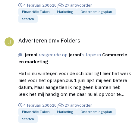
de particuliere markt
4 februari 2006
20 j
27 antwoorden
Financiële Zaken
Marketing
Ondernemingsplan
Starten
Adverteren dmv Folders
Adverteren dmv Folders
jeroni
reageerde op
jeroni
's topic in
Commercie
en marketing
Het is nu winter,en voor de schilder ligt hier het werk
niet voor het oprapen,dus 1 juni lijkt mij een betere
datum, Maar aangezien ik nog geen klanten heb
leek het mij handig om me daar nu al op voor te
bereiden, En hoe en wanneer ik daar het best mee
4 februari 2006
20 j
27 antwoorden
kan beginnen. Ik hoop dat jullie daarmee helpen
Financiële Zaken
Marketing
Ondernemingsplan
kunnen,ik dacht zelf aan folders maar als er een
Starten
betere\effectievere manier voor is hoor ik dat graag,
De eerdere onzekerheid is weg hoor, Ben er
Onderhouds Schilder Wil Starten