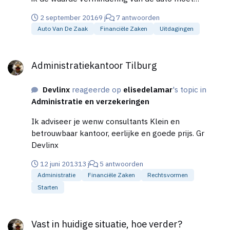
afschrijven. De auto komt op de balans en kan ik er
2 september 2016
9 j
7 antwoorden
over afschrijven of zijn de maandelijkse
Auto Van De Zaak
Financiële Zaken
Uitdagingen
leasebedragen juist de afschrijving? Of allebei? Gr
Devlinx
Administratiekantoor Tilburg
Administratiekantoor Tilburg
Devlinx
reageerde op
elisedelamar
's topic in
Administratie en verzekeringen
Ik adviseer je wenw consultants Klein en
betrouwbaar kantoor, eerlijke en goede prijs. Gr
Devlinx
12 juni 2013
13 j
5 antwoorden
Administratie
Financiële Zaken
Rechtsvormen
Starten
Vast in huidige situatie, hoe verder?
Vast in huidige situatie, hoe verder?