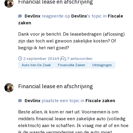
Financial lease en afschrijving
Devlinx
reageerde op
Devlinx
's topic in
Fiscale
zaken
Dank voor je bericht. De leasebedragen (aflossing)
zijn dan toch wel gewoon zakelijke kosten? Of
begrijp ik het niet goed?
2 september 2016
9 j
7 antwoorden
Auto Van De Zaak
Financiële Zaken
Uitdagingen
Financial lease en afschrijving
Financial lease en afschrijving
Devlinx
plaatste een topic in
Fiscale zaken
Beste allen, ik kom er niet uit. Voornemen is om
middels financial lease een zakelijke auto (volledig
elektrisch) aan te schaffen. Ik vraag me af of en hoe
ik de waarde vermindering van de auto moet