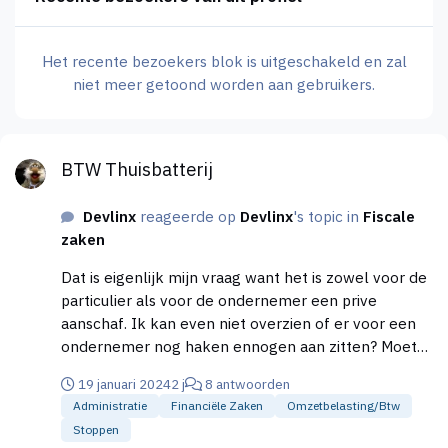
Het recente bezoekers blok is uitgeschakeld en zal
niet meer getoond worden aan gebruikers.
BTW Thuisbatterij
BTW Thuisbatterij
Devlinx
reageerde op
Devlinx
's topic in
Fiscale
zaken
Dat is eigenlijk mijn vraag want het is zowel voor de
particulier als voor de ondernemer een prive
aanschaf. Ik kan even niet overzien of er voor een
ondernemer nog haken ennogen aan zitten? Moet
deze aanschaf bv op prive naam of op zakelijke
19 januari 2024
2 j
8 antwoorden
naam worden gedaan voir btw teruggave? Is dit voor
Administratie
Financiële Zaken
Omzetbelasting/btw
de ondernemer ook een aftrekbare investering?
Stoppen
Komt dit in aanmerking voor andere regelingen