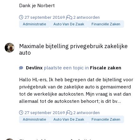
Dank je Norbert
27 september 2016
9 j
2 antwoorden
Administratie
Auto Van De Zaak
Financiële Zaken
Maximale bijtelling privegebruik zakelijke auto
Maximale bijtelling privegebruik zakelijke
auto
Devlinx
plaatste een topic in
Fiscale zaken
Hallo HL-ers, Ik heb begrepen dat de bijtelling voor
privégebruik van de zakelijke auto is gemaximeerd
tot de werkelijke autokosten. Mijn vraag is wat dan
allemaal tot de autokosten behoort; is dit bv
inclusief of exclusief de afschrijving op de auto? Gr
27 september 2016
9 j
2 antwoorden
Dev
Administratie
Auto Van De Zaak
Financiële Zaken
Financial lease en afschrijving