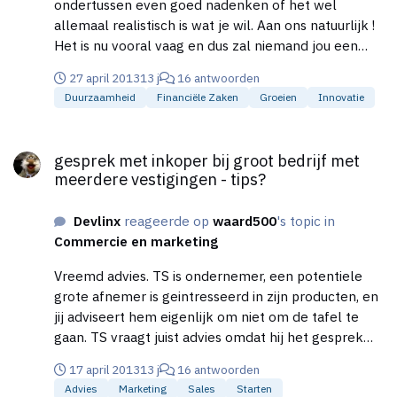
ondertussen even goed nadenken of het wel
allemaal realistisch is wat je wil. Aan ons natuurlijk !
Het is nu vooral vaag en dus zal niemand jou een
zinnig antwoord kunnen geven Gr Devlinx
27 april 2013
13 j
16 antwoorden
Duurzaamheid
Financiële Zaken
Groeien
Innovatie
gesprek met inkoper bij groot bedrijf met meerdere vestigingen
gesprek met inkoper bij groot bedrijf met
meerdere vestigingen - tips?
Devlinx
reageerde op
waard500
's topic in
Commercie en marketing
Vreemd advies. TS is ondernemer, een potentiele
grote afnemer is geintresseerd in zijn producten, en
jij adviseert hem eigenlijk om niet om de tafel te
gaan. TS vraagt juist advies omdat hij het gesprek
wel aangaat maar er geen ervaring in heeft. @TS:
17 april 2013
13 j
16 antwoorden
naast de eerder gegeven adviezen kun je
Advies
Marketing
Sales
Starten