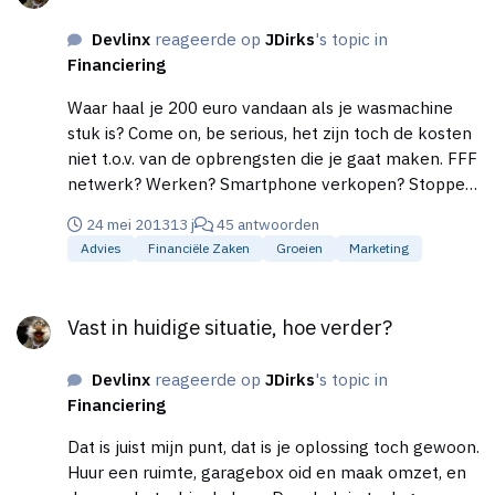
Devlinx
reageerde op
JDirks
's topic in
Financiering
Waar haal je 200 euro vandaan als je wasmachine
stuk is? Come on, be serious, het zijn toch de kosten
niet t.o.v. van de opbrengsten die je gaat maken. FFF
netwerk? Werken? Smartphone verkopen? Stoppen
met roken. Slangetje verkopen. Weet ik veel, jij wilt
24 mei 2013
13 j
45 antwoorden
ondernemen dus je zult er zelf iets voor moeten
Advies
Financiële Zaken
Groeien
Marketing
doen of laten. Ik zie niet in waarom je niet gewoon
een baan erbij kunt nemen. Gr Devlinx
Vast in huidige situatie, hoe verder?
Vast in huidige situatie, hoe verder?
Devlinx
reageerde op
JDirks
's topic in
Financiering
Dat is juist mijn punt, dat is je oplossing toch gewoon.
Huur een ruimte, garagebox oid en maak omzet, en