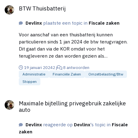
BTW Thuisbatterij
BTW Thuisbatterij
Devlinx
plaatste een topic in
Fiscale zaken
Voor aanschaf van een thuisbatterij kunnen
particulieren sinds 1 jan 2024 de btw terugvragen.
Dit gaat dan via de KOR omdat voor het
terugleveren ze dan worden gezien als
'energieleverancier'. Ik vroeg me af, en via welke
19 januari 2024
2 j
8 antwoorden
weg, ondernemers waarvoor de KOR niet meer van
Administratie
Financiële Zaken
Omzetbelasting/btw
toepassing is ook de btw op een thuisbatterij kunnen
Stoppen
terugvragen?
Maximale bijtelling privegebruik zakelijke auto
Maximale bijtelling privegebruik zakelijke
auto
Devlinx
reageerde op
Devlinx
's topic in
Fiscale
zaken