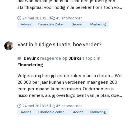
daarvan betaal je de huur. Daar heb je toch geen
startkapitaal voor nodig ? Je berekent ons toch voor
zelf dat het eigenlijk niks kost ? Als ruimte je
24 mei 2013
13 j
45 antwoorden
probleem is dan moet je daar ook de oplossing
Advies
Financiële Zaken
Groeien
Marketing
zoeken. En als je een bedrijfsruimte neemt heb je
wellicht een stuk minder last van die vergunningen.
Vast in huidige situatie, hoe verder?
Gr Devlinx
Vast in huidige situatie, hoe verder?
Devlinx
reageerde op
JDirks
's topic in
Financiering
Volgens mij ben jij hier de zakenman in dieren ... Wel
20.000 per jaar kunnen verdienen maar geen 200
euro per maand kunnen missen. Ondernemen is
risico nemen, als jij overtuigd bent van je plan, doe
het dan gewoon. De inkomsten van je verkoop
24 mei 2013
13 j
45 antwoorden
wegen toch ruim op tegen de kosten van de huur
Advies
Financiële Zaken
Groeien
Marketing
dus wat is nu het probleem dan? Gr Devlinx
Financiering d.m.v. schenking - Hoe te regelen ?