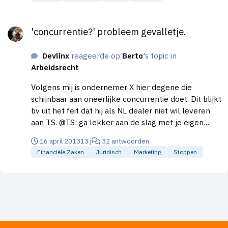
overwegen om iemand mee te nemen (in te huren)
die hier wel ervaring in heeft. (als je niemand kent
'concurrentie?' probleem gevalletje.
zou je die vraag zelf kunnen uitzetten in Vraag &
'concurrentie?' probleem gevalletje.
Aanbod op HL) Gr Devlinx
Devlinx
reageerde op
Berto
's topic in
Arbeidsrecht
Volgens mij is ondernemer X hier degene die
schijnbaar aan oneerlijke concurrentie doet. Dit blijkt
bv uit het feit dat hij als NL dealer niet wil leveren
aan TS. @TS: ga lekker aan de slag met je eigen
toco en laat X links liggen. Absoluut geen energie
16 april 2013
13 j
32 antwoorden
meer in steken en je er ook helemaal niks van
Financiële Zaken
Juridisch
Marketing
Stoppen
aantrekken. Succes. Gr Devlinx