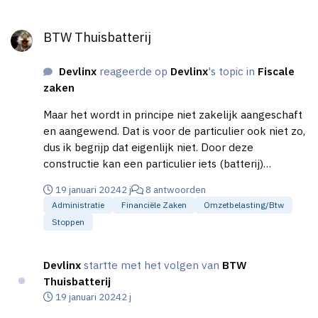
(kia/mis)?
BTW Thuisbatterij
BTW Thuisbatterij
Devlinx
reageerde op
Devlinx
's topic in
Fiscale
zaken
Maar het wordt in principe niet zakelijk aangeschaft
en aangewend. Dat is voor de particulier ook niet zo,
dus ik begrijp dat eigenlijk niet. Door deze
constructie kan een particulier iets (batterij)
'zakelijk' aanschaffen en btw aftrekken. Terwijl een
19 januari 2024
2 j
8 antwoorden
ondernemer zelf dat niet kan. Raar toch
Administratie
Financiële Zaken
Omzetbelasting/btw
Stoppen
Devlinx
startte met het volgen van
BTW
Thuisbatterij
19 januari 2024
2 j