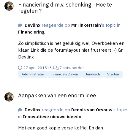
Financiering d.m.v. schenking - Hoe te
regelen ?
Devlinx
reageerde op
MrTinkertrain
's topic in
Financiering
Zo simplistisch is het gelukkig wel. Overboeken en
klaar. Link die de forumlayout niet frustreert ;-) Gr
Devlinx
27 april 2013
13 j
7 antwoorden
Administratie
Financiële Zaken
Juridisch
Starten
Aanpakken van een enorm idee
Aanpakken van een enorm idee
Devlinx
reageerde op
Dennis van Orsouw
's topic
in
Innovatieve nieuwe ideeën
Met een goed kopje verse koffie. En dan