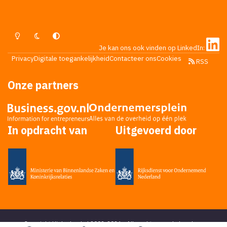
Lichte Modus
Donkere Modus
Systeemvoorkeur
Je kan ons ook vinden op LinkedIn:
Privacy
Digitale toegankelijkheid
Contacteer ons
Cookies
RSS
Onze partners
In opdracht van
Uitgevoerd door
Copyright Higherlevel.nl 2002-2026 - Alle rechten voorbehouden -