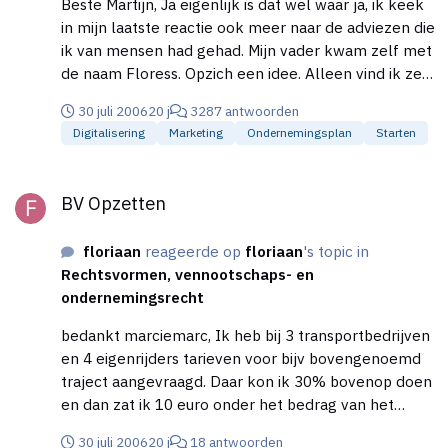
Beste Martijn, Ja eigenlijk is dat wel waar ja, ik keek
in mijn laatste reactie ook meer naar de adviezen die
ik van mensen had gehad. Mijn vader kwam zelf met
de naam Floress. Opzich een idee. Alleen vind ik zelf
ook namen met een deel van mijn eigen naam, niet
30 juli 2006
20 j
3287 antwoorden
echt veelzeggend. Ben je dat met me eens?
Digitalisering
Marketing
Ondernemingsplan
Starten
BV Opzetten
BV Opzetten
floriaan
reageerde op
floriaan
's topic in
Rechtsvormen, vennootschaps- en
ondernemingsrecht
bedankt marciemarc, Ik heb bij 3 transportbedrijven
en 4 eigenrijders tarieven voor bijv bovengenoemd
traject aangevraagd. Daar kon ik 30% bovenop doen
en dan zat ik 10 euro onder het bedrag van het
gemiddelde tarief van deze 3 transportbedrijven. Er
30 juli 2006
20 j
18 antwoorden