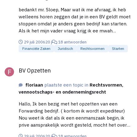
bedankt mr. Sloep, Maar wat ik me afvraag, ik heb
welleens horen zeggen dat je in een BV geldt moet
stoppen omdat je anders geen bedrijf kan starten.
Als ik het mijn vader vraag krijg ik ee mwah
antwoord. Die zit op dit moment met faillisement en
29 juli 2006
20 j
18 antwoorden
wilt me dat niet aan doen! Kunt u mij hierin wellicht
Financiële Zaken
Juridisch
Rechtsvormen
Starten
adviseren! Groetjes, Floriaan
BV Opzetten
BV Opzetten
floriaan
plaatste een topic in
Rechtsvormen,
vennootschaps- en ondernemingsrecht
Hallo, Ik ben bezig met het opzetten van een
Forwarding bedrijf. ( kortom ik wordt expediteur)
Nou weet ik dat als ik een eenmanszaak begin, ik
prive aansprakelijk wordt gesteld, mocht het over
de kop gaan. Een BV zou mij in dat geval beter in de
29 juli 2006
20 j
18 antwoorden