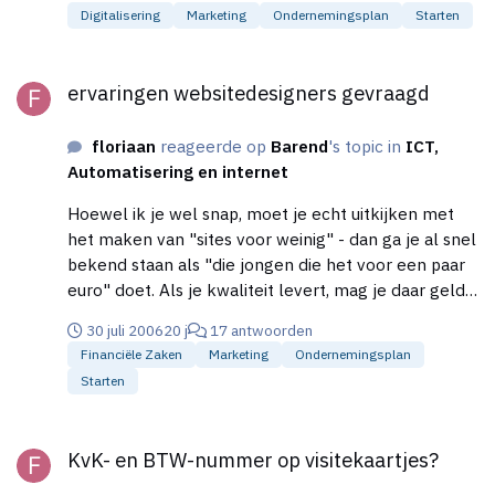
Digitalisering
Marketing
Ondernemingsplan
Starten
ervaringen websitedesigners gevraagd
ervaringen websitedesigners gevraagd
floriaan
reageerde op
Barend
's topic in
ICT,
Automatisering en internet
Hoewel ik je wel snap, moet je echt uitkijken met
het maken van "sites voor weinig" - dan ga je al snel
bekend staan als "die jongen die het voor een paar
euro" doet. Als je kwaliteit levert, mag je daar geld
voor vragen toch? Ik sluit mij aan bij wat Martijn
30 juli 2006
20 j
17 antwoorden
zegt. Ik ben ook tegen lage tarieven bezig geweest.
Financiële Zaken
Marketing
Ondernemingsplan
Ik heb een aantal kleine klanten gehad. 1 grote
Starten
www.dierenplein.nl maar als je eenmaal bekend
staat als de goedkope webdesigner gaan mensen
KvK- en BTW-nummer op visitekaartjes?
proberen je nog lager te laten gaan met je prijzen
KvK- en BTW-nummer op visitekaartjes?
en dat is niet prettig zaken doen! Voor kwaliteit
zullen ze moeten betalen! Daarom mag je ook best