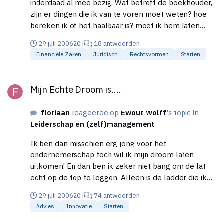
inderdaad al mee bezig. Wat betreft de boekhouder,
zijn er dingen die ik van te voren moet weten? hoe
bereken ik of het haalbaar is? moet ik hem laten
helpen met het samenstellen van de tarieven ,
29 juli 2006
20 j
18 antwoorden
bedoel je dat?
Financiële Zaken
Juridisch
Rechtsvormen
Starten
Mijn Echte Droom is....
Mijn Echte Droom is....
floriaan
reageerde op
Ewout Wolff
's topic in
Leiderschap en (zelf)management
Ik ben dan misschien erg jong voor het
ondernemerschap toch wil ik mijn droom laten
uitkomen! En dan ben ik zeker niet bang om de lat
echt op de top te leggen. Alleen is de ladder die ik
wil gaan bestijgen is erg lang met concurrenten als
29 juli 2006
20 j
74 antwoorden
UPS , DHL en TNT en nog veel meer. Ik leef alleen
Advies
Innovatie
Starten
met de gedachtte als zij het kunnen, waarom zou ik