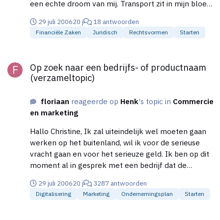
een echte droom van mij. Transport zit in mijn bloed,
alleen van het starten van een bedrijf weet ik niet
29 juli 2006
20 j
18 antwoorden
geweldig veel. Daarom ben ik ook blij dat ik dit
Financiële Zaken
Juridisch
Rechtsvormen
Starten
forum heb gevonden. In het kort: Mijn idee is om
voor bedrijven, te zorgen voor de transport kant van
Op zoek naar een bedrijfs- of productnaam (verzameltopic)
hun handel. Aangezien vervoerders vaak erg duur
Op zoek naar een bedrijfs- of productnaam
zijn, waarop ook procenten voor mijn bedrijf op
(verzameltopic)
komt wil ik via eigenrijders gaan werken. Deze
kunnen vaak tarieven onder de "standaard" tarieven
floriaan
reageerde op
Henk
's topic in
Commercie
zitten waardoor ik vaak voordeliger uit ben naar mijn
en marketing
klanten toe dan de grotere bedrijven. Op deze
manier is het aantrekkelijker voor mijn klanten om
Hallo Christine, Ik zal uiteindelijk wel moeten gaan
via mij hun handel te versturen.
werken op het buitenland, wil ik voor de serieuse
vracht gaan en voor het serieuze geld. Ik ben op dit
moment al in gesprek met een bedrijf dat de
inklaringen en T-1 document voor ons kan opmaken.
29 juli 2006
20 j
3287 antwoorden
Dus het zit uiteraard in mijn hoofd. groetjes, Floriaan
Digitalisering
Marketing
Ondernemingsplan
Starten
Op zoek naar een bedrijfs- of productnaam (verzameltopic)