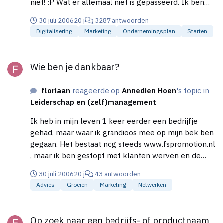
niet! :P Wat er allemaal niet is gepasseerd. Ik ben
van mening dat een persoon die niet mee doet met
30 juli 2006
20 j
3287 antwoorden
het opzetten van die zaak en die dus een objectieve
Digitalisering
Marketing
Ondernemingsplan
Starten
kijk erop hebben mij aan een naam konden helpen.
Vandaar mijn hulpkreet naar jullie! haha
Wie ben je dankbaar?
Wie ben je dankbaar?
floriaan
reageerde op
Annedien Hoen
's topic in
Leiderschap en (zelf)management
Ik heb in mijn leven 1 keer eerder een bedrijfje
gehad, maar waar ik grandioos mee op mijn bek ben
gegaan. Het bestaat nog steeds www.fspromotion.nl
, maar ik ben gestopt met klanten werven en de
nieuwe website is ook nog niet af. Dit was meer een
30 juli 2006
20 j
43 antwoorden
uit de hand gelopen hobby. Ik heb van dat mislukken
Advies
Groeien
Marketing
Netwerken
juist veel geleerd. Ik heb geleerd dat ik niet te
overhaast dingen moet gaan doen waar ik geen
Op zoek naar een bedrijfs- of productnaam (verzameltopic)
verstand van heb. Transport is namelijk altijd mijn
Op zoek naar een bedrijfs- of productnaam