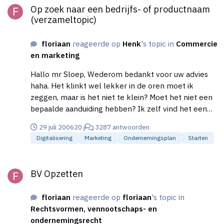
Op zoek naar een bedrijfs- of productnaam
(verzameltopic)
floriaan
reageerde op
Henk
's topic in
Commercie
en marketing
Hallo mr Sloep, Wederom bedankt voor uw advies
haha. Het klinkt wel lekker in de oren moet ik
zeggen, maar is het niet te klein? Moet het niet een
bepaalde aanduiding hebben? Ik zelf vind het een
erg lekker klinkende naam! groetjes, Floriaan
29 juli 2006
20 j
3287 antwoorden
Digitalisering
Marketing
Ondernemingsplan
Starten
BV Opzetten
BV Opzetten
floriaan
reageerde op
floriaan
's topic in
Rechtsvormen, vennootschaps- en
ondernemingsrecht