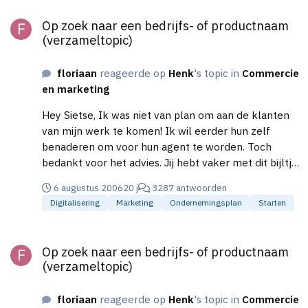
Op zoek naar een bedrijfs- of productnaam (verzameltopic)
Op zoek naar een bedrijfs- of productnaam
(verzameltopic)
floriaan
reageerde op
Henk
's topic in
Commercie
en marketing
Hey Sietse, Ik was niet van plan om aan de klanten
van mijn werk te komen! Ik wil eerder hun zelf
benaderen om voor hun agent te worden. Toch
bedankt voor het advies. Jij hebt vaker met dit bijltje
gehakt begrijp ik. Kun jij wellicht adviseren of ik een
6 augustus 2006
20 j
3287 antwoorden
groot start budget nodig heb? wij hebben thuis in
Digitalisering
Marketing
Ondernemingsplan
Starten
eerste instantie de belangrijkste benodigdheden.
Op zoek naar een bedrijfs- of productnaam (verzameltopic)
Op zoek naar een bedrijfs- of productnaam
(verzameltopic)
floriaan
reageerde op
Henk
's topic in
Commercie