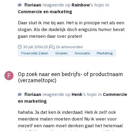
floriaan
reageerde op
Rainbow
's topic in
een goed tarief hanteren.
Commercie en marketing
Daar sluit ik me bij aan. Het is in principe net als een
slogan. Als die duidelijk doch enigszins humor bevat
gaan mensen daar over praten!
30 juli 2006
20 j
26 antwoorden
Financiële Zaken
Groeien
Innovatie
Marketing
Op zoek naar een bedrijfs- of productnaam (verzameltopic)
Op zoek naar een bedrijfs- of productnaam
(verzameltopic)
floriaan
reageerde op
Henk
's topic in
Commercie
en marketing
hahaha. Ja dat ken ik inderdaad. Heb ik zelf ook
meerdere malen moeten doen! Nu ik weer voor
mezelf een naam moet denken gaat het helemaal