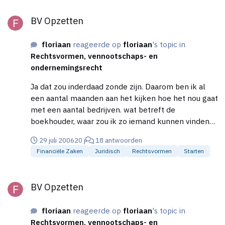
het dan niet kunnen? Ik weet van mezelf wat ik kan
BV Opzetten
en ik zal tot het uiterste gaan om dat te bereiken.
BV Opzetten
Die burgerlijke gedachten van de Nederlanders dat
je gek bent als je de lat zo hoog legt kan ik niet
floriaan
reageerde op
floriaan
's topic in
uitstaan! mijn buren kijken mijn ouders nu schuin aan
Rechtsvormen, vennootschaps- en
omdat het bedrijf van mijn ouders het nog niet heeft
ondernemingsrecht
gehaald en we nu aardig in de shit zitten. Ik weet dus
van beide kanten wat... hoe het is als het lukt en hoe
Ja dat zou inderdaad zonde zijn. Daarom ben ik al
het is als het mislukt! Zelfs dat weerhoudt mij er niet
een aantal maanden aan het kijken hoe het nou gaat
van om voor mezelf te vinden. Deze slechte tijd
met een aantal bedrijven. wat betreft de
maakt mij alleen maar sterker en ik vind dat die
boekhouder, waar zou ik zo iemand kunnen vinden
mensen daar respect voor moeten hebben inplaats
of bedoelt u gewoon een accountant? groeten,
van je voor gek verklaren, als je de lat zo hoog legt.
29 juli 2006
20 j
18 antwoorden
Floriaan
Groeten, Floriaan
Financiële Zaken
Juridisch
Rechtsvormen
Starten
BV Opzetten
BV Opzetten
floriaan
reageerde op
floriaan
's topic in
Rechtsvormen, vennootschaps- en