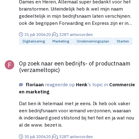
Dames en Heren, Allemaal super bedankt voor het
brainstormen. Uiteindelijk heb ik wel mijn naam
gedeeltelijk in mijn bedrijfsnaam laten verschijnen.
ook de begrippen Forwarding en Express zijn er in
verwerkt. Het is geworden Floress Wat vinden jullie
31 juli 2006
20 j
3287 antwoorden
ervan???
Digitalisering
Marketing
Ondernemingsplan
Starten
Op zoek naar een bedrijfs- of productnaam (verzameltopic)
Op zoek naar een bedrijfs- of productnaam
(verzameltopic)
floriaan
reageerde op
Henk
's topic in
Commercie
en marketing
Dat ben ik helemaal met je eens. Ik heb ook vaker
een bedrijfsnaam voor iemand verzonnen, waaraan
ik inderdaard goed stilstond bij het feit en ja wat nou
al de www. bezet is.
30 juli 2006
20 j
3287 antwoorden