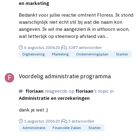
en marketing
Bedankt voor jullie reactie omtrent Floress. Ik stond
waarschijnlijk niet echt stil bij wat die naam kon
aangeven. Ik wil me aangezien ik in uithoorn woon,
wat letterlijk op steenworp afstand van
Bloemenveiling Aalsmeer ligt, ook op bloemen
6 augustus 2006
20 j
3287 antwoorden
richten. Maar ik wil me met het totaal plaatje
Digitalisering
Marketing
Ondernemingsplan
Starten
bezighouden. Dat houdt dus in dat ik me ook wil
bezig houden met Generaal vracht. Ik roep daarom
Voordelig administratie programma
jullie hulp nogmaals in. Hebben jullie enig idee hoe ik
Voordelig administratie programma
mijn bedrijf kan noemen. Nu is mijn inspiratie echt
op! Alvast bedankt
floriaan
reageerde op
floriaan
's topic in
Administratie en verzekeringen
dank je wel ;)
1 augustus 2006
20 j
3 antwoorden
Administratie
Financiële Zaken
Starten