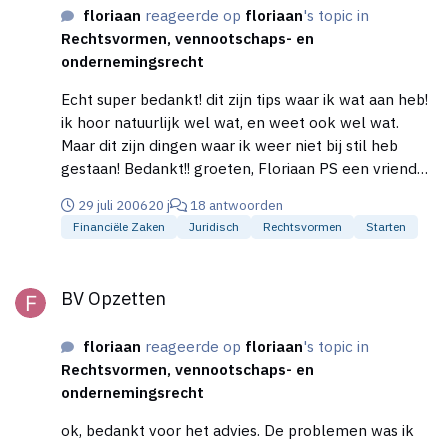
floriaan
reageerde op
floriaan
's topic in
Rechtsvormen, vennootschaps- en
ondernemingsrecht
Echt super bedankt! dit zijn tips waar ik wat aan heb!
ik hoor natuurlijk wel wat, en weet ook wel wat.
Maar dit zijn dingen waar ik weer niet bij stil heb
gestaan! Bedankt!! groeten, Floriaan PS een vriend
van mij kwam net met de naam Forwarding
29 juli 2006
20 j
18 antwoorden
Cooperation the Netherlands (FCN), is ook wel
Financiële Zaken
Juridisch
Rechtsvormen
Starten
lekker he?
BV Opzetten
BV Opzetten
floriaan
reageerde op
floriaan
's topic in
Rechtsvormen, vennootschaps- en
ondernemingsrecht
ok, bedankt voor het advies. De problemen was ik