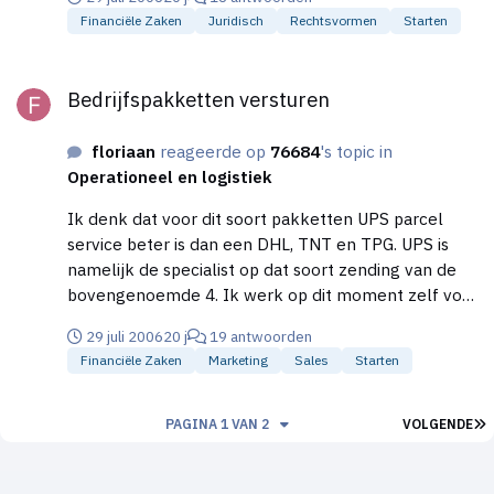
oren klinken. Maar is een BV opzetten heel anders
Financiële Zaken
Juridisch
Rechtsvormen
Starten
dan het starten van een eenmanszaak? Alvast
bedankt, Floriaan
Bedrijfspakketten versturen
Bedrijfspakketten versturen
floriaan
reageerde op
76684
's topic in
Operationeel en logistiek
Ik denk dat voor dit soort pakketten UPS parcel
service beter is dan een DHL, TNT en TPG. UPS is
namelijk de specialist op dat soort zending van de
bovengenoemde 4. Ik werk op dit moment zelf voor
een tak van UPS. TNT is meer FTL zendingen en
29 juli 2006
20 j
19 antwoorden
laden specialist en DHL is meer het zelfde als TPG (
Financiële Zaken
Marketing
Sales
Starten
dat inmiddels TNT is). Ups heeft een zeer
geavanceerd Tracking systeem en de tarieven zijn
dan niet geweldig laag, maar nog steeds erg redelijk!
L
PAGINA 1 VAN 2
VOLGENDE
Voordat ik bij UPS werkte, werkte ik op de sales van
een ander transport bedrijf, daar hadden wij vaak