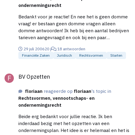
ondernemingsrecht
Bedankt voor je reactie! En nee het is geen domme
vraag! er bestaan geen domme vragen alleen
domme antwoorden! Ik heb bij een aantal bedrijven
tarieven aangevraagd en ook bij een paar
eigenrijders. Dit heb ik gedaan door hun te bellen en
29 juli 2006
20 j
18 antwoorden
te vragen wat ze voor bijv. een zending van 12 euro
Financiële Zaken
Juridisch
Rechtsvormen
Starten
pallets van iedere 240 kg naar Parijs zouden
rekenen. Dan kom ik steeds op een lager tarief uit
BV Opzetten
dan van het bedrijf met de eigen wagens. met een
BV Opzetten
percentage van 30 % op een tarief van een
eigenrijder kwam ik onder het tarief van het
floriaan
reageerde op
floriaan
's topic in
transportbedrijf uit. En kan mijn tarief dus goedkoper
Rechtsvormen, vennootschaps- en
aanbieden dan het transportbedrijf. Vervoerders met
ondernemingsrecht
eigen wagens moeten die wagens en hun personeel
natuurlijk onderhouden! dat is een hoge kostenpost
Beide erg bedankt voor jullie reactie. Ik ben
voor hen. Eigenrijders hebben alleen zichzelf te
inderdaad bezig met het opzetten van een
onderhouden etc. dat is ook de reden dat ik
ondernemingsplan. Het idee is er helemaal en het is
daarmee zou willen werken.