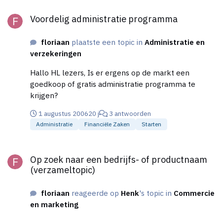
Voordelig administratie programma
Voordelig administratie programma
floriaan
plaatste een topic in
Administratie en
verzekeringen
Hallo HL lezers, Is er ergens op de markt een
goedkoop of gratis administratie programma te
krijgen?
1 augustus 2006
20 j
3 antwoorden
Administratie
Financiële Zaken
Starten
Op zoek naar een bedrijfs- of productnaam (verzameltopic)
Op zoek naar een bedrijfs- of productnaam
(verzameltopic)
floriaan
reageerde op
Henk
's topic in
Commercie
en marketing