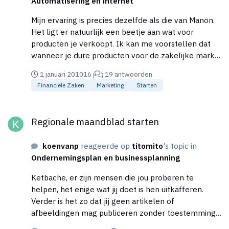
Automatisering en internet
Mijn ervaring is precies dezelfde als die van Manon.
Het ligt er natuurlijk een beetje aan wat voor
producten je verkoopt. Ik kan me voorstellen dat
wanneer je dure producten voor de zakelijke markt
verkoopt, er meer behoefte is aan een
1 januari 2010
16 j
19 antwoorden
telefoonnummer dan wanneer je goedkoop
Financiële Zaken
Marketing
Starten
speelgoed verkoopt. Als je een telefoonnummer
plaatst zou ik gewoon je mobiele nummer doen. Dat
Regionale maandblad starten
is het meest simpele, en van die 2 telefoontjes per
Regionale maandblad starten
week heb je denk ik weinig last.
koenvanp
reageerde op
titomito
's topic in
Ondernemingsplan en businessplanning
Ketbache, er zijn mensen die jou proberen te
helpen, het enige wat jij doet is hen uitkafferen.
Verder is het zo dat jij geen artikelen of
afbeeldingen mag publiceren zonder toestemming
van de rechtmatige auteur. 'aangezien je snelle