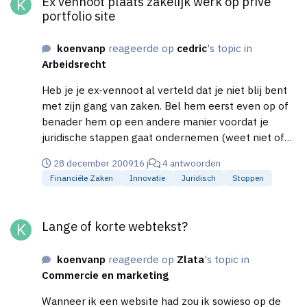
Ex vennoot plaats zakelijk werk op prive
van de website niet ten goede komen. Wat ik wel
portfolio site
erg mooi vind is de header.
koenvanp
reageerde op
cedric
's topic in
Arbeidsrecht
Heb je je ex-vennoot al verteld dat je niet blij bent
met zijn gang van zaken. Bel hem eerst even op of
benader hem op een andere manier voordat je
juridische stappen gaat ondernemen (weet niet of
dat dat uberhaupt mogelijk is). Blijf altijd correct! Ga
28 december 2009
16 j
4 antwoorden
nooit dingen tegen hem gebruiken, dreigen of iets
Financiële Zaken
Innovatie
Juridisch
Stoppen
anders. Dat kan alleen maar in jou nadeel werken!
Lange of korte webtekst?
Lange of korte webtekst?
koenvanp
reageerde op
Zlata
's topic in
Commercie en marketing
Wanneer ik een website had zou ik sowieso op de