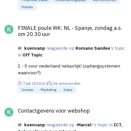
totaal. Wij zitten nu te kijken naar een VOF of BV.
Starten
Het bedrijf gaat waarschijnlijk in de eerste jaren een
omzet van 300.000 euro draaien. Van winst zal
FINALE poule WK: NL - Spanje, zondag a.s. om 20.30 uur
waarschijnlijk de eerste 2 jaar geen sprake zijn. Is
FINALE poule WK: NL - Spanje, zondag a.s.
het nu fiscaal gezien verstand voor een VOF of een
om 20.30 uur
BV te kiezen. En bij welk bedrag ligt ongeveer het
omslagpunt?
koenvanp
reageerde op
Romano Sandee
's topic
in
Off Topic
1 - 0 voor nederland natuurlijk! (ophangsystemen
waarvoor?)
7 juli 2010
16 j
56 antwoorden
Groeien
Marketing
Sales
Contactgevens voor webshop
Contactgevens voor webshop
koenvanp
reageerde op
-Marcel-
's topic in
ICT,