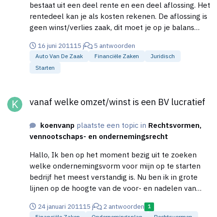
bestaat uit een deel rente en een deel aflossing. Het
rentedeel kan je als kosten rekenen. De aflossing is
geen winst/verlies zaak, dit moet je op je balans
verrekenen.
16 juni 2011
15 j
5 antwoorden
Auto Van De Zaak
Financiële Zaken
Juridisch
Starten
vanaf welke omzet/winst is een BV lucratief
vanaf welke omzet/winst is een BV lucratief
koenvanp
plaatste een topic in
Rechtsvormen,
vennootschaps- en ondernemingsrecht
Hallo, Ik ben op het moment bezig uit te zoeken
welke ondernemingsvorm voor mijn op te starten
bedrijf het meest verstandig is. Nu ben ik in grote
lijnen op de hoogte van de voor- en nadelen van
verschillende ondernemingsvormen. We willen het
24 januari 2011
15 j
2 antwoorden
1
bedrijf gaan voeren met meerdere oprichters. 4 In
Financiële Zaken
Ondernemingsplan
Rechtsvormen