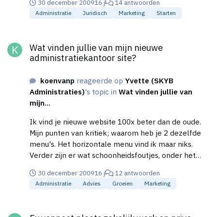
30 december 2009
16 j
14 antwoorden
reactie ga wat nuttigs doen' 'Aangezien jij misschien
Administratie
Juridisch
Marketing
Starten
veel vrije tijd hebt om hier op te reageren begrijp ik
jouw reactie.' 'Hou jij je maar bezig met
Wat vinden jullie van mijn nieuwe administratiekantoor site?
management, ik heb wat beters te doen'
Wat vinden jullie van mijn nieuwe
administratiekantoor site?
koenvanp
reageerde op
Yvette (SKYB
Administraties)
's topic in
Wat vinden jullie van
mijn...
Ik vind je nieuwe website 100x beter dan de oude.
Mijn punten van kritiek; waarom heb je 2 dezelfde
menu's. Het horizontale menu vind ik maar niks.
Verder zijn er wat schoonheidsfoutjes, onder het
horizontale menu staat 'you are here'. Ik snap niet
30 december 2009
16 j
12 antwoorden
waarom dat er staat, en al helemaal niet waarom in
Administratie
Advies
Groeien
Marketing
het engels? En in het zoekmenu kan je zoeken in
bijvoorbeeld 'contactpersonen' en 'nieuwe feeds'.
Ex vennoot plaats zakelijk werk op prive portfolio site
Allemaal kleine dingetjes die de professionaliteit