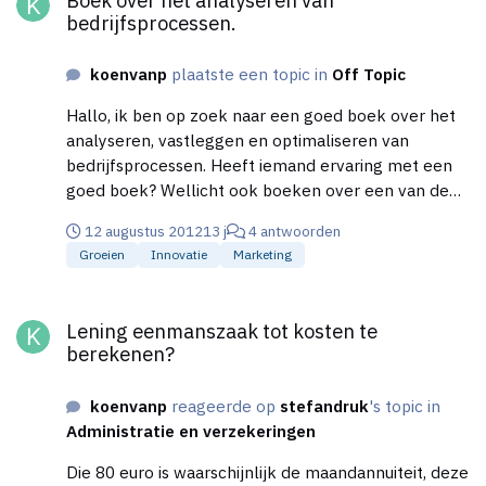
bedrijfsprocessen.
koenvanp
plaatste een topic in
Off Topic
Hallo, ik ben op zoek naar een goed boek over het
analyseren, vastleggen en optimaliseren van
bedrijfsprocessen. Heeft iemand ervaring met een
goed boek? Wellicht ook boeken over een van de
hierboven beschreven aspecten. Gr. Koen
12 augustus 2012
13 j
4 antwoorden
Groeien
Innovatie
Marketing
Lening eenmanszaak tot kosten te berekenen?
Lening eenmanszaak tot kosten te
berekenen?
koenvanp
reageerde op
stefandruk
's topic in
Administratie en verzekeringen
Die 80 euro is waarschijnlijk de maandannuiteit, deze