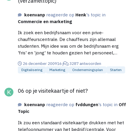
(verzameltopic)
koenvanp
reageerde op
Henk
's topic in
Commercie en marketing
Ik zoek een bedrijfsnaam voor een prive-
chauffeurscentrale. De chauffeurs zijn allemaal
studenten. Mijn idee was om de bedrijfsnaam erg
'fris' en 'jong' te houden gezien het personeel,
tevens moet de naam zakelijk zijn omdat de markt
26 december 2009
16 j
3287 antwoorden
toch vooral ligt bij zakenlieden. De naam moet
Digitalisering
Marketing
Ondernemingsplan
Starten
bestaan uit 1 of 2 woorden. Hoeft niet perse een
bestaand woord te zijn. De naam moet kort en
06 op je visitekaartje of niet?
bondig, dit mede ivm de naam voor de website. Wie
06 op je visitekaartje of niet?
heeft er suggesties? Ik ben benieuwd! Mvg Koen
koenvanp
reageerde op
fvddungen
's topic in
Off
Topic
Ik zou een standaard visitekaartje drukken met het
telefoonnummer van het bedrijf/centrale. Voor