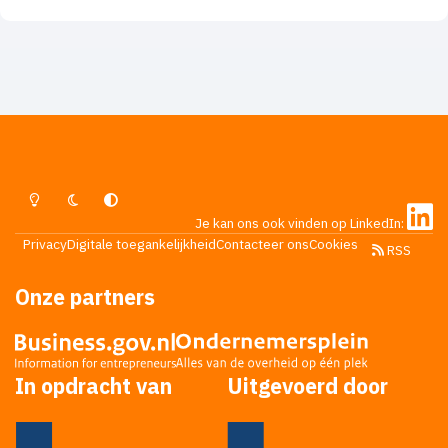
prive-chauffeurscentrale. Ik heb m'n ideeën aardig
op een rijtje, al stuit ik nog wel op wat problemen. Ik
heb verder nog geen 'ondernemersgeschiedenis',
maar probeer sinds m'n 16e hét gat in de markt te
vinden, iets wat jullie waarschijnlijk allemaal
proberen. Af en toe dacht ik dat ik hét idee had,
maar ik heb nooit genoeg lef gehad om op die markt
in te stappen. Daar wil ik nu verandering in brengen.
Lichte Modus
Donkere Modus
Systeemvoorkeur
Je kan ons ook vinden op LinkedIn:
Privacy
Digitale toegankelijkheid
Contacteer ons
Cookies
RSS
Onze partners
In opdracht van
Uitgevoerd door