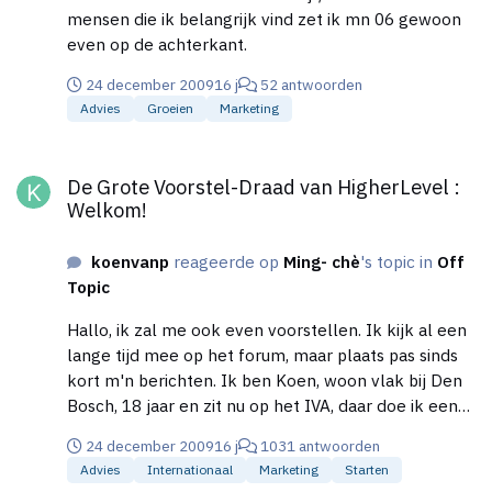
mensen die ik belangrijk vind zet ik mn 06 gewoon
even op de achterkant.
24 december 2009
16 j
52 antwoorden
Advies
Groeien
Marketing
De Grote Voorstel-Draad van HigherLevel : Welkom!
De Grote Voorstel-Draad van HigherLevel :
Welkom!
koenvanp
reageerde op
Ming- chè
's topic in
Off
Topic
Hallo, ik zal me ook even voorstellen. Ik kijk al een
lange tijd mee op het forum, maar plaats pas sinds
kort m'n berichten. Ik ben Koen, woon vlak bij Den
Bosch, 18 jaar en zit nu op het IVA, daar doe ik een
HBO-opleiding management in de
24 december 2009
16 j
1031 antwoorden
mobiliteitsbranche. Op het moment ben ik bezig met
Advies
Internationaal
Marketing
Starten
het maken van een ondernemingsplan voor een