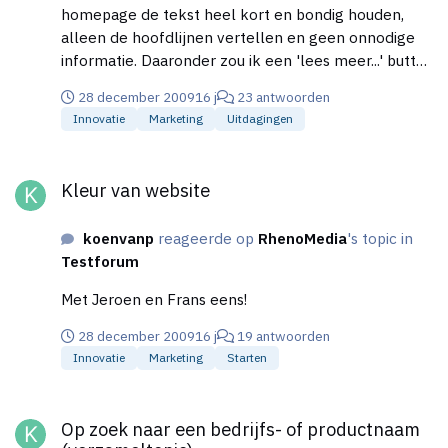
homepage de tekst heel kort en bondig houden,
alleen de hoofdlijnen vertellen en geen onnodige
informatie. Daaronder zou ik een 'lees meer...' button
zetten zodat mensen die geinteresseerd zijn
28 december 2009
16 j
23 antwoorden
meteen door kunnen klikken naar een langere
Innovatie
Marketing
Uitdagingen
tekst. Deze tekst zou iets uitgebreider moeten zijn,
maar ook niet te lang. Dan vraag je je nu af: wat is
Kleur van website
'Te lang' ? Ik zou zeggen, niet meer dan een half
Kleur van website
computerbeeldscherm. Als mensen echt interesse
hebben dan stellen ze vanzelf wel specifieke
koenvanp
reageerde op
RhenoMedia
's topic in
vragen over de telefoon of mail.
Testforum
Met Jeroen en Frans eens!
28 december 2009
16 j
19 antwoorden
Innovatie
Marketing
Starten
Op zoek naar een bedrijfs- of productnaam (verzameltopic)
Op zoek naar een bedrijfs- of productnaam