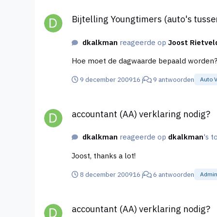
Bijtelling Youngtimers (auto's tussen 15 en 25 jaar) wi
Bijtelling Youngtimers (auto's tusse
dkalkman
reageerde op
Joost Rietvel
9 december 2009
16 j
9 antwoorden
Auto 
accountant (AA) verklaring nodig?
accountant (AA) verklaring nodig?
dkalkman
reageerde op
dkalkman
's t
Joost, thanks a lot!
8 december 2009
16 j
6 antwoorden
Admini
accountant (AA) verklaring nodig?
accountant (AA) verklaring nodig?