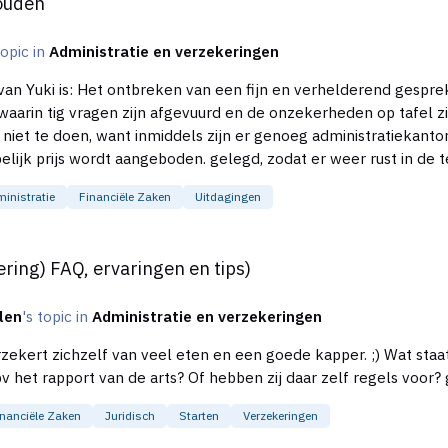
houden
topic in
Administratie en verzekeringen
nanciën en belastingen met een
arin tig vragen zijn afgevuurd en de onzekerheden op tafel zi
inistratie
Financiële Zaken
Uitdagingen
gen en tips)
ing) FAQ, ervaringen en tips)
len
's topic in
Administratie en verzekeringen
l eten en een goede kapper. ;) Wat staat er in de kleine letters? Wat is volgens hen de
norm vo
inanciële Zaken
Juridisch
Starten
Verzekeringen