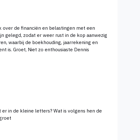
jn gelegd, zodat er weer rust in de kop aanwezig
belasting aangiften voor een vaste, schappelijk prijs wordt aangeboden. gelegd, zodat er weer rust in de tent is. Groet, Niet zo enthousiaste Dennis
or 60% arbeidsongeschiktheid? obv het rapport van de arts? Of hebben zij daar zelf regels voor? groet