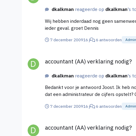
dkalkman
reageerde op
dkalkman
's t
Wij hebben inderdaad nog geen samenwerkingsverband met een gecerti
ieder geval. groet Dennis
7 december 2009
16 j
6 antwoorden
Admini
accountant (AA) verklaring nodig?
accountant (AA) verklaring nodig?
dkalkman
reageerde op
dkalkman
's t
Bedankt voor je antwoord Joost. Ik heb nog wel een aanvullende vraag: Hoeveel kost (+-) enkel en alleen zo'n AA-accountants verklaring? Van uitgaande
7 december 2009
16 j
6 antwoorden
Admini
accountant (AA) verklaring nodig?
accountant (AA) verklaring nodig?