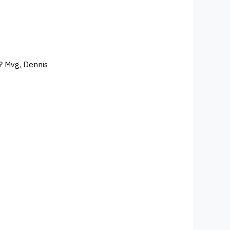
Hoe moet de dagwaarde bepaald worden? En wordt deze regeling in de praktijk als voordelig beschouwd? Mvg, Dennis