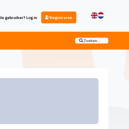
e gebruiker? Log in
Registreren
Zoeken...