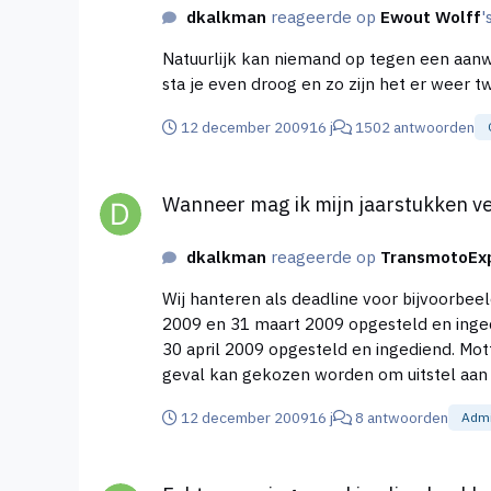
dkalkman
reageerde op
Ewout Wolff
'
Natuurlijk kan niemand op tegen een aanwi
12 december 2009
16 j
1502 antwoorden
Wanneer mag ik mijn jaarstukken verwachten
Wanneer mag ik mijn jaarstukken 
dkalkman
reageerde op
TransmotoEx
Wij hanteren als deadline voor bijvoorbeeld boekjaar 2009: IB ondernemers --> de jaarrekening en de aangi
2009 en 31 maart 2009 opgesteld en ingediend. VPB ondernemers --> de jaarrekening en de aangifte vennootschapsbelasting is tusse
30 april 2009 opgesteld en ingediend. Motto is: zo actueel mogelijk, is voor iedereen prettiger! Uiteraard kan er sprake zijn van belastingteruggaaf. In dat
12 december 2009
16 j
8 antwoorden
Admi
Echte ervaringen yuki online boekhouden