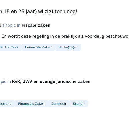
jzigt toch nog!
n 15 en 25 jaar) wijzigt toch nog!
d
's topic in
Fiscale zaken
Van De Zaak
Financiële Zaken
Uitdagingen
opic in
KvK, UWV en overige juridische zaken
stratie
Financiële Zaken
Juridisch
Starten