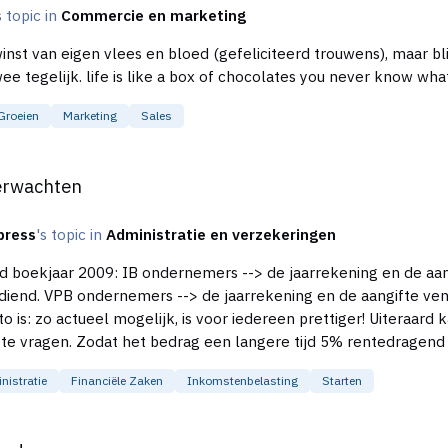
s topic in
Commercie en marketing
nst van eigen vlees en bloed (gefeliciteerd trouwens), maar bli
sta je even droog en zo zijn het er weer twee tegelijk. life is like a box of chocolates you
Groeien
Marketing
Sales
verwachten
press
's topic in
Administratie en verzekeringen
fte inkomstenbelasting is tussen 15 januari
n 15 januari 2009 en
nistratie
Financiële Zaken
Inkomstenbelasting
Starten