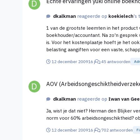
Echte ervaringen yuki online boek
dkalkman
reageerde op
koekielech
's 
1 van de grootste leemten in het product van Yuki is: Het ontbreken van een fijn en verhelderend gesprek over de fi
boekhouder/accountant. Na zo'n gesprek wa
is. Voor het kostenplaatje hoeft je het ook niet te doen, want inmiddels zijn er genoeg administratiekantoren, waarbij de boekhouding, jaarrekening en
12 december 2009
16 j
45 antwoorden
Adm
AOV (Arbeidsongeschiktheidverzekering) FAQ, ervarin
AOV (Arbeidsongeschiktheidverzeker
dkalkman
reageerde op
Iwan van Gee
Ja, wist je dat niet? Herman den Blijker verzekert zichzelf van vee
12 december 2009
16 j
702 antwoorden
F