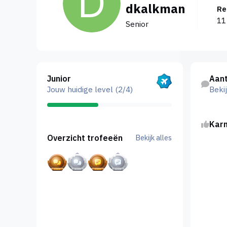
dkalkman
R
11
Senior
Bekijk alles
Bekijk acti
Junior
Aant
Jouw huidige level (2/4)
Bekij
Kar
Bekijk alles
Overzicht trofeeën
Bekijk alles