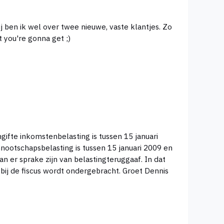
j ben ik wel over twee nieuwe, vaste klantjes. Zo
 never know what you're gonna get ;)
geval kan gekozen worden om uitstel aan te vragen. Zodat het bedrag een langere tijd 5% rentedragend bij de fiscus wordt ondergebracht. Groet Dennis