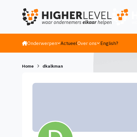
Ga naar inhoud
Onderwerpen
Actueel
Over ons
English?
Home
dkalkman