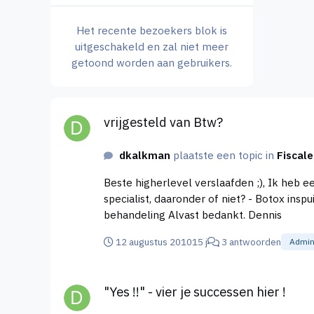
Het recente bezoekers blok is
uitgeschakeld en zal niet meer
getoond worden aan gebruikers.
vrijgesteld van Btw?
vrijgesteld van Btw?
dkalkman
plaatste een topic in
Fiscal
Beste higherlevel verslaafden ;), Ik heb een vraag over de Btw vrijgestelde diensten. Vallen onderstaande diensten, uitgevoerd door een BIG-erkende
specialist, daaronder of niet? - Botox inspuiten - Restylane - Radiesse - Lipolyse - Teosyal - gemische peeling - spataderen/couperose verwijdering - Acne
behandeling Alvast bedankt. Dennis
12 augustus 2010
15 j
3 antwoorden
Admini
"Yes !!" - vier je successen hier !
"Yes !!" - vier je successen hier !