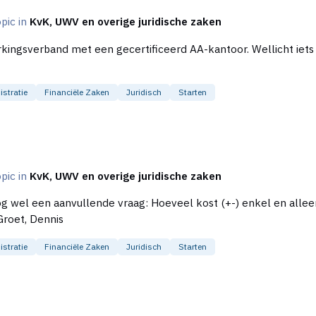
opic in
KvK, UWV en overige juridische zaken
ficeerd AA-kantoor. Wellicht iets voor in de toekomst. Bedankt voor de input in
stratie
Financiële Zaken
Juridisch
Starten
opic in
KvK, UWV en overige juridische zaken
dat een administrateur de cijfers opstelt? Groet, Dennis
stratie
Financiële Zaken
Juridisch
Starten