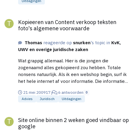
Uitdagingen
Voordeel: Het inklaren bij de douane gaat dan
stukken sneller... Conclusie: Bullshit !! Ze willen
Kopieeren van Content verkoop teksten foto's algemene voor
natuurlijk zoveel mogelijk informatie hebben wat
Kopieeren van Content verkoop teksten
erin / eruit gaat. Ook als jij jou producten laat
foto's algemene voorwaarde
bezorgen in Zwitsterland, vanuit daar naar
Nederland bezorgd. Hebben jullie die allemaal
Thomas
reageerde op
snurken
's topic in
KvK,
ingevuld en geretourneerd aan de Douane ? Stel..
UWV en overige juridische zaken
Als je het nu niet invult, wat gaat er dan gebeuren /?
Wat grappig allemaal. Hier is die jongen die
zogenaamd alles gekopieerd zou hebben. Totale
nonsens natuurlijk. Als ik een webshop begin, surf ik
het hele internet af voor informatie. Die informatie
pas ik toe op mijn webwinkels. (zoals jij HP) Welkom
21 mei 2009
17 j
6 antwoorden
0
in de ondernemers wereld HP... Als je bang bent
Advies
Juridisch
Uitdagingen
voor concurrentie ga je maar in een andere speeltuin
spelen. Speeltuin met toezicht bv... mvg, Thomas
Site online binnen 2 weken goed vindbaar op google
Cohen van: [edit: Thomas bedoelt dat hij van
Site online binnen 2 weken goed vindbaar op
voordeligscheren en 123snurk is, links verwijderd.]
google