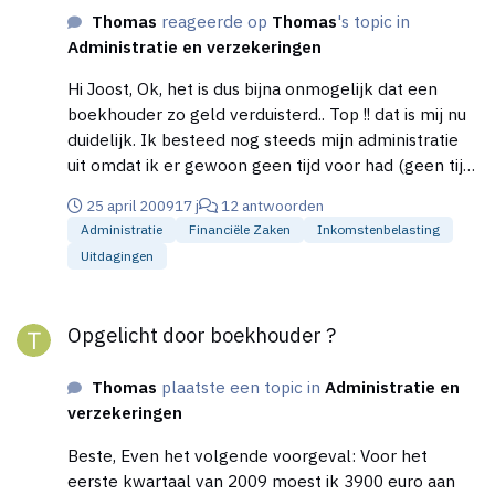
Thomas
reageerde op
Thomas
's topic in
Administratie en verzekeringen
Hi Joost, Ok, het is dus bijna onmogelijk dat een
boekhouder zo geld verduisterd.. Top !! dat is mij nu
duidelijk. Ik besteed nog steeds mijn administratie
uit omdat ik er gewoon geen tijd voor had (geen tijd
voor ging maken). Nu gaat er verandering in komen
25 april 2009
17 j
12 antwoorden
en ga ik mij verdiepen in het snelstart pakket.
Administratie
Financiële Zaken
Inkomstenbelasting
Tevens geven zo cursussen bij Snelstart, dat gaf aan
Uitdagingen
mij de doorslag omdat boekhoudpakket te gaan
gebruiken. Heeft iemand een idee hoeveel het gaat
Opgelicht door boekhouder ?
kosten om zo'n administratie in te richten ?>
Opgelicht door boekhouder ?
Thomas
plaatste een topic in
Administratie en
verzekeringen
Beste, Even het volgende voorgeval: Voor het
eerste kwartaal van 2009 moest ik 3900 euro aan