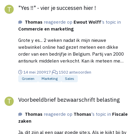
"Yes !!" - vier je successen hier !
voor goolge. * Zorgen dat jou site veel wordt gelinkt
"Yes !!" - vier je successen hier !
op bv startpaginas * Google adwords - super
belangrijk * Google analytics installeren (kun je zien
Thomas
reageerde op
Ewout Wolff
's topic in
op welke zoekwoorden ze komen) * Verelijking sites
Commercie en marketing
(kost veel energie en geld, maar voor pagerank is
goed) * Content van je site, zorg altijd dat je een
Grote y es... 2 weken nadat ik mijn nieuwe
pagina hebt op je site met veel informatie over je
webwinkel online had gezet meteen een dikke
artikelen. * De titels moeten duidelijk zijn Dat zijn zo
order van een bedrijfje in Belgium. Partij van 2000
beetje mijn tips.... De site staan nu 3 weken online,
antisnurk middelen verkocht. Kan ik meteen me
kunnen jullie kijken of er nog wat aangepast moet
college geld betalen voor aankomend jaar. :-D
worden qua optimalisatie.
14 mei 2009
17 j
1502 antwoorden
Groeien
Marketing
Sales
Voorbeeldbrief bezwaarschrift belasting
Voorbeeldbrief bezwaarschrift belasting
Thomas
reageerde op
Thomas
's topic in
Fiscale
zaken
Ja, dit zijn al een paar goede site;s. Als je kijkt bij bv