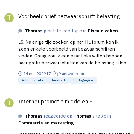
Voorbeeldbrief bezwaarschrift belasting
Voorbeeldbrief bezwaarschrift belasting
Thomas
plaatste een topic in
Fiscale zaken
LS, Na enige tijd zoeken op het HL forum kon ik
geen enkele voorbeeld van bezwaarschriften
vinden. Graag zou ik een paar links willen hebben
naar gratis bezwaarschriften van de belasting . Heb
je nog andere interessante bezwaarschriften dan zie
14 mei 2009
17 j
9 antwoorden
ik het graag.
Administratie
Juridisch
Uitdagingen
Internet promotie middelen ?
Internet promotie middelen ?
Thomas
reageerde op
Thomas
's topic in
Commercie en marketing
Informatie over adwords hoef ik niet, daar adverteer