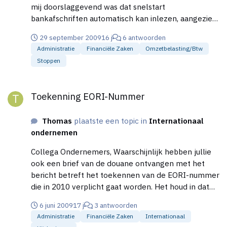
mij doorslaggevend was dat snelstart
bankafschriften automatisch kan inlezen, aangezien
ik maandelijks circa 80 pagina's hebt is dat ideaal.
29 september 2009
16 j
6 antwoorden
Het is relatief goedkoop en de service is heel goed.
Administratie
Financiële Zaken
Omzetbelasting/btw
Vraag een demo aan zou ik zeggen.
Stoppen
Toekenning EORI-Nummer
Toekenning EORI-Nummer
Thomas
plaatste een topic in
Internationaal
ondernemen
Collega Ondernemers, Waarschijnlijk hebben jullie
ook een brief van de douane ontvangen met het
bericht betreft het toekennen van de EORI-nummer
die in 2010 verplicht gaat worden. Het houd in dat
jouw gegevens straks in een database staat, oftewel
6 juni 2009
17 j
3 antwoorden
alles wat jij in de toekomst gaat invoeren meteen
Administratie
Financiële Zaken
Internationaal
door gesluist gaat worden naar de belasting.