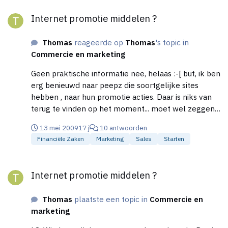
Internet promotie middelen ?
Internet promotie middelen ?
Thomas
reageerde op
Thomas
's topic in
Commercie en marketing
Geen praktische informatie nee, helaas :-[ but, ik ben
erg benieuwd naar peepz die soortgelijke sites
hebben , naar hun promotie acties. Daar is niks van
terug te vinden op het moment... moet wel zeggen
ben niet verder gegaan dan pagina 6.
13 mei 2009
17 j
10 antwoorden
Financiële Zaken
Marketing
Sales
Starten
Internet promotie middelen ?
Internet promotie middelen ?
Thomas
plaatste een topic in
Commercie en
marketing