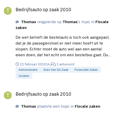
Bedrijfsauto op zaak 2010
Bedrijfsauto op zaak 2010
Thomas
reageerde op
Thomas
's topic in
Fiscale
zaken
De wet betreft de bestelauto is toch ook aangepast,
dat je de passegierstoel er niet meer hoeft uit te
slopen. Echter moet de auto wel aan een aantal
eisen doen, dat het echt om een bestelbus gaat. Dus
de bak achterin moet afgetimmerd zijn bv.
11 februari 2010
16 j
1 antwoord
Administratie
Auto Van De Zaak
Financiële Zaken
Groeien
Bedrijfsauto op zaak 2010
Bedrijfsauto op zaak 2010
Thomas
plaatste een topic in
Fiscale zaken