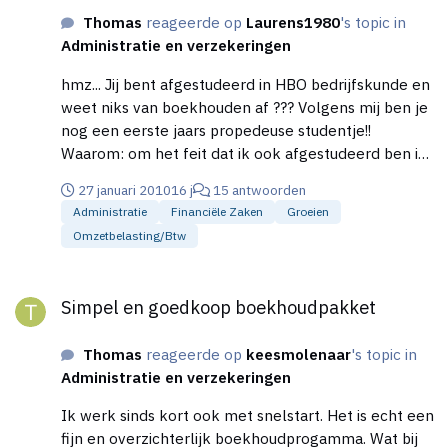
Thomas
reageerde op
Laurens1980
's topic in
Administratie en verzekeringen
hmz... Jij bent afgestudeerd in HBO bedrijfskunde en
weet niks van boekhouden af ??? Volgens mij ben je
nog een eerste jaars propedeuse studentje!!
Waarom: om het feit dat ik ook afgestudeerd ben in
bedrijfskunde en met de zelfde vragen zat (in het
27 januari 2010
16 j
15 antwoorden
eerste jaar). Gewoon je boek Financieel
Administratie
Financiële Zaken
Groeien
management goed doorspeuren ;) Succes
Omzetbelasting/btw
Simpel en goedkoop boekhoudpakket
Simpel en goedkoop boekhoudpakket
Thomas
reageerde op
keesmolenaar
's topic in
Administratie en verzekeringen
Ik werk sinds kort ook met snelstart. Het is echt een
fijn en overzichterlijk boekhoudprogamma. Wat bij