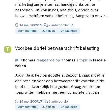
marketing zie je allemaal handige links om te
bezoeken. Dit kon ik nog niet terug vinden over
bezwaarschiften van de belasting. Aangezien er wel
veel naar gezocht wordt op google. Graag zou ik een
14 mei 2009
17 j
9 antwoorden
0
lijstje met handige links willen hebben waar ik alle
Administratie
Juridisch
Uitdagingen
voorbeeld bezwaarschriften van de belasting kan
downloaden. Niet de standaard brieven van de
Voorbeeldbrief bezwaarschrift belasting
belasting site zelf. Die je zo kan wijzigen in je eigen
Voorbeeldbrief bezwaarschrift belasting
gegevens. Dit bespaart enorm veel tijd.
Thomas
reageerde op
Thomas
's topic in
Fiscale
zaken
Joost, Ja ik heb op google al gezocht, vaak moet je
dan betalen voor een bezwaarschrift voordat je de
brief daadwerkelijk heb gezien. Graag zou ik een
topic willen hebben, met een complete lijst van
bezwaarschriften. Scheelt enorm veel tijd met
14 mei 2009
17 j
9 antwoorden
zoeken. Aangezien die er nog niet is op HL . Zie ik
Administratie
Juridisch
Uitdagingen
graag de linken tegemoet.