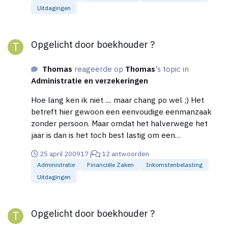
gewoon min. 50% naar beneden, mede door zelf
Uitdagingen
alles in te boeken. Tuurlijk zal ik in het begin met
een aantal dingen vastlopen, daarvoor zijn er
Opgelicht door boekhouder ?
tegenwoordig forums of ik vraag het aan de
Opgelicht door boekhouder ?
boekhouder. Is het tevens verstandig om jaarlijks de
boekhouder de administratie te laten controleren.. ?
Thomas
reageerde op
Thomas
's topic in
Administratie en verzekeringen
Hoe lang ken ik niet .... maar chang po wel ;) Het
betreft hier gewoon een eenvoudige eenmanzaak
zonder persoon. Maar omdat het halverwege het
jaar is dan is het toch best lastig om een
administratie in te richten in snelstart ?
25 april 2009
17 j
12 antwoorden
Administratie
Financiële Zaken
Inkomstenbelasting
Uitdagingen
Opgelicht door boekhouder ?
Opgelicht door boekhouder ?