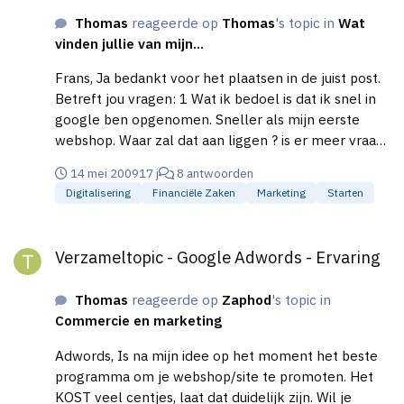
Thomas
reageerde op
Thomas
's topic in
Wat
vinden jullie van mijn...
Frans, Ja bedankt voor het plaatsen in de juist post.
Betreft jou vragen: 1 Wat ik bedoel is dat ik snel in
google ben opgenomen. Sneller als mijn eerste
webshop. Waar zal dat aan liggen ? is er meer vraag
naar snurk artikelen ? zijn er weinig sites over
14 mei 2009
17 j
8 antwoorden
snurken ? Dat laatste is het niet, want zijn redelijk
Digitalisering
Financiële Zaken
Marketing
Starten
veel anti snurk sites. Alleen het verschil is dat je op
mijn site alle anti snurk middelen hebt en niet al die
Verzameltopic - Google Adwords - Ervaring
site appart langs hoef te gaan. 2 Dit heb je zojuist
Verzameltopic - Google Adwords - Ervaring
gedaan, toch ! Dat ik niet in de top30 sta. Komt
gewoon dat mijn site nog maar recentelijk online is
Thomas
reageerde op
Zaphod
's topic in
geplaatst en mijn pagerank niet optimaal is. Zodra
Commercie en marketing
die (6maand) 3/10 is sta ik zeker op de eerste pagina
van google. Heeft er iemand een tip voor mij om
Adwords, Is na mijn idee op het moment het beste
snel een hoge pagerank te realiseren. Op de legale
programma om je webshop/site te promoten. Het
wijze zondere linkfarms.
KOST veel centjes, laat dat duidelijk zijn. Wil je