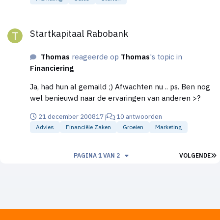
maak ik reclame via google adwords.
Startkapitaal Rabobank
Startkapitaal Rabobank
Thomas
reageerde op
Thomas
's topic in
Financiering
Ja, had hun al gemaild ;) Afwachten nu .. ps. Ben nog
wel benieuwd naar de ervaringen van anderen >?
21 december 2008
17 j
10 antwoorden
Advies
Financiële Zaken
Groeien
Marketing
L
PAGINA 1 VAN 2
VOLGENDE