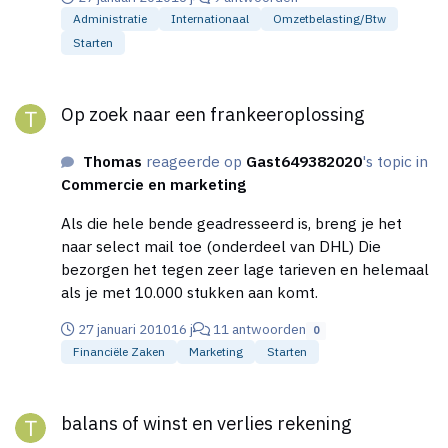
las ook dat je electronica gaat importeren, houdt
Administratie
Internationaal
Omzetbelasting/btw
dan rekening met het bedrag, want die kosten
Starten
kunnen erg oplopen. Dus: Bij kleine bedragen is het
zonde om te importeren met alle bijkomende
Op zoek naar een frankeeroplossing
kosten en bij grote bedragen kun je het weer
Op zoek naar een frankeeroplossing
incalculeren of het voordelig is. De dollar is nog
steeds gunstig!! Maar dat duurt niet lang meer.
Thomas
reageerde op
Gast649382020
's topic in
Commercie en marketing
Als die hele bende geadresseerd is, breng je het
naar select mail toe (onderdeel van DHL) Die
bezorgen het tegen zeer lage tarieven en helemaal
als je met 10.000 stukken aan komt.
27 januari 2010
16 j
11 antwoorden
0
Financiële Zaken
Marketing
Starten
balans of winst en verlies rekening
balans of winst en verlies rekening