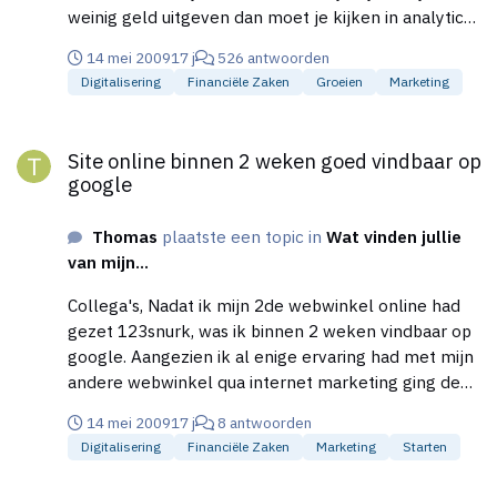
weinig geld uitgeven dan moet je kijken in analytics
naar je google organic en de SEO goed bijwerken.
14 mei 2009
17 j
526 antwoorden
Het belangrijkste is: * Goede pagerank realiseren *
Digitalisering
Financiële Zaken
Groeien
Marketing
Content met de juiste woorden en interne links *
Goede titels gebruiken (niet als info, wie ben ik, ) bij
Site online binnen 2 weken goed vindbaar op google
ons is bv snurk nieuws ipv nieuws * sitemap niet te
Site online binnen 2 weken goed vindbaar op
vergeten Uiteraard zijn er nog veel meer tips, maar
google
begin hier maar mee.
Thomas
plaatste een topic in
Wat vinden jullie
van mijn...
Collega's, Nadat ik mijn 2de webwinkel online had
gezet 123snurk, was ik binnen 2 weken vindbaar op
google. Aangezien ik al enige ervaring had met mijn
andere webwinkel qua internet marketing ging de
2de stukken sneller. Heb reclame gemaakt via
14 mei 2009
17 j
8 antwoorden
google adwords en vergelijking sites. Tevens heb ik
Digitalisering
Financiële Zaken
Marketing
Starten
flink wat content geplaats voor antisnurk tips wat
heeft geholpen. Mijn mening wat het belangrijkste is