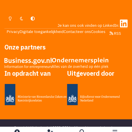
Lichte Modus
Donkere Modus
Systeemvoorkeur
Je kan ons ook vinden op LinkedIn:
Privacy
Digitale toegankelijkheid
Contacteer ons
Cookies
RSS
Onze partners
In opdracht van
Uitgevoerd door
Copyright Higherlevel.nl 2002-2026 - Alle rechten voorbehouden -
Privacy statement
- Powered by
Ping Media
&
DoReply
en bedacht door