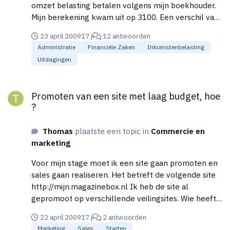
omzet belasting betalen volgens mijn boekhouder.
Mijn berekening kwam uit op 3100. Een verschil van
800 euro. Dit heb ik aangekaat bij de boekhouder en
23 april 2009
17 j
12 antwoorden
uit eindelijk was het toch 3100 euro nadat de
Administratie
Financiële Zaken
Inkomstenbelasting
boekhouder het nagerekend had. Nu mij de vraag:
Uitdagingen
Stel ik had 3900 euro aan de belasting betaald,
terwijl het maar 3100 had moeten zijn. kon de
Promoten van een site met laag budget, hoe ?
boekhouder dan de teveel betaalde 800 euro
Promoten van een site met laag budget, hoe
verduisteren ? Heeft iemand tips voor mij om een
?
boekhouder te controleren of hij zijn werk eerlijk
doet ?
Thomas
plaatste een topic in
Commercie en
marketing
Voor mijn stage moet ik een site gaan promoten en
sales gaan realiseren. Het betreft de volgende site
http://mijn.magazinebox.nl Ik heb de site al
gepromoot op verschillende veilingsites. Wie heeft
voor mij een aantal tips om sales the realiseren, ik
22 april 2009
17 j
2 antwoorden
heb een max budget van 2 euro per sale. Tevens
Marketing
Sales
Starten