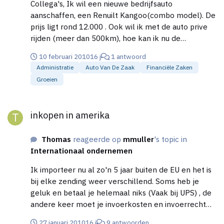
Collega's, Ik wil een nieuwe bedrijfsauto
aanschaffen, een Renuilt Kangoo(combo model). De
prijs ligt rond 12.000 . Ook wil ik met de auto prive
rijden (meer dan 500km), hoe kan ik nu de
maandelijkse kosten uitrekenen? Of is er misschien
10 februari 2010
16 j
1 antwoord
een calculater, die kan uitrekenen wat voordeliger is
Administratie
Auto Van De Zaak
Financiële Zaken
auto op de zaak zetten of op prive en 0,19 cent per
Groeien
k/m innen?
inkopen in amerika
inkopen in amerika
Thomas
reageerde op
mmuller
's topic in
Internationaal ondernemen
Ik importeer nu al zo'n 5 jaar buiten de EU en het is
bij elke zending weer verschillend. Soms heb je
geluk en betaal je helemaal niks (Vaak bij UPS) , de
andere keer moet je invoerkosten en invoerrecht
betalen en btw uiteraard, maar die krijg je terug. Ik
27 januari 2010
16 j
9 antwoorden