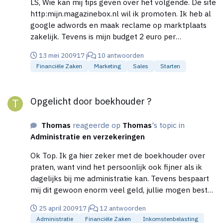
LS, Wie kan mij tips geven over het volgende. De site
http:mijn.magazinebox.nl wil ik promoten. Ik heb al
google adwords en maak reclame op marktplaats
zakelijk. Tevens is mijn budget 2 euro per
aangemelde klant. Waar haal ik die klanten vandaan
13 mei 2009
17 j
10 antwoorden
?
Financiële Zaken
Marketing
Sales
Starten
Opgelicht door boekhouder ?
Opgelicht door boekhouder ?
Thomas
reageerde op
Thomas
's topic in
Administratie en verzekeringen
Ok Top. Ik ga hier zeker met de boekhouder over
praten, want vind het persoonlijk ook fijner als ik
dagelijks bij me administratie kan. Tevens bespaart
mij dit gewoon enorm veel geld, jullie mogen best
weten ik betaal jaarlijks 2500 euro aan mijn
25 april 2009
17 j
12 antwoorden
boekhouder voor mijn administratie. Dat moet
Administratie
Financiële Zaken
Inkomstenbelasting