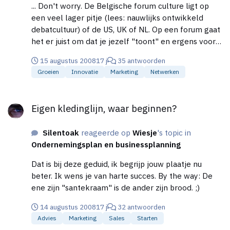
basis daarvoor was dat een copie van mijn site
tussen het persoonlijke en het algemene, het
... Don't worry. De Belgische forum culture ligt op
ondermijnend zou kunnen zijn voor mijn bedrijf en
essentiële en het belangrijke. Ik ben nog altijd blij
een veel lager pitje (lees: nauwlijks ontwikkeld
misleidend werkte naar de particulier. Ik was wel
dat ik aan die tafel zat die avond.
debatcultuur) of de US, UK of NL. Op een forum gaat
geflateerd, maar het moet wel fair blijven,
het er juist om dat je jezelf "toont" en ergens voor
uiteindelijk ging/gaat het om de energie en de
staat... en daardoor een uitwisseling aangaat op basis
investering. maartentk in .be leverde dit:
15 augustus 2008
17 j
35 antwoorden
van de juiste intenties en vertrouwen. Neem het van
http://www.google.be/search?
Groeien
Innovatie
Marketing
Netwerken
mij aan dat dat in België een lastige zin is hierboven,
hl=nl&client=safari&rls=en&q=maartentk&btnG=Zo
want dan zou je het over ethiek, verantwoording en
Eigen kledinglijn, waar beginnen?
eken&meta=cr%3DcountryBE Plagiaat is compleet
meerwaarde kunnen hebben, ... en toen ging het
Eigen kledinglijn, waar beginnen?
met hun referentie naar "het Rijk" in .be heet dat
fout... ;) Een mooi voorbeeld zou zijn: vergelijk het
anders: staat, overheid enz. Als jullie nu stelden dat
aantal "kijkers" met het aantal "reageerders" op
HL een bedrijfstool is ? ;) Succes.
Silentoak
reageerde op
Wiesje
's topic in
fora tussen de beide landen en je snapt meteen
Ondernemingsplan en businessplanning
waar ik het over heb. Lieve mensen hier overigens,
en lekker leven anders: mooi uitzicht.
Dat is bij deze geduid, ik begrijp jouw plaatje nu
beter. Ik wens je van harte succes. By the way: De
ene zijn "santekraam" is de ander zijn brood. ;)
14 augustus 2008
17 j
32 antwoorden
Advies
Marketing
Sales
Starten