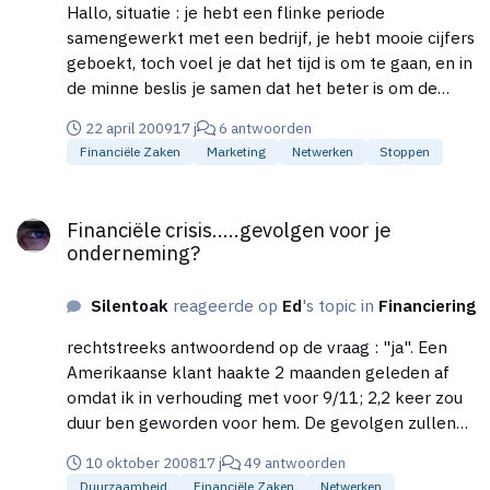
Hallo, situatie : je hebt een flinke periode
samengewerkt met een bedrijf, je hebt mooie cijfers
geboekt, toch voel je dat het tijd is om te gaan, en in
de minne beslis je samen dat het beter is om de
wegen te scheiden, je verkoopt je aandelen en wil je
22 april 2009
17 j
6 antwoorden
zaken relaties op de hoogte houden dat je via het
Financiële Zaken
Marketing
Netwerken
Stoppen
emailadres gekoppeld aan dat bedrijf niet meer te
bereiken bent (adres werd onmiddellijk gestopt).
Financiële crisis.....gevolgen voor je onderneming?
Hoe ga je op een positieve manier, waarbij iedereen
Financiële crisis.....gevolgen voor je
in zijn waarde gelaten wordt, al je contacten
onderneming?
inlichten dat : a) de samenwerking bijzonder,
geslaagd en gestopt is. b) je niet meer op dat
Silentoak
reageerde op
Ed
's topic in
Financiering
emailadres bereikbaar bent. Bestaan er daar ergens
templates voor. Dank bij voorbaat
rechtstreeks antwoordend op de vraag : "ja". Een
Amerikaanse klant haakte 2 maanden geleden af
omdat ik in verhouding met voor 9/11; 2,2 keer zou
duur ben geworden voor hem. De gevolgen zullen
gewoon anders zijn voor ons in de euro zone. Hét
10 oktober 2008
17 j
49 antwoorden
grote verschil met de besmette landen is dat wij 20
Duurzaamheid
Financiële Zaken
Netwerken