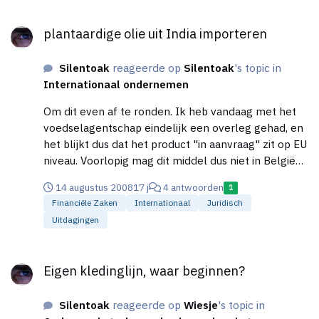
plantaardige olie uit India importeren
plantaardige olie uit India importeren
Silentoak
reageerde op
Silentoak
's topic in
Internationaal ondernemen
Om dit even af te ronden. Ik heb vandaag met het
voedselagentschap eindelijk een overleg gehad, en
het blijkt dus dat het product "in aanvraag" zit op EU
niveau. Voorlopig mag dit middel dus niet in België
gebruikt worden. Aan de ene kant "jammer van een
14 augustus 2008
17 j
4 antwoorden
1
goed idee", en aan de andere "het is een
Financiële Zaken
Internationaal
Juridisch
beschermmechanisme die werkt. Gelukkig dat er
Uitdagingen
onderzoek is, en dat er nu op beleidsniveau wordt
nagedacht" Bonussen in het verhaal: -Higherlevel
Eigen kledinglijn, waar beginnen?
ontdekt -verrast door de snelheid van plaatselijke
Eigen kledinglijn, waar beginnen?
overheid -pakketje research bij
Silentoak
reageerde op
Wiesje
's topic in