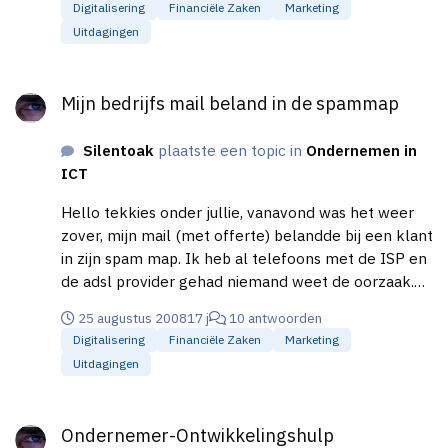
Digitalisering
Financiële Zaken
Marketing
Uitdagingen
Mijn bedrijfs mail beland in de spammap
Mijn bedrijfs mail beland in de spammap
Silentoak
plaatste een topic in
Ondernemen in
ICT
Hello tekkies onder jullie, vanavond was het weer
zover, mijn mail (met offerte) belandde bij een klant
in zijn spam map. Ik heb al telefoons met de ISP en
de adsl provider gehad niemand weet de oorzaak.
Eén specialist vertelde me ooit dat de reden
25 augustus 2008
17 j
10 antwoorden
waarom andere ISP's mijn adres als spam zagen
Digitalisering
Financiële Zaken
Marketing
kwam omdat mijn site in het Engels en het
Uitdagingen
Nederlands is (???) Ik heb al bepaalde sites
gecheckt waar je kunt "testen" of je op een
Ondernemer-Ontwikkelingshulp
blacklist staat: volgens hen niet. Ik heb nooit de
Ondernemer-Ontwikkelingshulp
noodzaak gehad om meer als 10 mails tegelijk te