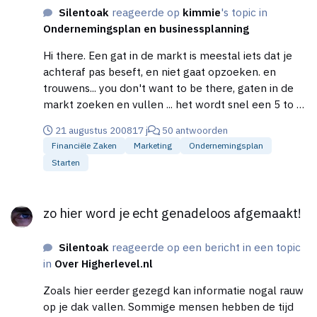
Silentoak
reageerde op
kimmie
's topic in
Ondernemingsplan en businessplanning
Hi there. Een gat in de markt is meestal iets dat je
achteraf pas beseft, en niet gaat opzoeken. en
trouwens... you don't want to be there, gaten in de
markt zoeken en vullen ... het wordt snel een 5 to 9
job en je kinderen zouden je niet meer te zien
21 augustus 2008
17 j
50 antwoorden
krijgen. Combineer, werk met wat je hebt, kijk rond,
Financiële Zaken
Marketing
Ondernemingsplan
kijk naar je passie en waar je jezelf in ziet staan ,
Starten
biedt echtheid en service de poen komt vanzelf.
...ttz na 5 à 10 jaar als de zaak echt vliegt. Ga voor
zo hier word je echt genadeloos afgemaakt!
wat jij eruit kunt/wilt halen. And have fun!
zo hier word je echt genadeloos afgemaakt!
Silentoak
reageerde op een bericht in een topic
in
Over Higherlevel.nl
Zoals hier eerder gezegd kan informatie nogal rauw
op je dak vallen. Sommige mensen hebben de tijd