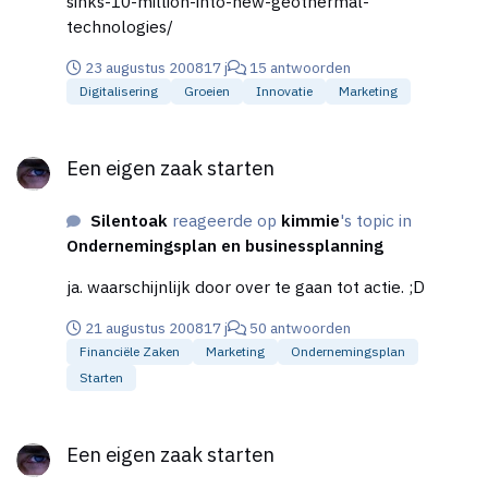
sinks-10-million-into-new-geothermal-
geloof in een trage lange termijn return. Kinderen in
technologies/
die gebieden bereiken in/door scholing is een sterke
peiler van een lange termijn verandering, het micro
23 augustus 2008
17 j
15 antwoorden
creditsysteem voor de korte/middentermijn en
Digitalisering
Groeien
Innovatie
Marketing
jongeren van hieruit inspireren om hun talenten voor
Een eigen zaak starten
een korte periode te gebruiken om in dergelijke
Een eigen zaak starten
ecologische onstabiele zones hun bijdrage te
leveren. Easy to discuss natuurlijk in the land of
plenty... :-\
Silentoak
reageerde op
kimmie
's topic in
Ondernemingsplan en businessplanning
ja. waarschijnlijk door over te gaan tot actie. ;D
21 augustus 2008
17 j
50 antwoorden
Financiële Zaken
Marketing
Ondernemingsplan
Starten
Een eigen zaak starten
Een eigen zaak starten