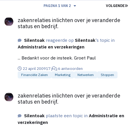
L
PAGINA 1 VAN 2
VOLGENDE
zakenrelaties inlichten over je veranderde status en bedrijf.
zakenrelaties inlichten over je veranderde
status en bedrijf.
Silentoak
reageerde op
Silentoak
's topic in
Administratie en verzekeringen
... Bedankt voor de insteek. Groet Paul
22 april 2009
17 j
6 antwoorden
Financiële Zaken
Marketing
Netwerken
Stoppen
zakenrelaties inlichten over je veranderde status en bedrijf.
zakenrelaties inlichten over je veranderde
status en bedrijf.
Silentoak
plaatste een topic in
Administratie en
verzekeringen