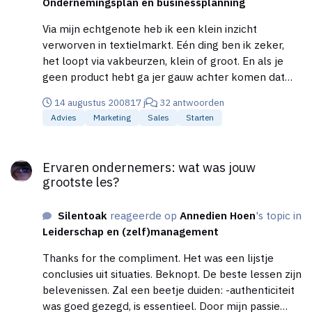
Ondernemingsplan en businessplanning
Via mijn echtgenote heb ik een klein inzicht
verworven in textielmarkt. Eén ding ben ik zeker,
het loopt via vakbeurzen, klein of groot. En als je
geen product hebt ga jer gauw achter komen dat
een kledingsstuk verkopen over "voelen" gaat. (
14 augustus 2008
17 j
32 antwoorden
hoe zijn we zelf ) Binnen stappen in winkels is geen
Advies
Marketing
Sales
Starten
garantie, want de aankopen zijn reeds gemaakt voor
het volgend seizoen, en ik beloof je de budgetten
Ervaren ondernemers: wat was jouw grootste les?
zijn super krap in de detailhandel. In de rand
Ervaren ondernemers: wat was jouw
vermeld ik even dat de ene ontwerper na de ander,
grootste les?
het in België voor bekeken houdt ( mensen die al 20
of meer jaren meespelen ) en de kaas is niet vet en
Silentoak
reageerde op
Annedien Hoen
's topic in
de kosten hoog. Spaar of leen er desnoods voor
Leiderschap en (zelf)management
maar een stand op kleine vakbeurzen zullen je
zeker opbrengen, bezoek er al een paar om feeling
Thanks for the compliment. Het was een lijstje
met het gebeuren te krijgen, gewoon eerst kijken
conclusies uit situaties. Beknopt. De beste lessen zijn
en op de details letten van hoe de groteren het
belevenissen. Zal een beetje duiden: -authenticiteit
doen ( ontvangst, presentatie, bestellingen
was goed gezegd, is essentieel. Door mijn passie