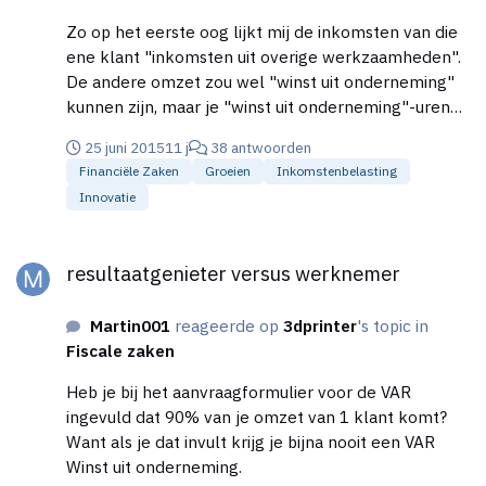
Zo op het eerste oog lijkt mij de inkomsten van die
ene klant "inkomsten uit overige werkzaamheden".
De andere omzet zou wel "winst uit onderneming"
kunnen zijn, maar je "winst uit onderneming"-uren
zijn natuurlijk niet meer dan 1225 uur. Ik zou er toch
25 juni 2015
11 j
38 antwoorden
even een expert naar laten kijken.
Financiële Zaken
Groeien
Inkomstenbelasting
Innovatie
resultaatgenieter versus werknemer
resultaatgenieter versus werknemer
Martin001
reageerde op
3dprinter
's topic in
Fiscale zaken
Heb je bij het aanvraagformulier voor de VAR
ingevuld dat 90% van je omzet van 1 klant komt?
Want als je dat invult krijg je bijna nooit een VAR
Winst uit onderneming.