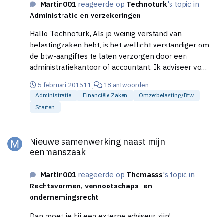
Martin001
reageerde op
Technoturk
's topic in
Administratie en verzekeringen
Hallo Technoturk, Als je weinig verstand van
belastingzaken hebt, is het wellicht verstandiger om
de btw-aangiftes te laten verzorgen door een
administratiekantoor of accountant. Ik adviseer voor
je gaat beginnen maar eens een afspraak te maken
5 februari 2015
11 j
18 antwoorden
met iemand die je op alle gebied goed kan
Administratie
Financiële Zaken
Omzetbelasting/btw
adviseren.
Starten
Nieuwe samenwerking naast mijn eenmanszaak
Nieuwe samenwerking naast mijn
eenmanszaak
Martin001
reageerde op
Thomasss
's topic in
Rechtsvormen, vennootschaps- en
ondernemingsrecht
Dan moet je bij een externe adviseur zijn!