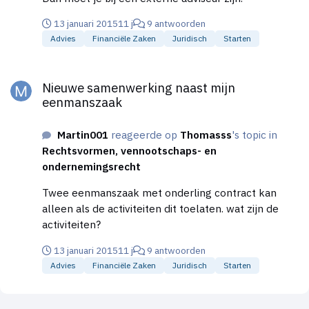
13 januari 2015
11 j
9 antwoorden
Advies
Financiële Zaken
Juridisch
Starten
Nieuwe samenwerking naast mijn eenmanszaak
Nieuwe samenwerking naast mijn
eenmanszaak
Martin001
reageerde op
Thomasss
's topic in
Rechtsvormen, vennootschaps- en
ondernemingsrecht
Twee eenmanszaak met onderling contract kan
alleen als de activiteiten dit toelaten. wat zijn de
activiteiten?
13 januari 2015
11 j
9 antwoorden
Advies
Financiële Zaken
Juridisch
Starten