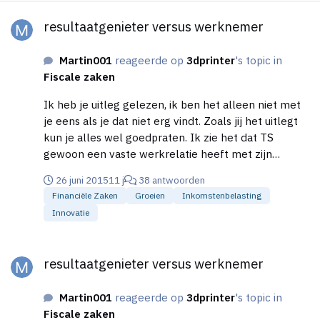
resultaatgenieter versus werknemer
resultaatgenieter versus werknemer
Martin001
reageerde op
3dprinter
's topic in
Fiscale zaken
Ik heb je uitleg gelezen, ik ben het alleen niet met
je eens als je dat niet erg vindt. Zoals jij het uitlegt
kun je alles wel goedpraten. Ik zie het dat TS
gewoon een vaste werkrelatie heeft met zijn
opdrachtgever, al meerdere jaren lang. Je kunt er
26 juni 2015
11 j
38 antwoorden
van alles bijhalen over 'de held zijn' en zo, maar in
Financiële Zaken
Groeien
Inkomstenbelasting
de kern is het een verkapt vast werkverband. Naar
Innovatie
mijn bescheiden mening. Meerdere jaren maar één
opdrachtgever, die meer dan 90% van je omzet is,
resultaatgenieter versus werknemer
die jou vertelt wat je moet doen en je mag je niet
resultaatgenieter versus werknemer
laten vervangen door iemand anders.. "If it looks
like a duck, swims like a duck, and quacks like a
Martin001
reageerde op
3dprinter
's topic in
duck, then it probably is a duck". Mee eens.
Fiscale zaken