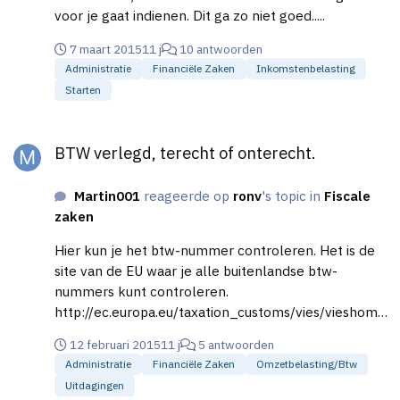
voor je gaat indienen. Dit ga zo niet goed.....
7 maart 2015
11 j
10 antwoorden
Administratie
Financiële Zaken
Inkomstenbelasting
Starten
BTW verlegd, terecht of onterecht.
BTW verlegd, terecht of onterecht.
Martin001
reageerde op
ronv
's topic in
Fiscale
zaken
Hier kun je het btw-nummer controleren. Het is de
site van de EU waar je alle buitenlandse btw-
nummers kunt controleren.
http://ec.europa.eu/taxation_customs/vies/vieshome.
do?selectedLanguage=EN Voor de zekerheid even
12 februari 2015
11 j
5 antwoorden
een uitdraai maken en in je administratie bewaren.
Administratie
Financiële Zaken
Omzetbelasting/btw
Uitdagingen