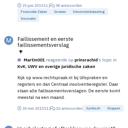
25 juni 2015
11 j
38 antwoorden
Financiële Zaken
Groeien
Inkomstenbelasting
Innovatie
Faillissement en eerste faillissementsverslag
Faillissement en eerste
faillissementsverslag
Martin001
reageerde op
prinsrachid
's topic in
KvK, UWV en overige juridische zaken
Kijk op www.rechtspraak.nl bij Uitspraken en
registers en dan Centraal insolventieregister. Daar
staan alle faillissementsverslagen. De eerste komt
meestal na een maand.
30 mei 2015
11 j
10 antwoorden
Juridisch
Stoppen
Voorbelasting of aftrekken van de winst?