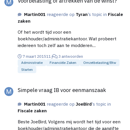
Voorbelasting of aftrekken van de winst?
Martin001
reageerde op
Tyran
's topic in
Fiscale
zaken
Of het wordt tijd voor een
boekhouder/administratiekantoor. Wat probeert
iedereen toch zelf aan te modderen....
7 maart 2015
11 j
3 antwoorden
Administratie
Financiële Zaken
Omzetbelasting/btw
Starten
Simpele vraag IB voor eenmanszaak
Simpele vraag IB voor eenmanszaak
Martin001
reageerde op
JoeBird
's topic in
Fiscale zaken
Beste JoeBird, Volgens mij wordt het tijd voor een
boekhouder/administratiekantoor die de aangifte