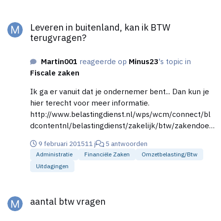
Leveren in buitenland, kan ik BTW terugvragen?
Leveren in buitenland, kan ik BTW
terugvragen?
Martin001
reageerde op
Minus23
's topic in
Fiscale zaken
Ik ga er vanuit dat je ondernemer bent... Dan kun je
hier terecht voor meer informatie.
http://www.belastingdienst.nl/wps/wcm/connect/bl
dcontentnl/belastingdienst/zakelijk/btw/zakendoen
_met_het_buitenland/btw_terugvragen_uit_het_bu
9 februari 2015
11 j
5 antwoorden
itenland/btw_terugvragen_uit_andere_eu_landen
Administratie
Financiële Zaken
Omzetbelasting/btw
Uitdagingen
aantal btw vragen
aantal btw vragen