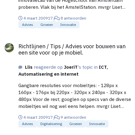
innovatieLab van de Hogeschool Van Amsterdam
proberen. Vlak bij het AmstelStation. mvrgr Liset
Karman
4 maart 2009
17 j
8 antwoorden
Advies
Groeien
Innovatie
Richtlijnen / Tips / Advies voor bouwen van een site voor op je 
Richtlijnen / Tips / Advies voor bouwen van
een site voor op je mobiel.
Llis
reageerde op
JoeriT
's topic in
ICT,
Automatisering en internet
Gangbare resoluties voor mobieltjes: - 128px x
160px - 176px bij 220px - 320px x 240px - 320px x
480px Voor de rest; googlen op specs van de diverse
mobieltjes wil nog wel eens helpen. mvrgr Liset
Karman
4 maart 2009
17 j
9 antwoorden
Advies
Digitalisering
Groeien
Innovatie