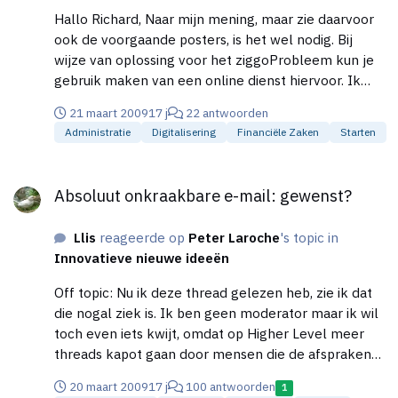
vriendelijke groet, Liset Karman
Hallo Richard, Naar mijn mening, maar zie daarvoor
ook de voorgaande posters, is het wel nodig. Bij
wijze van oplossing voor het ziggoProbleem kun je
gebruik maken van een online dienst hiervoor. Ik
geef je maar even een "eersteDeBeste"
21 maart 2009
17 j
22 antwoorden
googleTreffer: http://www.combell.com/nl/fax/faq/
Administratie
Digitalisering
Financiële Zaken
Starten
Je krijgt dan een nummer uit je eigen regio. Maar
inderdaad kun je ook met Ziggo vast wel iets
Absoluut onkraakbare e-mail: gewenst?
regelen. Lees dan dit even: http://ziggo-
Absoluut onkraakbare e-mail: gewenst?
gebruikers.nl/forum/showthread.php?
s=0458f672a4383d24ae14e86a216fbbb0&t=9592
Llis
reageerde op
Peter Laroche
's topic in
Succes. Mvrgr Liset Karman
Innovatieve nieuwe ideeën
Off topic: Nu ik deze thread gelezen heb, zie ik dat
die nogal ziek is. Ik ben geen moderator maar ik wil
toch even iets kwijt, omdat op Higher Level meer
threads kapot gaan door mensen die de afspraken
even vergeten zijn: De topicStarter is degene die
20 maart 2009
17 j
100 antwoorden
1
bepaald heeft wat de topic is. Wil je het ergens