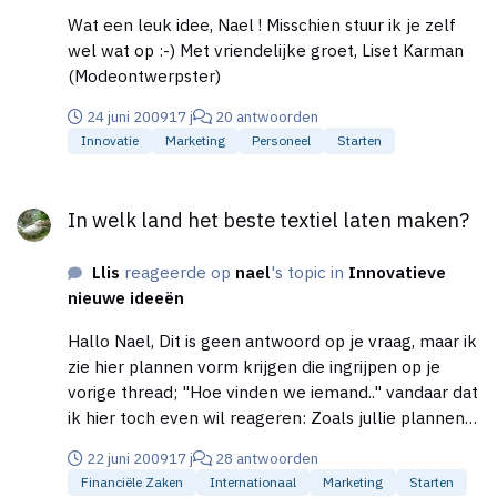
net vanmorgen bij ons binnen kwam, en het een
weten als je dit gaat op pakken, want dan kunnen
Wat een leuk idee, Nael ! Misschien stuur ik je zelf
uitgelezen kans is voor ons werk met de huismussen.
we je dakpannen binnen onze kolonie Huismussen
wel wat op :-) Met vriendelijke groet, Liset Karman
Maar ik denk : ook voor een van jullie.
gaan testen, en bij goed gevolg adviseren bij
(Modeontwerpster)
renovaties en dergelijken. Heel veel succes met de
24 juni 2009
17 j
20 antwoorden
ondernemingen !!! Met vriendelijke groet, Liset
Innovatie
Marketing
Personeel
Starten
Karman Stichting Witte Mus Andijk Voor de
volledigheid even de oorspronkelijk aan VROM
In welk land het beste textiel laten maken?
gestelde vraag van ondergetekende, Stichting Witte
In welk land het beste textiel laten maken?
Mus: Ook nog even de link naar het stuk dat VROM
op de eigen website heeft geplaatst hierover:
http://www.vrom.nl/pagina.html?id=22920
Llis
reageerde op
nael
's topic in
Innovatieve
nieuwe ideeën
Hallo Nael, Dit is geen antwoord op je vraag, maar ik
zie hier plannen vorm krijgen die ingrijpen op je
vorige thread; "Hoe vinden we iemand.." vandaar dat
ik hier toch even wil reageren: Zoals jullie plannen
nu vorm beginnen te krijgen zou het aantrekken van
22 juni 2009
17 j
28 antwoorden
een ontwerpster overkill zijn, en een onnodige
Financiële Zaken
Internationaal
Marketing
Starten
kostenpost. Ik ga daarbij uit van het plan bestaande