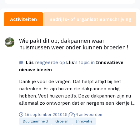
Activiteiten
Bedrijfs- of organisatieomschrijving
Wie pakt dit op; dakpannen waar huismussen weer onder kunne
Wie pakt dit op; dakpannen waar
huismussen weer onder kunnen broeden !
Llis
reageerde op
Llis
's topic in
Innovatieve
nieuwe ideeën
Dank je voor de vragen. Dat helpt altijd bij het
nadenken. Er zijn huizen die dakpannen nodig
hebben. Veel huizen zelfs. Deze dakpannen zijn nu
allemaal zo ontworpen dat er nergens een kiertje in
zit groter dan 1 cm. Wil met toch ruimte voor vogels
16 september 2010
15 j
4 antwoorden
laten dan kost dat extra geld. [*]De vogelvide kost
Duurzaamheid
Groeien
Innovatie
per strekkende meter 30 euro en is een extra
investering. [*]De zwaluw en mussenpannen zijn per
Wie pakt dit op; dakpannen waar huismussen weer onder kunne
stuk tussen 36 en 89 euro, maar kunnen wel een