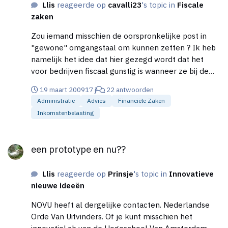
Llis
reageerde op
cavalli23
's topic in
Fiscale
daarvan; niet zozeer klantOnvriendelijkheid, maar
zaken
meer dat ontvangers gedwongen worden tot allerlei
extra handelingen, inclusief mogelijkerwijs het zich
Zou iemand misschien de oorspronkelijke post in
gedwongen voelen het programma eveneens aan te
"gewone" omgangstaal om kunnen zetten ? Ik heb
schaffen. Dat laatste onderstreept omdat dat voor
namelijk het idee dat hier gezegd wordt dat het
mij bijzonder zwaar in de beslissing zou mee wegen.
voor bedrijven fiscaal gunstig is wanneer ze bij de
Het is geen koppelverkoop, maar naar mijn
notaris laten vastleggen aan een ANBI stichting te
19 maart 2009
17 j
22 antwoorden
maatstaven daarmee gevoelsmatig te vergelijken,
doneren, en ik heb ook het idee dat "notarieel
Administratie
Advies
Financiële Zaken
en aan een dergelijke praktijk zou ik absoluut niet
vastleggen" eigenlijk betekent dat er heel
mee willen werken. Als je daar een oplossing voor
Inkomstenbelasting
regelmatig een bedrag van dat bedrijf naar het
weet te vinden (ik heb nog niet de hele thread
Goede Doel zal gaan. Voor mijn opTeRichten
een prototype en nu??
gelezen) dan mag je mij als klant noteren. Met
stichting is dat een interessant gegeven. Maar ik leg
een prototype en nu??
vriendelijke groet, Liset Karman
jullie discussie misschien helemaal verkeerd uit. Dus
vandaar mijn vraag. Alvast mijn dank. Met
Llis
reageerde op
Prinsje
's topic in
Innovatieve
vriendelijke groet, Liset Karman
nieuwe ideeën
NOVU heeft al dergelijke contacten. Nederlandse
Orde Van Uitvinders. Of je kunt misschien het