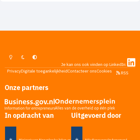
Lichte Modus
Donkere Modus
Systeemvoorkeur
Je kan ons ook vinden op LinkedIn:
Privacy
Digitale toegankelijkheid
Contacteer ons
Cookies
RSS
Onze partners
In opdracht van
Uitgevoerd door