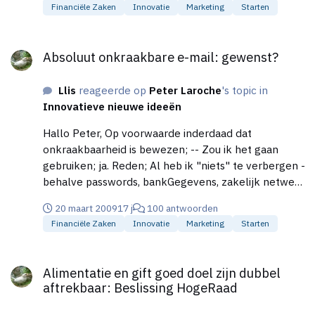
Financiële Zaken
Innovatie
Marketing
Starten
anders over hebben, dan start je een eigen thread.
Zie de overige forumRegels. / off topic Met
Absoluut onkraakbare e-mail: gewenst?
vriendelijke groet, Liset Karman Edit: En dit is wat ik
Absoluut onkraakbare e-mail: gewenst?
bedoel met "ziek": Iemand die anoniem een kneus
geeft, waar in staat
Llis
reageerde op
Peter Laroche
's topic in
Innovatieve nieuwe ideeën
Hallo Peter, Op voorwaarde inderdaad dat
onkraakbaarheid is bewezen; -- Zou ik het gaan
gebruiken; ja. Reden; Al heb ik "niets" te verbergen -
behalve passwords, bankGegevens, zakelijk netwerk
enz-, persoonlijk ben ik er niet van gediend dat
20 maart 2009
17 j
100 antwoorden
overheid of wie ook mijn e-mails kan lezen. -- Zou
Financiële Zaken
Innovatie
Marketing
Starten
10 euro per jaar mij anders doen besluiten; nee. Dit
bedrag is klein genoeg om niet op te vallen in de
Alimentatie en gift goed doel zijn dubbel aftrekbaar: Beslissi
uitgaven. -- Als ik zou weten dat anderen mijn
Alimentatie en gift goed doel zijn dubbel
versleutelde e-mail niet konden lezen, wanneer zij
aftrekbaar: Beslissing HogeRaad
datzelfde progje niet hebben, zou dat voor mij een
reden zijn om het prog niet te gebruiken. Rede