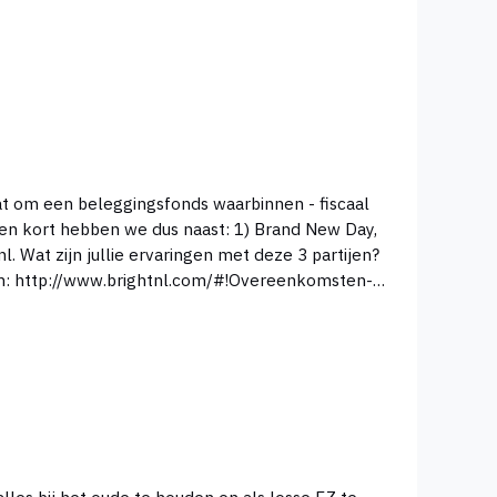
aat om een beleggingsfonds waarbinnen - fiscaal
-A1E5-1A230A8E6BEA
lles bij het oude te houden en als losse EZ te