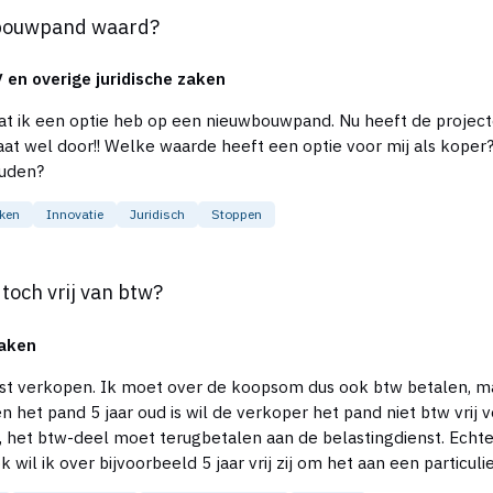
uwbouwpand waard?
 en overige juridische zaken
euwbouwpand. Nu heeft de projectontwikkelaar de verkoop stopgezet om hem
e verkoper een verkoopbelofte gedaan
ouden?
aken
Innovatie
Juridisch
Stoppen
 toch vrij van btw?
zaken
ast verkopen. Ik moet over de koopsom dus ook btw betalen, ma
n het pand 5 jaar oud is wil de verkoper het pand niet btw vrij 
ugbetalen aan de belastingdienst. Echter ik koop het liever vrij van btw, om niet vast te
k wil ik over bijvoorbeeld 5 jaar vrij zij om het aan een partic
ist of zie ik iets over het hoofd? Zijn er voor de verkoper