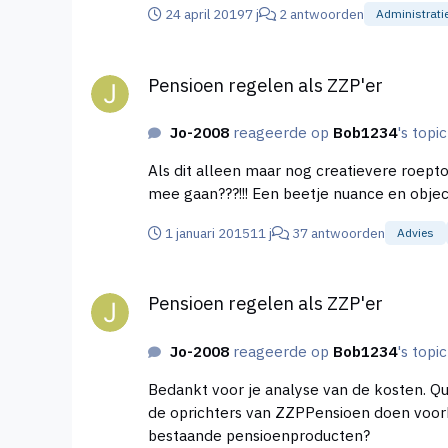
24 april 2019
7 j
2 antwoorden
Administrati
Pensioen regelen als ZZP'er
Pensioen regelen als ZZP'er
Jo-2008
reageerde op
Bob1234
's topi
Als dit alleen maar nog creatievere roepto
mee gaan???!!! Een beetje nuance en
1 januari 2015
11 j
37 antwoorden
Advies
Pensioen regelen als ZZP'er
Pensioen regelen als ZZP'er
Jo-2008
reageerde op
Bob1234
's topi
Bedankt voor je analyse van de kosten. Qua product zijn de nieuwkomers, ZZPPensioen en BrightNL, volgens mij niet anders dan Brand New Day! Met name
de oprichters van ZZPPensioen doen voork
bestaande pensioenproducten?