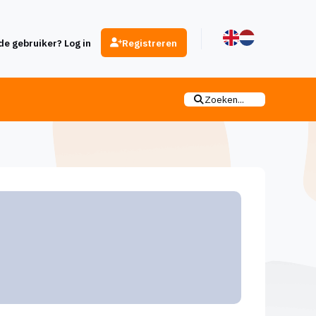
e gebruiker? Log in
Registreren
Zoeken...