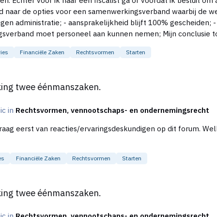
ties voor een samenwerkingsverband waarbij de wensen zijn: - we benaderen de 
eel niet verkoopbaar toch? Blijft dan alleen over
ies
Financiële Zaken
Rechtsvormen
Starten
reren?
nszaken.
king twee éénmanszaken.
pic in
Rechtsvormen, vennootschaps- en ondernemingsrecht
acties/ervaringsdeskundigen op dit forum. Welke samenwerkingsvorm past het beste in deze
es
Financiële Zaken
Rechtsvormen
Starten
nszaken.
king twee éénmanszaken.
pic in
Rechtsvormen, vennootschaps- en ondernemingsrecht