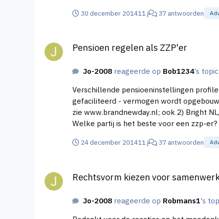
30 december 2014
11 j
37 antwoorden
Adv
Pensioen regelen als ZZP'er
Pensioen regelen als ZZP'er
Jo-2008
reageerde op
Bob1234
's topi
Verschillende pensioeninstellingen profil
gefaciliteerd - vermogen wordt opgebouwd dat later in een pen
zie www.brandnewday.nl; ook 2) Bright NL, zie www.brightnl.com; 3) ZZP Pensioen, zie www.zzppensioen.nl. Wat zijn jullie ervaringen met deze 3 partijen?
Welke partij is het beste voor een zzp-er? Een vergelijk tussen Bright NL en ZZP Pensioen is hier te vinden: http://www.brightnl.com/#!Overeenkomsten
en-verschillen-tussen-BrightNL-pensi
24 december 2014
11 j
37 antwoorden
Adv
Rechtsvorm kiezen voor samenwerking twee éénma
Rechtsvorm kiezen voor samenwer
Jo-2008
reageerde op
Robmans1
's to
Bedankt voor de reacties en het meedenken.