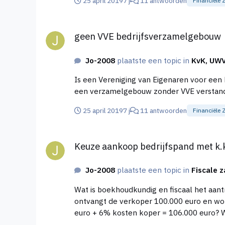
25 april 2019
7 j
11 antwoorden
Financiële 
geen VVE bedrijfsverzamelgebouw
geen VVE bedrijfsverzamelgebouw
Jo-2008
plaatste een topic in
KvK, UWV
Is een Vereniging van Eigenaren voor een bedrijfsverzamelgebouw verplicht? Wat zij
een verzamelgebouw zonder VVE verstan
25 april 2019
7 j
11 antwoorden
Financiële 
Keuze aankoop bedrijfspand met k.k of v.o.n.
Keuze aankoop bedrijfspand met k.k 
Jo-2008
plaatste een topic in
Fiscale 
Wat is boekhoudkundig en fiscaal het aantrekkelijkst bij de aankoop v
ontvangt de verkoper 100.000 euro en wordt 6.000 euro (6%) overdra
e