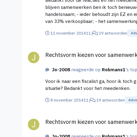
blijven samenwerken ben ik toch benieuwd naar de op
handelsnaam; - ieder behoudt zijn EZ en eigen administratie; - aansprakelijkheid blijft 100% gescheiden; - bij uittreding van de samenwerking is het aandeel
van 33% verkoopbaar; - het samenwerkingsverband moet personeel aan kunnen nemen; Mijn conclusie tot nu toe is: Een maatschap of VOF valt af
vanwege de gezamenlijke administratie en aansprakelijkheid. Bij uittreding van een coöperatie is het aand
11 november 2014
11 j
19 antwoorden
Adv
een gezamenlijke BV waaraan de EZ factu
Rechtsvorm kiezen voor samenwerking twee éénma
Rechtsvorm kiezen voor samenwer
Jo-2008
reageerde op
Robmans1
's to
Voor ik naar een fiscalist ga, hoor ik toch graag eerst van re
situatie? Bedankt voor het meedenken.
8 november 2014
11 j
19 antwoorden
Advi
Rechtsvorm kiezen voor samenwerking twee éénma
Rechtsvorm kiezen voor samenwer
Jo-2008
reageerde op
Robmans1
's to