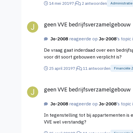
14 mei 2019
7 j
2 antwoorden
Administratie
en voor mij ook nog alternatieven die niet
geen VVE bedrijfsverzamelgebouw
geen VVE bedrijfsverzamelgebouw
Jo-2008
reageerde op
Jo-2008
's topic
De vraag gaat inderdaad over een bedrijf
voor dit soort gebouwen verplicht is?
25 april 2019
7 j
11 antwoorden
Financiële 
geen VVE bedrijfsverzamelgebouw
geen VVE bedrijfsverzamelgebouw
Jo-2008
reageerde op
Jo-2008
's topic
In tegenstelling tot bij appartementen is een VVE bij bedrijfspanden dus 
VVE wel verstandig?