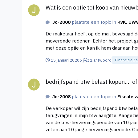
Wat is een optie tot koop van nie
Jo-2008
plaatste een topic in
KvK, UWV
De makelaar heeft op de mail bevestigd dat ik een optie heb op een ni
moverende redenen. Echter het project gaat wel door!! Welke waarde heeft een optie voor mij als koper? Heeft d
met deze optie en kan ik hem daar aan h
15 januari 2020
6 j
1 antwoord
Financiële Z
bedrijfspand btw belast kopen.... of toch vrij van btw?
bedrijfspand btw belast kopen.... of
Jo-2008
plaatste een topic in
Fiscale 
De verkoper wil zijn bedrijfspand btw bel
terugvragen in mijn btw aangifte. Aangezie
van de btw-herzieningsperiode van 10 jaar, het btw-deel moet ter
zitten aan 10 jarige herzieningsperiode. Oo
terugbetalen. Voor mij heeft het btw belast kopen geen voordelen. Is bovenstaande redenering ju