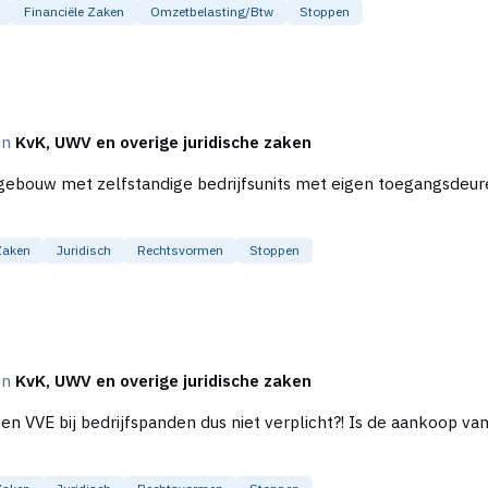
Financiële Zaken
Omzetbelasting/btw
Stoppen
 financieel nadelig uitpakken?
 in
KvK, UWV en overige juridische zaken
sgebouw met zelfstandige bedrijfsunits met eigen toegangsdeur
Zaken
Juridisch
Rechtsvormen
Stoppen
 in
KvK, UWV en overige juridische zaken
niet verplicht?! Is de aankoop van een bedrijfspand in een verzamelgebouw zonder