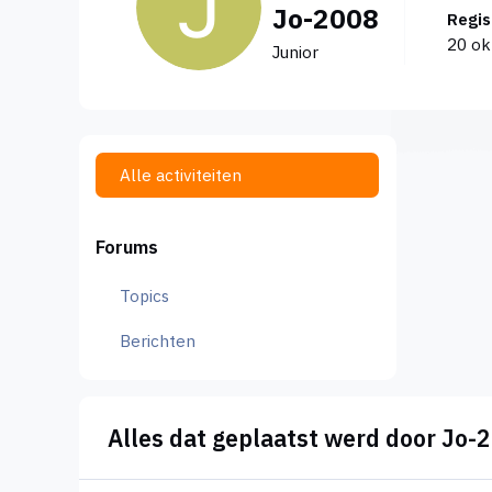
Jo-2008
Regi
20 ok
Junior
Alle activiteiten
Forums
Topics
Berichten
Alles dat geplaatst werd door Jo-
Wat is een optie tot koop van nieuwbouwpand waard