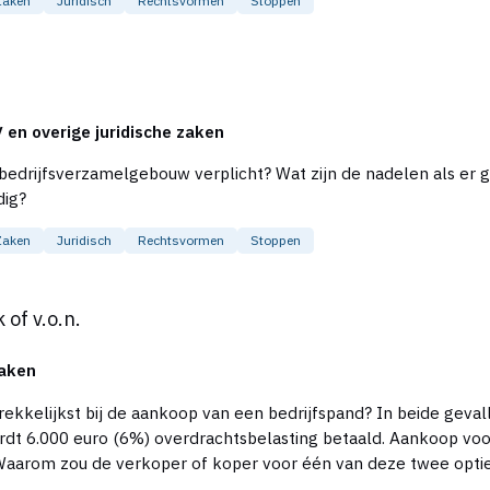
Zaken
Juridisch
Rechtsvormen
Stoppen
 en overige juridische zaken
n de nadelen als er geen VVE is? Is de aankoop van een bedrijfspand in
dig?
Zaken
Juridisch
Rechtsvormen
Stoppen
of v.o.n.
zaken
an een bedrijfspand? In beide gevallen zijn de kosten voor de koper 106.000 euro,
chtsbelasting betaald. Aankoop voor 106.000 euro v.o.n. of Aankoop voor 100.000
uro + 6% kosten koper = 106.000 euro? Waarom zou de verkoper of koper voor één van deze twee