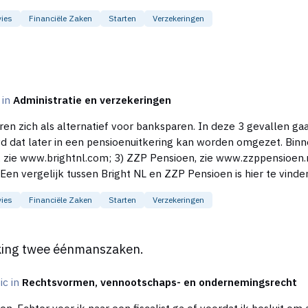
ies
Financiële Zaken
Starten
Verzekeringen
c in
Administratie en verzekeringen
eren zich als alternatief voor banksparen. In deze 3 gevallen g
sioenuitkering kan worden omgezet. Binnen kort hebben we dus naast: 1) Brand New Day,
-
oen-en-het-FNVZZP-pensioenfonds/cww7/7A57FA07-23F6-4F2E
ies
Financiële Zaken
Starten
Verzekeringen
nszaken.
king twee éénmanszaken.
pic in
Rechtsvormen, vennootschaps- en ondernemingsrecht
 Echter voor ik naar een fiscalist ga of voordat ik besluit om a