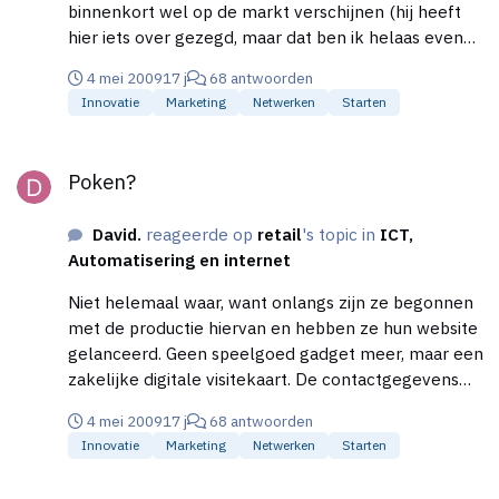
binnenkort wel op de markt verschijnen (hij heeft
meegroeien. BPC gaat voor kwaliteit en dat
hier iets over gezegd, maar dat ben ik helaas even
waardeer ik. Hoe denk jij hierover?
kwijt). Hoe en wat is nog niet duidelijk, maar ik neem
4 mei 2009
17 j
68 antwoorden
aan dat deze wel via hun eigen website tegen die tijd
Innovatie
Marketing
Netwerken
Starten
te bestellen zal zijn.
Poken?
Poken?
David.
reageerde op
retail
's topic in
ICT,
Automatisering en internet
Niet helemaal waar, want onlangs zijn ze begonnen
met de productie hiervan en hebben ze hun website
gelanceerd. Geen speelgoed gadget meer, maar een
zakelijke digitale visitekaart. De contactgegevens
kunnen zelfs uitgewisseld worden via mobiel.
4 mei 2009
17 j
68 antwoorden
Toevallig had ik op The Next Web '09 een interview
Innovatie
Marketing
Netwerken
Starten
met hun afgenomen (althans, ik was de
cameraman): klik maar hierr...
Bedrijfscollectief