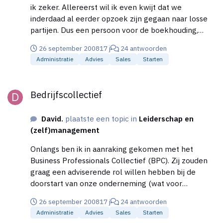
ik zeker. Allereerst wil ik even kwijt dat we
inderdaad al eerder opzoek zijn gegaan naar losse
partijen. Dus een persoon voor de boekhouding,
maar voor de sales was nog niet broodnodig. De
26 september 2008
17 j
24 antwoorden
reden waarom we dat uiteindelijk niet hebben
Administratie
Advies
Sales
Starten
doorgezet is omdat dit simpelweg makkelijker was,
we kregen dit aangeboden. Weliswaar heb je wel
Bedrijfscollectief
gelijk in het feit dat je dan wel een risicospreiding
Bedrijfscollectief
creëert. Toch is zo'n iemand die je tijdens de hele
opstart periode je hand vasthoudt wel erg makkelijk!
David.
plaatste een topic in
Leiderschap en
Maar daarom ben ik nu aan het kijken wat nou
(zelf)management
precies de risico's zijn van dit collectief. Het heeft
uiteraard ook voordelen, want je krijgt wel een
Onlangs ben ik in aanraking gekomen met het
waslijst aan nieuwe klanten voorgeschoteld. Aan de
Business Professionals Collectief (BPC). Zij zouden
andere kant kwamen ze wel erg betrouwbaar over,
graag een adviserende rol willen hebben bij de
maar het waren uiteraard echt verkopers, dus daar
doorstart van onze onderneming (wat voor
zijn ze in getraind. We zijn momenteel aan het
onderneming is even niet van belang). Het gaat er
uitzoeken of hun hele verhaal wat zij toen gegeven
26 september 2008
17 j
24 antwoorden
voornamelijk om dat bepaalde aspecten (o.a.
hebben aan alle kante klopt. We zijn erg wantrouwig
Administratie
Advies
Sales
Starten
administratie en sales) achter lopen op de zaken en