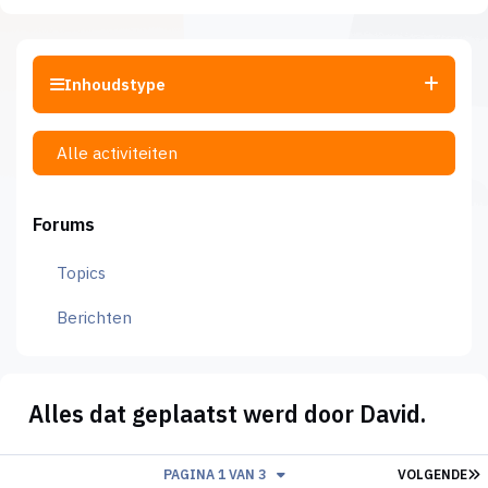
Inhoudstype
Alle activiteiten
Forums
Topics
Berichten
Alles dat geplaatst werd door David.
L
PAGINA 1 VAN 3
VOLGENDE