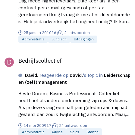
Dag mede-higherlevelaars, Elke keer als ik een
contract per e-mail (gescand) of per fax
geretourneerd krijgt vraag ik me af of dit voldoende
is. Heb je daadwerkelijk het origineel nodig? Ik kan
het niet echt ergens vinden, alleen dat mensen het
25 januari 2010
16 j
2 antwoorden
doen. Maar is dat wel slim?
Administratie
Juridisch
Uitdagingen
Bedrijfscollectief
Bedrijfscollectief
David.
reageerde op
David.
's topic in
Leiderschap
en (zelf)management
Beste Doremi, Business Professionals Collectief
heeft net als iedere onderneming zijn ups & downs.
Als je deze vraag een half jaar geleden aan mij had
gesteld, dan zou ik twijfelachtig antwoorden. Maar,
de afgelopen maanden (eigenlijk sinds januari) heb
14 mei 2009
17 j
24 antwoorden
ik BPC sterker zien worden. Onze onderneming
Administratie
Advies
Sales
Starten
heeft hier veel profijt van gehad! Voor starters is het