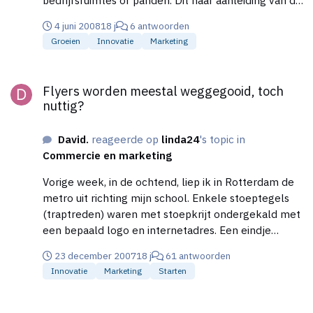
bedrijfsruimtes of panden. Dit naar aanleiding van de
website http://www.officedesigngallery.com/ waar
4 juni 2008
18 j
6 antwoorden
onder andere het kantoor van Google bij staat.
Groeien
Innovatie
Marketing
Vervolgens ben ik naar meer fotos gaan zoeken en
kwam het volgende tegen: Kom maar op met die
Flyers worden meestal weggegooid, toch nuttig?
foto's!
Flyers worden meestal weggegooid, toch
nuttig?
David.
reageerde op
linda24
's topic in
Commercie en marketing
Vorige week, in de ochtend, liep ik in Rotterdam de
metro uit richting mijn school. Enkele stoeptegels
(traptreden) waren met stoepkrijt ondergekald met
een bepaald logo en internetadres. Een eindje
verder op, dichterbij mijn school, stonden er een
23 december 2007
18 j
61 antwoorden
aantal mensen te flyeren dacht ik. Maar het waren
Innovatie
Marketing
Starten
geen flyers, het waren verpakte ontbijtkoeken met
daarop een sticker. Nou, zoiets gooi ik uiteraard niet
Welke Gadget heb jij als laatste gekocht?
weg! Er was goed over nagedacht :) Op die sticker