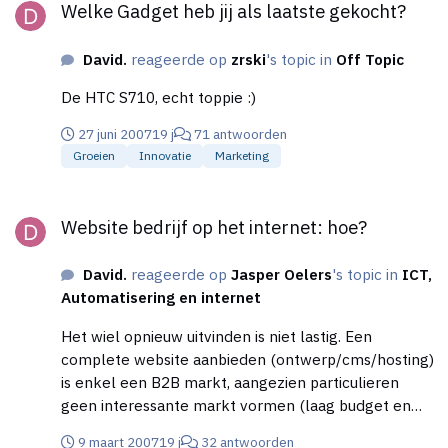
Welke Gadget heb jij als laatste gekocht?
stonden namelijk vacatures, die studenten van mijn
school wellicht konden vervullen. En door 's
David.
reageerde op
zrski
's topic in
Off Topic
ochtends plakken ontbijtkoek uit te delen trek je
gemakkelijk de aandacht. Dat is pas 'n lekkere flyer
De HTC S710, echt toppie :)
:) Ik was er heel blij mee.
27 juni 2007
19 j
71 antwoorden
Groeien
Innovatie
Marketing
Website bedrijf op het internet: hoe?
Website bedrijf op het internet: hoe?
David.
reageerde op
Jasper Oelers
's topic in
ICT,
Automatisering en internet
Het wiel opnieuw uitvinden is niet lastig. Een
complete website aanbieden (ontwerp/cms/hosting)
is enkel een B2B markt, aangezien particulieren
geen interessante markt vormen (laag budget en
toch veel eisen). Voor particulieren hebben ze
9 maart 2007
19 j
32 antwoorden