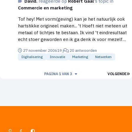
David.
reageerde op
Robert Gaal
's topic in
net als ieder ander. Maar vertel eerst eens in het
Commercie en marketing
kort wat je nou precies wil. Ik ken de 'branche' (voor
zover die bestaat) een beetje, en zoveel geld valt er
Tof hey! Met vorm(geving) kan je het natuurlijk ook
in Nederland niet mee te verdienen.
hartstikke origineel maken... 't Hoeft niet meteen uit
metaal of lichtjes te bestaan. Ik vind 't eindresultaat
echt stoer geworden en ik ga denk ik voor mezelf
ook zoiets doen (met een andere vorm visite
27 november 2006
19 j
20 antwoorden
kaartje).... het probleem is alleen dat ik echt nergens
Digitalisering
Innovatie
Marketing
Netwerken
hier lokaal van die snijmachinetjes kan vinden (echt
al 4 boekhandels met een knutselafdeling
afgegaan).
L
PAGINA 1 VAN 3
VOLGENDE
Lichte Modus
Donkere Modus
Systeemvoorkeur