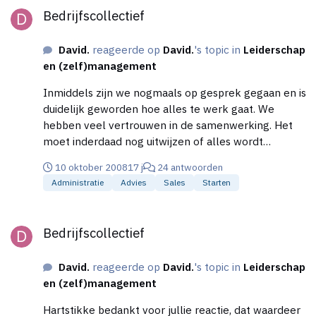
Bedrijfscollectief
David.
reageerde op
David.
's topic in
Leiderschap
en (zelf)management
Inmiddels zijn we nogmaals op gesprek gegaan en is
duidelijk geworden hoe alles te werk gaat. We
hebben veel vertrouwen in de samenwerking. Het
moet inderdaad nog uitwijzen of alles wordt
waargemaakt, maar ik geloof dat het wel goed
10 oktober 2008
17 j
24 antwoorden
komt. Bedankt voor jullie hulp.
Administratie
Advies
Sales
Starten
Bedrijfscollectief
Bedrijfscollectief
David.
reageerde op
David.
's topic in
Leiderschap
en (zelf)management
Hartstikke bedankt voor jullie reactie, dat waardeer