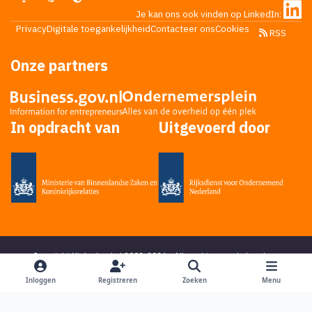
Je kan ons ook vinden op LinkedIn:
Privacy
Digitale toegankelijkheid
Contacteer ons
Cookies
RSS
Onze partners
In opdracht van
Uitgevoerd door
Copyright Higherlevel.nl 2002-2026 - Alle rechten voorbehouden -
Privacy statement
- Powered by
Ping Media
&
DoReply
en bedacht door
Mikky
Inloggen
Registreren
Zoeken
Menu