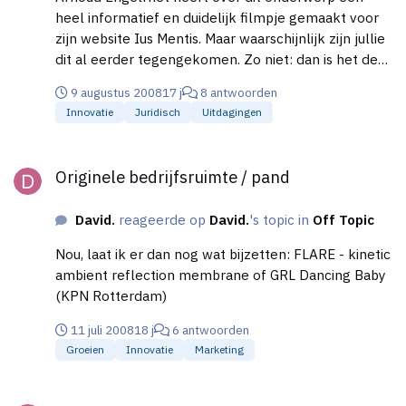
heel informatief en duidelijk filmpje gemaakt voor
zijn website Ius Mentis. Maar waarschijnlijk zijn jullie
dit al eerder tegengekomen. Zo niet: dan is het de
moeite waard om het eens te bekijken!
9 augustus 2008
17 j
8 antwoorden
Innovatie
Juridisch
Uitdagingen
Originele bedrijfsruimte / pand
Originele bedrijfsruimte / pand
David.
reageerde op
David.
's topic in
Off Topic
Nou, laat ik er dan nog wat bijzetten: FLARE - kinetic
ambient reflection membrane of GRL Dancing Baby
(KPN Rotterdam)
11 juli 2008
18 j
6 antwoorden
Groeien
Innovatie
Marketing
Originele bedrijfsruimte / pand