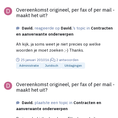
Overeenkomst origineel, per fax of per mail - maakt het uit?
Overeenkomst origineel, per fax of per mail -
maakt het uit?
David.
reageerde op
David.
's topic in
Contracten
en aanverwante onderwerpen
Ah kijk, ja soms weet je niet precies op welke
woorden je moet zoeken ;-) Thanks.
25 januari 2010
16 j
2 antwoorden
Administratie
Juridisch
Uitdagingen
Overeenkomst origineel, per fax of per mail - maakt het uit?
Overeenkomst origineel, per fax of per mail -
maakt het uit?
David.
plaatste een topic in
Contracten en
aanverwante onderwerpen