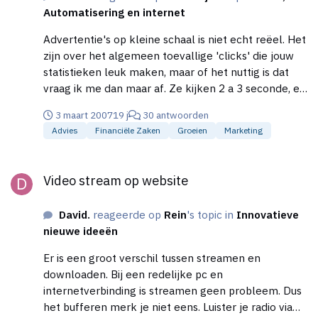
onmogelijk.
Automatisering en internet
Advertentie's op kleine schaal is niet echt reëel. Het
zijn over het algemeen toevallige 'clicks' die jouw
statistieken leuk maken, maar of het nuttig is dat
vraag ik me dan maar af. Ze kijken 2 a 3 seconde, en
verlaten jouw site vervolgens weer. Volgens mij ben
3 maart 2007
19 j
30 antwoorden
je meer opzoek naar bezoekers die potentiële
Advies
Financiële Zaken
Groeien
Marketing
klanten van je zijn en dat bereik je meer door actie's
te houden en die te combineren met andere
Video stream op website
organisatie's. Wat ook min of meer ontbreekt is je
Video stream op website
doelgroep. Je website straalt uit dat het voor
jongeren is, maar grotendeels van de teksten en
David.
reageerde op
Rein
's topic in
Innovatieve
prijzen hebben daarentegen weer een andere
nieuwe ideeën
insteek. Het komt wat slordig over en dat maakt het
er niet professioneler op en zeker niet uitnodigend.
Er is een groot verschil tussen streamen en
Je zou zeker eens moeten kijken om een nieuwe
downloaden. Bij een redelijke pc en
website te (laten) maken en vervolgens daarin
internetverbinding is streamen geen probleem. Dus
teksten te plaatsen die goed overkomen waar zeker
het bufferen merk je niet eens. Luister je radio via
goed over nagedacht is. Daarnaast zou ik de