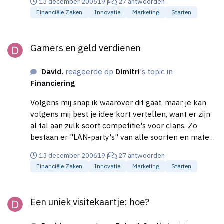
13 december 2006
19 j
27 antwoorden
Financiële Zaken
Innovatie
Marketing
Starten
Gamers en geld verdienen
Gamers en geld verdienen
David.
reageerde op
Dimitri
's topic in
Financiering
Volgens mij snap ik waarover dit gaat, maar je kan
volgens mij best je idee kort vertellen, want er zijn
al tal aan zulk soort competitie's voor clans. Zo
bestaan er "LAN-party's" van alle soorten en maten
(real-life events, waar wedstrijden met multiplayer
13 december 2006
19 j
27 antwoorden
games worden gespeeld). En zogenaande online
Financiële Zaken
Innovatie
Marketing
Starten
competitie's als "cups", waar er echt ontzettend
veel van zijn. Dus mocht je zoiets willen opzetten,
Een uniek visitekaartje: hoe?
zou ik met iets origineels komen en daarvoor een
Een uniek visitekaartje: hoe?
goed plan schrijven. En ik snap dat je grootse ideeen
hebt, maar je moet wel reeel zijn en klein beginnen