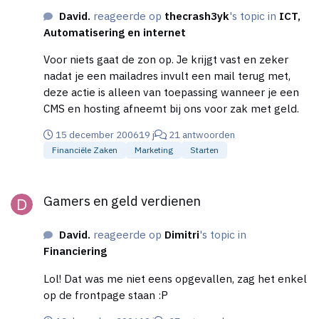
sterk genoeg in je schoenen staat om zo'n concept
David.
reageerde op
thecrash3yk
's topic in
ICT,
op de markt te brengen... laat staan er geld er mee
Automatisering en internet
te verdienen. Vergelijken en doelgerichter gaan
werken. Ik wil je niet demotiveren, echt niet. Maar
Voor niets gaat de zon op. Je krijgt vast en zeker
het is echt lastig om dit voor elkaar te krijgen. Je
nadat je een mailadres invult een mail terug met,
moet maar net geluk hebben, maar uiteraard, wie
deze actie is alleen van toepassing wanneer je een
niet waagt wie niet wint... dus je zou 't op z'n minst
CMS en hosting afneemt bij ons voor zak met geld.
kunnen proberen. Mijn advies: probeer klein te
beginnen en niet in één klap alles op het internet te
15 december 2006
19 j
21 antwoorden
gooien. Wanneer jij groeit, groeien je gebruikers. Om
Financiële Zaken
Marketing
Starten
dus het kostenplaatje te maken waar jij naar vroeg:
Gamers en geld verdienen
oneindig. Je zou het met vrienden en kennissen
Gamers en geld verdienen
moeten doen. Succes :P
David.
reageerde op
Dimitri
's topic in
Financiering
Lol! Dat was me niet eens opgevallen, zag het enkel
op de frontpage staan :P