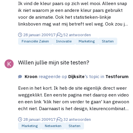
Ik vind de kleur paars op zich wel mooi. Alleen snap
ik niet waarom je een andere kleur paars gebruikt
voor de animatie. Ook het statistieken-linkje
linksboven mag wat mij betreft wel weg. Ook zou je
misschien wat meer contrast kunnen toevoegen
28 januari 2009
17 j
52 antwoorden
tussen de achtergrond en de content (vooral het
Financiële Zaken
Innovatie
Marketing
Starten
witte middengedeelte). Kun je ook het 'powered by
123 webshop' niet uit de titel krijgen, en hier zelf
Willen jullie mijn site testen?
een aantal steekwoorden plaatsen. Lijkt me iets
Willen jullie mijn site testen?
beter voor de vindbaarheid in zoekmachines. Verder
zou ik tekst niet centreren, dat leest nogal lastig.
Kroon
reageerde op
Dijksite
's topic in
Testforum
Ook kun je misschien in de toekomst betere
productfoto's maken. Deze afbeeldingen zijn vrij
Even in het kort. Ik heb de site eigenlijk direct weer
contrastloos en lijken wel met een telefoon
weggeklikt. Een eerste pagina met daarop een video
gemaakt o.i.d. Je hebt voor het maken van
en een link 'klik hier om verder te gaan' kan gewoon
productfoto's trouwens handige setjes (lichttent).
echt niet. Daarnaast is het design, kleurencombinatie
Zie ook hier,
nou niet echt 'je van het'. Ook het gebruik van
http://www.photofacts.nl/fotografie/rubriek/tutorials
28 januari 2009
17 j
32 antwoorden
lettertypen is niet goed. Comic sans is echt uit den
/productfoto_op_een_echt_witte_achtergrond_pla
Marketing
Netwerken
Starten
boze, en ik zie eigenlijk geen nut om 4 a 5
atsen.asp