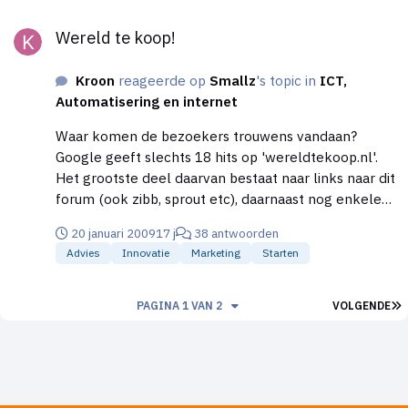
toegevoegde waarde voor de klant is een stuk
Wereld te koop!
ontspanning voor na werktijd en het is uitstekend te
Wereld te koop!
gebruiken tijdens de feestdagen als cadeau.", betreft
de game an sich en niet jouw dienst. Jouw
Kroon
reageerde op
Smallz
's topic in
ICT,
product/dienst is de levering van games. Dat heeft
Automatisering en internet
een andere toegevoegde waarde dan wanneer ik
hetzelfde spel haal bij de plaatselijke V&D.
Waar komen de bezoekers trouwens vandaan?
Google geeft slechts 18 hits op 'wereldtekoop.nl'.
Het grootste deel daarvan bestaat naar links naar dit
forum (ook zibb, sprout etc), daarnaast nog enkele
links naar 'spam'-berichten op FunX en Fok.nl en
20 januari 2009
17 j
38 antwoorden
een klein persberichtje op omroepbrabant.nl
Advies
Innovatie
Marketing
Starten
L
PAGINA 1 VAN 2
VOLGENDE