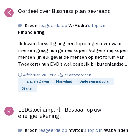
Oordeel over Business plan gevraagd
Oordeel over Business plan gevraagd
Kroon
reageerde op
W-Media
's topic in
Financiering
Ik kwam toevallig nog een topic tegen over waar
mensen graag hun games kopen. Volgens mij kopen
mensen (in elk geval de mensen op het forum van
Tweakers) hun DVD's wel degelijk bij buitenlandse
sites. Blahdvd, play.co.uk, Amazon.com etc. Zie hier:
4 februari 2009
17 j
92 antwoorden
http://gathering.tweakers.net/forum/list_messages/
Financiële Zaken
Marketing
Ondernemingsplan
1334772 Wellicht heb je er nog iets aan.
Starten
LEDGloeilamp.nl - Bespaar op uw energierekening!
LEDGloeilamp.nl - Bespaar op uw
energierekening!
Kroon
reageerde op
mvitos
's topic in
Wat vinden