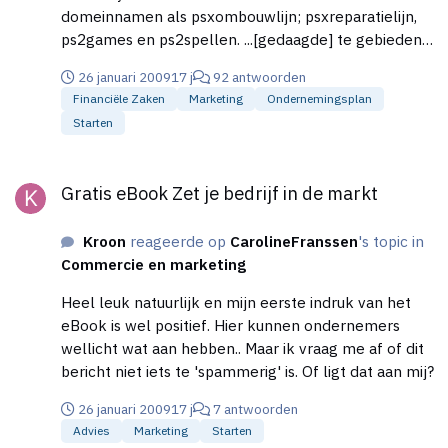
domeinnamen als psxombouwlijn; psxreparatielijn,
ps2games en ps2spellen. ...[gedaagde] te gebieden
ervoor te zorgen dat de domeinnaamregistraties
26 januari 2009
17 j
92 antwoorden
ps2spellen; ps2games en ps2sell en enige andere
Financiële Zaken
Marketing
Ondernemingsplan
registratie van een domeinnaam met daarin een met
Starten
enig merk van eiseressen sub 2 tot en met 4
overeenstemmend teken, zonder beperking worden
Gratis eBook Zet je bedrijf in de markt
overgedragen aan eiseres ...... 8. te bepalen dat dit
Gratis eBook Zet je bedrijf in de markt
vonnis in de plaats treedt van de door [gedaagde] te
geven opdracht aan zijn internetprovider en de
Kroon
reageerde op
CarolineFranssen
's topic in
Stichting Internet Domeinregistratie Nederland tot
Commercie en marketing
het overdragen van de domeinnamen ps2spellen.nl;
ps2games.nl; ps2sell.nl of enig andere domeinnaam
Heel leuk natuurlijk en mijn eerste indruk van het
met daarin een met de merken "PlayStation";
eBook is wel positief. Hier kunnen ondernemers
"PSOne"; "PlayStation2"/"ps2" overeenstemmende
wellicht wat aan hebben.. Maar ik vraag me af of dit
teken aan eiseres sub 3 dan wel aan enig ander door
bericht niet iets te 'spammerig' is. Of ligt dat aan mij?
eiseres aan te wijzen (rechts)persoon; Note: het ging
hierbij wel over een domeinnaam over het modden
26 januari 2009
17 j
7 antwoorden
van de ps2, waar Sony niet echt blij mee was. Maar
Advies
Marketing
Starten