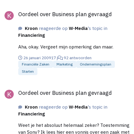
verschillende lettertypen te gebruiken (zo op het
Oordeel over Business plan gevraagd
oog: Arial, Verdana, Times New Roman, Trebuchet en
Oordeel over Business plan gevraagd
Comic Sans). Ik zou zeggen, kijk eens wat af van
anderen. Zie ook mijn reactie in een ander topic hier
Kroon
reageerde op
W-Media
's topic in
(eigenlijk zijn alle comments daar ook van
Financiering
toepassing op jouw site):
https://www.higherlevel.nl/forum/index.php?
Aha, okay. Vergeet mijn opmerking dan maar.
board=55;action=display;threadid=23004;start=msg
200759#msg200759
26 januari 2009
17 j
92 antwoorden
Financiële Zaken
Marketing
Ondernemingsplan
Starten
Oordeel over Business plan gevraagd
Oordeel over Business plan gevraagd
Kroon
reageerde op
W-Media
's topic in
Financiering
Weet je het absoluut helemaal zeker? Toestemming
van Sony? Ik lees hier een vonnis over een zaak met