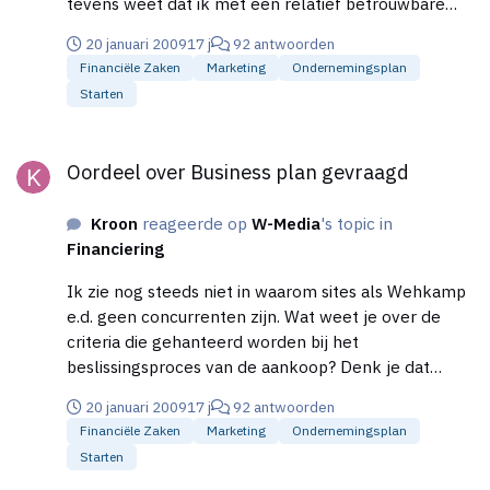
tevens weet dat ik met een relatief betrouwbare
verkoper van doen heb. Overigens is electronica
20 januari 2009
17 j
92 antwoorden
volgens mij niet iets wat Wehkamp er zomaar even
Financiële Zaken
Marketing
Ondernemingsplan
bij doet. Ik lees op Google dat ze zichzelf zien als
Starten
"Hét online warenhuis van Nederland! Mode, Wonen
en Elektronica." Maar goed, als je Wehkamp niet als
Oordeel over Business plan gevraagd
concurrent ziet, wat te denken van Bol.com die de
Oordeel over Business plan gevraagd
laatste tijd zich behoorlijk richten op hardware en
software. Nee, ik doel meer op klantwaarde en het
Kroon
reageerde op
W-Media
's topic in
beslissingsproces voor de aankoop. Dit staat in
Financiering
zowat elk marketingboek.
Ik zie nog steeds niet in waarom sites als Wehkamp
e.d. geen concurrenten zijn. Wat weet je over de
criteria die gehanteerd worden bij het
beslissingsproces van de aankoop? Denk je dat
naamsbekendheid, service/nazorg e.d. en prijs niet
20 januari 2009
17 j
92 antwoorden
meespelen? Wat kun jij voor extra waarde bieden
Financiële Zaken
Marketing
Ondernemingsplan
voor mogelijke klanten? Je schrijft wel iets over het
Starten
product. Maar wat je daar beschrijft: "De