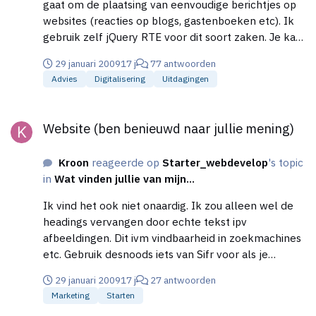
gaat om de plaatsing van eenvoudige berichtjes op
websites (reacties op blogs, gastenboeken etc). Ik
gebruik zelf jQuery RTE voor dit soort zaken. Je kan
hier alleen linkjes en afbeeldingen invoegen, en
29 januari 2009
17 j
77 antwoorden
tekst vet en cursief maken. Veel meer heb je
Advies
Digitalisering
Uitdagingen
meestal niet nodig. En dan nog moet je altijd de
input controleren en iets van strip_tags en mysql
Website (ben benieuwd naar jullie mening)
magic quotes o.i.d. gebruiken.
Website (ben benieuwd naar jullie mening)
Kroon
reageerde op
Starter_webdevelop
's topic
in
Wat vinden jullie van mijn...
Ik vind het ook niet onaardig. Ik zou alleen wel de
headings vervangen door echte tekst ipv
afbeeldingen. Dit ivm vindbaarheid in zoekmachines
etc. Gebruik desnoods iets van Sifr voor als je
afwijkende fonts wilt gebruiken.
29 januari 2009
17 j
27 antwoorden
Marketing
Starten