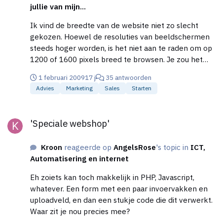
jullie van mijn...
Ik vind de breedte van de website niet zo slecht
gekozen. Hoewel de resoluties van beeldschermen
steeds hoger worden, is het niet aan te raden om op
1200 of 1600 pixels breed te browsen. Je zou het
wellicht wat kunnen oprekken naar 900px breed,
1 februari 2009
17 j
35 antwoorden
maar veel verder lijkt me niet nodig. Waar ik
Advies
Marketing
Sales
Starten
persoonlijk mee zat op de website, zijn de codes,
e14, e27, gu 10. Ik heb werkelijk geen idee wat ik
'Speciale webshop'
hiermee moet Ik vermoed dat ik niet de enige bent.
'Speciale webshop'
Kroon
reageerde op
AngelsRose
's topic in
ICT,
Automatisering en internet
Eh zoiets kan toch makkelijk in PHP, Javascript,
whatever. Een form met een paar invoervakken en
uploadveld, en dan een stukje code die dit verwerkt.
Waar zit je nou precies mee?