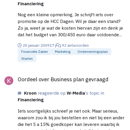
Financiering
internationale/amerikaanse sites die deze games
verkopen. Vraag is of je dit moet zien als echte
Nog een kleine opmerking. Je schrijft iets over
concurrent. Ik weet niet in hoeverre een gamer daar
promotie op de HCC Dagen. Wil je daar een stand?
wil bestellen. Maar probleem blijft dat je afhankelijk
Zo ja, weet je wat de kosten hiervan zijn en denk je
bent van het succes van de Xbox. Zo is de WII markt
dat het budget van 300/450 euro daar voldoende
ruw geschat 2x zo groot. Je kan jouw nieuw op te
voor is?
zetten shop daarom niet vergelijken met het
20 januari 2009
17 j
92 antwoorden
relatieve succes van de WII shop. voor
Financiële Zaken
Marketing
Ondernemingsplan
verkoopcijfers van de Xbox, zie b.v.:
Starten
http://tweakers.net/nieuws/57656/microsoft-
verkoopt-28-miljoen-exemplaren-van-xbox-
Oordeel over Business plan gevraagd
360.html
Oordeel over Business plan gevraagd
Kroon
reageerde op
W-Media
's topic in
Financiering
Iets soortgelijks schreef je net ook. Maar serieus,
waarom zou ik bij jou bestellen en niet bij een ander
die het 5 a 15% goedkoper kan leveren waarbij ik