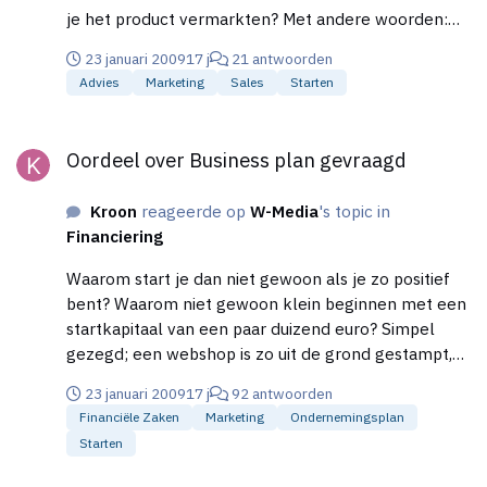
je het product vermarkten? Met andere woorden:
Wie is de klant? Ik vind bovenstaande ideeen
23 januari 2009
17 j
21 antwoorden
helemaal niet zo slecht. Het is misschien zelfs een
Advies
Marketing
Sales
Starten
idee om b.v. caravanfabrikanten te benaderen,
mochten deze bedrijven zich hier nog niet mee
Oordeel over Business plan gevraagd
bezig houden.
Oordeel over Business plan gevraagd
Kroon
reageerde op
W-Media
's topic in
Financiering
Waarom start je dan niet gewoon als je zo positief
bent? Waarom niet gewoon klein beginnen met een
startkapitaal van een paar duizend euro? Simpel
gezegd; een webshop is zo uit de grond gestampt,
dan moet je alleen nog wat geld hebben om de
23 januari 2009
17 j
92 antwoorden
eerste inkopen te regelen. Kun je dat geld
Financiële Zaken
Marketing
Ondernemingsplan
uberhaupt niet zelf bij elkaar krijgen? Als het niet
Starten
blijkt te werken (te veel concurrentie, lage marges
etc), dan stop je er weer snel mee en is er nog geen