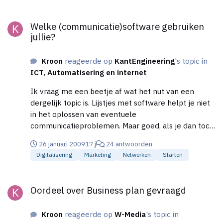
als je toestemming hebt, is er sowieso niks aan de
hand. :)
Welke (communicatie)software gebruiken jullie?
Welke (communicatie)software gebruiken
jullie?
Kroon
reageerde op
KantEngineering
's topic in
ICT, Automatisering en internet
Ik vraag me een beetje af wat het nut van een
dergelijk topic is. Lijstjes met software helpt je niet
in het oplossen van eventuele
communicatieproblemen. Maar goed, als je dan toch
wat wilt: [Messengers] ICQ Pidgin Trillian Google
26 januari 2009
17 j
24 antwoorden
Talk Yahoo Messenger [social software] Blog's
Digitalisering
Marketing
Netwerken
Starten
(blogger, wordpress, noem maar op) Wiki's
(Mediawiki, pbwiki etc) Social bookmarking
Oordeel over Business plan gevraagd
(delicious, kenniscafe.com etc) [File sharing] FTP
Oordeel over Business plan gevraagd
(b.v. FileZilla server & client) Talloze webservices
(Rapidshare etc) [Overig] Ms Sharepoint Lotes Notes
Kroon
reageerde op
W-Media
's topic in
Google Docs IRC Chat Zie verder b.v.: