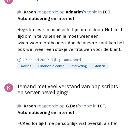
Kroon
reageerde op
adnarim
's topic in
ICT,
Automatisering en internet
Registraties zijn nooit echt fijn om te doen. Het kost
tijd om in te vullen en je moet weer een
wachtwoord onthouden. Aan de andere kant kan het
ook wel weer een stukje vertrouwen voor de klant
uitstralen Voor jou het voordeel dat je beschikt over
29 januari 2009
17 j
1 antwoord
een stukje informatie van je klanten. Je krijgt b.v. de
Advies
Financiële Zaken
Marketing
Starten
mogelijkheid om (selectief) nieuwsbrieven te
versturen en de status van de bestelling inzichtelijk
Iemand met veel verstand van php scripts en server beveiliging
te maken voor de klant. Maar wat is precies de
Iemand met veel verstand van php scripts
relatie met het 'betalingssysteem'. Wat bedoel je
en server beveiliging!
met het systeem, een soort iDeal implementatie of
zoiets? Dat kan toch ook werken zonder
Kroon
reageerde op
G.Bos
's topic in
ICT,
registraties?
Automatisering en internet
FCKeditor lijkt me persoonlijk wat overkill als het