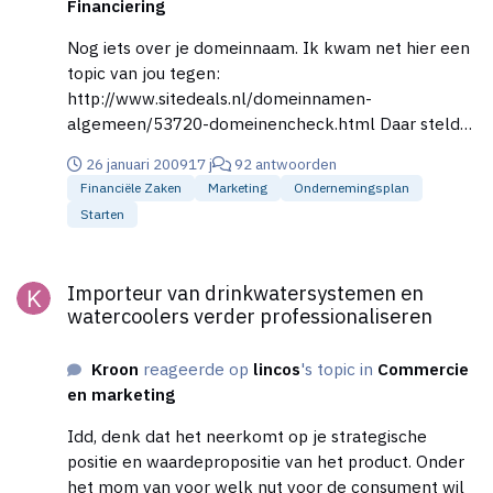
Financiering
http://en.wikipedia.org/wiki/Collaborative_software
Nog iets over je domeinnaam. Ik kwam net hier een
topic van jou tegen:
http://www.sitedeals.nl/domeinnamen-
algemeen/53720-domeinencheck.html Daar stelde
iemand een terechte vraag: is het uberhaupt
26 januari 2009
17 j
92 antwoorden
toegestaan om de naam Playstation in je
Financiële Zaken
Marketing
Ondernemingsplan
domeinnaam te gebruiken?
Starten
Importeur van drinkwatersystemen en watercoolers verder pro
Importeur van drinkwatersystemen en
watercoolers verder professionaliseren
Kroon
reageerde op
lincos
's topic in
Commercie
en marketing
Idd, denk dat het neerkomt op je strategische
positie en waardepropositie van het product. Onder
het mom van voor welk nut voor de consument wil