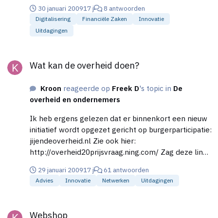
30 januari 2009
17 j
8 antwoorden
Digitalisering
Financiële Zaken
Innovatie
Uitdagingen
Wat kan de overheid doen?
Wat kan de overheid doen?
Kroon
reageerde op
Freek D
's topic in
De
overheid en ondernemers
Ik heb ergens gelezen dat er binnenkort een nieuw
initiatief wordt opgezet gericht op burgerparticipatie:
jijendeoverheid.nl Zie ook hier:
http://overheid20prijsvraag.ning.com/ Zag deze link
trouwens net ook al op ekudos voorbij komen, goed
29 januari 2009
17 j
61 antwoorden
bezig :)
Advies
Innovatie
Netwerken
Uitdagingen
Webshop
Webshop