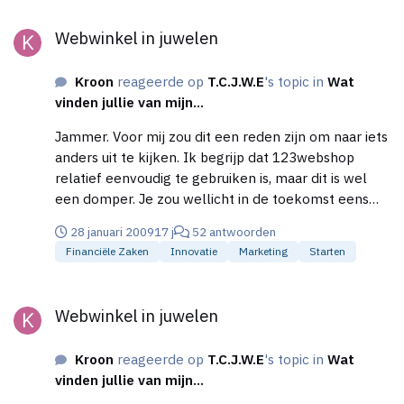
Webwinkel in juwelen
Webwinkel in juwelen
Kroon
reageerde op
T.C.J.W.E
's topic in
Wat
vinden jullie van mijn...
Jammer. Voor mij zou dit een reden zijn om naar iets
anders uit te kijken. Ik begrijp dat 123webshop
relatief eenvoudig te gebruiken is, maar dit is wel
een domper. Je zou wellicht in de toekomst eens
kunnen kijken naar Joomla i.c.m. VirtueMart. Dat ligt
28 januari 2009
17 j
52 antwoorden
ook aan de basis van bijvoorbeeld deze site:
Financiële Zaken
Innovatie
Marketing
Starten
http://www.livingbysarah.nl
Webwinkel in juwelen
Webwinkel in juwelen
Kroon
reageerde op
T.C.J.W.E
's topic in
Wat
vinden jullie van mijn...