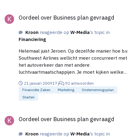
board=18;action=display;threadid=1065
http://classes.bus.oregonstate.edu/fall-
Oordeel over Business plan gevraagd
Oordeel over Business plan gevraagd
05/ba560/Writing%20a%20Compelling%20Executiv
e%20Summary.pdf
Kroon
reageerde op
W-Media
's topic in
Financiering
Helemaal juist Jeroen. Op dezelfde manier hoe b.v.
Southwest Airlines wellicht meer concurreert met
het autoverkeer dan met andere
luchtvaartmaatschappijen. Je moet kijken welke
functie/waarde het product vervult voor de klant.
21 januari 2009
17 j
92 antwoorden
Overigens kwam ik in een snelle zoektocht met
Financiële Zaken
Marketing
Ondernemingsplan
Google weinig echte (Nederlanse) Xbox shops
Starten
tegen. Bol.com heeft maar een beperkt aanbod,
evenals Wehkamp. Wellicht als je het echt goed
Oordeel over Business plan gevraagd
uitvoert, kun je er wat van maken. Overigens, hier
Oordeel over Business plan gevraagd
http://budgetgaming.nl/games/1/console-
xbox360.html, kun je een mooi overzicht vinden van
Kroon
reageerde op
W-Media
's topic in
concurrenten. Er zijn wel veel