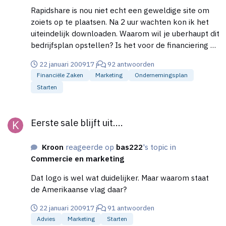
Rapidshare is nou niet echt een geweldige site om
zoiets op te plaatsen. Na 2 uur wachten kon ik het
uiteindelijk downloaden. Waarom wil je uberhaupt dit
bedrijfsplan opstellen? Is het voor de financiering bij
Bizzner voor een bedrag van 2000,-? Ik zou
22 januari 2009
17 j
92 antwoorden
'sowieso' eens op je spelling letten en/of gewoon
Financiële Zaken
Marketing
Ondernemingsplan
de Word spellingscontrole gebruiken. Ik zie allerlei
Starten
bedrijfsnamen met kleine letters, woorden als:
accesoires, zoiezo, Belgie, opzich, kwa etc etc.
Eerste sale blijft uit....
Verder mis ik nog een verbetering/uitbreiding in het
Eerste sale blijft uit....
stuk over concurrentie en de waarde die jouw shop
levert. Eigenlijk kun je net zo goed weer alle
Kroon
reageerde op
bas222
's topic in
comments van iedereen doornemen ;) Ik zou ook je
Commercie en marketing
stuk "Beschrijf hier uw idee of plan" wat aanpassen.
Het is nu erg wazig gestelt. Termen als een
Dat logo is wel wat duidelijker. Maar waarom staat
'statement' maken etc. Verder van het 'world wide
de Amerikaanse vlag daar?
web' mag je best internet van maken. Zie b.v. hier
voor inspiratie:
22 januari 2009
17 j
91 antwoorden
https://www.higherlevel.nl/forum/index.php?
Advies
Marketing
Starten