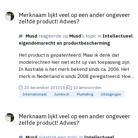
Merknaam lijkt veel op een ander ongeveer zelfde product! Ad
Merknaam lijkt veel op een ander ongeveer
zelfde product! Advies?
Musd
reageerde op
Musd
's topic in
Intellectueel
eigendomsrecht en productbescherming
Het product is gepatenteerd. Maar ik denk dat
modelrechten hier niet echt op van toepassing zijn.
In Australië is het merk bekend sinds ca. 2006. Het
merk in Nederland is sinds 2008 geregistreerd. Hoe
lang de importeur het in Duitsland al importeert is
20 december 2010
15 j
10 antwoorden
mij niet bekend. Morgen heb ik hier een gesprek
Internationaal
Juridisch
Marketing
Uitdagingen
over.. Mijn inziens zou zijn, dat de Duitser dit
probleem zou moeten oplossen, maar als ik het
Merknaam lijkt veel op een ander ongeveer zelfde product! Ad
product in NL ga verkopen, wordt ik er wettelijk op
Merknaam lijkt veel op een ander ongeveer
aangesproken. Dus ik twijffel erg of ik dit wel wil
zelfde product! Advies?
doorzetten.. Ik heb laatst al eens problemen gehad
met merkrechten en google adwords en zit niet nog
Musd
plaatste een topic in
Intellectueel