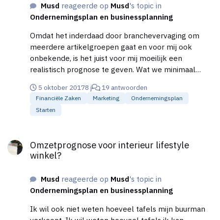
Musd
reageerde op
Musd
's topic in
omzetsnelheid en winstmarges betreft. Hierdoor zal
Ondernemingsplan en businessplanning
het assortiment ook steeds wijzigen, ook door in te
spelen op de seizoenen. Maar de prognose van
Omdat het inderdaad door branchevervaging om
omzet is een onzekere factor, maar ondernemen is
meerdere artikelgroepen gaat en voor mij ook
risico nemen. Ik zie het zeker slagen, mede door
onbekende, is het juist voor mij moeilijk een
onze kennis en ervaring van in retail. Ik ben zelf
realistisch prognose te geven. Wat we minimaal
opgegroeid in retail. Over gestapt naar online
moeten omzetten lijkt me wel haalbaar, maar
verkoop, maar mis het persoonlijke contact met
5 oktober 2017
8 j
19 antwoorden
uiteindelijk begin je wel iets om er winst en
klanten en daarin willen we ons ook sterk maken.
Financiële Zaken
Marketing
Ondernemingsplan
voldoeining uit te halen. Maar ik wil als ik met mijn
Starten
prognosecijfers aankom bij een bank, graag
onderbouwen hoe ik aan die cijfers kom.
Omzetprognose voor interieur lifestyle winkel?
Omzetprognose voor interieur lifestyle
winkel?
Musd
reageerde op
Musd
's topic in
Ondernemingsplan en businessplanning
Ik wil ook niet weten hoeveel tafels mijn buurman
verkoopt. Ik wil weten hoeveel tafels ik kan