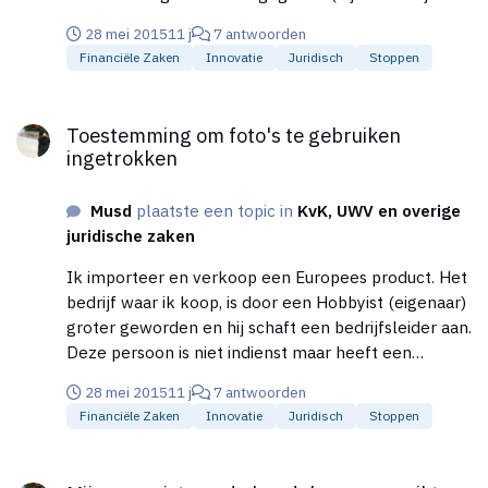
Financieel gezien zou ik voor eenmanszaak kiezen,
destijds zelf het fotomateriaal gestuurd op CD-rom)
28 mei 2015
11 j
7 antwoorden
praktisch voor de BV (beter gescheiden) Graag hoor
deze zomaar weer mag intrekken. Er is destijds nooit
Financiële Zaken
Innovatie
Juridisch
Stoppen
ik jullie meningen..
vermeld dat het van tijdelijke aard was.
Toestemming om foto's te gebruiken ingetrokken
Toestemming om foto's te gebruiken
ingetrokken
Musd
plaatste een topic in
KvK, UWV en overige
juridische zaken
Ik importeer en verkoop een Europees product. Het
bedrijf waar ik koop, is door een Hobbyist (eigenaar)
groter geworden en hij schaft een bedrijfsleider aan.
Deze persoon is niet indienst maar heeft een
groothandelsfunctie (koopt in en distribueert, alleen
28 mei 2015
11 j
7 antwoorden
de producten afgenomen van de Eigenaar) Deze
Financiële Zaken
Innovatie
Juridisch
Stoppen
bedrijfsleider laat foto's maken van de producten
voor de website en folder (url is in bezit eigenaar).
Mijn geregistreerde handelsnaam gepikt door webwinkel
Hiervoor krijgt hij een vergoeding van de eigenaar.