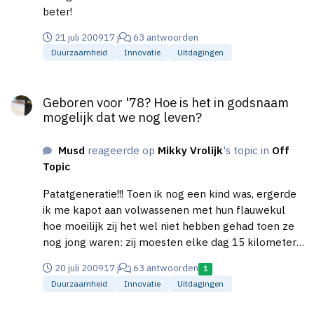
brutowinstmarge vergelijken met branchegenoten
beter!
die een gewone winkel hebben. Maar door de (klant
betaalde) verzendkosten als omzet te berekenen
21 juli 2009
17 j
63 antwoorden
kom ik op een hogere winst marge uit (omdat ik de
Duurzaamheid
Innovatie
Uitdagingen
werkelijke verzendkosten (die ik maak) niet als
Geboren voor '78? Hoe is het in godsnaam mogelijk dat we nog
inkoop boek) Of moet ik mijn werkelijke
Geboren voor '78? Hoe is het in godsnaam
verzendkosten bij de inkoop optellen om de
mogelijk dat we nog leven?
werkelijke brutowinst marge uit te rekenen. Is het
eigenlijk nog wel duidelijk wat ik bedoel? ???
Musd
reageerde op
Mikky Vrolijk
's topic in
Off
Topic
Patatgeneratie!!! Toen ik nog een kind was, ergerde
ik me kapot aan volwassenen met hun flauwekul
hoe moeilijk zij het wel niet hebben gehad toen ze
nog jong waren: zij moesten elke dag 15 kilometer
naar school fietsen in de regen en tegen de wind in
20 juli 2009
17 j
63 antwoorden
1
naar hun te kleine en te oude klaslokaal waar ze
Duurzaamheid
Innovatie
Uitdagingen
alleen maar achten of hoger haalden ondanks hun
fulltime bijbaantje bij de plaatselijke boer voor een