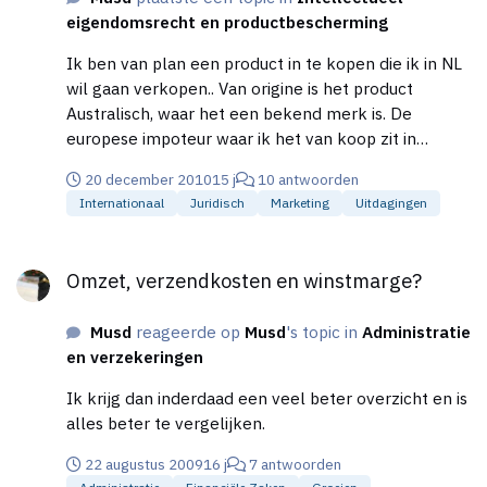
eens een keer op een juridisch gevecht te wachten.
eigendomsrecht en productbescherming
Ik ben van plan een product in te kopen die ik in NL
wil gaan verkopen.. Van origine is het product
Australisch, waar het een bekend merk is. De
europese impoteur waar ik het van koop zit in
Duitsland en levert al naar Oostenrijk, Zwitserland
20 december 2010
15 j
10 antwoorden
en nog een aantal landen. Nu is dit merk niet
Internationaal
Juridisch
Marketing
Uitdagingen
geregistreerd in Europa.. Het probleem is het
volgende, In Nederland is iemand al zo slim geweest
Omzet, verzendkosten en winstmarge?
om het product na te maken en heeft er een
Omzet, verzendkosten en winstmarge?
merknaam van gemaakt , en laten registreren, die
lijkt op het origineel.. De naam bestaat uit twee
Musd
reageerde op
Musd
's topic in
Administratie
woorden waarvan het tweede woord afwijkend is
en verzekeringen
maar wel met de 2 zelfde letters begint.. (laten we
als voorbeeld noemen Merk. Fietsen maker en
Ik krijg dan inderdaad een veel beter overzicht en is
fietsen makelaar die exact hetzelfde product
alles beter te vergelijken.
verkopen) Zeer waarschijnlijk gaat degene die deze
naam al heeft geregistreerd bezwaar maken. Toch
22 augustus 2009
16 j
7 antwoorden