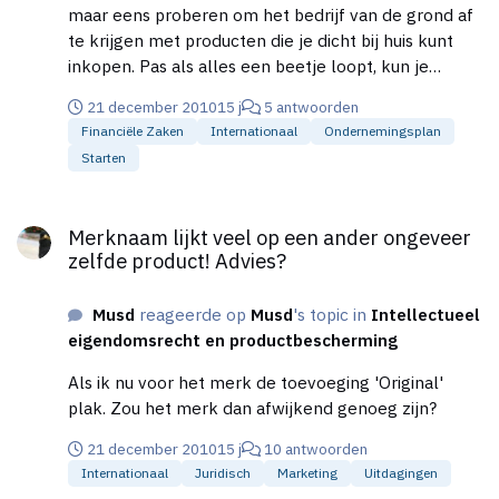
maar eens proberen om het bedrijf van de grond af
te krijgen met producten die je dicht bij huis kunt
inkopen. Pas als alles een beetje loopt, kun je
overwegen om uit verwegistan te gaan inkopen. Het
21 december 2010
15 j
5 antwoorden
is natuurlijk daar wel goedkoop, maar hoe zeker ben
Financiële Zaken
Internationaal
Ondernemingsplan
je van de kwaliteit, hoe betrouwbaar is je partner
Starten
overzee. Nogmaals ik zou lekker in Nederland
kopen, dan kun je je dure voorraad ook nog in veel
Merknaam lijkt veel op een ander ongeveer zelfde product! Ad
gevallen bij de groothandel laten liggen(doordat de
Merknaam lijkt veel op een ander ongeveer
meeste snel kunnen leveren). Want in het begin heb
zelfde product! Advies?
je al kosten genoeg... Bovendien doe je dan eerst
ervaring op over welke producten het meest
Musd
reageerde op
Musd
's topic in
Intellectueel
verkocht worden, waardoor je wat gerichter kan
eigendomsrecht en productbescherming
inkopen als je dan toch besluit om verweg te kopen.
Als ik nu voor het merk de toevoeging 'Original'
plak. Zou het merk dan afwijkend genoeg zijn?
21 december 2010
15 j
10 antwoorden
Internationaal
Juridisch
Marketing
Uitdagingen