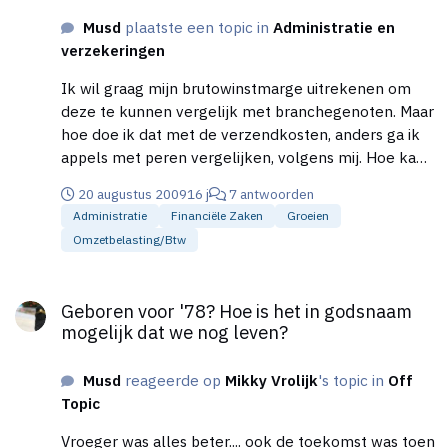
maar eens mee ga beginnen om een beter overzicht
Musd
plaatste een topic in
Administratie en
te krijgen.
verzekeringen
Ik wil graag mijn brutowinstmarge uitrekenen om
deze te kunnen vergelijk met branchegenoten. Maar
hoe doe ik dat met de verzendkosten, anders ga ik
appels met peren vergelijken, volgens mij. Hoe kan
ik dit het beste in mijn administratie aanpakken om
20 augustus 2009
16 j
7 antwoorden
een snel overzicht te krijgen. De verzendkosten die
Administratie
Financiële Zaken
Groeien
de klant aan mij betaald boek ik nu bij mijn omzet
Omzetbelasting/btw
op. Is dit gebruikelijk? Doordat ik deze als omzet
boek is het voor mij moeilijk om mijn excate
Geboren voor '78? Hoe is het in godsnaam mogelijk dat we nog
brutowinstmarge uit te rekenen. (althans , als ik
Geboren voor '78? Hoe is het in godsnaam
deze wil vergelijke met de normale detailhandel)
mogelijk dat we nog leven?
Omdat sommige klanten wel en anderen geen (bij
grote bestellingen) verzendkosten betalen. Is mijn
Musd
reageerde op
Mikky Vrolijk
's topic in
Off
bruto winst : Omzet + betaalde verzendkosten -
Topic
inkoopprijs. Of : Omzet (excl. betaalde
verzendkosten) - inkoopprijs Ik zou graag mijn
Vroeger was alles beter.... ook de toekomst was toen