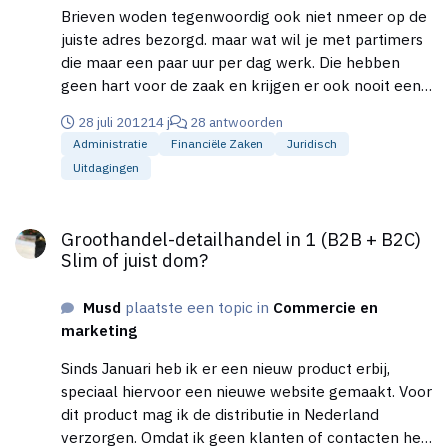
Brieven woden tegenwoordig ook niet nmeer op de
juiste adres bezorgd. maar wat wil je met partimers
die maar een paar uur per dag werk. Die hebben
geen hart voor de zaak en krijgen er ook nooit een
binding mee. Als er van mij nu een pakket zoek
28 juli 2012
14 j
28 antwoorden
raakt, ga ik er niet meer achteraan. Alleen nog even
Administratie
Financiële Zaken
Juridisch
kort bellen met track&trace, maar als hij echt zoek
Uitdagingen
is stop ik ermee. Het kost meestal meer tijd en
energie en vooral ergenis, dat ik een gering verlies
Groothandel-detailhandel in 1 (B2B + B2C) Slim of juist dom?
tegenwoordig incalculeer. En dat verhaal van die
Groothandel-detailhandel in 1 (B2B + B2C)
accountmanager komt mij ook bekend voor. Ik
Slim of juist dom?
verzend meer dan 1000 pakketten per jaar en zou
een accountmanager moeten hebben volgens de
Musd
plaatste een topic in
Commercie en
mailings, maar ik heb nog nooit iemand gezien of
marketing
gehoord. Voor mij is Post.nl wel het enige bedrijf die
veel volume met weing gewicht goedkoop kan
Sinds Januari heb ik er een nieuw product erbij,
verzenden.
speciaal hiervoor een nieuwe website gemaakt. Voor
dit product mag ik de distributie in Nederland
verzorgen. Omdat ik geen klanten of contacten heb