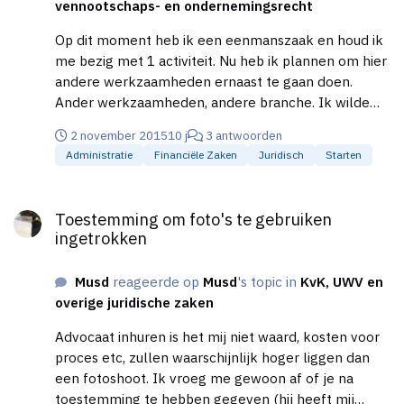
vennootschaps- en ondernemingsrecht
Op dit moment heb ik een eenmanszaak en houd ik
me bezig met 1 activiteit. Nu heb ik plannen om hier
andere werkzaamheden ernaast te gaan doen.
Ander werkzaamheden, andere branche. Ik wilde
beide ondernemingen (is 1 onderneming bij
2 november 2015
10 j
3 antwoorden
eenmanszaak) gescheiden houden. Administratie,
Administratie
Financiële Zaken
Juridisch
Starten
rekeningen enz. Omdat ik geen meerdere
eenmanszaken kan hebben
Toestemming om foto's te gebruiken ingetrokken
(http://www.mkbservicedesk.nl/1036/mag-
Toestemming om foto's te gebruiken
ondernemer-meerdere-eenmanszaken.htm)
ingetrokken
overweeg ik voor de nieuwe activiteiten een BV op
te richten. Bij deze nieuwe activiteiten zal mijn risico
Musd
reageerde op
Musd
's topic in
KvK, UWV en
wel wat hoger liggen, maar niet extreem. Wat de
overige juridische zaken
winst betreft verwacht ik niet dat deze zo hoog zal
zijn dat ik er financieel voordeel uit haal tov een
Advocaat inhuren is het mij niet waard, kosten voor
eenmanszaak. Ik vind het moeilijk om te kiezen wat
proces etc, zullen waarschijnlijk hoger liggen dan
voor mij de beste rechtsvorm is. Ik ben overigens
een fotoshoot. Ik vroeg me gewoon af of je na
nog enig aandeelhouder van een lege (beheer)BV
toestemming te hebben gegeven (hij heeft mij