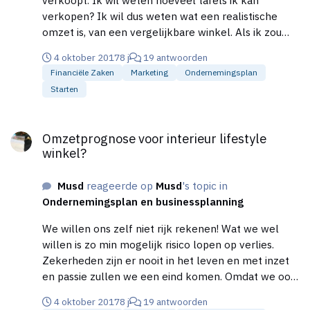
verkopen? Ik wil dus weten wat een realistische
omzet is, van een vergelijkbare winkel. Als ik zou
weten hoeveel tafels ik kan of ga verkopen weet ik
4 oktober 2017
8 j
19 antwoorden
mijn omzet ook had ik geen prognoses hoeven te
Financiële Zaken
Marketing
Ondernemingsplan
maken en gewoon gezegd, zoveel verkoop ik er dus
Starten
dat wordt mijn omzet. Niemand weet van te voren
hoeveel hij er verkoopt, tenzij er een productielimiet
Omzetprognose voor interieur lifestyle winkel?
is. Ik moet toch ook aangeven hoe ik aan de
Omzetprognose voor interieur lifestyle
prognose kom, dan moet ik toch weten hoeveel
winkel?
tafels ik kan verkopen. Wij weten wel degelijk wat
we moeten en gaan doen om bv een tafel te
Musd
reageerde op
Musd
's topic in
verkopen. Marketingplan is ook meegenomen in het
Ondernemingsplan en businessplanning
ondernemingsplan.. Ook wie onze concurrenten zijn
en hoe wij ons tov hun gaan onderscheiden. Maar
We willen ons zelf niet rijk rekenen! Wat we wel
niemand kan toch zonder vergelijk of ervaringen
willen is zo min mogelijk risico lopen op verlies.
inschatten hoeveel hij of zij gaat verkopen. Ook niet
Zekerheden zijn er nooit in het leven en met inzet
als ze onze verkoopstrategie weten. Dus met ander
en passie zullen we een eind komen. Omdat we ook
woorden, ook als je weet wat je gaat doen om te
een lening nodig zijn willen we een goed uitgewerkt
verkopen is een goede prognose zonder
4 oktober 2017
8 j
19 antwoorden
plan hebben, Hierin moet ook een prognose van de