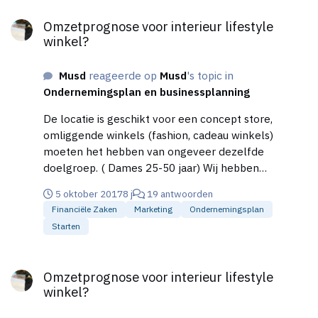
Omzetprognose voor interieur lifestyle winkel?
Omzetprognose voor interieur lifestyle
winkel?
Musd
reageerde op
Musd
's topic in
Ondernemingsplan en businessplanning
De locatie is geschikt voor een concept store,
omliggende winkels (fashion, cadeau winkels)
moeten het hebben van ongeveer dezelfde
doelgroep. ( Dames 25-50 jaar) Wij hebben
inderdaad veel gekeken naar andere concept-
5 oktober 2017
8 j
19 antwoorden
stores. Uitstraling, klanten en assortiment. Maar ik
Financiële Zaken
Marketing
Ondernemingsplan
denk niet dat ik antwoord krijg als ik naar de omzet
Starten
vraag. Er wordt ook eigen geld in gestoken. (Ca
30%) Leverancierskrediet wordt onderzocht, maar
Omzetprognose voor interieur lifestyle winkel?
zal waarschijnlijk moeilijk worden wegens het nog
Omzetprognose voor interieur lifestyle
moeten opstarten van een relatie met de
winkel?
leveranciers. Ook is in het plan meegenomen, dat er
analytisch naar de verkoop wordt gekeken. Wat