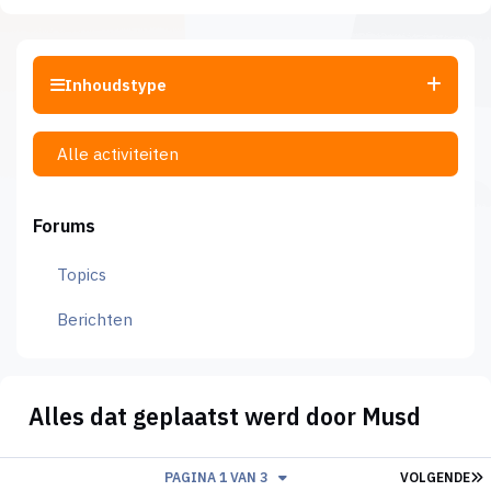
Inhoudstype
Alle activiteiten
Forums
Topics
Berichten
Alles dat geplaatst werd door Musd
L
PAGINA 1 VAN 3
VOLGENDE