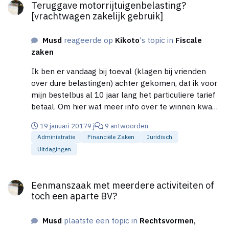
Teruggave motorrijtuigenbelasting?
ervan uit dat een omzet van €3500,- á €4000,- per
[vrachtwagen zakelijk gebruik]
week haalbaar is. Dit is echter meer gevoelsmatig,
dan op feiten gebasseerd. Wij kunnen nergens
Musd
reageerde op
Kikoto
's topic in
Fiscale
goede omzetcijfers vinden van winkels die enigzins
zaken
vergelijkbaar zijn als die van ons plan. Waar zou ik
cijfers kunnen vinden voor vergelijking of wie kan
Ik ben er vandaag bij toeval (klagen bij vrienden
aan de hand van bovenstaande gegevens zeggen of
over dure belastingen) achter gekomen, dat ik voor
ons plan realiseerbaar is of niet.
mijn bestelbus al 10 jaar lang het particuliere tarief
betaal. Om hier wat meer info over te winnen kwam
ik in dit topic terecht. Kom ik in aanmerking voor
19 januari 2017
9 j
9 antwoorden
teruggave en hoeveel? Iemand nog tips hoe dit aan
Administratie
Financiële Zaken
Juridisch
te pakken. Ik heb zojuist een brief opgesteld voor
Uitdagingen
de belastingdienst, waarin ik dit voorval kenbaar
maak en dat ik het niet meer dan fair vind dat ik mijn
Eenmanszaak met meerdere activiteiten of toch een aparte BV
teveel betaalde bedrag terugbetaald krijgt. Mede
Eenmanszaak met meerdere activiteiten of
omdat de belastingdienst op haar website heeft
toch een aparte BV?
staan "Wij passen het tarief voor ondernemers
automatisch toe" Dit is dus blijkbaar niet gebeurd.
Musd
plaatste een topic in
Rechtsvormen,
Iemand nog tips hoe ik dit verder moet aanpakken?