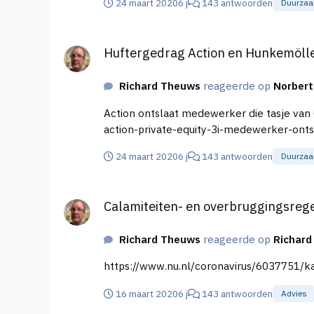
24 maart 2020
6 j
143 antwoorden
Duurzaa
Huftergedrag Action en Hunkemöller stort ons straks 
Huftergedrag Action en Hunkemöller 
Richard Theuws
reageerde op
Norbert
Action ontslaat medewerker die tasje van 0,03 cent mee heeft gen
action-private-equity-3i-medewerker-ont
24 maart 2020
6 j
143 antwoorden
Duurzaa
Calamiteiten- en overbruggingsregelingen voor onde
Calamiteiten- en overbruggingsreg
Richard Theuws
reageerde op
Richar
https://www.nu.nl/coronavirus/6037751/k
16 maart 2020
6 j
143 antwoorden
Advies