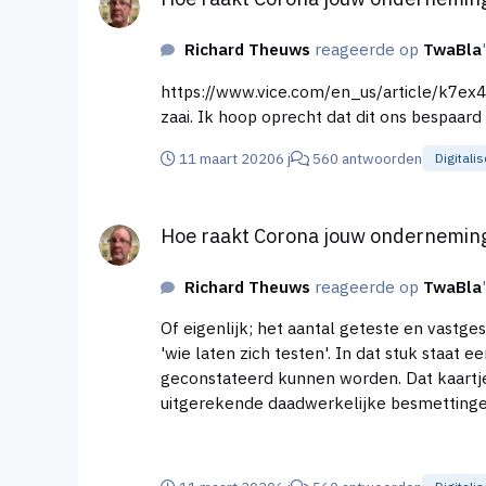
Richard Theuws
reageerde op
TwaBla
https://www.vice.com/en_us/article/k7ex4a/coronavirus-ha
zaai. Ik hoop oprecht dat dit ons bespaard b
11 maart 2020
6 j
560 antwoorden
Digitalis
Hoe raakt Corona jouw onderneming
Hoe raakt Corona jouw ondernemin
Richard Theuws
reageerde op
TwaBla
Of eigenlijk; het aantal geteste en vastge
'wie laten zich testen'. In dat stuk staat een staafdiagram over China waar ze dat weggezet hebben tegen de daadwerkelijke gevallen die dus achteraf pas
geconstateerd kunnen worden. Dat kaartje 
uitgerekende daadwerkelijke besmettingen. En ja, je kunt echt wel iets over de gebruikte rekenmodellen zeggen, want er worden aannames ged