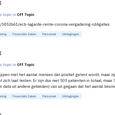
g
's topic in
Off Topic
kel/5052661/ecb-lagarde-rente-corona-vergadering-obligaties
ering
Financiële Zaken
Personeel
Uitdagingen
g
's topic in
Off Topic
loppen met het aantal mensen dat positief getest wordt, maar zijn
03 mensen die positief getest zijn. In dat stuk
n data uit andere gebieden) van uit gegaan dat het aantal besme
ering
Financiële Zaken
Personeel
Uitdagingen
g