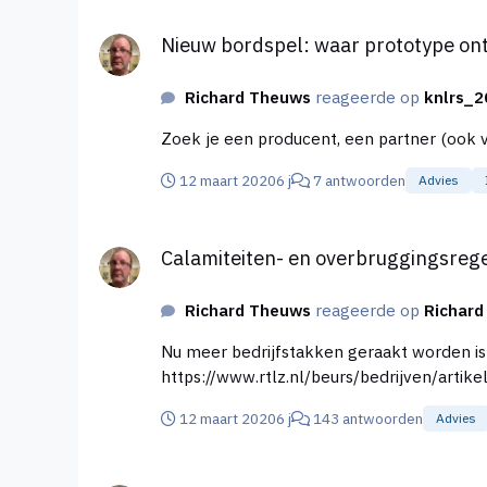
Nieuw bordspel: waar prototype ontwikkelen?
Nieuw bordspel: waar prototype on
Richard Theuws
reageerde op
knlrs_2
Zoek je een producent, een partner (ook v
12 maart 2020
6 j
7 antwoorden
Advies
Calamiteiten- en overbruggingsregelingen voor onde
Calamiteiten- en overbruggingsreg
Richard Theuws
reageerde op
Richar
Nu meer bedrijfstakken geraakt worden i
https://www.rtlz.nl/beurs/bedrijven/arti
12 maart 2020
6 j
143 antwoorden
Advies
Hoe raakt Corona jouw onderneming