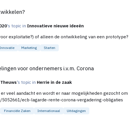
twikkelen?
020
's topic in
Innovatieve nieuwe ideeën
oor exploitatie?) of alleen de ontwikkeling van een prototype?
Innovatie
Marketing
Starten
rnemers i.v.m. Corona
elingen voor ondernemers i.v.m. Corona
d Theuws
's topic in
Herrie in de zaak
s er veel aandacht en wordt er naar mogelijkheden gezocht om
kel/5052661/ecb-lagarde-rente-corona-vergadering-obligaties
Financiële Zaken
Internationaal
Uitdagingen