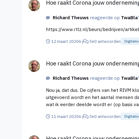
Hoe raakt Corona jouw ondernemin
Richard Theuws
reageerde op
TwaBla
https://www.rtlz.nl/beurs/bedrijven/arti
12 maart 2020
6 j
560 antwoorden
Digitalis
Hoe raakt Corona jouw onderneming
Hoe raakt Corona jouw ondernemin
Richard Theuws
reageerde op
TwaBla
Nou ja, dat dus. De cijfers van het RIVM k
uitgevoerd wordt en het aantal mensen dat zich laat testen. Er zijn dus niet 503 patiënten in totaal, maar 5
wat ik eerder deelde wordt er (op basis va
11 maart 2020
6 j
560 antwoorden
Digitalis
Hoe raakt Corona jouw onderneming
Hoe raakt Corona jouw ondernemin