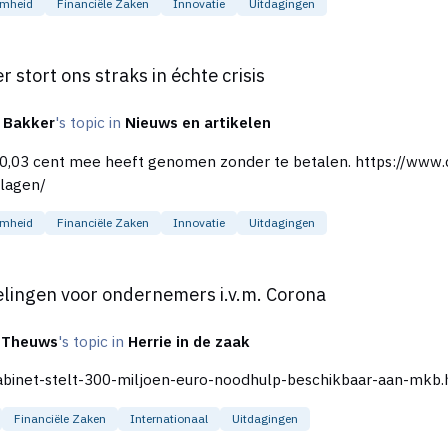
mheid
Financiële Zaken
Innovatie
Uitdagingen
in échte crisis
stort ons straks in échte crisis
 Bakker
's topic in
Nieuws en artikelen
omen zonder te betalen. https://www.quotenet.nl/nieuws/a31910223/winkeketen-
slagen/
mheid
Financiële Zaken
Innovatie
Uitdagingen
rnemers i.v.m. Corona
elingen voor ondernemers i.v.m. Corona
d Theuws
's topic in
Herrie in de zaak
abinet-stelt-300-miljoen-euro-noodhulp-beschikbaar-aan-mkb.
Financiële Zaken
Internationaal
Uitdagingen