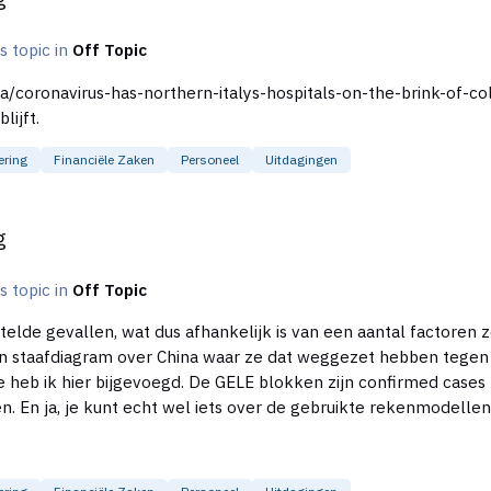
's topic in
Off Topic
s-northern-italys-hospitals-on-the-brink-of-collapse Ik hoop oprecht dat ik onterec
lijft.
ering
Financiële Zaken
Personeel
Uitdagingen
g
's topic in
Off Topic
stelde gevallen, wat dus afhankelijk is van een aantal factoren
heb ik hier bijgevoegd. De GELE blokken zijn confirmed cases (
aan, maar
al zou het voor 20% waar zijn dan is het nog niet te overzien. Kortom, lees dat stuk.