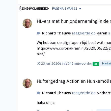
LAATSTE PAGINA
1
2
3
4
5
6
VOLGENDE
PAGINA 1 VAN 61
HL-ers met hun onderneming in de media!
HL-ers met hun onderneming in de 
Richard Theuws
reageerde op
Karen
's
Wij hebben de afgelopen tijd best wat med
https://www.coronakrant.nl/2020/06/22/ge
niet/
23 juni 2020
6 j
948 antwoorden
Marke
16
Huftergedrag Action en Hunkemöller stort ons straks 
Huftergedrag Action en Hunkemöller 
Richard Theuws
reageerde op
Norbert
haha oh ja