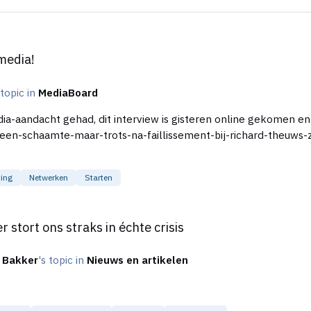
media!
 topic in
MediaBoard
ia-aandacht gehad, dit interview is gisteren online gekomen en 
en-schaamte-maar-trots-na-faillissement-bij-richard-theuws-z
ting
Netwerken
Starten
in échte crisis
stort ons straks in échte crisis
 Bakker
's topic in
Nieuws en artikelen