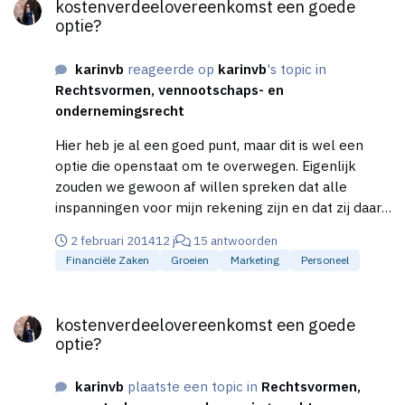
kostenverdeelovereenkomst een goede
wordt gewerkt, ben ik benieuwd wat de opties
optie?
zullen zijn.
karinvb
reageerde op
karinvb
's topic in
Rechtsvormen, vennootschaps- en
ondernemingsrecht
Hier heb je al een goed punt, maar dit is wel een
optie die openstaat om te overwegen. Eigenlijk
zouden we gewoon af willen spreken dat alle
inspanningen voor mijn rekening zijn en dat zij daar
tegenover 70% per behandeling ontvangt. Eigenlijk
2 februari 2014
12 j
15 antwoorden
de 2e optie zoals je hieronder beschrijft, maar ik
Financiële Zaken
Groeien
Marketing
Personeel
vermoed dat dit niet te organiseren valt onder een
kostenverdeelovereenkost, heb ik het juist? Je hebt
kostenverdeelovereenkomst een goede optie?
gelijk, momenteel is zij theoretisch zelfstandig
kostenverdeelovereenkomst een goede
gezien de VAR WUO, maar alles rondom de
optie?
praktijkvoering komt voor mijn rekening, vandaar
dat dit een beetje door elkaar loopt. De eerste optie
karinvb
plaatste een topic in
Rechtsvormen,
lijkt mij het meest voor de hand liggend, zij krijgt