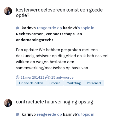
kostenverdeelovereenkomst een goede optie?
kostenverdeelovereenkomst een goede
optie?
karinvb
reageerde op
karinvb
's topic in
Rechtsvormen, vennootschaps- en
ondernemingsrecht
Een update: We hebben gesproken met een
deskundig adviseur op dit gebied en ik heb na veel
wikken en wegen besloten een
samenwerking/maatschap op basis van
kostenverdeling voorlopig uit te stellen. Het was
21 mei 2014
12 j
15 antwoorden
zeker mogelijk geweest met een verdeelsleutel van
Financiële Zaken
Groeien
Marketing
Personeel
werkelijk gemaakte kosten, een huursom en uurloon
voor specifieke administratieve zaken, maar leg
contractuele huurverhoging opslag
maar eens uit dat je een bepaald aantal uren bezig
contractuele huurverhoging opslag
geweest bent met bepaalde werkzaamheden (die ik
dan aan haar zou declareren) aan iemand die zelf
karinvb
reageerde op
karinvb
's topic in
geen ondernemerservaring heeft. Ik verwacht dat