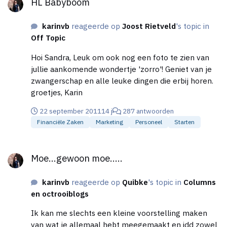
HL Babyboom
door de kleine toetsjes (ook al heb ik niet van die
dikke vingers ;) ) of ik bel even de persoon in
karinvb
reageerde op
Joost Rietveld
's topic in
kwestie (dat kan ook nog met zo'n ding). Sinds kort
Off Topic
heb ik ook mn bankdingen erop staan erg makkelijk
om niet altijd je computer aan te hoeven slingeren.
Hoi Sandra, Leuk om ook nog een foto te zien van
File informatie als je op weg bent En natuurlijk voor
jullie aankomende wondertje 'zorro'! Geniet van je
de afleiding 'nu.nl', what's app en nog wat
zwangerschap en alle leuke dingen die erbij horen.
handigheden, zoals buienradar (oerhollands gebruik,
groetjes, Karin
om even het weer te checken).. Allemaal niet
noodzakelijk, maar het geeft me in tegenstelling tot
22 september 2011
14 j
287 antwoorden
wat ik dacht toch wel wat rust. Ik hou me daarnaast
Financiële Zaken
Marketing
Personeel
Starten
wel aan de telefoon-etiquette, hoogst irritant als
Moe...gewoon moe.....
iemand meer aandacht voor zijn telefoon heeft dat
Moe...gewoon moe.....
voor de persoon die tegenover je staat. Al blijft het
natuurlijk erg persoonlijk of het wel of niet wat voor
je is.
karinvb
reageerde op
Quibke
's topic in
Columns
en octrooiblogs
Ik kan me slechts een kleine voorstelling maken
van wat je allemaal hebt meegemaakt en idd zowel