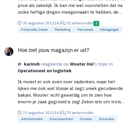
prive als zakelijk. Ik kan me wel voorstellen dat na
zulke heftige dingen meegemaakt te hebben, de
energie niet helemaal onuitputtelijk is (zelfs bij jou
30 augustus 2011
14 j
31 antwoorden
1
niet ;-) ) en dat je constant op je reserves aan het
Financiële Zaken
Marketing
Personeel
Uitdagingen
teren bent, elke tegenslag (hoe klein ook) is er dan
eentje teveel. Je hebt zo te lezen gelukkig mensen
Hoe ziet jouw magazijn er uit?
om je heen die je kunnen steunen. Maar vergeet niet
Hoe ziet jouw magazijn er uit?
dat het ook geen kwaad kan om op tijd
professionele hulp in te schakelen, ook dat kan
karinvb
reageerde op
Wouter Hol
's topic in
heerlijk opluchten. Heel veel sterkte, en laat die
Operationeel en logistiek
dingen waar je geen zin in hebt, en geen echte prio
hebben, voorlopig lekker voor wat ze zijn...
Ik moest er ook even over nadenken, maar het
lijken me ook wat Vossie al zegt, uniek gecodeerde
bakjes. Wouter: echt geweldig om te zien hoe
enorm je zaak gegroeid is zeg! Zeker iets om trots
op te zijn.
23 augustus 2011
14 j
70 antwoorden
Administratie
Duurzaamheid
Groeien
Innovatie