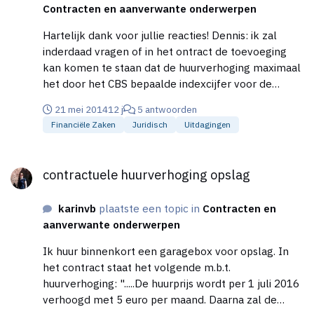
Contracten en aanverwante onderwerpen
daar vroeg of laat dicussies over komen. Daarnaast
wil ik voorlopig toch graag mijn eigen beslissingen
Hartelijk dank voor jullie reacties! Dennis: ik zal
nemen en ideeen uitwerken, iets wat anders
inderdaad vragen of in het ontract de toevoeging
meestal overleg vereist. Vandaar dat het me
kan komen te staan dat de huurverhoging maximaal
zinvoller lijkt over enkele jaren deze stap pas te
het door het CBS bepaalde indexcijfer voor de
overwegen als we iig op gelijke voet staan qua
verhuur van onroerende zaken mag zijn. Dit lijkt me
ondernemerservaring. Uiteindelijk is de beslissing
21 mei 2014
12 j
5 antwoorden
reeel, redelijk en billijk... Ajos: scherp opgemerkt ;)!
dus niet gevallen op juridische gronden maar op
Financiële Zaken
Juridisch
Uitdagingen
R. Tummers: Daarnaast gaat de huurovereenkomst
gevoel...en ondanks dat mijn praktijk voorlopig
in per 1 juni voor onbepaalde tijd met een
contractuele huurverhoging opslag
'klein' blijfft voel ik me er erg prettig bij.
opzegtermijn van 1 maand. Mocht het ons niet
contractuele huurverhoging opslag
bevallen dan kunnen we er altijd vanaf, helaas kan
de verhuurder op zijn beurt ook vrij gemakkelijk
karinvb
plaatste een topic in
Contracten en
opzeggen, maar ik denk dat dit niet anders kan.
aanverwante onderwerpen
Jasper:verder is het een simpel huurcontract zonder
vreemde clausules gelukkig.
Ik huur binnenkort een garagebox voor opslag. In
het contract staat het volgende m.b.t.
huurverhoging: ".....De huurprijs wordt per 1 juli 2016
verhoogd met 5 euro per maand. Daarna zal de