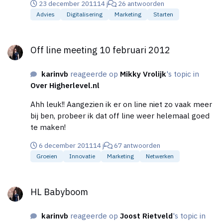
23 december 2011
14 j
26 antwoorden
wijze van schrijven nodigd het juist uit om verder te
Advies
Digitalisering
Marketing
Starten
lezen en is de hoeveelheid test zeker niet storend.
wel een kleine opmerking: als ik op belevenissen
Off line meeting 10 februari 2012
klik, dan komt er aan de rechter zijde links te staan
Off line meeting 10 februari 2012
(zoeken) naar de kopjes en als ik dan op bijv. 'rare
snuiters' klik dan zie ik niet hoe ik het hele verhaal
karinvb
reageerde op
Mikky Vrolijk
's topic in
tevoorschijn kan toveren.? kleinigheidje: Onder
Over Higherlevel.nl
ditzelfde verhaal staat de zin (2e alinea): "Ik meette
of er spanning op stond, het klopt niet?" dat laatste
Ahh leuk!! Aangezien ik er on line niet zo vaak meer
klopt idd volgens mij niet :-) (stond er geen spanning
bij ben, probeer ik dat off line weer helemaal goed
op, te weinig, te veel??) Leuk om het iets anders aan
te maken!
te pakken dan de rest van de installateurs! Ik vind
dat je er met Ruben iets moois en unieks van hebt
6 december 2011
14 j
67 antwoorden
gemaakt.
Groeien
Innovatie
Marketing
Netwerken
HL Babyboom
HL Babyboom
karinvb
reageerde op
Joost Rietveld
's topic in