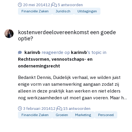
huurprijs jaarlijks, per 1 juli worden verhoogd met
20 mei 2014
12 j
5 antwoorden
een door de verhuurder vast te stellen percentage
Financiële Zaken
Juridisch
Uitdagingen
met inachtneming van redelijkheid en bilijkheid.' Ik
maak me geen zorgen om het bedrag van 5 euro,
kostenverdeelovereenkomst een goede optie?
maar vind de vervolgzin wat vaag en niet concreet.
kostenverdeelovereenkomst een goede
Is dit een redelijke eis van de verhuurder?
optie?
karinvb
reageerde op
karinvb
's topic in
Rechtsvormen, vennootschaps- en
ondernemingsrecht
Bedankt Dennis, Duidelijk verhaal, we wilden juist
enige vorm van samenwerking aangaan zodat zij
alleen in deze praktijk kan werken en niet elders
nog werkzaamheden uit moet gaan voeren. Maar het
wordt me steeds duidelijker dat er weinig tot geen
3 februari 2014
12 j
15 antwoorden
opties overblijven dan een VAR wuo of een
Financiële Zaken
Groeien
Marketing
Personeel
loondienstverband, aangezien een
kostenverdeelovereenkomst niet praktisch
kostenverdeelovereenkomst een goede optie?
uitvoerbaar lijkt te zijn, maak ik op uit de reacties tot