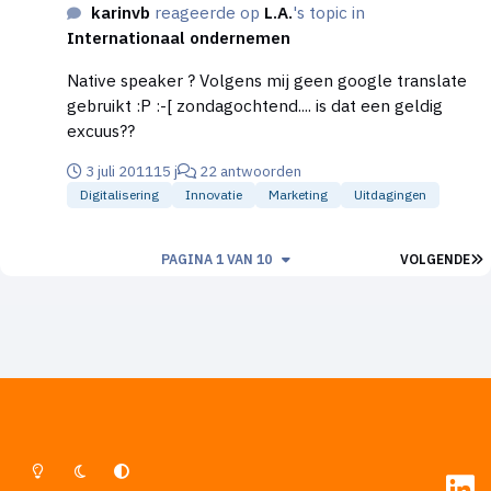
karinvb
reageerde op
L.A.
's topic in
Internationaal ondernemen
Native speaker ? Volgens mij geen google translate
gebruikt :P :-[ zondagochtend.... is dat een geldig
excuus??
3 juli 2011
15 j
22 antwoorden
Digitalisering
Innovatie
Marketing
Uitdagingen
L
PAGINA 1 VAN 10
VOLGENDE
Lichte Modus
Donkere Modus
Systeemvoorkeur