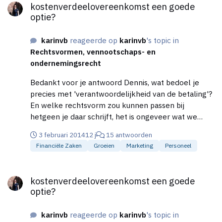
kostenverdeelovereenkomst een goede
nu toe. Dat laatste punt zal ik idd nog eens verder
optie?
uitzoeken.
karinvb
reageerde op
karinvb
's topic in
Rechtsvormen, vennootschaps- en
ondernemingsrecht
Bedankt voor je antwoord Dennis, wat bedoel je
precies met 'verantwoordelijkheid van de betaling'?
En welke rechtsvorm zou kunnen passen bij
hetgeen je daar schrijft, het is ongeveer wat we
willen, maar ik kom dan uit op een VAR-Wuo (wat we
3 februari 2014
12 j
15 antwoorden
nu dus hebben). Ik vind het overigens niet zo een
Financiële Zaken
Groeien
Marketing
Personeel
bezwaar om de aansprakelijkheid te dragen dit kan
ik wel meeverzekeren.
kostenverdeelovereenkomst een goede optie?
kostenverdeelovereenkomst een goede
optie?
karinvb
reageerde op
karinvb
's topic in