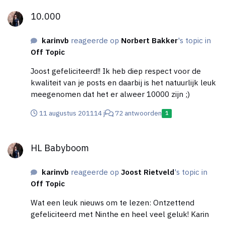
10.000
10.000
karinvb
reageerde op
Norbert Bakker
's topic in
Off Topic
Joost gefeliciteerd!! Ik heb diep respect voor de
kwaliteit van je posts en daarbij is het natuurlijk leuk
meegenomen dat het er alweer 10000 zijn ;)
11 augustus 2011
14 j
72 antwoorden
1
HL Babyboom
HL Babyboom
karinvb
reageerde op
Joost Rietveld
's topic in
Off Topic
Wat een leuk nieuws om te lezen: Ontzettend
gefeliciteerd met Ninthe en heel veel geluk! Karin