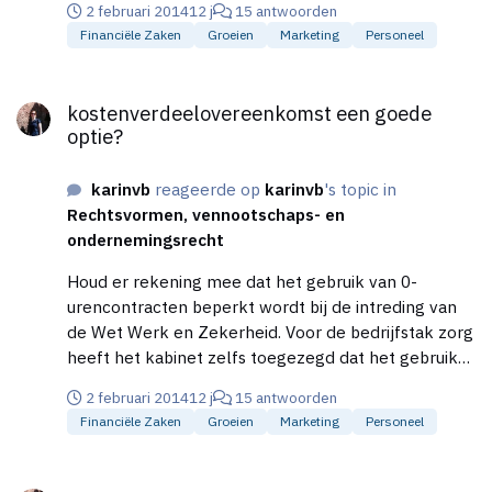
2 februari 2014
12 j
15 antwoorden
dat doel is ontwikkeld?). Ik ben benieuwd naar de
Financiële Zaken
Groeien
Marketing
Personeel
experts. We wilden binnenkort ook een fysiek
orienterend gesprek aangaan, maar ik wil van te
kostenverdeelovereenkomst een goede optie?
voren graag al een beetje weten wat de
kostenverdeelovereenkomst een goede
(on)mogelijkheden zijn, zeker vanuit mijn 'point of
optie?
view' als bestaande ondernemer.
karinvb
reageerde op
karinvb
's topic in
Rechtsvormen, vennootschaps- en
ondernemingsrecht
Houd er rekening mee dat het gebruik van 0-
urencontracten beperkt wordt bij de intreding van
de Wet Werk en Zekerheid. Voor de bedrijfstak zorg
heeft het kabinet zelfs toegezegd dat het gebruik
van 0-urencontracten geheel aan banden wordt
2 februari 2014
12 j
15 antwoorden
gelegd... Zie ook de column van Jack Bogaart.
Financiële Zaken
Groeien
Marketing
Personeel
Bedankt, ik zie dat dit per 1 januari 2015 in werking
zal gaan treden, aangezien er in onze beroepsgroep
kostenverdeelovereenkomst een goede optie?
door werknemers bijna alleen maar op deze wijze