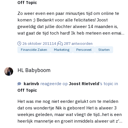
Off Topic
Zo weer even een paar minuutjes tijd om online te
komen ;) Bedankt voor alle felicitaties! Joost
geweldig dat jullie dochter alweer 14 maanden is,
wat gaat de tijd toch hard! Ik heb meteen een email
account aangemaakt (al was meneer voor Gmail iets
26 oktober 2011
14 j
287 antwoorden
te jong om een account te hebben, maar dat hebben
Financiële Zaken
Marketing
Personeel
Starten
we netjes omzeild :) ), een geweldig leuk idee
inderdaad om hem zo nu en dan een mail te sturen.
HL Babyboom
Sandra, wat leuk dat je al weet dat het een jongen
HL Babyboom
wordt. Voor ons was dat tot de laatste seconde
spannend. Geniet van je zwangerschap en zorg goed
karinvb
reageerde op
Joost Rietveld
's topic in
voor julliezelf.
Off Topic
Het was me nog niet eerder gelukt om te melden
dat ons wondertje Nik is geboren! Het is alweer 3
weekjes geleden, maar wat vliegt de tijd...het is een
heerlijk mannetje en groeit inmiddels alweer uit z'n
eerste kleertjes.