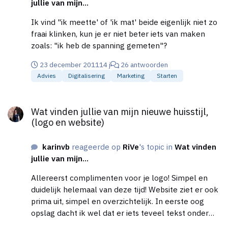
jullie van mijn...
bovenstaande wat duidelijk is en heb een paar
vragen: -is dit een verstandige constructie gezien de
Ik vind "ik meette' of 'ik mat' beide eigenlijk niet zo
praktijk/huis mijn eigendom is. -kan er een
fraai klinken, kun je er niet beter iets van maken
verdeelsleutel worden toegepast die het
zoals: "ik heb de spanning gemeten"?
bovenstaande mogelijk maakt (eventueel kunnen
23 december 2011
14 j
26 antwoorden
abbonementskosten en energiekosten nog wel
Advies
Digitalisering
Marketing
Starten
worden meegenomen in de verdeling, maar de
overige zaken zijn vooral tijd, ongemak en
Wat vinden jullie van mijn nieuwe huisstijl, (logo en website)
investeringen aan mijn huis/praktijk) -is dit uberhaupt
Wat vinden jullie van mijn nieuwe huisstijl,
een goede beslissing aangezien ik toch graag mijn
(logo en website)
eigen route wil bepalen? Is dit iets wat mee kan
wegen in zo'n overeenkomst?
karinvb
reageerde op
RiVe
's topic in
Wat vinden
jullie van mijn...
Allereerst complimenten voor je logo! Simpel en
duidelijk helemaal van deze tijd! Website ziet er ook
prima uit, simpel en overzichtelijk. In eerste oog
opslag dacht ik wel dat er iets teveel tekst onder
elkaar stond op bepaalde pagina's, maar door de