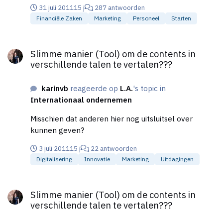
31 juli 2011
15 j
287 antwoorden
Financiële Zaken
Marketing
Personeel
Starten
Slimme manier (Tool) om de contents in verschillende talen te
Slimme manier (Tool) om de contents in
verschillende talen te vertalen???
karinvb
reageerde op
L.A.
's topic in
Internationaal ondernemen
Misschien dat anderen hier nog uitsluitsel over
kunnen geven?
3 juli 2011
15 j
22 antwoorden
Digitalisering
Innovatie
Marketing
Uitdagingen
Slimme manier (Tool) om de contents in verschillende talen te
Slimme manier (Tool) om de contents in
verschillende talen te vertalen???