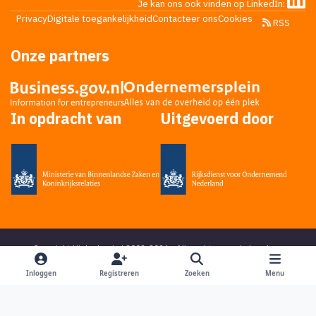
Je kan ons ook vinden op LinkedIn:
Privacy
Digitale toegankelijkheid
Contacteer ons
Cookies
RSS
Onze partners
In opdracht van
Uitgevoerd door
Copyright Higherlevel.nl 2002-2026 - Alle rechten voorbehouden -
Privacy statement
- Powered by
Ping Media
&
DoReply
en bedacht door
Mikky
Inloggen
Registreren
Zoeken
Menu