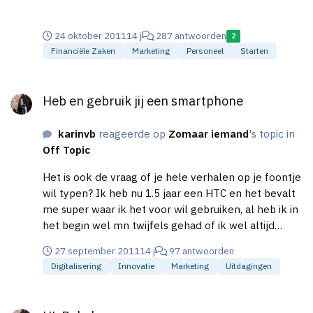
24 oktober 2011
14 j
287 antwoorden
2
Financiële Zaken
Marketing
Personeel
Starten
Heb en gebruik jij een smartphone
Heb en gebruik jij een smartphone
karinvb
reageerde op
Zomaar iemand
's topic in
Off Topic
Het is ook de vraag of je hele verhalen op je foontje
wil typen? Ik heb nu 1.5 jaar een HTC en het bevalt
me super waar ik het voor wil gebruiken, al heb ik in
het begin wel mn twijfels gehad of ik wel altijd
bereikbaar wil zijn via mail e.d. Toch gedaan en zou
27 september 2011
14 j
97 antwoorden
(bijna) niet meer zonder kunnen. Navigatie staat
Digitalisering
Innovatie
Marketing
Uitdagingen
erop, ik kan als ik wil even een telefoonnummer
onderweg opzoeken, email komt erop binnen
HL Babyboom
(reageren doe ik bijna altijd gewoon aan mn laptop,