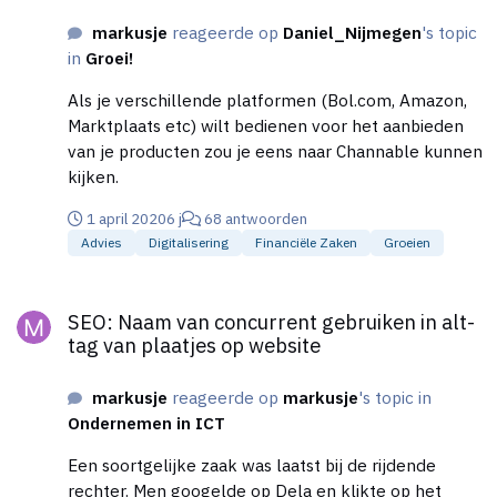
markusje
reageerde op
Daniel_Nijmegen
's topic
in
Groei!
Als je verschillende platformen (Bol.com, Amazon,
Marktplaats etc) wilt bedienen voor het aanbieden
van je producten zou je eens naar Channable kunnen
kijken.
1 april 2020
6 j
68 antwoorden
Advies
Digitalisering
Financiële Zaken
Groeien
SEO: Naam van concurrent gebruiken in alt-tag van plaatjes op
SEO: Naam van concurrent gebruiken in alt-
tag van plaatjes op website
markusje
reageerde op
markusje
's topic in
Ondernemen in ICT
Een soortgelijke zaak was laatst bij de rijdende
rechter. Men googelde op Dela en klikte op het