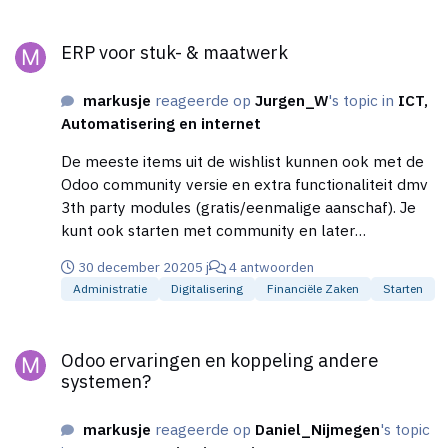
ERP voor stuk- & maatwerk
ERP voor stuk- & maatwerk
markusje
reageerde op
Jurgen_W
's topic in
ICT,
Automatisering en internet
De meeste items uit de wishlist kunnen ook met de
Odoo community versie en extra functionaliteit dmv
3th party modules (gratis/eenmalige aanschaf). Je
kunt ook starten met community en later
overstappen op enterprise.
30 december 2020
5 j
4 antwoorden
Administratie
Digitalisering
Financiële Zaken
Starten
Odoo ervaringen en koppeling andere systemen?
Odoo ervaringen en koppeling andere
systemen?
markusje
reageerde op
Daniel_Nijmegen
's topic