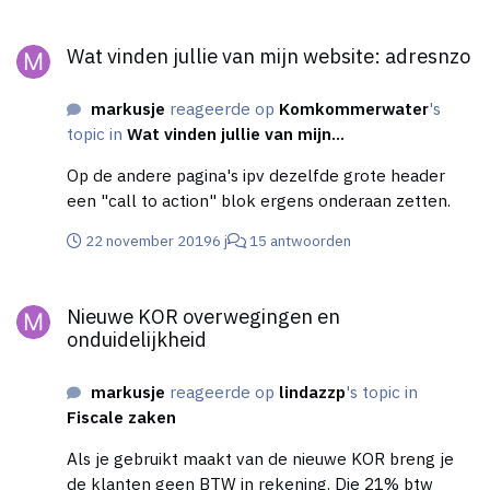
wel. In hoeverre is dit eigenlijk juridisch toegestaan?
Wat vinden jullie van mijn website: adresnzo
Wat vinden jullie van mijn website: adresnzo
markusje
reageerde op
Komkommerwater
's
topic in
Wat vinden jullie van mijn...
Op de andere pagina's ipv dezelfde grote header
een "call to action" blok ergens onderaan zetten.
22 november 2019
6 j
15 antwoorden
Nieuwe KOR overwegingen en onduidelijkheid
Nieuwe KOR overwegingen en
onduidelijkheid
markusje
reageerde op
lindazzp
's topic in
Fiscale zaken
Als je gebruikt maakt van de nieuwe KOR breng je
de klanten geen BTW in rekening. Die 21% btw