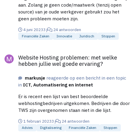
aan. Zolang je geen code/maatwerk (tenzij open
source) van je oude werkgever gebruikt zou het
geen probleem moeten zijn.
4 juni 2023
3 j
24 antwoorden
Financiële Zaken
Innovatie
Juridisch
Stoppen
Website Hosting problemen: met welke hebben jullie wel goed
Website Hosting problemen: met welke
hebben jullie wel goede ervaring?
markusje
reageerde op een bericht in een topic
in
ICT, Automatisering en internet
Er is recent een lijst van best beoordeelde
webhostingbedrijven uitgekomen. Bedrijven die door
TWS zijn overgenomen staan niet in die lijst.
1 februari 2023
3 j
24 antwoorden
Advies
Digitalisering
Financiële Zaken
Stoppen