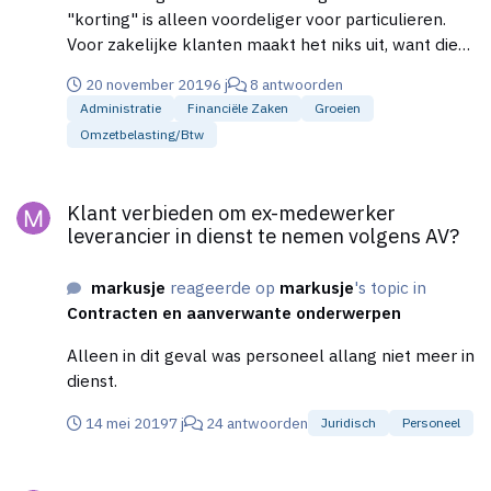
"korting" is alleen voordeliger voor particulieren.
Voor zakelijke klanten maakt het niks uit, want die
kunnen de BTW wel aftrekken. Daarentegen kun je
20 november 2019
6 j
8 antwoorden
de BTW over je inkopen niet meer aftrekken.
Administratie
Financiële Zaken
Groeien
Omzetbelasting/btw
Klant verbieden om ex-medewerker leverancier in dienst te n
Klant verbieden om ex-medewerker
leverancier in dienst te nemen volgens AV?
markusje
reageerde op
markusje
's topic in
Contracten en aanverwante onderwerpen
Alleen in dit geval was personeel allang niet meer in
dienst.
14 mei 2019
7 j
24 antwoorden
Juridisch
Personeel
Klant verbieden om ex-medewerker leverancier in dienst te n