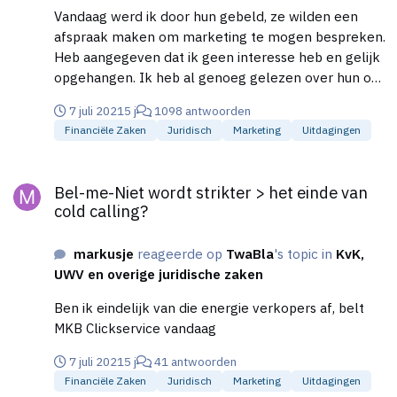
Vandaag werd ik door hun gebeld, ze wilden een
afspraak maken om marketing te mogen bespreken.
Heb aangegeven dat ik geen interesse heb en gelijk
opgehangen. Ik heb al genoeg gelezen over hun op
HL ;)
7 juli 2021
5 j
1098 antwoorden
Financiële Zaken
Juridisch
Marketing
Uitdagingen
Bel-me-Niet wordt strikter > het einde van cold calling?
Bel-me-Niet wordt strikter > het einde van
cold calling?
markusje
reageerde op
TwaBla
's topic in
KvK,
UWV en overige juridische zaken
Ben ik eindelijk van die energie verkopers af, belt
MKB Clickservice vandaag
7 juli 2021
5 j
41 antwoorden
Financiële Zaken
Juridisch
Marketing
Uitdagingen