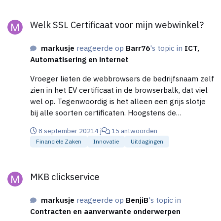
Welk SSL Certificaat voor mijn webwinkel?
Welk SSL Certificaat voor mijn webwinkel?
markusje
reageerde op
Barr76
's topic in
ICT,
Automatisering en internet
Vroeger lieten de webbrowsers de bedrijfsnaam zelf
zien in het EV certificaat in de browserbalk, dat viel
wel op. Tegenwoordig is het alleen een grijs slotje
bij alle soorten certificaten. Hoogstens de
verzekerde waarde kan een afweging zijn voor het
8 september 2021
4 j
15 antwoorden
type certificaat.
Financiële Zaken
Innovatie
Uitdagingen
MKB clickservice
MKB clickservice
markusje
reageerde op
BenjiB
's topic in
Contracten en aanverwante onderwerpen