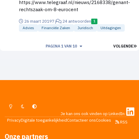
https://www.telegraaf.nl/nieuws/2168338/genant-
rechtszaak-om-8-eurocent
26 maart 2019
7 j
24 antwoorden
1
Advies
Financiële Zaken
Juridisch
Uitdagingen
L
PAGINA 1 VAN 10
VOLGENDE
Lichte Modus
Donkere Modus
Systeemvoorkeur
Je kan ons ook vinden op LinkedIn:
Privacy
Digitale toegankelijkheid
Contacteer ons
Cookies
RSS
Onze partners