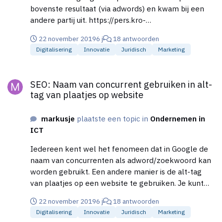
bovenste resultaat (via adwords) en kwam bij een
andere partij uit. https://pers.kro-
ncrv.nl/programmas/de-rijdende-rechter/de-
22 november 2019
6 j
18 antwoorden
rijdende-rechter-aflevering-7-laat-je-niet-kisten
Digitalisering
Innovatie
Juridisch
Marketing
SEO: Naam van concurrent gebruiken in alt-tag van plaatjes op
SEO: Naam van concurrent gebruiken in alt-
tag van plaatjes op website
markusje
plaatste een topic in
Ondernemen in
ICT
Iedereen kent wel het fenomeen dat in Google de
naam van concurrenten als adword/zoekwoord kan
worden gebruikt. Een andere manier is de alt-tag
van plaatjes op een website te gebruiken. Je kunt
bijvoorbeeld in de alt-tag de naam van een
22 november 2019
6 j
18 antwoorden
concurrent inzetten. Een gewone website bezoeker
Digitalisering
Innovatie
Juridisch
Marketing
ziet de alt-tag info niet, maar Google indexeert deze