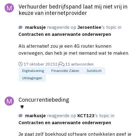
Verhuurder bedrijfspand laat mij niet vrij in
keuze van internetprovider
markusje
reageerde op
Jeroentiee
's topic in
Contracten en aanverwante onderwerpen
Als alternatief zou je een 4G router kunnen
overwegen, dan heb je met niemand wat te maken.
17 oktober 2023
2 j
11 antwoorden
Digitalisering
Financiële Zaken
Juridisch
Uitdagingen
Concurrentiebeding
Concurrentiebeding
markusje
reageerde op
KCT123
's topic in
Contracten en aanverwante onderwerpen
Je gaat zelf boekhoud software ontwikkelen geef je