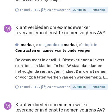
13 mei 2019
7 j
24 antwoorden
Juridisch
Personeel
Klant verbieden om ex-medewerker leverancier in dienst te n
Klant verbieden om ex-medewerker
leverancier in dienst te nemen volgens AV?
markusje
reageerde op
markusje
's topic in
Contracten en aanverwante onderwerpen
De casus meer in detail: 1. Dienstverlener A levert
diensten aan klanten. In hun AV staat dat klanten
het volgende niet mogen: (indirect) in dienst nemen
of voor zich laten werken van een werknemer. 2. Ex-
medewerker was voorheen in dienst van
13 mei 2019
7 j
24 antwoorden
Juridisch
Personeel
dienstverlener A en heeft verder geen
relatie/concurrentiebeding na beëindiging tijdelijk
Klant verbieden om ex-medewerker leverancier in dienst te n
contract. 3. Ex-medewerker gaat werkzaamheden
Klant verbieden om ex-medewerker
voor dienstverlener B uitvoeren als freelancer.
leverancier in dienst te nemen volgens AV?
Dienstverlener B biedt zelfde diensten als A. 4. Als