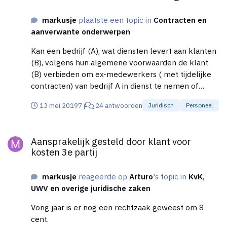
een klant van dienstverlener A naar B zou
markusje
plaatste een topic in
Contracten en
overstappen, zou de av van A dit mogen
aanverwante onderwerpen
verhinderen?
Kan een bedrijf (A), wat diensten levert aan klanten
(B), volgens hun algemene voorwaarden de klant
(B) verbieden om ex-medewerkers ( met tijdelijke
contracten) van bedrijf A in dienst te nemen of
indirect te laten werken voor de klant (B)?
13 mei 2019
7 j
24 antwoorden
Juridisch
Personeel
Aansprakelijk gesteld door klant voor kosten 3e partij
Aansprakelijk gesteld door klant voor
kosten 3e partij
markusje
reageerde op
Arturo
's topic in
KvK,
UWV en overige juridische zaken
Vorig jaar is er nog een rechtzaak geweest om 8
cent.