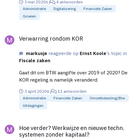
3 mei 2020
6 j
4 antwoorden
Administratie
Digitalisering
Financiële Zaken
Groeien
Verwarring rondom KOR
Verwarring rondom KOR
markusje
reageerde op
Ernst Koole
's topic in
Fiscale zaken
Gaat dit om BTW aangifte over 2019 of 2020? De
KOR regeling is namelijk veranderd.
3 april 2020
6 j
11 antwoorden
Administratie
Financiële Zaken
Omzetbelasting/btw
Uitdagingen
Hoe verder? Werkwijze en nieuwe techn. systemen zonder kapi
Hoe verder? Werkwijze en nieuwe techn.
systemen zonder kapitaal?