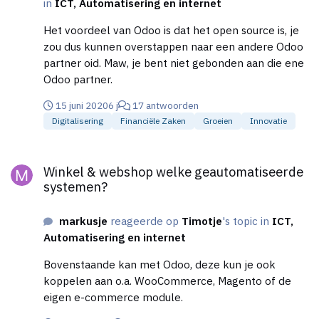
in
ICT, Automatisering en internet
Het voordeel van Odoo is dat het open source is, je
zou dus kunnen overstappen naar een andere Odoo
partner oid. Maw, je bent niet gebonden aan die ene
Odoo partner.
15 juni 2020
6 j
17 antwoorden
Digitalisering
Financiële Zaken
Groeien
Innovatie
Winkel & webshop welke geautomatiseerde systemen?
Winkel & webshop welke geautomatiseerde
systemen?
markusje
reageerde op
Timotje
's topic in
ICT,
Automatisering en internet
Bovenstaande kan met Odoo, deze kun je ook
koppelen aan o.a. WooCommerce, Magento of de
eigen e-commerce module.