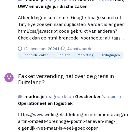
UWV en overige juridische zaken
Afbeeldingen kun je met Google Image search of
Tiny Eye zoeken naar duplicaten. Verder: is er geen
html/css/javascript code gebruikt van anderen?
Check dan de html broncode. Voorbeeld: alt tags
van images waar de naam van de concurrent in staat.
12 november 2024
1 j
44 antwoorden
Die komen dan weer tevoorschijn in zoekresultaten
Financiële Zaken
Juridisch
Marketing
Uitdagingen
van Google bijv.
Pakket verzending net over de grens in Duitsland?
Pakket verzending net over de grens in
Duitsland?
markusje
reageerde op
Geschenken
's topic in
Operationeel en logistiek
https://www.welingelichtekringen.nl/samenleving/m
artin-omzeilt-torenhoge-postnl-tarieven-mag-
eigenlijk-niet-maar-is-veel-goedkoper