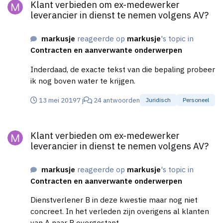
Klant verbieden om ex-medewerker
leverancier in dienst te nemen volgens AV?
markusje
reageerde op
markusje
's topic in
Contracten en aanverwante onderwerpen
Inderdaad, de exacte tekst van die bepaling probeer
ik nog boven water te krijgen.
13 mei 2019
7 j
24 antwoorden
Juridisch
Personeel
Klant verbieden om ex-medewerker leverancier in dienst te n
Klant verbieden om ex-medewerker
leverancier in dienst te nemen volgens AV?
markusje
reageerde op
markusje
's topic in
Contracten en aanverwante onderwerpen
Dienstverlener B in deze kwestie maar nog niet
concreet. In het verleden zijn overigens al klanten
van A naar B overgestapt.