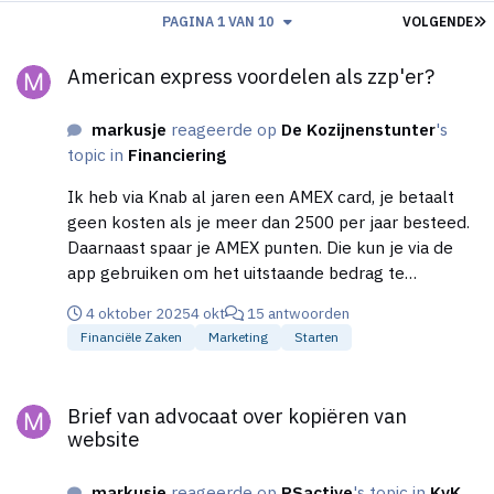
L
PAGINA 1 VAN 10
VOLGENDE
American express voordelen als zzp'er?
American express voordelen als zzp'er?
markusje
reageerde op
De Kozijnenstunter
's
topic in
Financiering
Ik heb via Knab al jaren een AMEX card, je betaalt
geen kosten als je meer dan 2500 per jaar besteed.
Daarnaast spaar je AMEX punten. Die kun je via de
app gebruiken om het uitstaande bedrag te
verlagen.
4 oktober 2025
4 okt
15 antwoorden
Financiële Zaken
Marketing
Starten
Brief van advocaat over kopiëren van website
Brief van advocaat over kopiëren van
website
markusje
reageerde op
PSactive
's topic in
KvK,