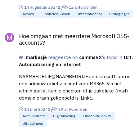
14 augustus 2024
1 j
12 antwoorden
Advies
Financiële Zaken
Internationaal
Uitdagingen
Hoe omgaan met meerdere Microsoft 365-accounts?
Hoe omgaan met meerdere Microsoft 365-
accounts?
markusje
reageerde op
commsVX
's topic in
ICT,
Automatisering en internet
NAAMBEDRIJF@NAAMBEDRIJF.onmicrosoft.com is
een administratief account voor MS365. Via het
admin portal kun je checken of je zakelijke (mail)
domein eraan gekoppeld is. Link:
https://portal.office.com/Adminportal/Home/ En dan
14 mei 2024
2 j
19 antwoorden
bij Settings/Domains. Staat er alleen
Administratie
Digitalisering
Financiële Zaken
NAAMBEDRIJF.onmicrosoft.com bij, dan is er verder
Uitdagingen
niets gekoppeld.
Verhuurder bedrijfspand laat mij niet vrij in keuze van internetp