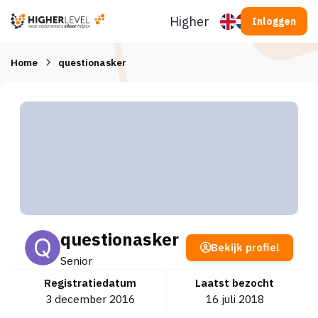
Ga naar inhoud
Higherlevel
Inloggen
Home
questionasker
questionasker
Bekijk profiel
Senior
Registratiedatum
Laatst bezocht
3 december 2016
16 juli 2018