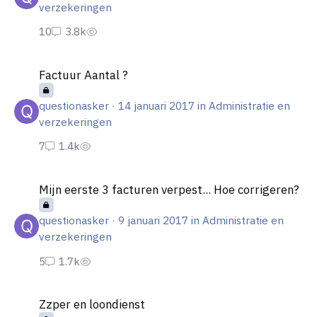
verzekeringen
Factuur Aantal ?
Factuur Aantal ?
questionasker
·
14 januari 2017
in
Administratie en
verzekeringen
Mijn eerste 3 facturen verpest... Hoe corrigeren?
Mijn eerste 3 facturen verpest... Hoe corrigeren?
questionasker
·
9 januari 2017
in
Administratie en
verzekeringen
Zzper en loondienst
Zzper en loondienst