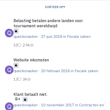
SORTEER OP
Belasting betalen andere landen voor tournament wereldwijd
Belasting betalen andere landen voor
tournament wereldwijd
questionasker
·
27 juni 2018
in
Fiscale zaken
Website inkomsten
Website inkomsten
questionasker
·
20 februari 2018
in
Fiscale zaken
Klant betaalt niet.
Klant betaalt niet.
2
questionasker
·
10 november 2017
in
Contracten en