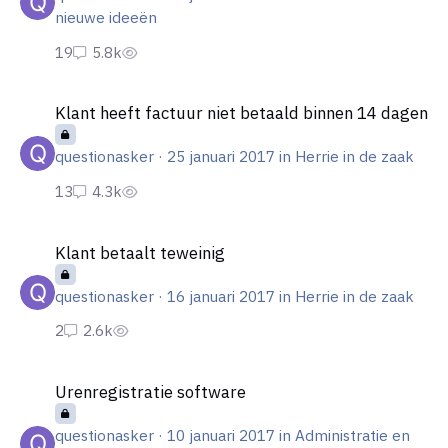
nieuwe ideeën
Klant heeft factuur niet betaald binnen 14 dagen
Klant heeft factuur niet betaald binnen 14 dagen
questionasker
·
25 januari 2017
in
Herrie in de zaak
Klant betaalt teweinig
Klant betaalt teweinig
questionasker
·
16 januari 2017
in
Herrie in de zaak
Urenregistratie software
Urenregistratie software
questionasker
·
10 januari 2017
in
Administratie en