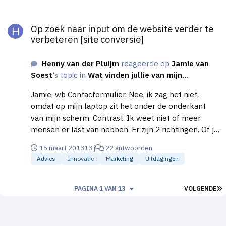
Op zoek naar input om de website verder te verbeteren [site co
Op zoek naar input om de website verder te
verbeteren [site conversie]
Henny van der Pluijm
reageerde op
Jamie van
Soest
's topic in
Wat vinden jullie van mijn...
Jamie, wb Contacformulier. Nee, ik zag het niet,
omdat op mijn laptop zit het onder de onderkant
van mijn scherm. Contrast. Ik weet niet of meer
mensen er last van hebben. Er zijn 2 richtingen. Of je
vervangt zwarte letters door donkergrijs tegen
15 maart 2013
13 j
22 antwoorden
zwart aan. Of je vervangt de witte achtergrond door
Advies
Innovatie
Marketing
Uitdagingen
lichtgrijs tegen wit aan. Zie Higherlevel.
L
PAGINA 1 VAN 13
VOLGENDE