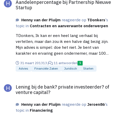
Aandelenpercentage bij Partnership Nieuwe
worden opgelost. En dat is een enorme sprong
Startup
vooruit.
Henny van der Pluijm
reageerde op
TDonkers
's
topic in
Contracten en aanverwante onderwerpen
TDonkers, Ik kan er een heel lang verhaal bij
vertellen, maar dan zou ik een halve dag bezig zijn.
Mijn advies is simpel: doe het niet. Je bent van
karakter en ervaring geen ondernemer, maar 100
procent een werknemer. Je hebt geen affiniteit met
31 maart 2013
13 j
11 antwoorden
1
commercie en dat gaat tot grote botsingen leiden.
Advies
Financiële Zaken
Juridisch
Starten
Je zit op een totaal andere golflengte dan de
mensen die aan je vragen die site te bouwen en dat
Lening bij de bank? private investeerder? of venture capital?
gaat alleen maar problemen opleveren. Geef de
Lening bij de bank? private investeerder? of
opdracht terug en laat ze iemand anders zoeken
venture capital?
voor die site.
Henny van der Pluijm
reageerde op
Jeroen86
's
topic in
Financiering