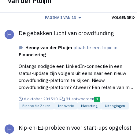
van der Pluijm
L
PAGINA 1 VAN 13
VOLGENDE
De gebakken lucht van crowdfunding
De gebakken lucht van crowdfunding
Henny van der Pluijm
plaatste een topic in
Financiering
Onlangs nodigde een LinkedIn-connectie in een
status-update zijn volgers uit eens naar een nieuw
crowdfunding-platform te kijken. Nieuw
crowdfunding-platform? Alweer? Een relatie van mij
vertelde me vier jaar geleden (in 2011 dus) dat hij
6 oktober 2015
10 j
31 antwoorden
1
een lijst had gemaakt van inmiddels meer dan 200
Financiële Zaken
Innovatie
Marketing
Uitdagingen
crowdfunding-platforms. In 2011. Sindsdien zijn er
naar ik aanneem nog minstens enkele tientallen,
Kip-en-EI-probleem voor start-ups opgelost
misschien honderden, bijgekomen. Hoeveel nieuwe
Kip-en-EI-probleem voor start-ups opgelost
crowdfunding-platforms kan een land verdragen?
Mijn reactie was daarom dezelfde die ik al een