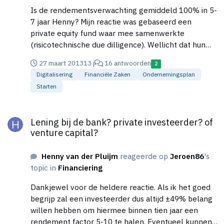
Is de rendementsverwachting gemiddeld 100% in 5-
7 jaar Henny? Mijn reactie was gebaseerd een
private equity fund waar mee samenwerkte
(risicotechnische due dilligence). Wellicht dat hun
rendementseis per participatie fors hoger lag om dat
27 maart 2013
13 j
16 antwoorden
2
het risico ook hoger was (of hun selectie en toezicht
Digitalisering
Financiële Zaken
Ondernemingsplan
wellicht wat ongelukkig was...uiteraard) Gemiddeld
Starten
was maar 1 op de 4 participaties succesvol, de rest
moest nagenoeg volledig worden afgeschreven.
Lening bij de bank? private investeerder? of venture capital?
Simpel rekensommetje: Bij een rendement op dat
Lening bij de bank? private investeerder? of
ene project van 500% heb je over het totale
venture capital?
geïnvesteerde vermogen over een termijn van 4-5
jaar net een rendement van krap 6% Norbert, het is
Henny van der Pluijm
reageerde op
Jeroen86
's
vrijwel ondoenlijk om algemene uitspraken over
topic in
Financiering
investeerders te doen, ook aangaande de
rendementsverwachtingen. De enige reden dat ik
Dankjewel voor de heldere reactie. Als ik het goed
daar toch iets over zeg is omdat kapitaalzoekers
begrijp zal een investeerder dus altijd ±49% belang
altijd op zoek zijn naar houvast over investeerders
willen hebben om hiermee binnen tien jaar een
en ze zijn nog niet zo ver dat ze snappen dat er veel
rendement factor 5-10 te halen. Eventueel kunnen