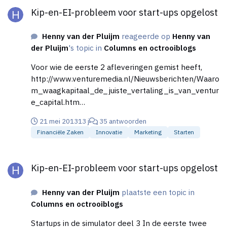
te halen. Dromen verwezenlijken, de wereld
20e eeuwse en 21e eeuwse innovatie en het
meer geschreven:
Kip-en-EI-probleem voor start-ups opgelost
verbeteren, dat soort werk. Eindelijk, door het
epicentrum van venture capital, op dit moment al
http://www.venturemedia.nl/Nieuwsberichten/Profes
internet kan het zo maar. Wie heeft er in de 21e
volop gebruikt. Sterker nog, zonder het gebruik van
sioneel_waagkapitaal_investeert_in_een_cockpit_
eeuw nog een bank nodig? [Mod edit: verwijzing +
Henny van der Pluijm
reageerde op
Henny van
lean startup methodieken gebeurt daar zo goed als
met_metertjes.htm
link naar rest artikel op eigen site vervangen door
der Pluijm
's topic in
Columns en octrooiblogs
niet meer. Het gaat om absolute doorbraken op het
de rest van het artikel zelf]
gebied van start-up-ontwikkeling en financiering, de
Voor wie de eerste 2 afleveringen gemist heeft,
belangrijkste drempels op het gebied van
http://www.venturemedia.nl/Nieuwsberichten/Waaro
ondernemerschap. Ik moedig iedereen die zich wil
m_waagkapitaal_de_juiste_vertaling_is_van_ventur
ontwikkelen als ondernemer aan hier zelf zo veel
e_capital.htm
mogelijk over te lezen.
http://www.venturemedia.nl/Nieuwsberichten/Profes
21 mei 2013
13 j
35 antwoorden
sioneel_waagkapitaal_investeert_in_een_cockpit_
Financiële Zaken
Innovatie
Marketing
Starten
met_metertjes.htm Aflevering 4 zal gaan over de
tools die je kan gebruiken bij het opbouwen van een
Kip-en-EI-probleem voor start-ups opgelost
virtueel track record. In aflevering 5 wordt ingegaan
Kip-en-EI-probleem voor start-ups opgelost
op de reacties op deze serie.
Henny van der Pluijm
plaatste een topic in
Columns en octrooiblogs
Startups in de simulator deel 3 In de eerste twee