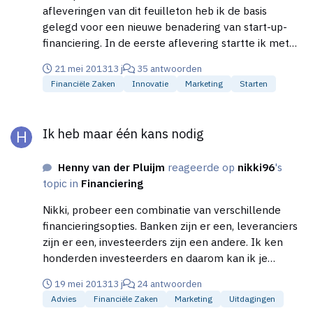
afleveringen van dit feuilleton heb ik de basis
gelegd voor een nieuwe benadering van start-up-
financiering. In de eerste aflevering startte ik met
een van de oerzonden van de Nederlandse
21 mei 2013
13 j
35 antwoorden
onderhandse kapitaalmarkt, namelijk de vertaling
Financiële Zaken
Innovatie
Marketing
Starten
van het Amerikaans-Engelse begrip “venture capital”
naar woorden als “durfkapitaal” en “risicokapitaal”. Ik
Ik heb maar één kans nodig
stelde dat die termen alleen maar verwarring
Ik heb maar één kans nodig
wekken bij kapitaalzoekende ondernemers. Een
professionele investeerder doet niet aan durven of
Henny van der Pluijm
reageerde op
nikki96
's
risico’s nemen, maar maakt een afweging. Het woord
topic in
Financiering
“waagkapitaal”, dat ook in Zuid Afrika en Duitsland
wordt gebruikt, dekt de lading perfect. In de tweede
Nikki, probeer een combinatie van verschillende
aflevering legde ik uit dat het uitgangspunt van
financieringsopties. Banken zijn er een, leveranciers
waagkapitaal kan leiden tot een ander beeld van
zijn er een, investeerders zijn een andere. Ik ken
investeren in bedrijven, een beeld waarin er iets te
honderden investeerders en daarom kan ik je
wegen of te meten moet zijn. Anders gezegd, een
zeggen dat dat niet zo eenvoudig is als veel
bedrijf kan zo worden ingericht dat de directie – en
19 mei 2013
13 j
24 antwoorden
ondernemers zouden willen. Trek er maar minstens
indirect de investeerders - voortdurend signalen
Advies
Financiële Zaken
Marketing
Uitdagingen
een half jaar voor uit. En zonder voorbereiding ben