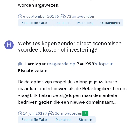
worden afgewezen.
6 september 2019
6 j
72 antwoorden
Financiële Zaken
Juridisch
Marketing
Uitdagingen
Websites kopen zonder direct economisch voordeel: kosten of 
Websites kopen zonder direct economisch
voordeel: kosten of investering?
Hardloper
reageerde op
Paul999
's topic in
Fiscale zaken
Beide opties zijn mogelijk, zolang je jouw keuze
maar kan onderbouwen als de Belastingdienst erom
vraagt. Ik heb in de afgelopen maanden enkele
bedrijven gezien die een nieuwe domeinnaam
aankopen en net als Coolblue hun andere websites
14 juni 2019
7 j
36 antwoorden
1
daar naar toe sturen om voor één sterke website te
Financiële Zaken
Marketing
Stoppen
gaan. Gezien het risico wat dit met zich meebrengt
geloof ik wel dat dit in positieve zin kan uitpakken.