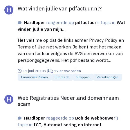
Wat vinden jullie van pdfactuur.nl?
Wat vinden jullie van pdfactuur.nl?
Hardloper
reageerde op
pdfactuur
's topic in
Wat
vinden jullie van mijn...
Het valt me op dat de links achter Privacy Policy en
Terms of Use niet werken. Je bent met het maken
van een factuur volgens de AVG een verwerker van
persoongsgegevens. Het pdf bestand wordt
gegenereerd(verwerkt) en bij jou opgeslagen.
11 juni 2019
7 j
17 antwoorden
Ondernemers die een factuur maken dienen vooraf
Financiële Zaken
Juridisch
Stoppen
Verzekeringen
een verwerkersovereenkomst met jou te
ondertekenen.
Web Registraties Nederland domeinnaam scam
Web Registraties Nederland domeinnaam
scam
Hardloper
reageerde op
Bob de webbouwer
's
topic in
ICT, Automatisering en internet