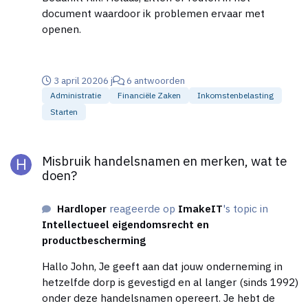
document waardoor ik problemen ervaar met
openen.
3 april 2020
6 j
6 antwoorden
Administratie
Financiële Zaken
Inkomstenbelasting
Starten
Misbruik handelsnamen en merken, wat te doen?
Misbruik handelsnamen en merken, wat te
doen?
Hardloper
reageerde op
ImakeIT
's topic in
Intellectueel eigendomsrecht en
productbescherming
Hallo John, Je geeft aan dat jouw onderneming in
hetzelfde dorp is gevestigd en al langer (sinds 1992)
onder deze handelsnamen opereert. Je hebt de