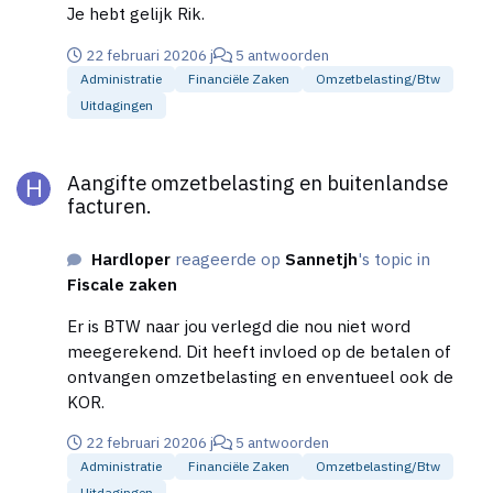
Je hebt gelijk Rik.
22 februari 2020
6 j
5 antwoorden
Administratie
Financiële Zaken
Omzetbelasting/btw
Uitdagingen
Aangifte omzetbelasting en buitenlandse facturen.
Aangifte omzetbelasting en buitenlandse
facturen.
Hardloper
reageerde op
Sannetjh
's topic in
Fiscale zaken
Er is BTW naar jou verlegd die nou niet word
meegerekend. Dit heeft invloed op de betalen of
ontvangen omzetbelasting en enventueel ook de
KOR.
22 februari 2020
6 j
5 antwoorden
Administratie
Financiële Zaken
Omzetbelasting/btw
Uitdagingen