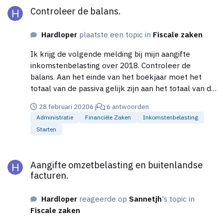
weken naar gaat kijken.
Controleer de balans.
Hardloper
plaatste een topic in
Fiscale zaken
Ik krijg de volgende melding bij mijn aangifte
inkomstenbelasting over 2018. Controleer de
balans. Aan het einde van het boekjaar moet het
totaal van de passiva gelijk zijn aan het totaal van de
activa --- Ik ben in 2018 gestart als ondernemer en
28 februari 2020
6 j
6 antwoorden
op 31-12-2018 was het saldo op de rekening 2997
Administratie
Financiële Zaken
Inkomstenbelasting
EUR. Op 31-12-2018 had ik: 837 EUR aan
Starten
Openstaande vorderingen handelsdebiteuren 1946
EUR aan Kortlopende schulden --- Ik snap niet hoe
Aangifte omzetbelasting en buitenlandse facturen.
ik nu verder moet, want in mijn beleving lijkt het me
Aangifte omzetbelasting en buitenlandse
juist logisch dat het bedrag van de vorderingen niet
facturen.
gelijk is aan de schulden.
Hardloper
reageerde op
Sannetjh
's topic in
Fiscale zaken