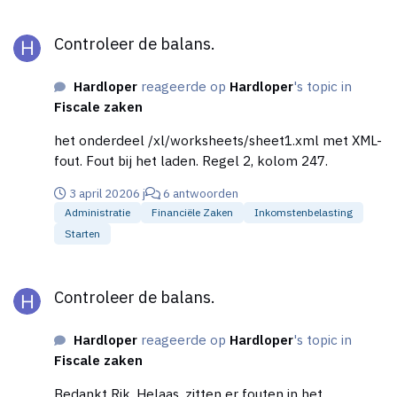
Controleer de balans.
Controleer de balans.
Hardloper
reageerde op
Hardloper
's topic in
Fiscale zaken
het onderdeel /xl/worksheets/sheet1.xml met XML-
fout. Fout bij het laden. Regel 2, kolom 247.
3 april 2020
6 j
6 antwoorden
Administratie
Financiële Zaken
Inkomstenbelasting
Starten
Controleer de balans.
Controleer de balans.
Hardloper
reageerde op
Hardloper
's topic in
Fiscale zaken
Bedankt Rik. Helaas, zitten er fouten in het