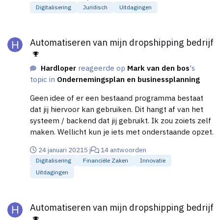
server heeft het verzoek begrepen, maar zal er niet
Digitalisering
Juridisch
Uitdagingen
aan voldoen. Kan dit worden verholpen?
Automatiseren van mijn dropshipping bedrijf
Automatiseren van mijn dropshipping bedrijf
Hardloper
reageerde op
Mark van den bos
's
topic in
Ondernemingsplan en businessplanning
Geen idee of er een bestaand programma bestaat
dat jij hiervoor kan gebruiken. Dit hangt af van het
systeem / backend dat jij gebruikt. Ik zou zoiets zelf
maken. Wellicht kun je iets met onderstaande opzet.
24 januari 2021
5 j
14 antwoorden
Digitalisering
Financiële Zaken
Innovatie
Uitdagingen
Automatiseren van mijn dropshipping bedrijf
Automatiseren van mijn dropshipping bedrijf