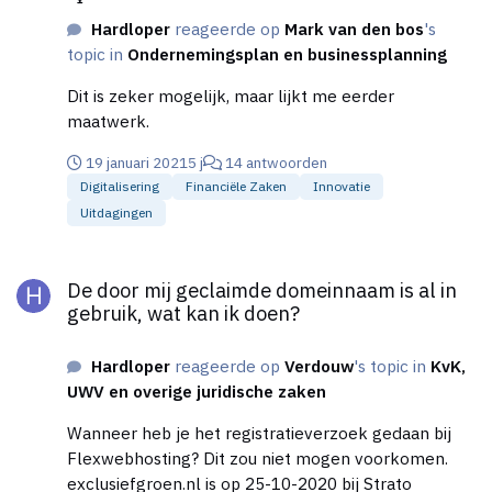
Hardloper
reageerde op
Mark van den bos
's
topic in
Ondernemingsplan en businessplanning
Dit is zeker mogelijk, maar lijkt me eerder
maatwerk.
19 januari 2021
5 j
14 antwoorden
Digitalisering
Financiële Zaken
Innovatie
Uitdagingen
De door mij geclaimde domeinnaam is al in gebruik, wat kan ik
De door mij geclaimde domeinnaam is al in
gebruik, wat kan ik doen?
Hardloper
reageerde op
Verdouw
's topic in
KvK,
UWV en overige juridische zaken
Wanneer heb je het registratieverzoek gedaan bij
Flexwebhosting? Dit zou niet mogen voorkomen.
exclusiefgroen.nl is op 25-10-2020 bij Strato