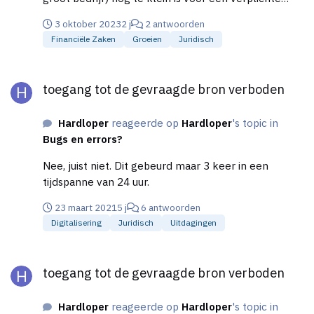
winst-en-verliesrekening. Ik vraag me nu dan ook af
3 oktober 2023
2 j
2 antwoorden
hoe dit precies zit want ik kan er zelf niks over
Financiële Zaken
Groeien
Juridisch
terugvinden.
toegang tot de gevraagde bron verboden
toegang tot de gevraagde bron verboden
Hardloper
reageerde op
Hardloper
's topic in
Bugs en errors?
Nee, juist niet. Dit gebeurd maar 3 keer in een
tijdspanne van 24 uur.
23 maart 2021
5 j
6 antwoorden
Digitalisering
Juridisch
Uitdagingen
toegang tot de gevraagde bron verboden
toegang tot de gevraagde bron verboden
Hardloper
reageerde op
Hardloper
's topic in