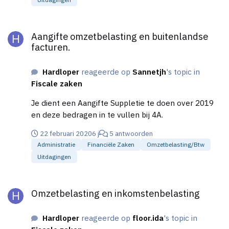
Aangifte omzetbelasting en buitenlandse facturen.
Aangifte omzetbelasting en buitenlandse
facturen.
Hardloper
reageerde op
Sannetjh
's topic in
Fiscale zaken
Je dient een Aangifte Suppletie te doen over 2019
en deze bedragen in te vullen bij 4A.
22 februari 2020
6 j
5 antwoorden
Administratie
Financiële Zaken
Omzetbelasting/btw
Uitdagingen
Omzetbelasting en inkomstenbelasting
Omzetbelasting en inkomstenbelasting
Hardloper
reageerde op
floor.ida
's topic in