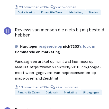
https://www.catchtiger.com
23 november 2019
6 j
7 antwoorden
https://www.domeinstock.nl/
Digitalisering
Financiële Zaken
Marketing
Starten
http://domeinmarktplaats.nl/
Reviews van mensen die niets bij mij besteld hebben
Reviews van mensen die niets bij mij besteld
hebben
Hardloper
reageerde op
nick7203
's topic in
Commercie en marketing
Vandaag een artikel op nu.nl wat hier mooi op
aansluit. https://www.nu.nl/tech/6010544/google-
moet-weer-gegevens-van-neprecensenten-op-
maps-overhandigen.html
13 november 2019
6 j
29 antwoorden
Financiële Zaken
Juridisch
Marketing
Uitdagingen
Domeinnaam opeisen