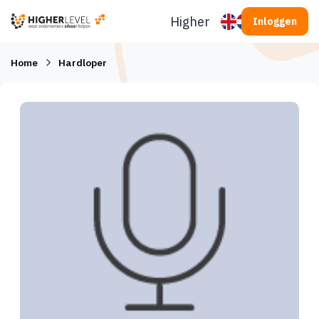
Ga naar inhoud
Higherlevel
Inloggen
Home
Hardloper