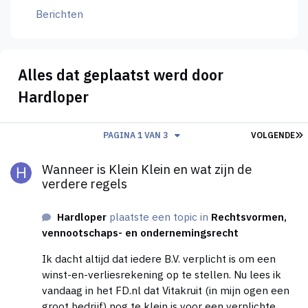
Berichten
Alles dat geplaatst werd door
Hardloper
L
PAGINA 1 VAN 3
VOLGENDE
Wanneer is Klein Klein en wat zijn de verdere regels
Wanneer is Klein Klein en wat zijn de
verdere regels
Hardloper
plaatste een topic in
Rechtsvormen,
vennootschaps- en ondernemingsrecht
Ik dacht altijd dat iedere B.V. verplicht is om een
winst-en-verliesrekening op te stellen. Nu lees ik
vandaag in het FD.nl dat Vitakruit (in mijn ogen een
groot bedrijf) nog te klein is voor een verplichte