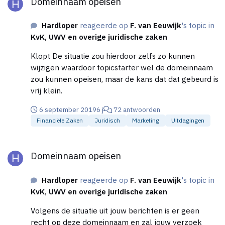
Domeinnaam opeisen
Hardloper
reageerde op
F. van Eeuwijk
's topic in
KvK, UWV en overige juridische zaken
Klopt De situatie zou hierdoor zelfs zo kunnen
wijzigen waardoor topicstarter wel de domeinnaam
zou kunnen opeisen, maar de kans dat dat gebeurd is
vrij klein.
6 september 2019
6 j
72 antwoorden
Financiële Zaken
Juridisch
Marketing
Uitdagingen
Domeinnaam opeisen
Domeinnaam opeisen
Hardloper
reageerde op
F. van Eeuwijk
's topic in
KvK, UWV en overige juridische zaken
Volgens de situatie uit jouw berichten is er geen
recht op deze domeinnaam en zal jouw verzoek