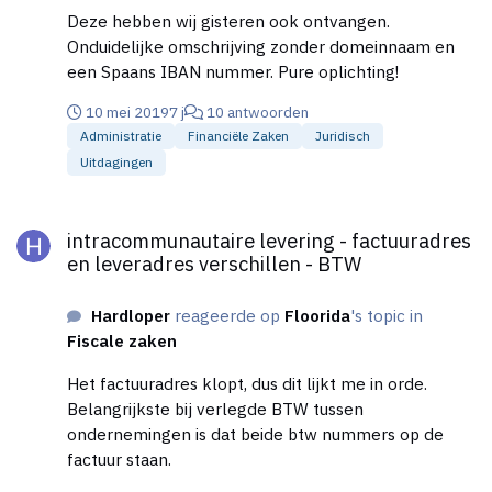
Deze hebben wij gisteren ook ontvangen.
Onduidelijke omschrijving zonder domeinnaam en
een Spaans IBAN nummer. Pure oplichting!
10 mei 2019
7 j
10 antwoorden
Administratie
Financiële Zaken
Juridisch
Uitdagingen
intracommunautaire levering - factuuradres en leveradres vers
intracommunautaire levering - factuuradres
en leveradres verschillen - BTW
Hardloper
reageerde op
Floorida
's topic in
Fiscale zaken
Het factuuradres klopt, dus dit lijkt me in orde.
Belangrijkste bij verlegde BTW tussen
ondernemingen is dat beide btw nummers op de
factuur staan.