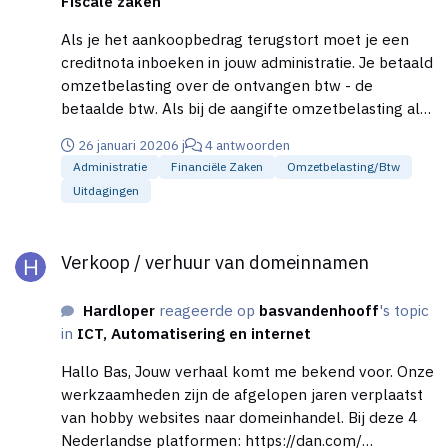
Fiscale zaken
Als je het aankoopbedrag terugstort moet je een
creditnota inboeken in jouw administratie. Je betaald
omzetbelasting over de ontvangen btw - de
betaalde btw. Als bij de aangifte omzetbelasting alle
vakken in blok 3 en 4 -> 0 zijn, dus helemaal geen
26 januari 2020
6 j
4 antwoorden
Leveringen/diensten naar / uit het buitenland, lijkt
Administratie
Financiële Zaken
Omzetbelasting/btw
mij dit niet nodig.
Uitdagingen
Verkoop / verhuur van domeinnamen
Verkoop / verhuur van domeinnamen
Hardloper
reageerde op
basvandenhooff
's topic
in
ICT, Automatisering en internet
Hallo Bas, Jouw verhaal komt me bekend voor. Onze
werkzaamheden zijn de afgelopen jaren verplaatst
van hobby websites naar domeinhandel. Bij deze 4
Nederlandse platformen: https://dan.com/