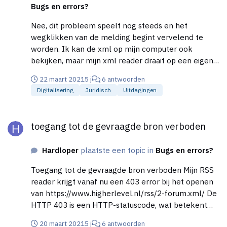
Bugs en errors?
Nee, dit probleem speelt nog steeds en het
wegklikken van de melding begint vervelend te
worden. Ik kan de xml op mijn computer ook
bekijken, maar mijn xml reader draait op een eigen
server waarvan ik verwacht dat het ipadres wordt
22 maart 2021
5 j
6 antwoorden
geblokkeerd.
Digitalisering
Juridisch
Uitdagingen
toegang tot de gevraagde bron verboden
toegang tot de gevraagde bron verboden
Hardloper
plaatste een topic in
Bugs en errors?
Toegang tot de gevraagde bron verboden Mijn RSS
reader krijgt vanaf nu een 403 error bij het openen
van https://www.higherlevel.nl/rss/2-forum.xml/ De
HTTP 403 is een HTTP-statuscode, wat betekent
dat toegang tot de gevraagde bron verboden is. De
20 maart 2021
5 j
6 antwoorden