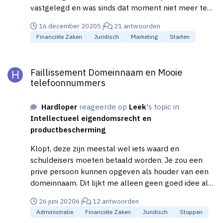
vastgelegd en was sinds dat moment niet meer te
registreren.
16 december 2020
5 j
21 antwoorden
Financiële Zaken
Juridisch
Marketing
Starten
Faillissement Domeinnaam en Mooie telefoonnummers
Faillissement Domeinnaam en Mooie
telefoonnummers
Hardloper
reageerde op
Leek
's topic in
Intellectueel eigendomsrecht en
productbescherming
Klopt, deze zijn meestal wel iets waard en
schuldeisers moeten betaald worden. Je zou een
prive persoon kunnen opgeven als houder van een
domeinnaam. Dit lijkt me alleen geen goed idee als
het om de website gaat met hierin de bedrijfs- of
26 juni 2020
6 j
12 antwoorden
handelsnaam.
Administratie
Financiële Zaken
Juridisch
Stoppen