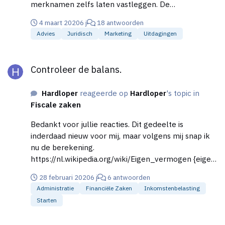
merknamen zelfs laten vastleggen. De
domeinnamen verwijzen nu naar de activiteiten van
4 maart 2020
6 j
18 antwoorden
jouw concurrent. Kans op verwarring is groot en het
Advies
Juridisch
Marketing
Uitdagingen
is aannemelijk dat de andere partij van jouw bestaan
afweet. Er is in mijn ogen sprake van registratie te
Controleer de balans.
kwader trouw. Je zou de domeinnamen kunnen
Controleer de balans.
vorderen middels een rechtszaak.
Hardloper
reageerde op
Hardloper
's topic in
Fiscale zaken
Bedankt voor jullie reacties. Dit gedeelte is
inderdaad nieuw voor mij, maar volgens mij snap ik
nu de berekening.
https://nl.wikipedia.org/wiki/Eigen_vermogen {eigen
vermogen=activa(bezittingen) - passiva(schulden)
28 februari 2020
6 j
6 antwoorden
(2997 + 837) - 1946 = 1889 Als ik dit bedrag invul bij
Administratie
Financiële Zaken
Inkomstenbelasting
Passiva -> eigen vermogen is de melding
Starten
verdwenen. Ik probeer de aangifte eerst zelfstandig
op te stellen voordat mijn boekhouder er over 2
Controleer de balans.