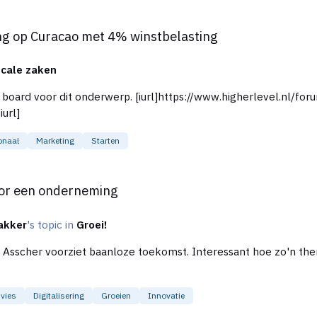
 4% winstbelasting
g op Curacao met 4% winstbelasting
scale zaken
rl]https://www.higherlevel.nl/forum/index.php?
url]
onaal
Marketing
Starten
ming
oor een onderneming
akker
's topic in
Groei!
 Asscher voorziet baanloze toekomst. Interessant hoe zo'n th
vies
Digitalisering
Groeien
Innovatie