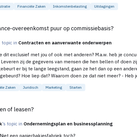
tratie
Financiële Zaken
Inkomstenbelasting
Uitdagingen
mst puur op commissiebasis?
elance-overeenkomst puur op commissiebasis?
s topic in
Contracten en aanverwante onderwerpen
ële Zaken
Juridisch
Marketing
Starten
en of leasen?
k
's topic in
Ondernemingsplan en businessplanning
? Niet een papierbakjesfabriek toch?