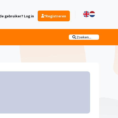
e gebruiker? Log in
Registreren
Zoeken...