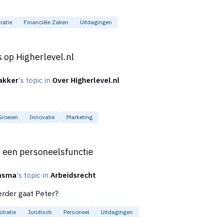
ratie
Financiële Zaken
Uitdagingen
nl
 op Higherlevel.nl
akker
's topic in
Over Higherlevel.nl
Groeien
Innovatie
Marketing
unctie
 een personeelsfunctie
ansma
's topic in
Arbeidsrecht
erder gaat Peter?
tratie
Juridisch
Personeel
Uitdagingen