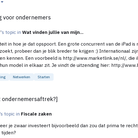
ers
g voor ondernemers
f
's topic in
Wat vinden jullie van mijn...
viteit in hoe je dat opspoort. Een grote concurrent van de iPad 
r te krijgen :) Internationaal zijn er bijvoorbeeld veel organisaties die doen wat
ren kennen. Een voorbeeld is http://www.marketlink.se/nl/, die
hun model in elkaar zit. Je vindt de uitzending hier: http://ww
otste bedrijven zijn voortgekomen uit schoolopdrachten,
ting
Netwerken
Starten
rek?]
cht ondernemersaftrek?]
's topic in
Fiscale zaken
neer je zwaar investeert bijvoorbeeld dan zou dat prima te recht
 tijden?