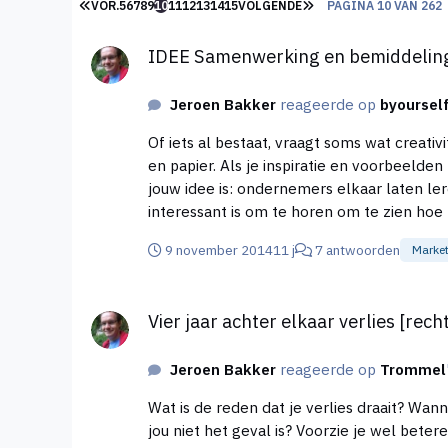
EERSTE PAGINA
LAATSTE PAGINA
VOR.
5
6
7
8
9
10
11
12
13
14
15
VOLGENDE
PAGINA 10 VAN 262
IDEE Samenwerking en bemiddeling voor ondernem
IDEE Samenwerking en bemiddelin
Jeroen Bakker
reageerde op
byoursel
Of iets al bestaat, vraagt soms wat creati
en papier. Als je inspiratie en voorbeelden zoekt, probeer dan je blik brede
jouw idee is: ondernemers elkaar laten le
interessant is om te horen om te zien hoe 
1411/uitzending-4-november-wereldverbeteraars-zweden-en-kaas (P.S. Een aantal van de gro
9 november 2014
11 j
7 antwoorden
Marke
denk aan FedEx.)
Vier jaar achter elkaar verlies [recht ondernemersaft
Vier jaar achter elkaar verlies [re
Jeroen Bakker
reageerde op
Trommel
Wat is de reden dat je verlies draait? Wan
jou niet het geval is? Voorzie je wel betere