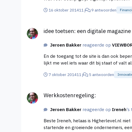
16 oktober 2014
11 j
9 antwoorden
Financi
idee toetsen: een digitale magazine voor de echte na
idee toetsen: een digitale magazine
Jeroen Bakker
reageerde op
VIEWBO
En de toegang tot de site is dan ook beperkt tot enkel tu
lijkt me wel iets waar dit bij staat of valt 
7 oktober 2014
11 j
5 antwoorden
Innovati
Werkkostenregeling:
Werkkostenregeling:
Jeroen Bakker
reageerde op
Ireneh
's
Beste Ireneh, helaas is Higherlevel.nl ni
startende en groeiende ondernemers, een