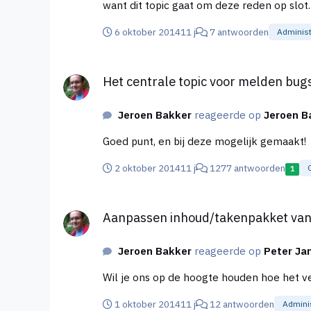
want dit topic gaat om deze reden op slot.
6 oktober 2014
11 j
7 antwoorden
Administ
Het centrale topic voor melden bugs op Higherlevel.
Het centrale topic voor melden bugs
Jeroen Bakker
reageerde op
Jeroen B
Goed punt, en bij deze mogelijk gemaakt!
2 oktober 2014
11 j
1277 antwoorden
1
Aanpassen inhoud/takenpakket van een personeelsf
Aanpassen inhoud/takenpakket van
Jeroen Bakker
reageerde op
Peter J
Wil je ons op de hoogte houden hoe het v
1 oktober 2014
11 j
12 antwoorden
Adminis