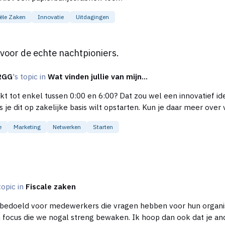
ële Zaken
Innovatie
Uitdagingen
chtpioniers.
 voor de echte nachtpioniers.
RGG
's topic in
Wat vinden jullie van mijn...
ssen 0:00 en 6:00? Dat zou wel een innovatief idee zijn :) Je verdienmodel is erg sum
als je dit op zakelijke basis wilt opstarten. Kun je daar meer over
e
Marketing
Netwerken
Starten
 topic in
Fiscale zaken
et bedoeld voor medewerkers die vragen hebben voor hun organis
 focus die we nogal streng bewaken. Ik hoop dan ook dat je 