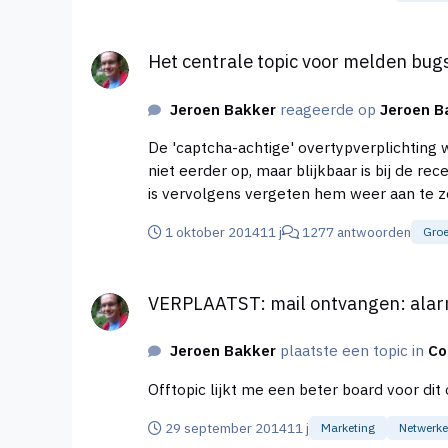
Het centrale topic voor melden bugs op Higherlevel.
Het centrale topic voor melden bugs
Jeroen Bakker
reageerde op
Jeroen B
De 'captcha-achtige' overtypverplichting w
niet eerder op, maar blijkbaar is bij de r
1 oktober 2014
11 j
1277 antwoorden
Groe
VERPLAATST: mail ontvangen: alarmbellen gaan af.
VERPLAATST: mail ontvangen: alar
Jeroen Bakker
plaatste een topic in
Co
29 september 2014
11 j
Marketing
Netwerk