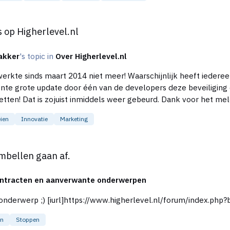
nl
 op Higherlevel.nl
akker
's topic in
Over Higherlevel.nl
erkte sinds maart 2014 niet meer! Waarschijnlijk heeft iederee
ecente grote update door één van de developers deze beveiliging
is vervolgens vergeten hem weer aan te zetten! Dat is zojuist inmiddels
ien
Innovatie
Marketing
mbellen gaan af.
ntracten en aanverwante onderwerpen
Offtopic lijkt me een beter board voor dit onderwerp ;) [iurl]https://www.high
en
Stoppen