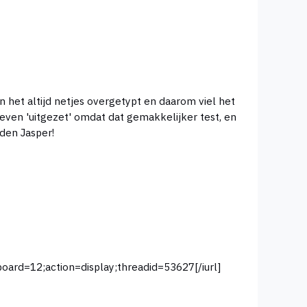
n het altijd netjes overgetypt en daarom viel het
 even 'uitgezet' omdat dat gemakkelijker test, en
 weer gebeurd. Dank voor het melden Jasper!
erlevel.nl/forum/index.php?board=12;action=display;threadid=53627[/iurl]