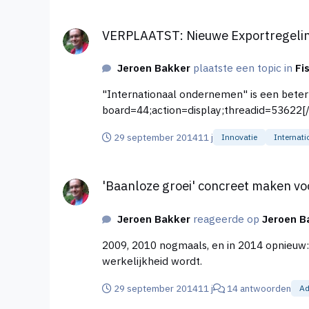
VERPLAATST: Nieuwe Exportregeling op Curacao met
VERPLAATST: Nieuwe Exportregelin
Jeroen Bakker
plaatste een topic in
Fi
"Internationaal ondernemen" is een beter board voor dit onderwerp. [iu
board=44;action=display;threadid=53622[/i
29 september 2014
11 j
Innovatie
Internati
'Baanloze groei' concreet maken voor een onderne
'Baanloze groei' concreet maken v
Jeroen Bakker
reageerde op
Jeroen B
2009, 2010 nogmaals, en in 2014 opnieuw:
werkelijkheid wordt.
29 september 2014
11 j
14 antwoorden
Ad